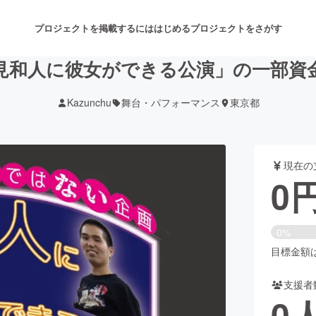
プロジェクトを掲載するには
はじめる
プロジェクトをさがす
見和人に彼女ができる公演」の一部資
Kazunchu
舞台・パフォーマンス
東京都
注目のリターン
注目の新着プロジェクト
募集終了が近いプロジェクト
も
現在の
音楽
舞台・パフォーマンス
0
ゲーム・サービス開発
フード・飲食店
0%
書籍・雑誌出版
アニメ・漫画
目標金額は5
支援者
チャレンジ
ビューティー・ヘルスケ
0