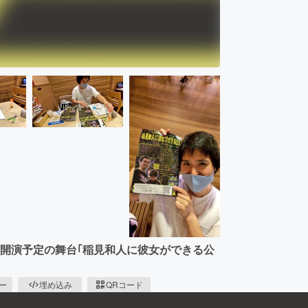
8:30開演予定の舞台｢稲見和人に彼女ができる公
ピー
埋め込み
QRコード