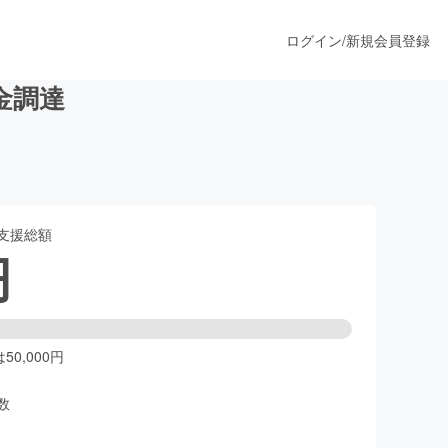
ログイン
/
新規会員登録
金調達
うすぐ公開されます
支援総額
プロダクト
円
ファッション
スポーツ
0,000円
数
ア
ソーシャルグッド
人