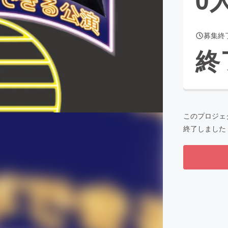
募集終
CAMPFIRE for Social Good
CAMPFIRE Creation
終
CAMPFIREふるさと納税
machi-ya
コミュニティ
このプロジェ
終了しました