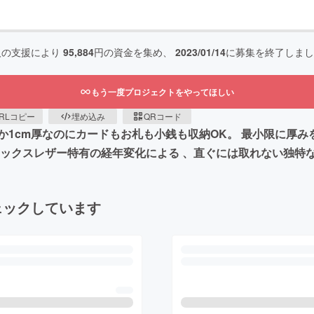
人の支援により
95,884
円の資金を集め、
2023/01/14
に募集を終了しまし
もう一度プロジェクトをやってほしい
RLコピー
埋め込み
QRコード
か1cm厚なのにカードもお札も小銭も収納OK。 最小限に厚
ワックスレザー特有の経年変化による 、直ぐには取れない独特
ェックしています