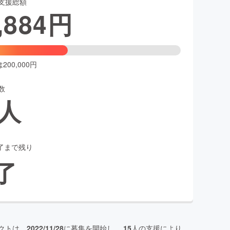
支援総額
,884
円
00,000円
数
人
了まで残り
了
クトは、
2022/11/28
に募集を開始し、
15
人の支援により