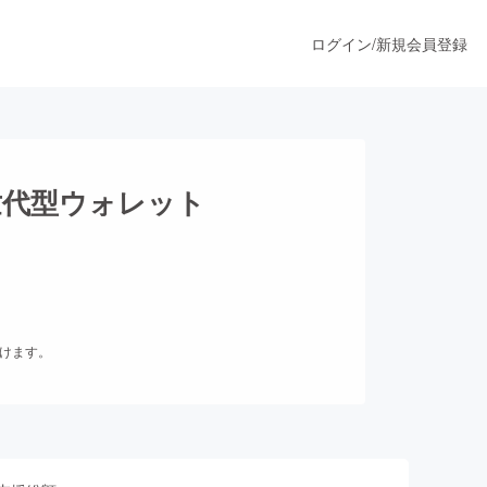
ログイン
/
新規会員登録
うすぐ公開されます
世代型ウォレット
プロダクト
ファッション
だけます。
スポーツ
ア
ソーシャルグッド