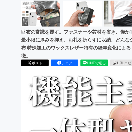
財布の常識を覆す。ファスナーや芯材を省き、僅か1
最小限に厚みを抑え、お札を折らずに収納、どんな
布 特殊加工のワックスレザー特有の経年変化による
徴。
ポスト
シェア
LINEで送る
URLコ