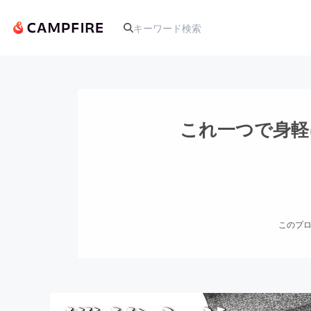
人気のプロジェクト
これ一つで身軽
アート・写真
テクノロジー・ガジェット
このプロ
映像・映画
ビジネス・起業