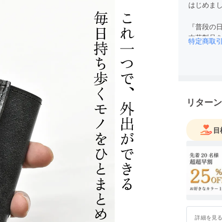
はじめまして
『普段の
本革製品
特定商取
大好きな
で、
ちょっぴ
そんな思
リターン
長くご愛
目
詳細を見