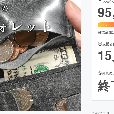
現在の
95
CAMPFIRE for Social Good
CAMPFIRE Creation
47%
CAMPFIREふるさと納税
machi-ya
コミュニティ
目標金額は2
支援者
15
募集終
終
このプロジェ