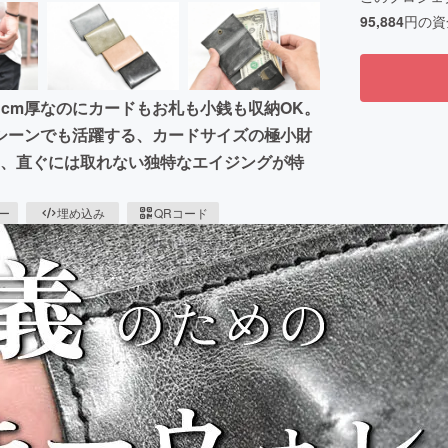
95,884
円の資
cm厚なのにカードもお札も小銭も収納OK。
シーンでも活躍する、カードサイズの極小財
 、直ぐには取れない独特なエイジングが特
ピー
埋め込み
QRコード