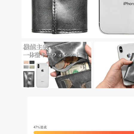
47
%達成