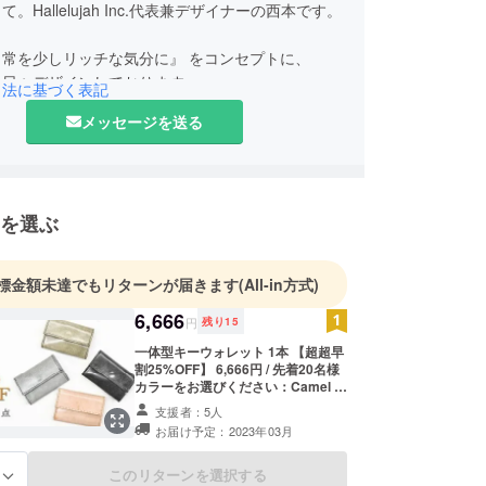
。Hallelujah Inc.代表兼デザイナーの西本です。
日常を少しリッチな気分に』 をコンセプトに、
を日々デザインしております。
引法に基づく表記
メッセージを送る
革製品を、見つけてもらい、身につけてもらうこと
りリッチな気分になって頂く・・・。
いを込めて、お届けしたいと思っております。
を選ぶ
用いただけますと幸いです！
標金額未達でもリターンが届きます
(All-in方式)
6,666
円
残り
15
一体型キーウォレット 1本 【超超早
割25%OFF】 6,666円 / 先着20名様
カラーをお選びください：Camel /
Black / Navy / Green ※一般販売予
支援者：5人
定価格 8,888円の商品を25%OFFで
お届け予定：2023年03月
予約購入いただけます。 ※本プロ
ジェクトを通して想定を上回る皆様
からご購入を頂き、現在進めている
このリターンを選択する
る