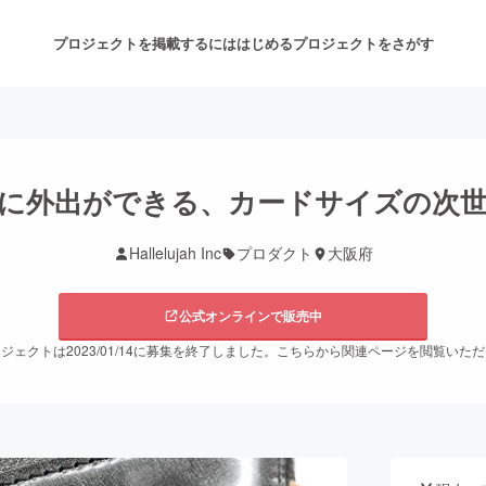
プロジェクトを掲載するには
はじめる
プロジェクトをさがす
注目のリターン
注目の新着プロジェクト
募集終了が近いプロジェクト
も
に外出ができる、カードサイズの次
Hallelujah Inc
プロダクト
大阪府
音楽
舞台・パフォーマンス
公式オンラインで販売中
ゲーム・サービス開発
フード・飲食店
ジェクトは2023/01/14に募集を終了しました。こちらから関連ページを閲覧いた
書籍・雑誌出版
アニメ・漫画
チャレンジ
ビューティー・ヘルスケ