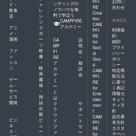
PFI
お問い
ンディングの
ド・
ャ
RE
合わせ
ノウハウを無
飲食
レ
Crea
料で学ぼう
店
ン
tion
各種規定
CAMPFIRE
ジ
CAM
アカデミー
アニ
ス
利用規
PFI
メ・
ポ
約
RE
漫画
ー
CA
説
細則
for
ツ
MP
明
プライ
Soci
ファ
映
FI
会
バシー
al
ッ
像
RE
・
ポリ
Goo
ショ
・
ア
相
シー
d
ン
映
カ
談
特定商
CAM
画
デ
会
取引法
PFI
ゲー
書
ミ
に基づ
RE
ム・
籍
ー
く表記
for
サー
・
と
情報セ
Ente
ビス
雑
は
キュリ
rtain
開発
誌
ク
サ
ティ方
men
出
ラ
ポ
針
t
版
ウ
ー
反社基
CAM
ビジ
ビ
ド
ト
本方針
PFI
ネ
ュ
フ
サ
カスタ
RE
ス・
ー
ァ
ー
マーハ
for