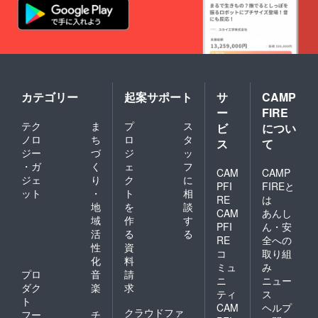
カテゴリー
起案サポート
サ
CAMP
ー
FIRE
テク
ま
プ
ス
ビ
につい
ノロ
ち
ロ
タ
ス
て
ジー
づ
ジ
ッ
・ガ
く
ェ
フ
CAM
CAMP
ジェ
り
ク
に
PFI
FIREと
ット
・
ト
相
RE
は
地
を
談
CAM
あんし
域
作
す
PFI
ん・安
活
る
る
RE
全への
性
資
コ
取り組
化
料
ミュ
み
プロ
音
請
ニ
ニュー
ダク
楽
求
ティ
ス
ト
CAM
ヘルプ
クラウドファ
フー
チ