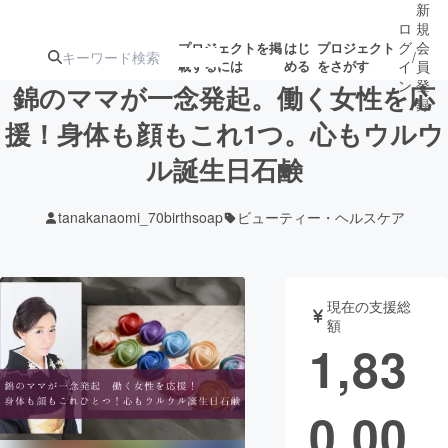
新
ロ
規
グ
会
プロジェクトを掲
はじ
プロジェクト
/
載するには
める
をさがす
イ
員
ン
登
錦のママが一念発起。働く女性を応
録
援！身体も顔もこれ1つ。心もウルウ
ル誕生日石鹸
人気のプロ
注目のリ
注目の新着プロ
募集終了が近いプ
もうすぐ公開
ジェクト
ターン
ジェクト
ロジェクト
されます
tanakanaomi_70birthsoap
ビューティー・ヘルスケア
アート・写真
音楽
現在の支援総
テクノロジー・ガジェット
ゲーム・サ
額
1,83
映像・映画
書籍・雑誌
0,00
ビジネス・起業
チャレンジ