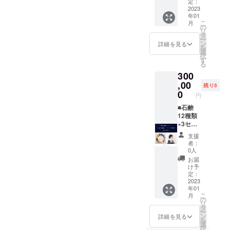
所・ア
分以外
定：
クセス
の送り
2023
年01
はグー
先可）
こ
月
グル
・送り
の
リ
マップ
先は自
タ
ー
を参照
由です
ン
詳細を見る
を
くださ
ので、
選
択
い。 ・
後日お
す
る
20歳以
伺いい
300
上の
たしま
方、ご
す。 ■
,00
残り5
来店に
お礼の
0
円
限り ・
動画 ・
有効期
１分程
■石鹸
限2023
度の動
12種類
年1月～
画を個
×3セッ
2023年
別にお
ト ・送
支援
12月
送りい
り先は
者：
たしま
自由で
0人
す ■メ
すの
お届
ンバー
で、各
け予
ズ上辺
住所を
定：
（ラウ
後日お
2023
年01
ンジ）
伺いい
こ
月
でのボ
たしま
の
リ
トル１
す。 ■
タ
ー
本サー
お礼の
ン
詳細を見る
を
ビス メ
動画 ・
選
択