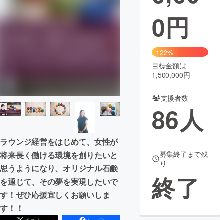
0
円
まちづくり・地域活性化
CAMPFIRE for Social Good
CAMPFIRE Creation
122%
CAMPFIREふるさと納税
machi-ya
コミュニティ
目標金額は
1,500,000円
支援者数
86
人
ラウンジ経営をはじめて、女性が
募集終了まで残
将来長く働ける環境を創りたいと
り
思うようになり、オリジナル石鹸
終了
を通じて、その夢を実現したいで
す！ぜひ応援宜しくお願いしま
す！！
ポスト
シェア