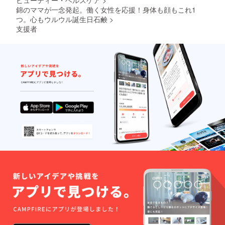
ビューティー・ヘルスケア
>
ビス メ
ンバー
錦のママが一念発起。働く女性を応援！身体も顔もこれ1
ズ上辺
つ。心もウルウル誕生日石鹸
>
の場
支援者
所・ア
クセス
はグー
グル
マップ
を参照
くださ
い。 ・
20歳以
上の
方、ご
来店に
限り ・
有効期
限2023
年1月～
2023年
12月