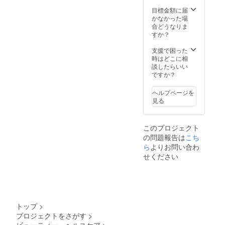
代のみ
で、交
目標金額に届
通費や
かなかった場
滞在費
合どうなりま
などは
すか？
支援者
様負担
支援で困った
でお願
時はどこに相
いしま
談したらいい
す。 ・
ですか？
公共の
場で面
ヘルプページを
会いた
見る
します
・有効
期限
このプロジェクト
2023年
の問題報告は
こち
1月～
2023年
ら
よりお問い合わ
12月 ■
せください
メン
バーズ
上辺
（ラウ
ンジ）
でのボ
トップ
>
トル１
プロジェクトをさがす
>
本サー