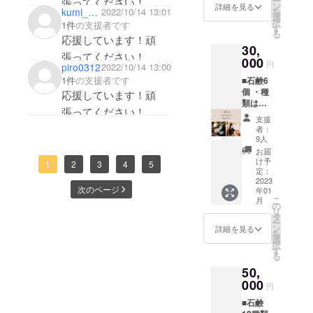
ー
張ってください！
セージ
ン
詳細を見る
を
kumi_1008
2022/10/14 13:01
（メー
選
択
1件
の支援者です
ル）
す
る
応援しています！頑
30,
張ってください！
000
円
piro0312
2022/10/14 13:00
1件
の支援者です
■石鹸6
個 ・種
応援しています！頑
類はこ
張ってください！
ちらで
支援
選ばせ
者：
ていた
9人
だきま
お届
す ・写
け予
1
2
3
4
5
真はイ
定：
メージ
2023
次のページ
年01
です ■
こ
月
お礼の
の
リ
動画 ・
タ
ー
１分程
ン
詳細を見る
を
度の動
選
択
画を個
す
る
別にお
50,
送りい
たしま
000
円
す
■石鹸