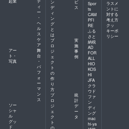
起業
テ
ン
ビ
ラスメ
Spor
ィ
デ
ス
ントに
ts
ー
ィ
対する
CAM
・
ン
考え方
PFI
ヘ
グ
クッ
RE
ル
と
キーポ
ふる
ス
は
リシー
さと
ケ
プ
実
納税
ア
ロ
施
AD
アー
舞
ジ
事
FOR
ト・
台
ェ
例
ALL
写真
・
ク
HIO
パ
ト
KOS
フ
の
HI
ォ
作
JFA
ー
り
クラ
マ
方
ウド
ン
プ
統
ファ
ス
ロ
計
ン
ソー
ジ
デ
ディ
シャ
ェ
ー
ング
ル
ク
タ
mac
グッ
ト
hi-ya
ド
の