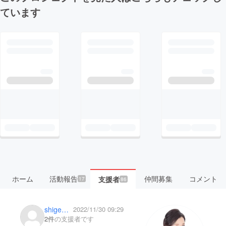
ています
ホーム
活動報告
仲間募集
コメント
支援者
17
86
shigemasa_yamada
2022/11/30 09:29
2件
の支援者です