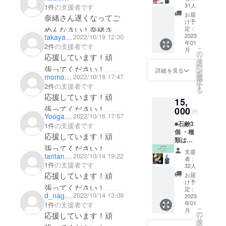
ル）
31人
1件
の支援者です
いように
お届
奈緒さん遅くなってご
頑張りすぎ
け予
めんなさい！奈緒さん
定：
ている人に
2023
takayan39
2022/10/19 12:30
向けて癒し
の考え方生き方とても
年01
2件
の支援者です
こ
月
の時間を
応援しています！頑
の
応援しています！頑
リ
タ
持ってもら
張ってください！今後
ー
張ってください！
ン
詳細を見る
うこと
を
momopapa3
2022/10/18 17:47
とも宜しくお願いしま
選
択
『人生、
2件
の支援者です
す
す^_^
る
応援しています！頑
70％の力で
15,
大丈夫だ
張ってください！
000
円
Yooga529
2022/10/16 17:57
よ』を伝え
■石鹸3
1件
の支援者です
たく、石鹸
個 ・種
応援しています！頑
類はこ
製造販売事
張ってください！
ちらで
業を手掛け
支援
tantan0519
2022/10/14 19:22
選ばせ
者：
る。
ていた
1件
の支援者です
32人
だきま
応援しています！頑
お届
す ・写
け予
張ってください！
真はイ
定：
d_nagumo
2022/10/14 13:09
メージ
2023
年01
1件
の支援者です
です ■
こ
月
お礼の
の
応援しています！頑
リ
メッ
タ