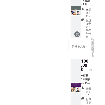
12種類
×1セッ
ト ※毎
支援
月該当
者：
月の石
11人
鹸をお
お届
送りし
け予
ます ■
定：
お礼の
2023
年01
動画 ・
こ
月
１分程
の
リ
度の動
タ
ー
画を個
ン
詳細を見る
を
別にお
選
択
送りい
す
る
たしま
100
す ■メ
ンバー
,00
ズ上辺
0
円
（ラウ
ンジ）
■石鹸
でのボ
12種類
トル１
×2セッ
本サー
ト ・送
支援
ビス メ
り先は
者：
ンバー
２か所
3人
ズ上辺
選べま
お届
の場
す（自
け予