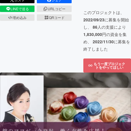
LINEで送る
URLコピー
このプロジェクトは、
埋め込み
QRコード
2022/09/23
に募集を開始
し、
86
人の支援により
1,830,000
円の資金を集
め、
2022/11/30
に募集を
終了しました
もう一度プロジェク
トをやってほしい