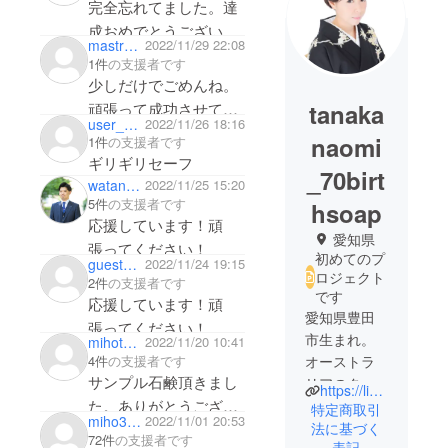
完全忘れてました。達
成おめでとうございま
mastro7815
2022/11/29 22:08
す。
1件
の支援者です
少しだけでごめんね。
tanaka
頑張って成功させて
user_70b972da1204
2022/11/26 18:16
な。
naomi
1件
の支援者です
ギリギリセーフ
_70birt
watanabehitoshi0118
2022/11/25 15:20
5件
の支援者です
hsoap
応援しています！頑
愛知県
張ってください！
初めてのプ
guestd643750f7ec4
2022/11/24 19:15
ロジェクト
2件
の支援者です
です
応援しています！頑
愛知県豊田
張ってください！
市生まれ。
mihotankobu
2022/11/20 10:41
オーストラ
4件
の支援者です
サンプル石鹸頂きまし
リアのタス
https://liff.line.me/1645278921-kWRPP32q/?accountId=632lurth
マニアに１
た。ありがとうござい
特定商取引
miho3718
2022/11/01 20:53
年間留学経
法に基づく
ます。とても良いかほ
72件
の支援者です
表記