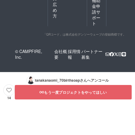
補助
広
金申
め
請サ
方
ポー
ト
「QRコード」は株式会社デンソーウェーブの登録商標です。
© CAMPFIRE,
会社概
採用情
パートナー
Inc.
要
報
募集
tanakanaomi_70birthsoap
さんへアンコール
もう一度プロジェクトをやってほしい
14