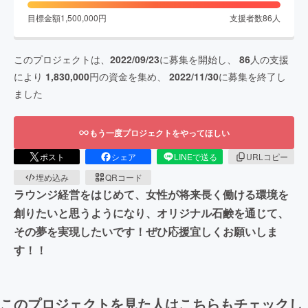
目標金額
1,500,000
円
支援者数
86
人
このプロジェクトは、
2022/09/23
に募集を開始し、
86
人の支援
により
1,830,000
円の資金を集め、
2022/11/30
に募集を終了し
ました
もう一度プロジェクトをやってほしい
ポスト
シェア
LINEで送る
URLコピー
埋め込み
QRコード
ラウンジ経営をはじめて、女性が将来長く働ける環境を
創りたいと思うようになり、オリジナル石鹸を通じて、
その夢を実現したいです！ぜひ応援宜しくお願いしま
す！！
このプロジェクトを見た人はこちらもチェックし