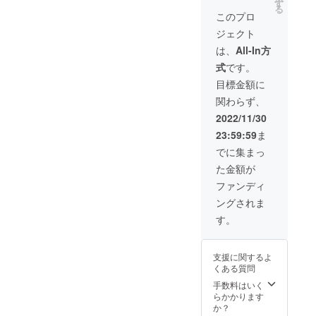
ンバー
１分程
す
る
ズ上辺
度の動
このプロ
の場
画を個
ジェクト
所・ア
別にお
クセス
送りい
は、
All-In方
はグー
たしま
式
です。
グル
す ■田
マップ
中奈緒
目標金額に
を参照
美とゴ
関わらず、
くださ
ルフに
い。 ・
ご招待
2022/11/30
20歳以
日程：
23:59:59
ま
上の
2023年
方、ご
3月ごろ
でに集まっ
来店に
予定 場
た金額が
限り ・
所：愛
有効期
知県・
ファンディ
限2023
岐阜
ングされま
年1月～
県・三
2023年
重県の
す。
12月
いずれ
かのゴ
ルフ場
支援に関するよ
・こち
くある質問
らの負
担はゴ
手数料はいく
ルフの
らかかります
プレー
か？