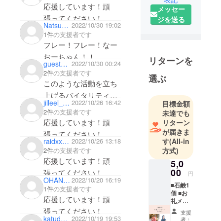
験あり。
りでした🌹自分への誕
応援しています！頑
メッセー
歯科衛生士
生日プレゼントにしま
張ってください！
ジを送る
の資格取得
Natsukos
2022/10/30 19:02
す💓
後、昼は歯
1件
の支援者です
科衛生士、
フレー！フレー！なー
夜はラウン
おーちゃん！！
リターンを
guestd1ee9863e7d4
2022/10/30 00:24
ジのアルバ
2件
の支援者です
イト。
選ぶ
このような活動を立ち
37歳の時に
上げるバイタリティ。
名古屋の錦
jilleel_works
2022/10/26 16:42
目標金額
素晴らしいです。尊敬
にてラウン
2件
の支援者です
未達でも
します。無理せず程々
ジ“member's
応援しています！頑
リターン
に頑張って下さい。健
上辺”（めん
が届きま
張ってください！
raidxxxyoshi
2022/10/26 13:18
す
(All-in
ばーずうわ
康第一。
2件
の支援者です
方式)
べ）を開
応援しています！頑
5,0
業。
00
張ってください！
女性の活躍
円
OHANA 88
2022/10/20 16:19
できる場と
■石鹸1
1件
の支援者です
個 ■お
選択肢を増
応援しています！頑
礼メッ
やし、“諦め
セージ
張ってください！
支援
（メー
ること”がな
katud0n_man0311
2022/10/19 19:53
者：