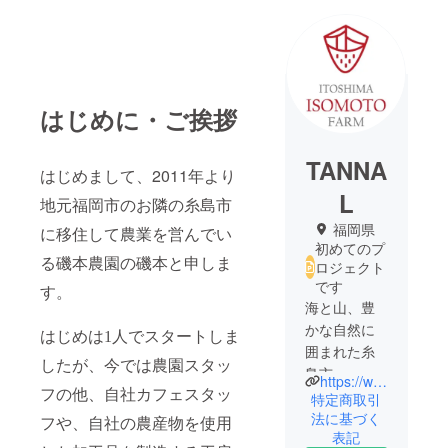
はじめに・ご挨拶
TANNA
はじめまして、2011年より
L
地元福岡市のお隣の糸島市
福岡県
に移住して農業を営んでい
初めてのプ
る磯本農園の磯本と申しま
ロジェクト
です
す。
海と山、豊
かな自然に
はじめは1人でスタートしま
囲まれた糸
したが、今では農園スタッ
島市。
https://www.isomoto-nouen.com/
人気の観光
フの他、自社カフェスタッ
特定商取引
地として県
法に基づく
フや、自社の農産物を使用
表記
外にもその