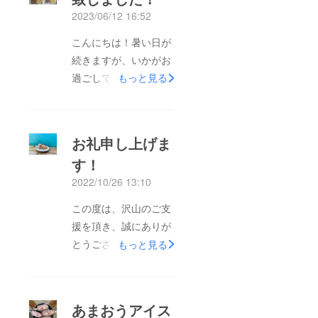
2023/06/12 16:52
こんにちは！暑い日が
続きますが、いかがお
過ごしでしょうか？長
もっと見る
らくお待たせ致しまし
た！いよいよカップ
ジェラートが完成致し
お礼申し上げま
まして、本日リターン
す！
発送作業を行っており
2022/10/26 13:10
ます！早ければ、明日
にはお手元に届くかと
この度は、沢山のご支
思います！まだまだ夏
援を頂き、誠にありが
に向けて一段と暑くな
とうございました！
もっと見る
りますが、農家のジェ
ジェラートの種類も少
ラートでクールダウン
しずつですが、増えて
して頂けたらと思いま
きて、農園直営のアイ
あまおうアイス
す！この度は、応援購
スクリームショップ