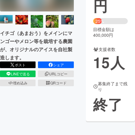
円
まちづくり・地域活性化
25%
目標金額は
CAMPFIRE for Social Good
CAMPFIRE Creation
イチゴ（あまおう）をメインにマ
400,000円
CAMPFIREふるさと納税
machi-ya
コミュニティ
ンゴーやメロン等を栽培する農園
が、オリジナルのアイスを自社製
支援者数
15
人
造します。
ポスト
シェア
LINEで送る
URLコピー
埋め込み
QRコード
募集終了まで残
り
終了