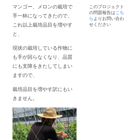
せんの
マンゴー、メロンの栽培で
このプロジェクト
で、今
の問題報告は
こち
しばら
手一杯になってきたので、
くお待
ら
よりお問い合わ
ちくだ
これ以上栽培品目を増やす
せください
さい。
保存方
と、
法 冷
凍
現状の栽培している作物に
※￥400
×12個
も手が回らなくなり、品質
＋ 送
料
にも支障をきたしてしまい
￥1200
ますので、
栽培品目を増やす訳にもい
きません。