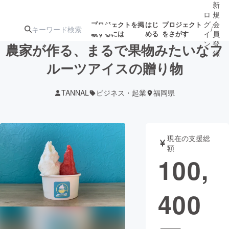
新
ロ
規
グ
会
プロジェクトを掲
はじ
プロジェクト
/
載するには
める
をさがす
イ
員
ン
登
農家が作る、まるで果物みたいなフ
録
ルーツアイスの贈り物
人気のプロ
注目のリ
注目の新着プロ
募集終了が近いプ
もうすぐ公開
TANNAL
ビジネス・起業
福岡県
ジェクト
ターン
ジェクト
ロジェクト
されます
アート・写真
音楽
現在の支援総
額
100,
テクノロジー・ガジェット
ゲーム・サ
400
映像・映画
書籍・雑誌
ビジネス・起業
チャレンジ