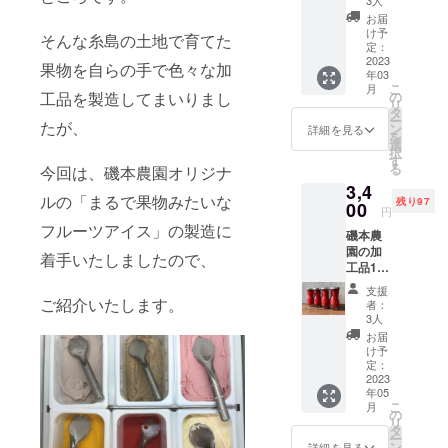
3人
少量多品種
ス 1月
お届
の野菜作り
～3月発
け予
そんな糸島の土地で育てた
送分 A
定：
から始めた
品、B品
2023
果物を自らの手で色々な加
ものの、そ
年03
含む
こ
月
れぞれに合
3L〜5L
工品を製造してまいりまし
の
リ
サイズ
タ
う土や栽培
ー
たが、
の大玉
ン
詳細を見る
方法が異な
を
あまお
選
択
う 平詰
る為、栽培
す
る
今回は、磯本農園オリジナ
めパッ
作物を一本
3,4
クの2
ルの「まるで果物みたいな
化する事を
残り97
パック
00
円
入り。
決意。
フルーツアイス」の製造に
磯本農
//// 内容
2012年9月
園の加
//// 5
着手いたしましたので、
工品1番
頃、あまお
玉〜12
人気︎ あ
玉入り
う栽培をス
支援
まおう
270g×2
ご紹介いたします。
者：
タートし、
コン
パック
3人
ポート
入り×1
徐々に野菜
お届
100g×4
ケース
け予
の少量多品
本セッ
『あま
定：
種栽培から
ト あま
2023
おう』
年05
おうを
あ か
あまおうの
こ
月
贅沢に
い ま
の
みの栽培に
リ
使用し
るい
タ
ー
たコン
シフトチェ
お お
ン
詳細を見る