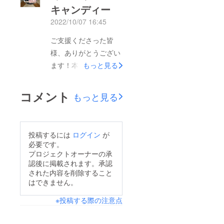
入頂き、本当にありが
キャンディー
MARUdeでは、アイス
とうございました！引
2022/10/07 16:45
ビスケットや、ワッフ
き続きよろしくお願い
ルといったこれからの
ご支援くださった皆
致します‼︎
季節にピッタリなメ
様、ありがとうござい
ニューもご提供開始致
ます！本日は、来週末
もっと見る
しました！リターンに
のイベントに向けてあ
ついて、カップジェ
まおうアイスキャン
コメント
もっと見る
ラートは少しお時間を
ディーを製造中です。
頂きますが、あまおう
コンポートは11月よ
投稿するには
ログイン
が
り、生あまおうは1月
必要です。
頃よりリターン発送開
プロジェクトオーナーの承
始致します！楽しみに
認後に掲載されます。承認
お待ちください！
された内容を削除すること
はできません。
※投稿する際の注意点