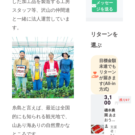
した加工品を製造する工房
メッセー
名を知られ
ジを送る
スタッフ等、沢山の仲間達
るように
なった故
と一緒に法人運営していま
郷、糸島。
す。
そんな糸島
リターンを
半島の中
程、秋には
選ぶ
昔ながらの
稲の掛け干
目標金額
し風景が見
未達でも
られる、志
リターン
摩吉田とい
が届きま
す
(All-in
う地区で、
方式)
2011年4月磯
3,1
本農園はそ
残り97
00
んな糸島の
円
糸島と言えば、最近は全国
自然と向き
磯本農
園 あま
的にも知られる観光地で、
合う事から
おう平
始まりまし
山あり海ありの自然豊かな
詰め
支援
パック
た。
者：
ところです。
1ケー