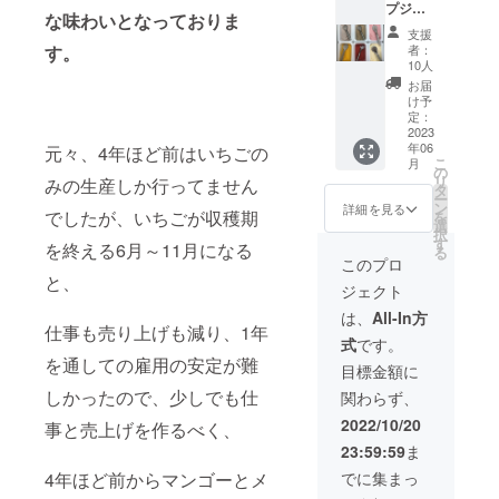
プジェ
す。 ////
ですね。」
に シ
うちに
な味わいとなっておりま
ラー
内容 ////
ロップ
発送致
支援
「いちご美
ト
14玉
はソー
す。
しま
者：
味しいで
100ml
~24玉入
ダで
10人
す。
12個
り
割って
す！」と
￥950×
お届
入り
270g×4
も◎ 朝
け予
2P ＋
いった言葉
（6種
パック
定：
食やお
送料
× 2
2023
を励みに、
入り×1
うち時
￥1200
年06
元々、4年ほど前はいちごの
個） 磯
ケース
間のお
日々楽しみ
こ
月
本農園
『あま
の
供に。
リ
ながら畑に
みの生産しか行ってません
で育て
おう』
タ
あまお
ー
たいち
あ か
立っていま
ン
うコン
詳細を見る
でしたが、いちごが収穫期
を
ご、マ
い ま
選
ポート
す。
択
ンゴー
るい
す
原材
を終える6月～11月になる
る
2017年1月か
などを
お お
料 あ
このプロ
中心
きい
と、
まおう.
らいちご狩
ジェクト
に、旬
う ま
グラ
りがスター
のフ
い 全国
ニュー
は、
All-In方
ルーツ
トし、同年5
仕事も売り上げも減り、1年
でも有
糖.レモ
式
です。
や自社
名ない
ン 保存
月には「い
を通しての雇用の安定が難
ショッ
ちごの
方法
目標金額に
ちごやcafe
プで人
品種で
常温 内
しかったので、少しでも仕
関わらず、
気の
す。 朝
TANNAL」を
容量
コー
収穫し
100g 賞
2022/10/20
事と売上げを作るべく、
オープン。
ヒー
たいち
味期
23:59:59
ま
多くのお客
ジェ
ごを、
限 製
ラート
その日
造より
様に来てい
4年ほど前からマンゴーとメ
でに集まっ
等 種類
のうち
６ヵ月