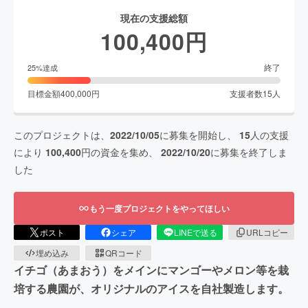
現在の支援総額
100,400
円
終了
25
%達成
目標金額
400,000
円
支援者数
15
人
このプロジェクトは、
2022/10/05
に募集を開始し、
15
人の支援
により
100,400
円の資金を集め、
2022/10/20
に募集を終了しま
した
もう一度プロジェクトをやってほしい
ポスト
シェア
LINEで送る
URLコピー
埋め込み
QRコード
イチゴ（あまおう）をメインにマンゴーやメロン等を栽
培する農園が、オリジナルのアイスを自社製造します。