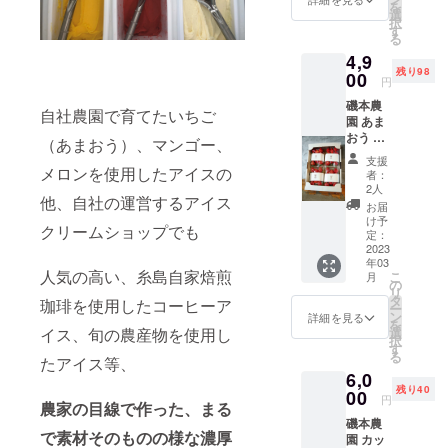
を
ポー
きい
選
ンジ。
択
ト。 甘
う ま
す
る
2014年3月に
さ控え
い 果実
4,9
めで
が大き
は糸島の自
残り98
スッキ
00
く色艶
円
然、山や田
リとし
も良
磯本農
んぼの風景
た味わ
い、全
自社農園で育てたいちご
園 あま
いで
国でも
を多くの方
おう レ
す。 あ
有名な
（あまおう）、マンゴー、
に楽しんで
ギュ
まおう
いちご
支援
ラー
メロンを使用したアイスの
の水分
もらいた
の品種
者：
パック
のみで
です。
2人
い、自分が
他、自社の運営するアイス
1ケー
煮込ん
大玉サ
お届
作ったいち
ス 1月
でいる
イズな
け予
クリームショップでも
～3月発
ので、
定：
ので、
ごを直接販
送分
2023
濃厚な
贈りも
売したいと
年03
パー
いちご
のに。
人気の高い、糸島自家焙煎
こ
月
ティー
いった思い
の風味
の
2023年
リ
など大
を感じ
タ
3月末頃
珈琲を使用したコーヒーア
から磯本農
ー
人数で
られま
ン
までの
詳細を見る
を
園直売所を
も満足
す。 果
イス、旬の農産物を使用し
選
間にお
択
のあま
肉は
オープン
す
届け致
る
たアイス等、
おうレ
トース
しま
訪れて下さ
6,0
ギュ
トや
す。 朝
残り40
る方々から
ラー
00
ヨーグ
収穫し
円
農家の目線で作った、
まる
パック4
ルト等
たいち
いただく、
磯本農
パック
のトッ
ごをそ
で素材そのものの様な濃厚
「良いとこ
園 カッ
入りで
ピング
の日の