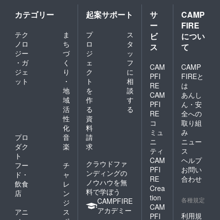
カテゴリー
起案サポート
サ
CAMP
ー
FIRE
テク
ま
プ
ス
ビ
につい
ノロ
ち
ロ
タ
ス
て
ジー
づ
ジ
ッ
・ガ
く
ェ
フ
CAM
CAMP
ジェ
り
ク
に
PFI
FIREと
ット
・
ト
相
RE
は
地
を
談
CAM
あんし
域
作
す
PFI
ん・安
活
る
る
RE
全への
性
資
コ
取り組
化
料
ミュ
み
プロ
音
請
ニ
ニュー
ダク
楽
求
ティ
ス
ト
CAM
ヘルプ
クラウドファ
フー
チ
PFI
お問い
ンディングの
ド・
ャ
RE
合わせ
ノウハウを無
飲食
レ
Crea
料で学ぼう
店
ン
tion
各種規定
CAMPFIRE
ジ
CAM
アカデミー
アニ
ス
利用規
PFI