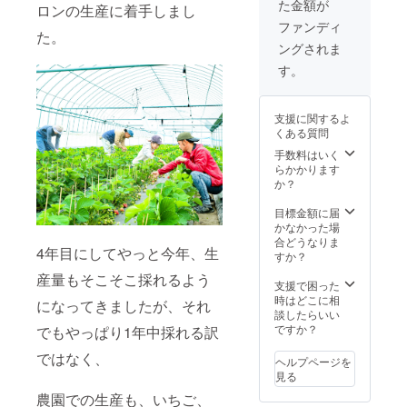
ただけるよ
た金額が
は製造
ロンの生産に着手しまし
に出荷
※こちら
工程に
うになりま
致しま
の商品
ファンディ
た。
より、
す。
はエア
した。
ングされま
変わり
2023年
キャッ
2019年6月法
ますの
3月末頃
プに包
す。
でご指
までの
人化、『株
んでレ
定はい
間にお
ター
式会社
ただけ
届け致
パック
支援に関するよ
TANNAL』に
ませ
しま
での発
くある質問
ん。
す。
送とな
なると同時
2023年
※￥850
手数料はいく
りま
に、マン
6月末頃
×4P
らかかります
す。
までの
ゴーとメロ
＋送料
か？
2023年
間にお
￥1500
5月末頃
ンの栽培に
届け致
目標金額に届
までの
挑戦。たく
しま
かなかった場
間にお
す。
さんの方に
合どうなりま
届け致
4年目にしてやっと今年、生
カップ
すか？
しま
磯本農園の
充填設
す。
産量もそこそこ採れるよう
果物達をお
備や表
支援で困った
※￥715
示ラベ
時はどこに相
×4本
届け出来る
になってきましたが、それ
ル等、
談したらいい
＋ 送
よう精進し
発送に
ですか？
でもやっぱり1年中採れる訳
料￥540
必要な
ておりま
準備が
ではなく、
す。
ヘルプページを
まだ
見る
整って
農園での生産も、いちご、
おりま