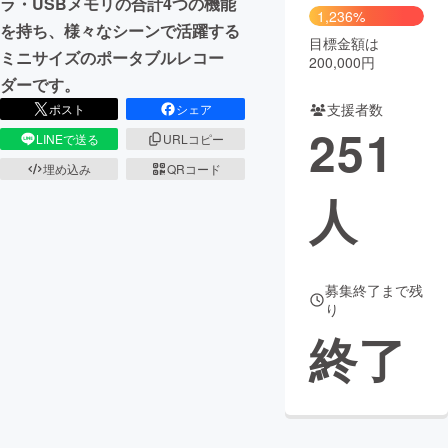
ラ・USBメモリの合計4つの機能
1,236%
を持ち、様々なシーンで活躍する
目標金額は
ミニサイズのポータブルレコー
200,000円
ダーです。
支援者数
ポスト
シェア
251
LINEで送る
URLコピー
埋め込み
QRコード
人
募集終了まで残
り
終了