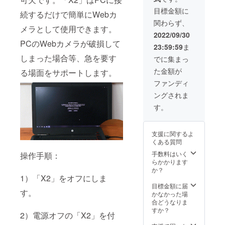
ル×1 日
目標金額に
続するだけで簡単にWebカ
本語取
関わらず、
扱説明
メラとして使用できます。
書×1
2022/09/30
PCのWebカメラが破損して
23:59:59
ま
しまった場合等、急を要す
でに集まっ
た金額が
る場面をサポートします。
ファンディ
ングされま
す。
支援に関するよ
くある質問
手数料はいく
操作手順：
らかかります
か？
1）「X2」をオフにしま
目標金額に届
す。
かなかった場
合どうなりま
すか？
2）電源オフの「X2」を付