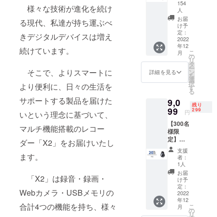
22％OF
は発送
154
様々な技術が進化を続け
F！
という想い
人
出来か
「X2」
ねます
お届
が込められ
る現代、私達が持ち運ぶべ
32GB×
け予
のでご
ています。
1 ※送料
定：
購入間
きデジタルデバイスは増え
2022
無料
私たちは、
違えな
年12
（日本
続けています。
いよう
地域社会か
こ
月
国内限
の
にご注
リ
ら世界へと
定） 内
タ
意くだ
ー
容物：
そこで、よりスマートに
ン
詳細を見る
さい。
貢献できる
を
「X2」
選
択
グローバル
より便利に、日々の生活を
32GB本
す
る
体×1
企業を目指
サポートする製品を届けた
9,0
USB
し、貧困地
残り
99
Type-C
299
円
いという理念に基づいて、
域での慈善
充電
【300名
ケーブ
活動や、貧
マルチ機能搭載のレコー
様限
ル×1 日
困・差別と
定】超
本語取
ダー「X2」をお届けいたし
超早割
いった社会
扱説明
支援
20％OF
ます。
書×1
者：
課題の改善
F！
1人
にも微力な
「X2」
お届
「X2」は録音・録画・
32GB×
け予
がら取り組
1 ※送料
定：
んでおりま
Webカメラ・USBメモリの
無料
2022
年12
（日本
す。
合計4つの機能を持ち、様々
こ
月
国内限
の
リ
定） 内