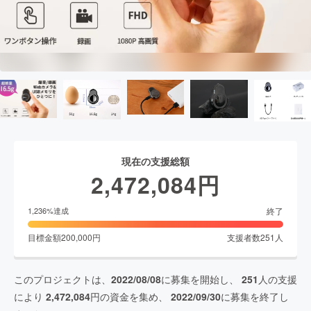
現在の支援総額
2,472,084
円
終了
1,236
%達成
目標金額
200,000
円
支援者数
251
人
このプロジェクトは、
2022/08/08
に募集を開始し、
251
人の支援
により
2,472,084
円の資金を集め、
2022/09/30
に募集を終了し