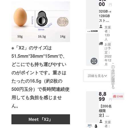
ンドの架け
にアッ
00
円
プしま
橋となり、
32GB→
す。 ※
豊かなライ
128GB
本リ
スト
フスタイル
ターン
レージ
単体で
を創造す
支援
容量
の購入
者：
る。」この
アップ
は発送
133
・本リ
出来か
人
理念のも
ターン
ねます
お届
と、社員一
※「X2」のサイズは
をご購
のでご
け予
同、情熱を
入頂く
定：
購入間
51.5mm*38mm*15mmで、
2022
場合、
違えな
持って事業
年12
「X2」
いよう
どこにでも持ち運びやすい
こ
月
に取り組ん
（1台）
の
にご注
リ
のスト
でいます。
タ
意くだ
のがポイントです。重さは
ー
レージ
ン
さい。
詳細を見る
を
容量は
たったの16.5g（約2枚の
選
択
社名
32GBか
す
る
500円玉分）で長時間連続使
ら
「アースリ
8,8
128GB
ボーン
用しても負担を感じませ
残り46
99
にアッ
円
（Earth
プしま
ん。
【200名
す。 ※
Reborn）」
様限
本リ
には、「地
定】超
ターン
超超早
単体で
球全体の調
支援
割
の購入
者：
和を願う」