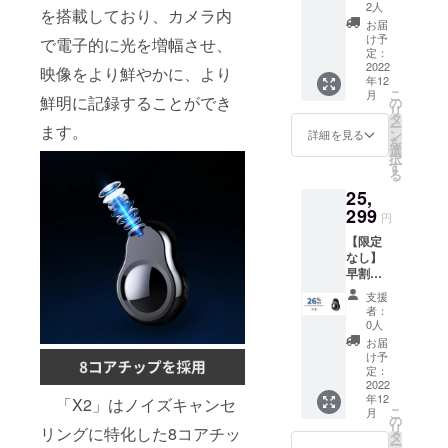
F！
2人
を搭載しており、カメラ内
「X2」
お届
32GB×
け予
で電子的に光を増幅させ、
3 ※送料
定：
無料
2022
映像をより鮮やかに、より
年12
（日本
こ
月
国内限
鮮明に記録することができ
の
リ
定） 内
タ
ー
ます。
容物：
ン
詳細を見る
を
「X2」
選
択
32GB本
す
る
体×3
25,
USB
Type-C
299
円
充電
【限定
ケーブ
なし】
ル×3 日
早割
本語取
26％OF
扱説明
支援
F！
書×3
者：
「X2」
0人
32GB×
お届
3 ※送料
け予
無料
定：
（日本
2022
年12
国内限
「X2」はノイズキャンセ
こ
月
定） 内
の
リ
リングに特化した8コアチッ
容物：
タ
ー