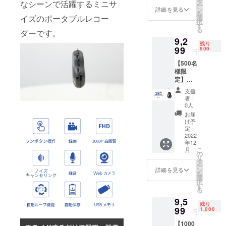
タ
なシーンで活躍するミニサ
ー
今後と
容物：
ン
詳細を見る
を
「X2」
も、皆さま
選
イズのポータブルレコー
択
32GB本
す
の温かいご
る
体×1
ダーです。
支援を賜り
9,2
USB
残り
Type-C
99
500
ますよう、
円
充電
心よりお願
【500名
ケーブ
様限
ル×1 日
い申し上げ
定】超
本語取
ます。
早割
扱説明
支援
18％OF
書×1
者：
F！
0人
「X2」
お届
32GB×
け予
1 ※送料
定：
無料
2022
年12
（日本
こ
月
国内限
の
リ
定） 内
タ
ー
容物：
ン
詳細を見る
を
「X2」
選
択
32GB本
す
る
体×1
9,5
USB
残り
Type-C
99
1,000
円
充電
【1000
ケーブ