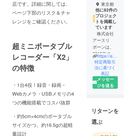
店です。詳細に関しては、
東京都
他に82件の
ページ下部のリスク＆チャ
プロジェク
レンジをご確認ください。
トを掲載し
ています
株式会社
アースリ
超ミニポータブル
ボーンは、
2015年の設
レコーダー「X2」
https://earth-reborn.co.jp/
立以来、総
特定商取引
の特徴
販売代理店
法に基づく
表記
として、ス
メッセー
マート
・1台4役！録音・録画・
ジを送る
ウォッチ
Webカメラ・USBメモリの4
「Amazfit」
、スマート
つの機能搭載でコスパ抜群
グラス
リターンを
「MEIZU」
・約5cm×4cmのポータブル
、イヤホン
選ぶ
サイズかつ、約16.5gの超軽
「1MORE」
量設計
、ワイヤレ