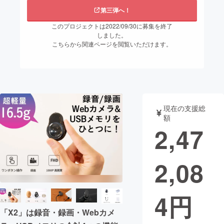
第三弾へ！
まちづくり・地域活性化
このプロジェクトは2022/09/30に募集を終了
しました。
こちらから関連ページを閲覧いただけます。
CAMPFIRE for Social Good
CAMPFIRE Creation
CAMPFIREふるさと納税
machi-ya
コミュニティ
現在の支援総
額
2,47
2,08
4
円
「X2」は録音・録画・Webカメ