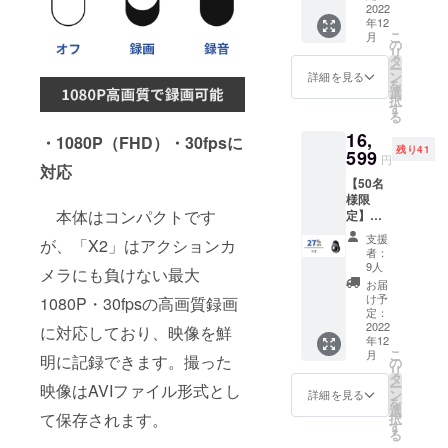
（日本
2022
年12
国内限
こ
月
定） 内
の
リ
容物：
タ
ー
「X2」
ン
詳細を見る
を
32GB本
選
択
体×1
す
る
USB
16,
Type-C
・1080P（FHD）・30fpsに
残り41
充電
599
円
対応
ケーブ
【50名
ル×1 日
様限
本語取
本体はコンパクトです
定】超
扱説明
早割
書×1
支援
が、「X2」はアクションカ
27％OF
者：
F！
9人
メラにも負けない最大
「X2」
お届
32GB×
け予
1080P・30fpsの高画質録画
2 ※送料
定：
無料
2022
に対応しており、映像を鮮
年12
（日本
こ
月
明に記録できます。撮った
国内限
の
リ
定） 内
タ
ー
映像はAVIファイル形式とし
容物：
ン
詳細を見る
を
「X2」
選
て保存されます。
択
32GB本
す
る
体×2