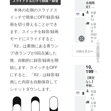
名様限
ル×1 日
定】早
本語取
本体の右側のスライドス
割
扱説明
支援
16％OF
書×1
者：
イッチで簡単にOFF/録音/録
F！
0人
「X2」
画を切り替えることができ
お届
32GB×
け予
1 ※送料
ます。スイッチを録音/録画
定：
無料
2022
年12
モードにスライドすると、
（日本
こ
月
国内限
の
リ
「X2」は裏側にある青ラン
定） 内
タ
ー
容物：
ン
詳細を見る
プ/赤ランプが3回点滅した
を
「X2」
選
択
32GB本
す
後、自動的に録音/録画を開
る
体×1
10,
USB
始します。スイッチをOFF
Type-C
199
円
にすると、「X2」は録音/録
充電
【限定
ケーブ
画した内容を自動保存して
なし】
ル×1 日
早割
本語取
シャットダウンします。
10％OF
扱説明
支援
F！
書×1
者：
「X2」
0人
32GB×
お届
1 ※送料
け予
無料
定：