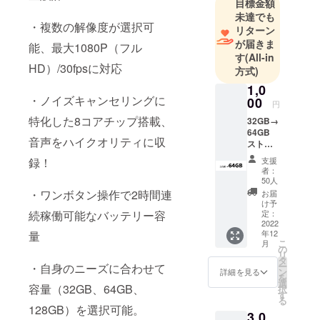
目標金額
ス充電器ブ
未達でも
・複数の解像度が選択可
ランド
リターン
「CHOETEC
が届きま
能、最大1080P（フル
す
(All-in
H」など、最
HD）/30fpsに対応
方式)
先端のガ
1,0
ジェットブ
・ノイズキャンセリングに
00
ランドを幅
円
特化した8コアチップ搭載、
広く取り
32GB→
64GB
扱っており
音声をハイクオリティに収
スト
ます。
レージ
支援
録！
容量
者：
アップ
50人
私たち
・本リ
・ワンボタン操作で2時間連
お届
は、「世界
ターン
け予
をご購
定：
続稼働可能なバッテリー容
中の優れた
入頂く
2022
ブランドを
年12
量
場合、
こ
月
発掘し、日
「X2」
の
リ
（1台）
タ
本市場に最
ー
・自身のニーズに合わせて
のスト
ン
詳細を見る
適な形で提
を
レージ
選
容量（32GB、64GB、
択
容量は
供する。消
す
る
32GBか
128GB）を選択可能。
費者とブラ
3,0
ら64GB