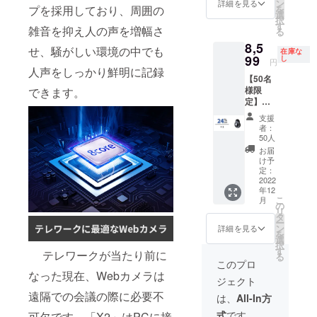
「X2」
ン
詳細を見る
プを採用しており、周囲の
を
32GB本
選
択
体×3
す
雑音を抑え人の声を増幅さ
る
USB
8,5
Type-C
せ、騒がしい環境の中でも
在庫な
充電
99
し
円
ケーブ
人声をしっかり鮮明に記録
【50名
ル×3 日
様限
できます。
本語取
定】超
扱説明
超超超
書×3
支援
早割
者：
24％OF
50人
F！
お届
「X2」
け予
32GB×
定：
1 ※送料
2022
年12
無料
こ
月
（日本
の
リ
国内限
タ
ー
定） 内
ン
詳細を見る
を
容物：
選
択
「X2」
す
テレワークが当たり前に
る
32GB本
このプロ
体×1
なった現在、Webカメラは
ジェクト
USB
Type-C
遠隔での会議の際に必要不
は、
All-In方
充電
式
です。
可欠です。「X2」はPCに接
ケーブ