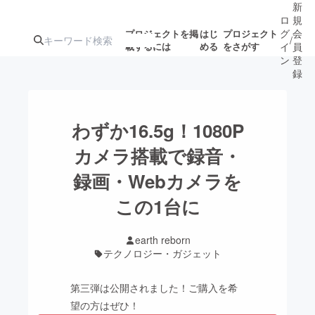
新
ロ
規
グ
会
プロジェクトを掲
はじ
プロジェクト
/
載するには
める
をさがす
イ
員
ン
登
録
人気のプロ
注目のリ
注目の新着プロ
募集終了が近いプ
もうすぐ公開
わずか16.5g！1080P
ジェクト
ターン
ジェクト
ロジェクト
されます
カメラ搭載で録音・
録画・Webカメラを
アート・写真
音楽
この1台に
テクノロジー・ガジェット
ゲーム・サ
earth reborn
テクノロジー・ガジェット
映像・映画
書籍・雑誌
第三弾は公開されました！ご購入を希
ビジネス・起業
チャレンジ
望の方はぜひ！