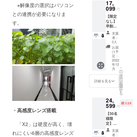
17,
USB
※解像度の選択はパソコン
Type-C
099
円
充電
との連携が必要になりま
【限定
ケーブ
なし】
ル×2 日
す。
早割
本語取
25％OF
扱説明
支援
F！
書×2
者：
「X2」
0人
32GB×
お届
2 ※送料
け予
無料
定：
（日本
2022
年12
国内限
こ
月
定） 内
の
リ
容物：
タ
ー
「X2」
ン
詳細を見る
を
32GB本
選
択
体×2
す
る
USB
24,
Type-C
残り28
充電
599
円
ケーブ
・高感度レンズ搭載
【30名
ル×2 日
様限
本語取
定】超
「X2」は硬度が高く、壊
扱説明
早割
書×2
支援
れにくい6層の高感度レンズ
28％OF
者：