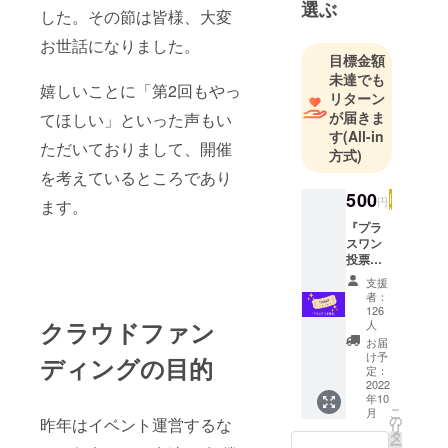
選ぶ
した。その節は皆様、大変
お世話になりました。
目標金額
未達でも
嬉しいことに「第2回もやっ
リターン
が届きま
てほしい」といった声もい
す
(All-in
ただいておりまして、開催
方式)
を考えているところであり
500
円
ます。
『プラ
スワン
投票
権』 地
支援
方予選
者：
の投票
126
は、通
クラウドファン
人
常、自
お届
分が参
け予
ディングの目的
加した
定：
2022
地方分
年10
しか投
こ
月
票出来
の
昨年はイベント運営するな
リ
ません
タ
ー