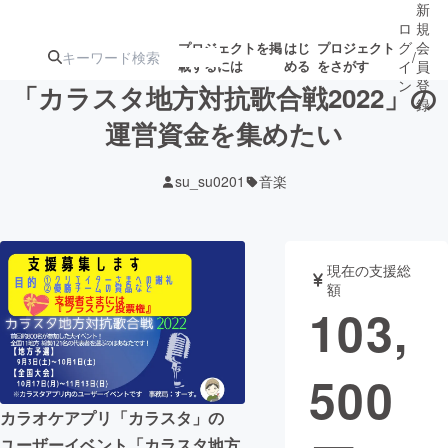
新
ロ
規
グ
会
プロジェクトを掲
はじ
プロジェクト
/
載するには
める
をさがす
イ
員
ン
登
「カラスタ地方対抗歌合戦2022」の
録
運営資金を集めたい
人気のプロ
注目のリ
注目の新着プロ
募集終了が近いプ
もうすぐ公開
su_su0201
音楽
ジェクト
ターン
ジェクト
ロジェクト
されます
アート・写真
音楽
現在の支援総
額
103,
テクノロジー・ガジェット
ゲーム・サ
500
映像・映画
書籍・雑誌
カラオケアプリ「カラスタ」の
ビジネス・起業
チャレンジ
ユーザーイベント「カラスタ地方