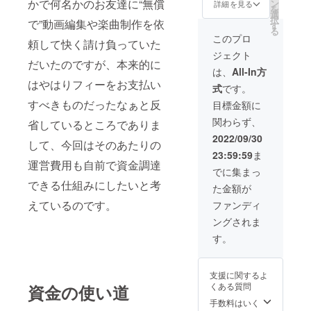
が、
かで何名かのお友達に“無償
ン
詳細を見る
を
「プラ
選
択
で”動画編集や楽曲制作を依
スワン
す
る
投票
このプロ
頼して快く請け負っていた
権」は
ジェクト
自分の
だいたのですが、本来的に
参加し
は、
All-In方
た地方
はやはりフィーをお支払い
式
です。
予選以
外の地
すべきものだったなぁと反
目標金額に
方で
関わらず、
省しているところでありま
も、1地
方だけ
2022/09/30
して、今回はそのあたりの
選択し
23:59:59
ま
て投票
運営費用も自前で資金調達
するこ
でに集まっ
とがで
できる仕組みにしたいと考
た金額が
きま
す。 ※
えているのです。
ファンディ
備考欄
ングされま
に必ず
カラス
す。
タユー
ザー名
を入力
支援に関するよ
してく
くある質問
資金の使い道
ださ
い。 ※
手数料はいく