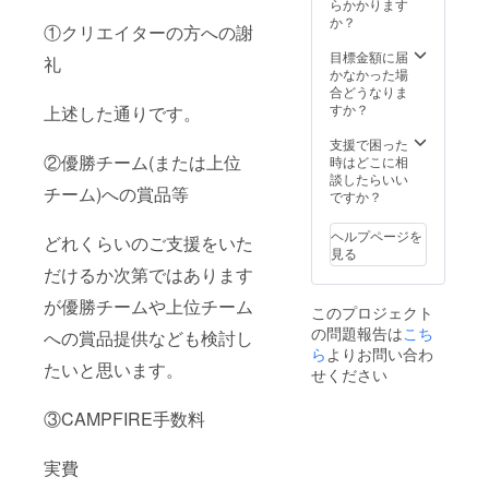
基本的
らかかります
には
か？
①クリエイターの方への謝
Twitter
のDMで
目標金額に届
礼
連絡を
かなかった場
させて
合どうなりま
いただ
すか？
上述した通りです。
く予定
です
支援で困った
②優勝チーム(または上位
時はどこに相
談したらいい
チーム)への賞品等
ですか？
ヘルプページを
どれくらいのご支援をいた
見る
だけるか次第ではあります
が優勝チームや上位チーム
このプロジェクト
の問題報告は
こち
への賞品提供なども検討し
ら
よりお問い合わ
たいと思います。
せください
③CAMPFIRE手数料
実費