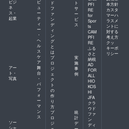
ビジ
ビ
ド
ト
本方針
PFI
ネ
ュ
フ
サ
カスタ
RE
ス・
ー
ァ
ー
マーハ
for
起業
テ
ン
ビ
ラスメ
Spor
ィ
デ
ス
ントに
ts
ー
ィ
対する
CAM
・
ン
考え方
PFI
ヘ
グ
クッ
RE
ル
と
キーポ
ふる
ス
は
リシー
さと
ケ
プ
実
納税
ア
ロ
施
AD
アー
舞
ジ
事
FOR
ト・
台
ェ
例
ALL
写真
・
ク
HIO
パ
ト
KOS
フ
の
HI
ォ
作
JFA
ー
り
クラ
マ
方
ウド
ン
プ
統
ファ
ス
ロ
計
ン
ソー
ジ
デ
ディ
シャ
ェ
ー