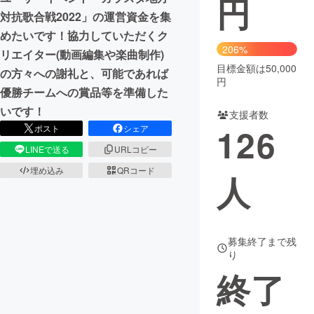
円
対抗歌合戦2022」の運営資金を集
まちづくり・地域活性化
めたいです！協力していただくク
206%
リエイター(動画編集や楽曲制作)
目標金額は50,000
CAMPFIRE for Social Good
CAMPFIRE Creation
の方々への謝礼と、可能であれば
円
CAMPFIREふるさと納税
machi-ya
コミュニティ
優勝チームへの賞品等を準備した
いです！
支援者数
126
ポスト
シェア
LINEで送る
URLコピー
埋め込み
QRコード
人
募集終了まで残
り
終了