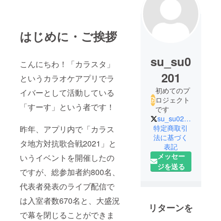
はじめに・ご挨拶
su_su0
こんにちわ！「カラスタ」
201
というカラオケアプリでラ
初めてのプ
イバーとして活動している
ロジェクト
「すーす」という者です！
です
su_su0201
特定商取引
昨年、アプリ内で「カラス
法に基づく
タ地方対抗歌合戦2021」と
表記
メッセー
いうイベントを開催したの
ジを送る
ですが、総参加者約800名、
代表者発表のライブ配信で
は入室者数670名と、大盛況
リターンを
で幕を閉じることができま