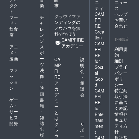
ニ
ニュー
ダク
楽
求
ティ
ス
ト
CAM
ヘルプ
クラウドファ
フー
チ
PFI
お問い
ンディングの
ド・
ャ
RE
合わせ
ノウハウを無
飲食
レ
Crea
料で学ぼう
店
ン
tion
各種規定
CAMPFIRE
ジ
CAM
アカデミー
アニ
ス
利用規
PFI
メ・
ポ
約
RE
漫画
ー
CA
説
細則
for
ツ
MP
明
プライ
Soci
ファ
映
FI
会
バシー
al
ッ
像
RE
・
ポリ
Goo
ショ
・
ア
相
シー
d
ン
映
カ
談
特定商
CAM
画
デ
会
取引法
PFI
ゲー
書
ミ
に基づ
RE
ム・
籍
ー
く表記
for
サー
・
と
情報セ
Ente
ビス
雑
は
キュリ
rtain
開発
誌
ク
サ
ティ方
men
出
ラ
ポ
針
t
版
ウ
ー
反社基
CAM