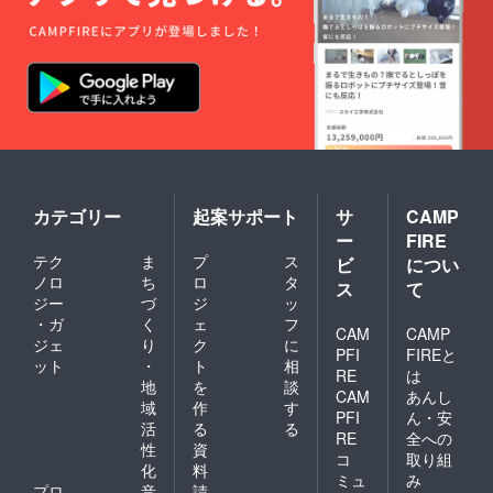
カテゴリー
起案サポート
サ
CAMP
ー
FIRE
テク
ま
プ
ス
ビ
につい
ノロ
ち
ロ
タ
ス
て
ジー
づ
ジ
ッ
・ガ
く
ェ
フ
CAM
CAMP
ジェ
り
ク
に
PFI
FIREと
ット
・
ト
相
RE
は
地
を
談
CAM
あんし
域
作
す
PFI
ん・安
活
る
る
RE
全への
性
資
コ
取り組
化
料
ミュ
み
プロ
音
請