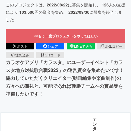
このプロジェクトは、
2022/08/22
に募集を開始し、
126
人の支援
により
103,500
円の資金を集め、
2022/09/30
に募集を終了しま
した
もう一度プロジェクトをやってほしい
ポスト
シェア
LINEで送る
URLコピー
埋め込み
QRコード
カラオケアプリ「カラスタ」のユーザーイベント「カラ
スタ地方対抗歌合戦2022」の運営資金を集めたいです！
協力していただくクリエイター(動画編集や楽曲制作)の
方々への謝礼と、可能であれば優勝チームへの賞品等を
準備したいです！
エ
ン
タ