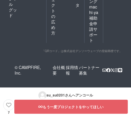
ング
ル
ク
タ
mac
グッ
ト
hi-ya
ド
の
補助
広
金申
め
請サ
方
ポー
ト
「QRコード」は株式会社デンソーウェーブの登録商標です。
© CAMPFIRE,
会社概
採用情
パートナー
Inc.
要
報
募集
su_su0201
さんへアンコール
もう一度プロジェクトをやってほしい
7