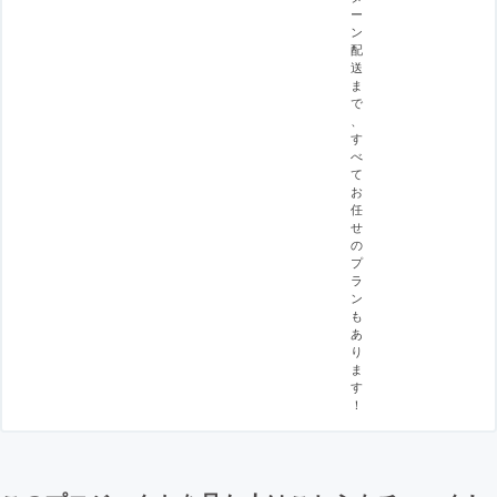
ー
ン
配
送
ま
で
、
す
べ
て
お
任
せ
の
プ
ラ
ン
も
あ
り
ま
す
！