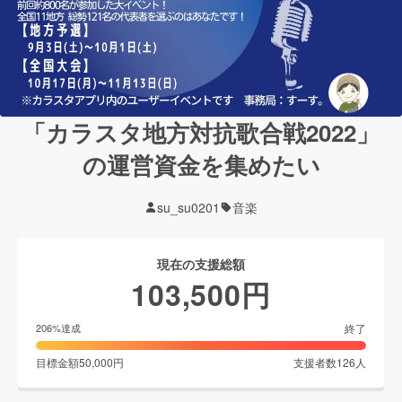
「カラスタ地方対抗歌合戦2022」
の運営資金を集めたい
su_su0201
音楽
現在の支援総額
103,500
円
終了
206
%達成
目標金額
50,000
円
支援者数
126
人