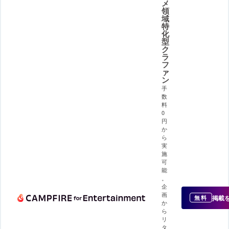
メ
領
域
特
化
型
ク
ラ
フ
ァ
ン
手
数
料
0
円
か
ら
実
施
可
能
。
企
画
掲載
無料
か
ら
リ
タ