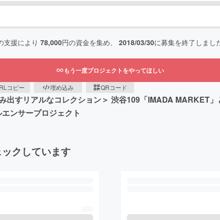
の支援により
78,000
円の資金を集め、
2018/03/30
に募集を終了しまし
もう一度プロジェクトをやってほしい
RLコピー
埋め込み
QRコード
ー新世代が生み出すリアルなコレクション＞ 渋谷109「IMADA MAR
ルエンサープロジェクト
ェックしています