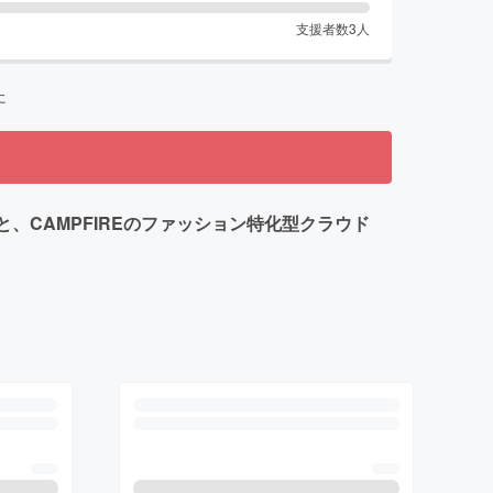
支援者数
3
人
た
KET」と、CAMPFIREのファッション特化型クラウド