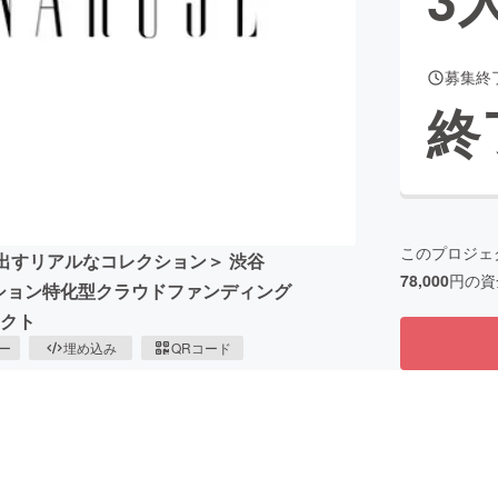
募集終
CAMPFIRE for Social Good
CAMPFIRE Creation
終
CAMPFIREふるさと納税
machi-ya
コミュニティ
このプロジェ
代が生み出すリアルなコレクション＞ 渋谷
78,000
円の資
ファッション特化型クラウドファンディング
ェクト
ピー
埋め込み
QRコード