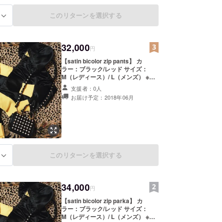
このリターンを選択する
る
32,000
円
【satin bicolor zip pants】 カ
ラー：ブラック/レッド サイズ：
M（レディース）/ L（メンズ） ※ブ
ラックにはマスタードイエロー、
支援者：0人
レッドにはブルーの配色となりま
お届け予定：2018年06月
す。 ※渋谷109 IMADA MARKETに
てMOANA NARUSEデザイナー兼
代表の成瀬モアナが来店中にご購入
頂いた方には、成瀬モアナが撮影し
た写真にサインをしてプレゼント致
します。 ※税込/送料込
このリターンを選択する
る
34,000
円
【satin bicolor zip parka】 カ
ラー：ブラック/レッド サイズ：
M（レディース）/ L（メンズ） ※ブ