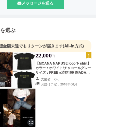
メッセージを送る
を選ぶ
標金額未達でもリターンが届きます
(All-in方式)
22,000
円
【MOANA NARUSE logo T- shirt】
カラー：ホワイト/チャコールグレー
サイズ：FREE ※渋谷109 IMADA
MARKETにてMOANA NARUSEデ
支援者：2人
ザイナー兼代表の成瀬モアナが来店
お届け予定：2018年06月
中にご購入頂いた方には、成瀬モア
ナが撮影した写真にサインをしてプ
レゼント致します。 ※税込/送料込