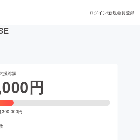
ログイン
/
新規会員登録
SE
うすぐ公開されます
支援総額
プロダクト
,000
円
ファッション
スポーツ
00,000円
数
ア
ソーシャルグッド
人