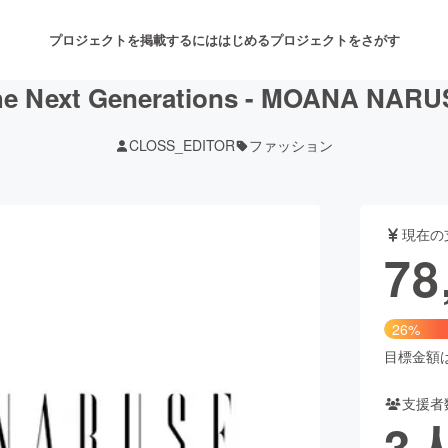
プロジェクトを掲載するには
はじめる
プロジェクトをさがす
he Next Generations - MOANA NARU
CLOSS_EDITOR
ファッション
注目のリターン
注目の新着プロジェクト
募集終了が近いプロジェクト
も
現在の
音楽
舞台・パフォーマンス
78
ゲーム・サービス開発
フード・飲食店
26%
書籍・雑誌出版
アニメ・漫画
目標金額は3
支援者
チャレンジ
ビューティー・ヘルスケ
3