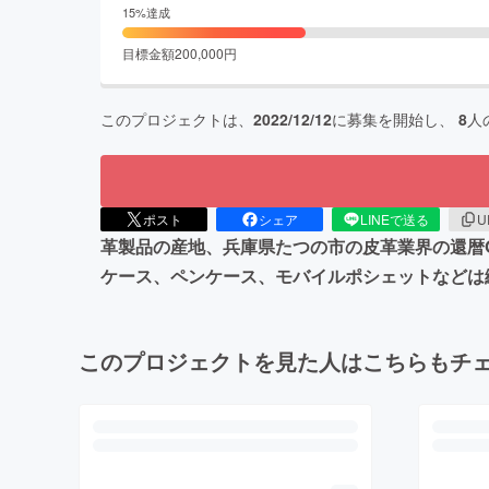
15
%達成
目標金額
200,000
円
このプロジェクトは、
2022/12/12
に募集を開始し、
8
人
ポスト
シェア
LINEで送る
U
革製品の産地、兵庫県たつの市の皮革業界の還暦O
ケース、ペンケース、モバイルポシェットなどは縫
このプロジェクトを見た人はこちらもチ