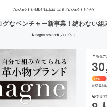
プロジェクトを掲載するには
はじめる
プロジェクトをさがす
グなベンチャー新事業！縫わない組み
magne project
プロダクト
注目のリターン
注目の新着プロジェクト
募集終了が近いプロジェクト
も
現在の
音楽
舞台・パフォーマンス
30
ゲーム・サービス開発
フード・飲食店
15%
書籍・雑誌出版
アニメ・漫画
目標金額は2
支援者
チャレンジ
ビューティー・ヘルスケ
8