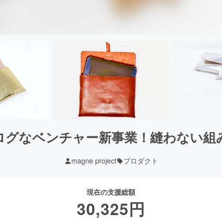
グなベンチャー新事業！縫わない組み
magne project
プロダクト
現在の支援総額
30,325
円