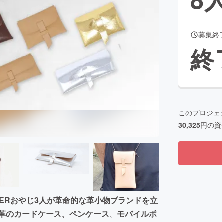
募集終
CAMPFIRE for Social Good
CAMPFIRE Creation
終
CAMPFIREふるさと納税
machi-ya
コミュニティ
このプロジェ
30,325
円の資
ERおやじ3人が革命的な革小物ブランドを立
し革のカードケース、ペンケース、モバイルポ