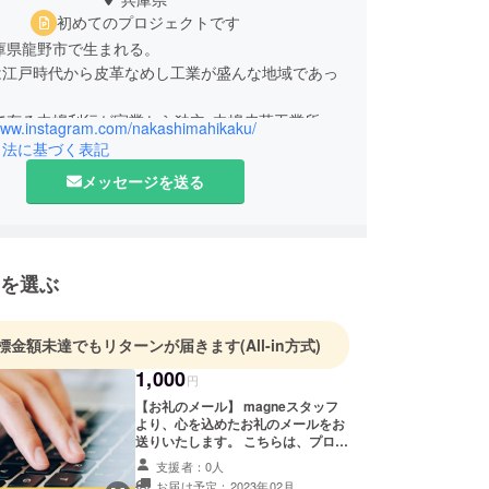
初めてのプロジェクトです
兵庫県龍野市で生まれる。
は江戸時代から皮革なめし工業が盛んな地域であっ
父で有る中嶋利行が家業から独立､中嶋皮革工業所創
/www.instagram.com/nakashimahikaku/
引法に基づく表記
中嶋皮革工業所に入社｡
メッセージを送る
ジア進出｡
中嶋皮革工業所の専務に就任｡
イタリア進出｡
中嶋皮革工業所の代表に就任｡
を選ぶ
国進出｡
グループ会社 レリップ株式会社創設｡
コラボブランド ピオネロ参画｡
標金額未達でもリターンが届きます
(All-in方式)
1,000
円
【お礼のメール】 magneスタッフ
より、心を込めたお礼のメールをお
送りいたします。 こちらは、プロ
ジェクトをただただ応援したい方向
支援者：0人
けのリターンです。 上乗せ支援大歓
お届け予定：2023年02月