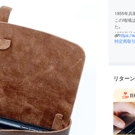
1955年
この地域
た｡
1956年
https:/
業｡
特定商取
1977年
1983年ア
1987年
1996年
2001年
リターン
2003年中
2010年
2020年
目