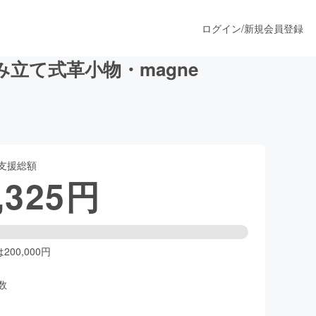
ログイン
/
新規会員登録
立て式革小物・magne
うすぐ公開されます
支援総額
プロダクト
,325
円
ファッション
スポーツ
00,000円
数
ア
ソーシャルグッド
人