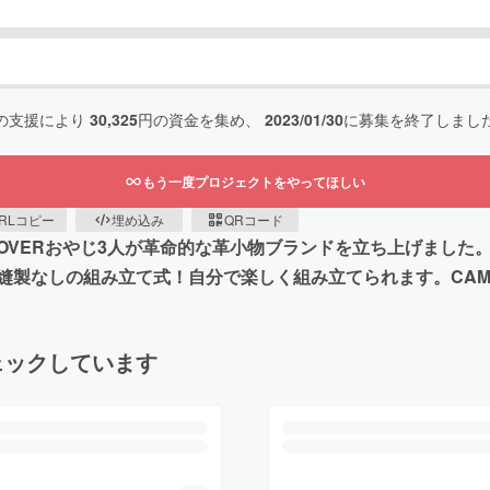
の支援により
30,325
円の資金を集め、
2023/01/30
に募集を終了しまし
もう一度プロジェクトをやってほしい
RLコピー
埋め込み
QRコード
VERおやじ3人が革命的な革小物ブランドを立ち上げました。
製なしの組み立て式！自分で楽しく組み立てられます。CAMP
ェックしています