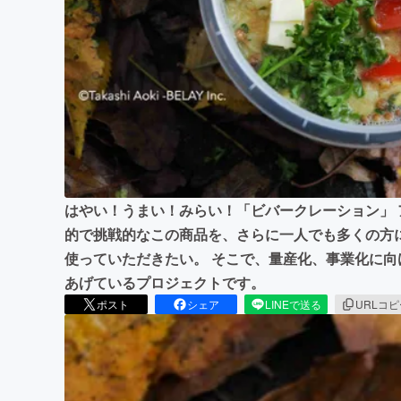
まちづくり・地域活性化
はやい！うまい！みらい！「ビバークレーション」
的で挑戦的なこの商品を、さらに一人でも多くの方
使っていただきたい。 そこで、量産化、事業化に
あげているプロジェクトです。
ポスト
シェア
LINEで送る
URLコ