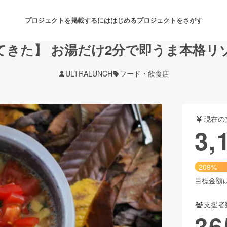
プロジェクトを掲載するには
はじめる
プロジェクトをさがす
てきた】 お湯だけ2分で即うま本格リ
ULTRALUNCH
フード・飲食店
注目のリターン
注目の新着プロジェクト
募集終了が近いプロジェクト
も
現在の
音楽
舞台・パフォーマンス
3,
ゲーム・サービス開発
フード・飲食店
209%
書籍・雑誌出版
アニメ・漫画
目標金額は1
支援者
チャレンジ
ビューティー・ヘルスケ
36