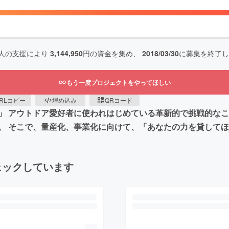
人の支援により
3,144,950
円の資金を集め、
2018/03/30
に募集を終了し
もう一度プロジェクトをやってほしい
RLコピー
埋め込み
QRコード
」 アウトドア愛好者に使われはじめている革新的で挑戦的な
。 そこで、量産化、事業化に向けて、「あなたの力を貸して
ェックしています