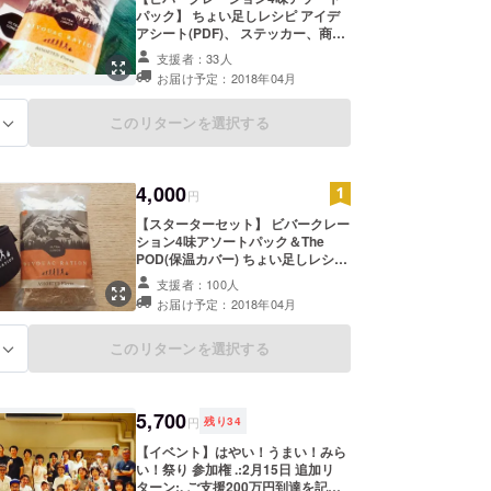
パック】 ちょい足しレシピ アイデ
アシート(PDF)、 ステッカー、商品
リーフレット 【全国送料、消費税
支援者：33人
込】
お届け予定：2018年04月
このリターンを選択する
る
4,000
円
【スターターセット】 ビバークレー
ション4味アソートパック＆The
POD(保温カバー) ちょい足しレシピ
アイデアシート(PDF)、 ステッ
支援者：100人
カー、商品リーフレット 【全国送
お届け予定：2018年04月
料、消費税込】
このリターンを選択する
る
5,700
円
残り
34
【イベント】はやい！うまい！みら
い！祭り 参加権 .:2月15日 追加リ
ターン:. ご支援200万円到達を記念