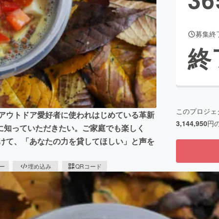
募集終
CAMPFIRE for Social Good
CAMPFIRE Creation
終
CAMPFIREふるさと納税
machi-ya
コミュニティ
このプロジェ
 アウトドア愛好者に使われはじめている革新
3,144,950
円
に知っていただきたい。ご家庭でも楽しく
向けて、「あなたの力を貸してほしい」と声を
ピー
埋め込み
QRコード