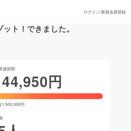
ログイン
/
新規会員登録
ゾット！できました。
うすぐ公開されます
支援総額
プロダクト
144,950
円
ファッション
スポーツ
,500,000円
数
ア
ソーシャルグッド
5
人