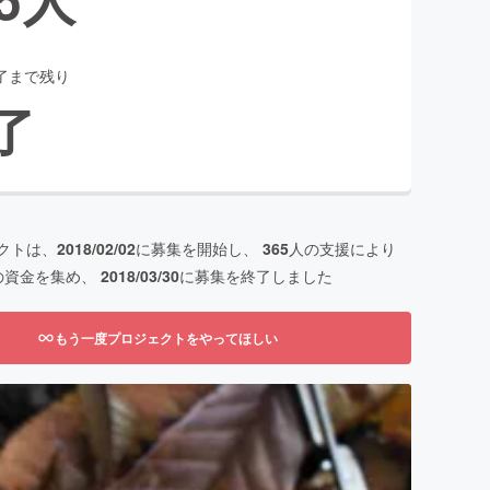
了まで残り
了
クトは、
2018/02/02
に募集を開始し、
365
人の支援により
の資金を集め、
2018/03/30
に募集を終了しました
もう一度プロジェクトをやってほしい