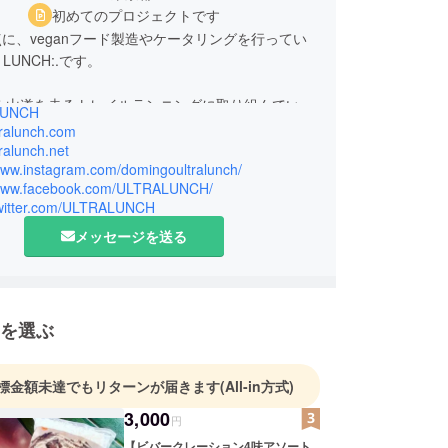
初めてのプロジェクトです
に、veganフード製造やケータリングを行ってい
A LUNCH:.です。
て 山道を走るトレイルランニングに取り組んでいま
LUNCH
ではなく、強い。強いからこそ優しい。
ltralunch.com
 LUNCHは、そんな人びとに魅了され、コミュニティ
tralunch.net
/www.instagram.com/domingoultralunch/
なりたいとおもい設立した食品のインディーズブラ
/www.facebook.com/ULTRALUNCH/
。
/twitter.com/ULTRALUNCH
メッセージを送る
て、力強い食べごたえがあって、お酒にもあって、
ble Heavyな食べものをご提供しています。
を選ぶ
標金額未達でもリターンが届きます
(All-in方式)
3,000
円
【ビバークレーション4味アソート