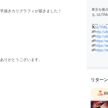
東京を拠点
手描きカリグラフィが届きました！
る.:ULTR
趣味とし
ULTRA
す。速い
http://u
ULTRA
http://ul
https:/
の一員と
https:/
ンドです
https:/
美味しく
ありがとうございます。
楽しい。
Vegeta
リターン
目