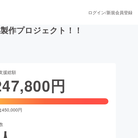
ログイン
/
新規会員登録
集製作プロジェクト！！
うすぐ公開されます
支援総額
プロダクト
247,800
円
ファッション
スポーツ
50,000円
数
ア
ソーシャルグッド
人