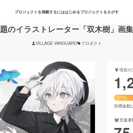
プロジェクトを掲載するには
はじめる
プロジェクトをさがす
題のイラストレーター「双木樹」画
VILLAGE VANGUARD
プロダクト
注目のリターン
注目の新着プロジェクト
募集終了が近いプロジェクト
も
現在の
音楽
舞台・パフォーマンス
1,
ゲーム・サービス開発
フード・飲食店
277%
書籍・雑誌出版
アニメ・漫画
目標金額は4
支援者
チャレンジ
ビューティー・ヘルスケ
75