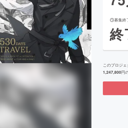
募集終
CAMPFIRE for Social Good
CAMPFIRE Creation
終
CAMPFIREふるさと納税
machi-ya
コミュニティ
このプロジェ
1,247,800
円