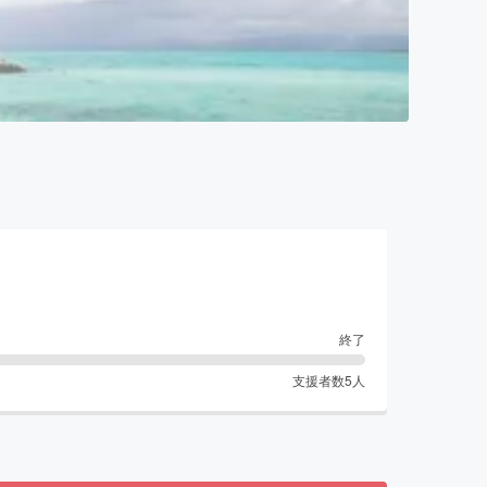
終了
支援者数
5
人