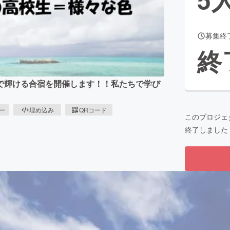
募集終
CAMPFIRE for Social Good
CAMPFIRE Creation
終
CAMPFIREふるさと納税
machi-ya
コミュニティ
で輝ける合宿を開催します！！私たちで学び
ピー
埋め込み
QRコード
このプロジェ
終了しました