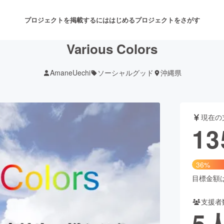
プロジェクトを掲載するには
はじめる
プロジェクトをさがす
Various Colors
AmaneUechi
ソーシャルグッド
沖縄県
注目のリターン
注目の新着プロジェクト
募集終了が近いプロジェクト
も
現在の
音楽
舞台・パフォーマンス
13
ゲーム・サービス開発
フード・飲食店
36%
書籍・雑誌出版
アニメ・漫画
目標金額は3
支援者
チャレンジ
ビューティー・ヘルスケ
5