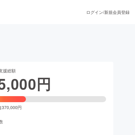
ログイン
/
新規会員登録
うすぐ公開されます
支援総額
プロダクト
5,000
円
ファッション
スポーツ
70,000円
数
ア
ソーシャルグッド
人