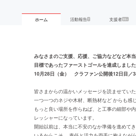
活動報告
支援者
ホーム
7
99+
みなさまのご支援、応援、ご協力などなど本
目標であったファーストゴールを達成しました
10月28日（金） クラファン公開後12日目／3
皆さまからの温かいメッセージを読ませていた
一つ一つのネジや木材、断熱材など からも感
もっと良い場所を作らねば、と工事の細部や内
レッシャーになっています。
開始以前は、本当に不安のなか準備を進めてき
いるからこそ、 責任と活力を両手に抱えなが