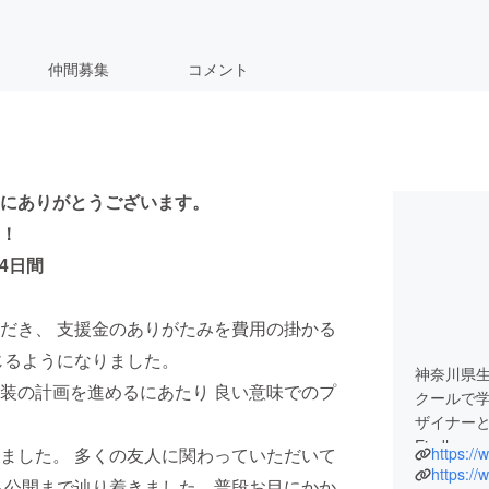
仲間募集
コメント
当にありがとうございます。
！
4日間
だき、 支援金のありがたみを費用の掛かる
じるようになりました。
神奈川県生
装の計画を進めるにあたり 良い意味でのプ
クールで
ザイナーとし
Eindhove
ました。 多くの友人に関わっていただいて
https:/
に三宅デザ
https:/
ら公開まで辿り着きました。普段お目にかか