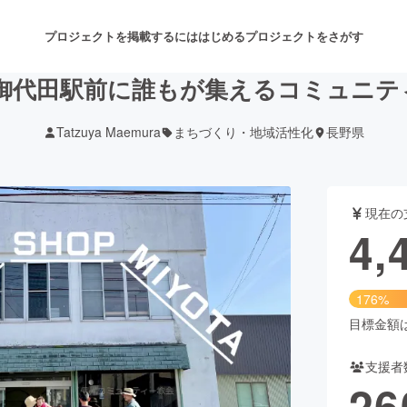
プロジェクトを掲載するには
はじめる
プロジェクトをさがす
御代田駅前に誰もが集えるコミュニテ
Tatzuya Maemura
まちづくり・地域活性化
長野県
注目のリターン
注目の新着プロジェクト
募集終了が近いプロジェクト
も
現在の
音楽
舞台・パフォーマンス
4,
ゲーム・サービス開発
フード・飲食店
176%
書籍・雑誌出版
アニメ・漫画
目標金額は2
支援者
チャレンジ
ビューティー・ヘルスケ
26