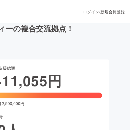
ログイン
/
新規会員登録
ィーの複合交流拠点！
うすぐ公開されます
支援総額
プロダクト
411,055
円
ファッション
スポーツ
,500,000円
数
ア
ソーシャルグッド
0
人