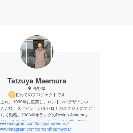
Tatzuya Maemura
長野県
初めてのプロジェクトです
まれ。1999年に渡英し、ロンドンのデザインス
学んだ後、スペイン・バルセロナのスタジオにてデ
て勤務。2006年オランダのDesign Academy
n (Man & Well-being department) を卒業。2011年
/www.instagram.com/tatzuyamaemura/
イン事務所に入社し、三宅一生氏に師事。21_21
/www.instagram.com/cornershopmiyota/