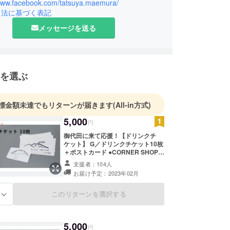
N SIGHTのプログラム・ディレクターとして、主に文
/www.facebook.com/tatsuya.maemura/
引法に基づく表記
数々の展覧会を企画。2022年に独立し、デザイン
ションなどの企画やマネージメント事業を展開する
メッセージを送る
ONE Inc.を設立。多摩美術大学統合デザイン学科プ
デベロップメントの非常勤講師。2018年より御代
を選ぶ
標金額未達でもリターンが届きます
(All-in方式)
5,000
円
御代田に来て応援！【ドリンクチ
ケット】 G／ドリンクチケット10枚
＋ポストカード ●CORNER SHOP
MIYOTAと夜営業のPUBLIC HOUSE
支援者：104人
御代田で使えるドリンクチケット10
お届け予定：2023年02月
枚です。ドリンクチケット1枚（500
円相当）で、ビールやワインなどの
アルコールまたオリジナルコー
このリターンを選択する
る
ヒー・ソフトドリンク・おつまみな
どにご利用いただけます。また、複
数枚使っていただく事により、ボト
5,000
ルワインやボリュームのあるおつみ
円