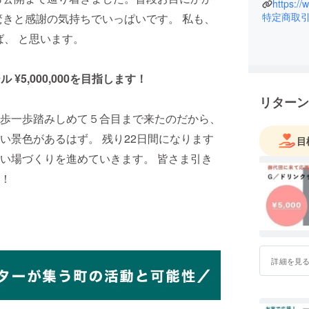
DESIG
https:/
特定商取
驚きと感謝の気持ちでいっぱいです。 私も、
化事業など
ディレク
ば、 と思います。
SCALE 
ロジェクト
 ¥5,000,000を目指します！
リターン
歩一歩踏みしめて５合目まで来たのだから、
い景色があるはず。 残り22日間になります
目
い場づくりを進めていきます。 皆さま引き
！
詳細を見