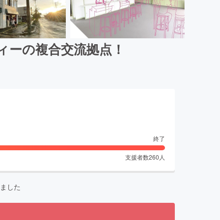
ィーの複合交流拠点！
終了
支援者数
260
人
ました