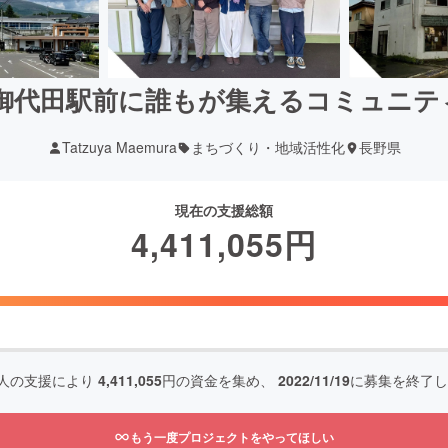
御代田駅前に誰もが集えるコミュニテ
Tatzuya Maemura
まちづくり・地域活性化
長野県
現在の支援総額
4,411,055
円
人の支援により
4,411,055
円の資金を集め、
2022/11/19
に募集を終了し
もう一度プロジェクトをやってほしい