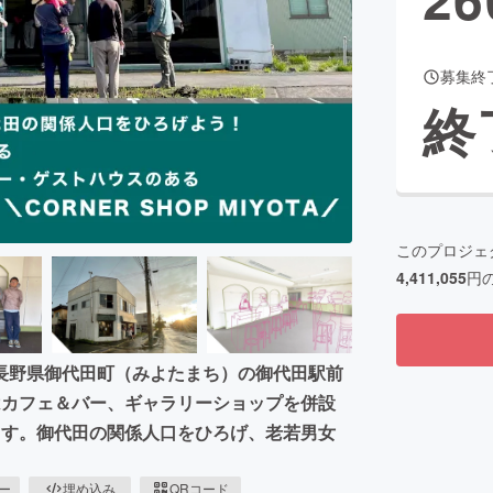
募集終
CAMPFIRE for Social Good
CAMPFIRE Creation
終
CAMPFIREふるさと納税
machi-ya
コミュニティ
このプロジェ
4,411,055
円
長野県御代田町（みよたまち）の御代田駅前
はカフェ＆バー、ギャラリーショップを併設
ます。御代田の関係人口をひろげ、老若男女
ピー
埋め込み
QRコード