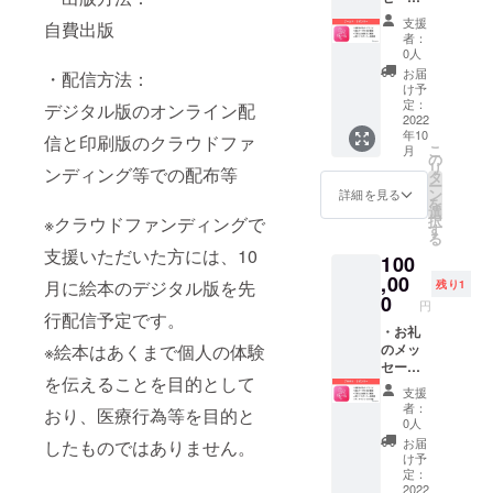
・絵本
支援
自費出版
データ
者：
の先行
0人
配信 ・
お届
・配信方法：
印刷し
け予
た絵本
定：
デジタル版のオンライン配
を郵送
2022
年10
でお届
信と印刷版のクラウドファ
こ
月
け ・ス
の
リ
ンディング等での配布等
ポン
タ
ー
サーロ
ン
詳細を見る
を
ゴ/名称
選
択
※クラウドファンディングで
を絵本
す
る
に掲載
支援いただいた方には、10
100
※絵本
データ
,00
月に絵本のデジタル版を先
残り1
はPDF
0
円
をメー
行配信予定です。
ルにて
・お礼
お届け
のメッ
※絵本はあくまで個人の体験
いたし
セージ
を伝えることを目的として
ます。
・絵本
支援
※絵本の
データ
者：
おり、医療行為等を目的と
スポン
の先行
0人
サーロ
配信 ・
お届
したものではありません。
ゴの掲
印刷し
け予
載につ
た絵本
定：
いては
を郵送
2022