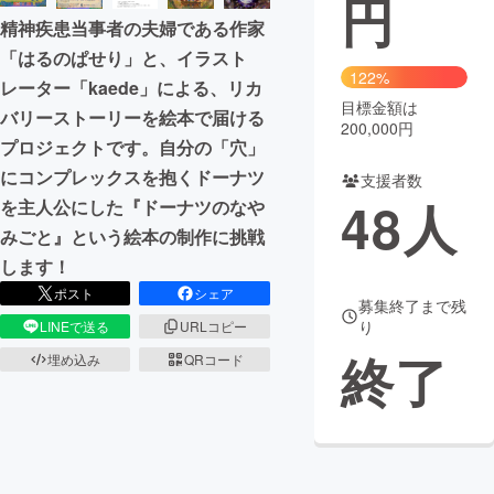
円
精神疾患当事者の夫婦である作家
まちづくり・地域活性化
「はるのぱせり」と、イラスト
122%
レーター「kaede」による、リカ
目標金額は
CAMPFIRE for Social Good
CAMPFIRE Creation
バリーストーリーを絵本で届ける
200,000円
CAMPFIREふるさと納税
machi-ya
コミュニティ
プロジェクトです。自分の「穴」
にコンプレックスを抱くドーナツ
支援者数
48
人
を主人公にした『ドーナツのなや
みごと』という絵本の制作に挑戦
します！
ポスト
シェア
募集終了まで残
り
LINEで送る
URLコピー
終了
埋め込み
QRコード