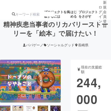
新
ロ
規
グ
会
プロジェクトを掲
はじ
プロジェクト
/
載するには
める
をさがす
イ
員
ン
登
精神疾患当事者のリカバリーストー
録
リーを「絵本」で届けたい！
人気のプロ
注目のリ
注目の新着プロ
募集終了が近いプ
もうすぐ公開
パパゲーノ
ソーシャルグッド
長崎県
ジェクト
ターン
ジェクト
ロジェクト
されます
アート・写真
音楽
現在の支援総
額
244,
テクノロジー・ガジェット
ゲーム・サ
000
映像・映画
書籍・雑誌
ビジネス・起業
チャレンジ