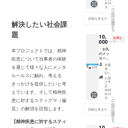
年10
個別に
でお届
こ
月
メール
け ・ス
の
リ
にて調
ポン
タ
ー
整し、
サーロ
ン
詳細を見る
を
解決したい社会課
ロゴ
ゴ/名称
選
択
データ
を絵本
す
る
や掲載
に掲載
題
10,
名称を
・絵本
在庫な
ご教示
のイラ
000
し
円
くださ
ストを
・お礼
い。法
利用し
本プロジェクトでは、精神
のメッ
人で
たオリ
セージ
疾患について当事者の体験
も、個
ジナル
・絵本
人の方
クリア
支援
を通じて様々な人にメンタ
データ
でもご
ファイ
者：
の先行
応募い
ル「200
5人
ルヘルスに触れ、考える
配信 ・
ただけ
部」 ※
お届
直筆手
ます。
絵本
け予
きっかけを提供したいと考
紙＋サ
データ
定：
イン入
2022
はPDF
えています。そして精神疾
年10
り絵本
をメー
こ
月
（実
患に対するスティグマ（偏
ルにて
の
リ
物）の
お届け
タ
ー
見）の解消を目指します。
郵送 ※
いたし
ン
詳細を見る
を
絵本
ます。
選
択
データ
※絵本の
す
る
【精神疾患に対するスティ
はPDF
スポン
10,
をメー
サーロ