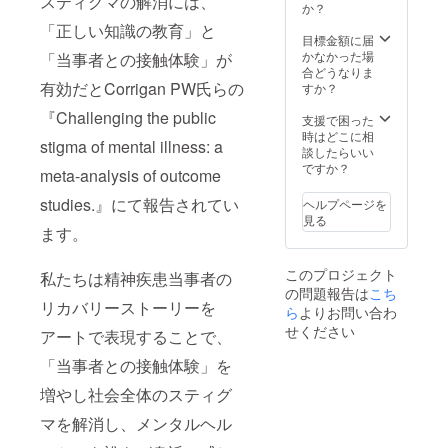
スティグマの解消には、
内容は
しあり
か？
デジタ
ました
「正しい知識の教育」と
ルデー
備考欄
目標金額に届
タに
にご記
かなかった場
「当事者との接触体験」が
て、
入くだ
合どうなりま
メール
有効だとCorrigan PW氏らの
さい。
すか？
等で共
なお、
『Challenging the public
有いた
オリジ
支援で困った
しま
ナル小
時はどこに相
stigma of mental illness: a
す。も
説の著
談したらいい
し具体
作権
ですか？
meta-analysis of outcome
的なご
は、著
希望の
作者に
studies.』にて報告されてい
ヘルプページを
イラス
帰属い
見る
トのイ
たしま
ます。
メージ
す。
などが
このプロジェクト
私たちは精神疾患当事者の
ありま
の問題報告は
こち
した
リカバリーストーリーを
ら、備
ら
よりお問い合わ
考欄に
せください
アートで表現することで、
ご記入
くださ
「当事者との接触体験」を
い。な
お、オ
増やし社会全体のスティグ
リジナ
ル小説
マを解消し、メンタルヘル
の著作