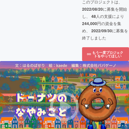
このプロジェクトは、
2022/08/20
に募集を開始
し、
48
人の支援により
244,000
円の資金を集
め、
2022/09/30
に募集を
終了しました
もう一度プロジェク
トをやってほしい