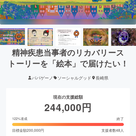
精神疾患当事者のリカバリース
トーリーを「絵本」で届けたい！
パパゲーノ
ソーシャルグッド
長崎県
現在の支援総額
244,000
円
終了
122
%達成
目標金額
200,000
円
支援者数
48
人