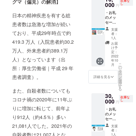
グマ（偏見）の解消】
在庫な
ルにて
000
ゴの掲
し
円
お届け
載につ
・お礼
いたし
いては
日本の精神疾患を有する総
のメッ
ます。
個別に
セージ
メール
患者数は急激な増加が続い
・絵本
にて調
支援
データ
ており、平成29年時点で約
整し、
者：
の先行
ロゴ
1人
419.3 万人（入院患者約30.2
配信 ・
データ
お届
印刷し
や掲載
け予
万人、外来患者約389.1万
た絵本
定：
名称を
を郵送
2022
ご教示
人）となっています（出
年10
でお届
くださ
こ
月
け ・
の
い。法
所：厚生労働省｜平成 29 年
リ
Podcas
タ
人で
ー
t番組
患者調査）。
ン
も、個
詳細を見る
を
『パパ
選
人の方
択
ゲーノ
す
でもご
る
また、自殺者数についても
の秘密
応募い
30,
基地』
ただけ
在庫な
コロナ禍の2020年に11年ぶ
にゲス
000
し
ます。
円
トとし
※クリア
りに増加に転じて、前年よ
・お礼
て出演
ファイ
のメッ
※絵本
ルにつ
り912人（約4.5％）多い
セージ
データ
いて
・絵本
はPDF
21,081人でした。2021年の
は、絵
支援
データ
をメー
本と同
者：
の先行
ルにて
自殺者数は21,007人とな
1人
様の住