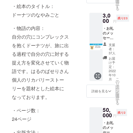
ます。
選
択
ゲーノ・ス
・絵本のタイトル：
す
る
トー
ドーナツのなやみごと
3,0
リー）」を
残り23
00
円
運営してい
・物語の内容：
・お礼
ます。
のメッ
自分の穴にコンプレックス
セージ
・絵本
を抱くドーナツが、旅に出
支援
データ
者：
の先行
37人
る過程で自分の穴に対する
配信 ・
お届
印刷し
捉え方を変化させていく物
け予
た絵本
定：
語です。はるのぱせりさん
を郵送
2022
年10
でお届
こ
個人のリカバリーストー
月
け ※絵
の
リ
本デー
タ
リーを題材とした絵本に
ー
タは
ン
詳細を見る
を
PDFを
選
なっております。
択
メール
す
る
にてお
50,
届けい
・ページ数：
残り2
たしま
000
円
24ページ
す。
・お礼
のメッ
・出版方法：
セージ