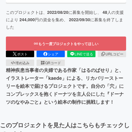
このプロジェクトは、
2022/08/20
に募集を開始し、
48
人の支援
により
244,000
円の資金を集め、
2022/09/30
に募集を終了しま
した
もう一度プロジェクトをやってほしい
ポスト
シェア
LINEで送る
URLコピー
埋め込み
QRコード
精神疾患当事者の夫婦である作家「はるのぱせり」と、
イラストレーター「kaede」による、リカバリーストー
リーを絵本で届けるプロジェクトです。自分の「穴」に
コンプレックスを抱くドーナツを主人公にした『ドーナ
ツのなやみごと』という絵本の制作に挑戦します！
このプロジェクトを見た人はこちらもチェックし