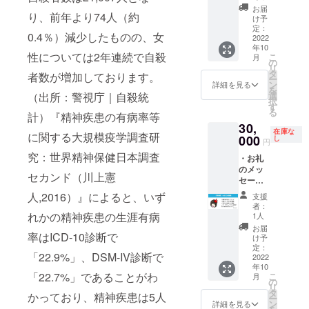
配信 ・
お届け
所宛に
お届
り、前年より74人（約
印刷し
いたし
け予
まとめ
た絵本
ます。
定：
て200部
0.4％）減少したものの、女
を郵送
2022
※Podca
をご郵
年10
でお届
stの出
送させ
性については2年連続で自殺
こ
月
け ・支
演日時
の
ていた
リ
援者さ
は個別
タ
だきま
者数が増加しております。
ー
んを主
にメー
ン
詳細を見る
す。
を
人公に
ルにて
選
（出所：警視庁｜自殺統
【クリ
択
したオ
調整
す
アファ
る
リジナ
計）『精神疾患の有病率等
し、ビ
イルに
30,
ル小説
デオ通
つい
在庫な
に関する大規模疫学調査研
をはる
000
話にて
し
て】 ・
円
のぱせ
収録を
数量：
究：世界精神保健日本調査
・お礼
りさん
実施し
200部
のメッ
が作成
ます。
・商品
セカンド（川上憲
セージ
※絵本
例えば
サイ
・絵本
データ
自身の
人,2016）』によると、いず
ズ：A4
支援
データ
はPDF
活動に
者：
サイズ
の先行
をメー
れかの精神疾患の生涯有病
ついて
1人
・デザ
配信 ・
ルにて
インタ
お届
イン：
印刷し
率はICD-10診断で
お届け
ビュー
け予
ドーナ
た絵本
いたし
定：
させて
ツのな
「22.9%」、DSM-IV診断で
を郵送
2022
ます。
いただ
やみご
年10
でお届
※オリジ
いた
との絵
「22.7%」であることがわ
こ
月
け ・支
ナル小
の
り、ご
本イラ
リ
援者さ
説につ
タ
関心の
かっており、精神疾患は5人
ストを
ー
んのイ
いて
ン
ある
詳細を見る
利用し