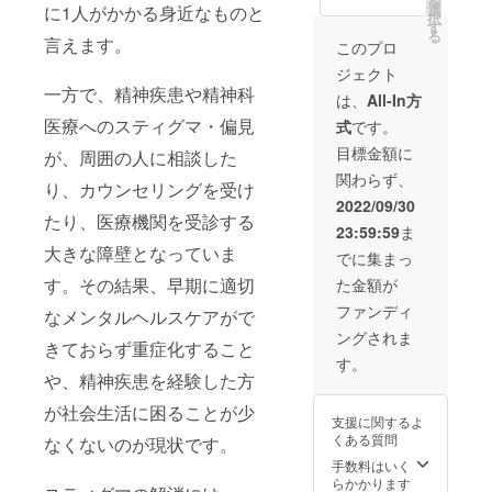
を
ラスト
は、
選
テーマ
に1人がかかる身近なものと
たデザ
択
を
メール
す
につい
イン1パ
る
kaede
言えます。
等でご
て30
このプロ
ターン
さんが
連絡の
分〜1時
・納
ジェクト
作成 ※
上ご希
間ほど
期：
一方で、精神疾患や精神科
絵本
望を伺
オンラ
は、
All-In方
2022年
データ
い、は
インに
11月頃
医療へのスティグマ・偏見
式
です。
はPDF
るのぱ
て対談
を予定
をメー
せりさ
させて
目標金額に
してお
が、周囲の人に相談した
ルにて
んが小
いただ
ります
関わらず、
お届け
説を執
くこと
り、カウンセリングを受け
いたし
筆いた
を想定
2022/09/30
ます。
しま
たり、医療機関を受診する
してお
23:59:59
ま
※イラス
す。執
りま
大きな障壁となっていま
ト制作
筆した
す。備
でに集まっ
につい
内容は
考欄に
す。その結果、早期に適切
た金額が
ては個
デジタ
ご希望
別に
ルデー
のお話
ファンディ
なメンタルヘルスケアがで
メール
タに
する
ングされま
にて調
て、
テーマ
きておらず重症化すること
整し、
メール
がもし
す。
内容は
等で共
や、精神疾患を経験した方
あれ
ご相談
有いた
ば、ぜ
させて
が社会生活に困ることが少
しま
ひご記
支援に関するよ
いただ
す。具
入くだ
くある質問
なくないのが現状です。
きま
体的な
さい。
す。作
ご希望
手数料はいく
成した
等がも
らかかります