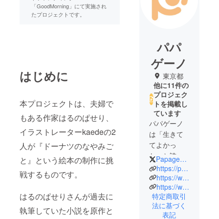
「GoodMorning」にて実施され
たプロジェクトです。
パパ
ゲーノ
はじめに
東京都
他に11件の
プロジェク
本プロジェクトは、夫婦で
トを掲載し
ています
もある作家はるのぱせり、
パパゲーノ
イラストレーターkaedeの2
は「生きて
てよかっ
人が『ドーナツのなやみご
た」と誰も
Papageno_jp
と』という絵本の制作に挑
が実感でき
https://papageno.co.jp/
戦するものです。
る社会を目
https://www.youtube.com/@papageno_jp
https://www.facebook.com/Papagenojp
指して、精
はるのぱせりさんが過去に
特定商取引
神障害に関
法に基づく
するリカバ
執筆していた小説を原作と
表記