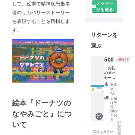
リー（自分
メッセー
して、絵本で精神疾患当事
らしい生き
ジを送る
者のリカバリーストーリー
方の追求）
を広める神
を表現することを目指しま
奈川県立保
す。
健福祉大学
リターンを
発ベン
選ぶ
チャーで
す。企業の
500
DX支援、精
円
残り97
神障害によ
・お礼
のメッ
り働くこと
セージ
が困難な方
・絵本
支援
の就労支
データ
者：
の先行
援、アート
3人
配信 ※
お届
プロジェク
絵本『ドーナツの
絵本
け予
ト「100
データ
定：
なやみごと』につ
はPDF
2022
Papageno
年10
をメー
こ
Story（ワン
月
ルにて
の
いて
リ
お届け
ハンドレッ
タ
ー
いたし
ン
詳細を見る
ド・パパ
を