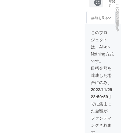
年03
(１セッ
こ
月
ト分)
の
リ
・粘
タ
ー
土 100
ン
詳細を見る
を
ｇ ・
選
択
樹脂ツ
す
る
メ ・
このプロ
パッ
ジェクト
ケージ
(説明書)
は、All-or-
Nothing方式
です。
目標金額を
達成した場
合にのみ、
2022/11/29
23:59:59
ま
でに集まっ
た金額が
ファンディ
ングされま
す。