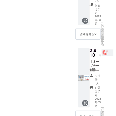
0人
発・販売し
費税・
お届
たいと思っ
配送費
け予
込み
定：
ております
内容物
2023
ので、どう
年03
(１セッ
こ
月
ト分)
ぞ宜しくお
の
リ
・粘
タ
願いしま
ー
土 100
ン
詳細を見る
を
す。
ｇ ・
選
択
樹脂ツ
す
る
メ ・
2,9
パッ
残り
ケージ
10
200
円
(説明書)
【オー
プナー
創作
キット1
支援
セット
者：
×2】消
0人
費税・
お届
配送費
け予
込み
定：
内容物
2023
年03
(１セッ
こ
月
ト分)
の
リ
・粘
タ
ー
土 100