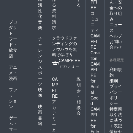
PFI
ん・安
活
る
る
RE
全への
性
資
コ
取り組
化
料
ミュ
み
プロ
音
請
ニ
ニュー
ダク
楽
求
ティ
ス
ト
CAM
ヘルプ
クラウドファ
フー
チ
PFI
お問い
ンディングの
ド・
ャ
RE
合わせ
ノウハウを無
飲食
レ
Crea
料で学ぼう
店
ン
tion
各種規定
CAMPFIRE
ジ
CAM
アカデミー
アニ
ス
利用規
PFI
メ・
ポ
約
RE
漫画
ー
CA
説
細則
for
ツ
MP
明
プライ
Soci
ファ
映
FI
会
バシー
al
ッ
像
RE
・
ポリ
Goo
ショ
・
ア
相
シー
d
ン
映
カ
談
特定商
CAM
画
デ
会
取引法
PFI
ゲー
書
ミ
に基づ
RE
ム・
籍
ー
く表記
for
サー
・
と
情報セ
Ente