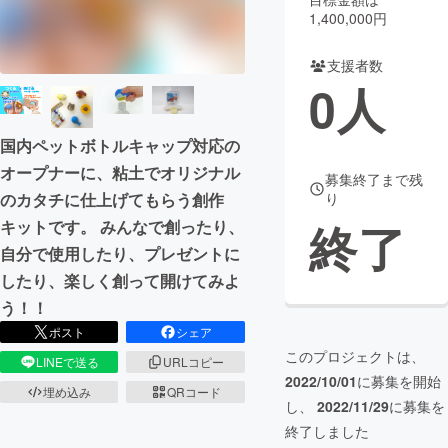
1,400,000円
まちづくり・地域活性化
支援者数
0
人
CAMPFIRE for Social Good
CAMPFIRE Creation
CAMPFIREふるさと納税
machi-ya
コミュニティ
国内ペットボトルキャップ対応の
オープナーに、粘土でオリジナル
募集終了まで残
のカタチに仕上げてもらう創作
り
終了
キットです。 みんなで創ったり、
自分で使用したり、プレゼントに
したり、楽しく創って開けてみよ
う！！
ポスト
シェア
このプロジェクトは、
LINEで送る
URLコピー
2022/10/01
に募集を開始
埋め込み
QRコード
し、
2022/11/29
に募集を
終了しました