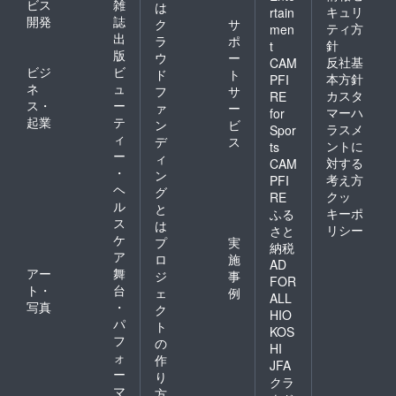
ビス
雑
は
キュリ
rtain
開発
誌
ク
サ
ティ方
men
出
ラ
ポ
針
t
版
ウ
ー
反社基
CAM
ビジ
ビ
ド
ト
本方針
PFI
ネ
ュ
フ
サ
カスタ
RE
ス・
ー
ァ
ー
マーハ
for
起業
テ
ン
ビ
ラスメ
Spor
ィ
デ
ス
ントに
ts
ー
ィ
対する
CAM
・
ン
考え方
PFI
ヘ
グ
クッ
RE
ル
と
キーポ
ふる
ス
は
リシー
さと
ケ
プ
実
納税
ア
ロ
施
AD
アー
舞
ジ
事
FOR
ト・
台
ェ
例
ALL
写真
・
ク
HIO
パ
ト
KOS
フ
の
HI
ォ
作
JFA
ー
り
クラ
マ
方