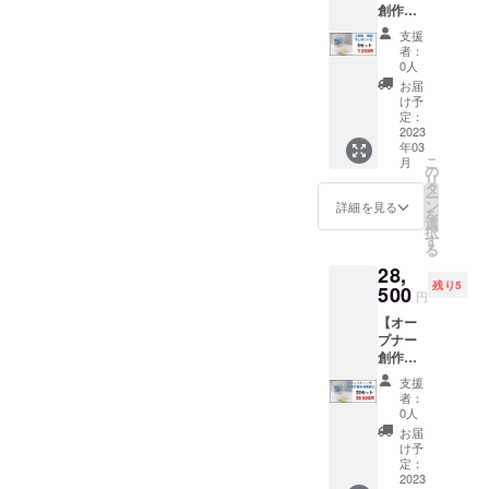
創作
キット1
支援
セット
者：
×5】消
0人
費税・
お届
配送費
け予
込み
定：
内容物
2023
年03
(１セッ
こ
月
ト分)
の
リ
・粘
タ
ー
土 100
ン
詳細を見る
を
ｇ ・
選
択
樹脂ツ
す
る
メ ・
28,
パッ
残り5
ケージ
500
円
(説明書)
【オー
プナー
創作
キット1
支援
セット
者：
×20】消
0人
費税・
お届
配送費
け予
込み
定：
内容物
2023