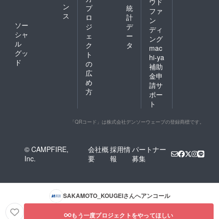
ウド
ン
プ
統
ファ
ス
ロ
計
ン
ソー
ジ
デ
ディ
シャ
ェ
ー
ング
ル
ク
タ
mac
グッ
ト
hi-ya
ド
の
補助
広
金申
め
請サ
方
ポー
ト
「QRコード」は株式会社デンソーウェーブの登録商標です。
© CAMPFIRE,
会社概
採用情
パートナー
Inc.
要
報
募集
SAKAMOTO_KOUGEI
さんへアンコール
もう一度プロジェクトをやってほしい