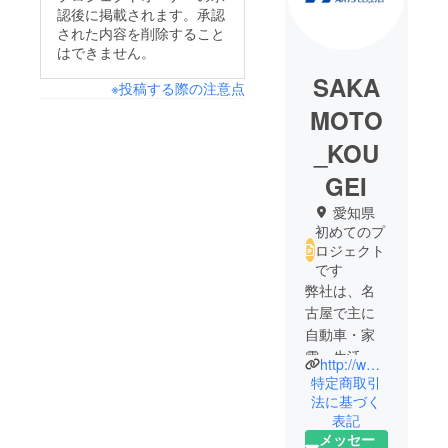
認後に掲載されます。承認
された内容を削除すること
はできません。
SAKA
※投稿する際の注意点
MOTO
_KOU
GEI
愛知県
初めてのプ
ロジェクト
です
弊社は、名
古屋で主に
自動車・家
電・生活用
http://www.sakamoto-k.com/
品などの製
特定商取引
品開発に携
法に基づく
表記
わっている
メッセー
プロダクト