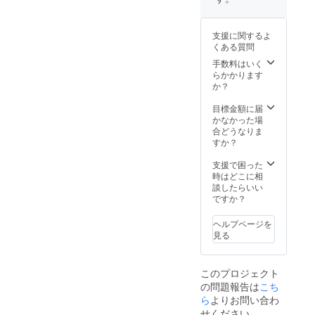
支援に関するよ
くある質問
手数料はいく
らかかります
か？
目標金額に届
かなかった場
合どうなりま
すか？
支援で困った
時はどこに相
談したらいい
ですか？
ヘルプページを
見る
このプロジェクト
の問題報告は
こち
ら
よりお問い合わ
せください