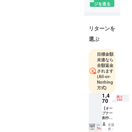
ジを送る
デザイン会
社です。普
段はメー
カー様から
リターンを
の委託でデ
ザイン開発
選ぶ
を行ってい
ますが、こ
目標金額
の程、今ま
未達なら
での製品開
全額返金
発業務の経
されます
(All-or-
験を活か
Nothing
し、自社商
方式)
品ブランド
1,4
『イキナ』
残り
70
380
円
を立ち上げ
【オー
ました。
プナー
今後オリジ
創作
ナル商品を
キット1
支援
セット
定期的に開
者：
×1】消