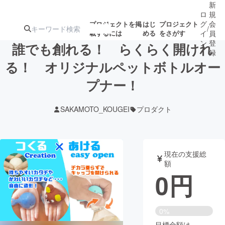
新
ロ
規
グ
会
プロジェクトを掲
はじ
プロジェクト
/
載するには
める
をさがす
イ
員
ン
登
誰でも創れる！ らくらく開けれ
録
る！ オリジナルペットボトルオー
プナー！
人気のプロ
注目のリ
注目の新着プロ
募集終了が近いプ
もうすぐ公開
ジェクト
ターン
ジェクト
ロジェクト
されます
SAKAMOTO_KOUGEI
プロダクト
アート・写真
音楽
現在の支援総
テクノロジー・ガジェット
ゲーム・サ
額
0
円
映像・映画
書籍・雑誌
0%
ビジネス・起業
チャレンジ
目標金額は