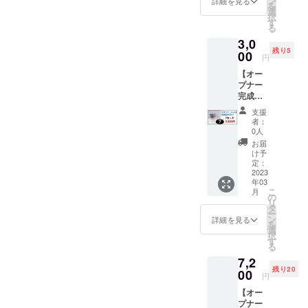
ン
詳細を見る
を
ｇ ・
選
択
樹脂ツ
す
る
メ ・
3,0
パッ
残り5
ケージ
00
円
(説明書)
【オー
プナー
完成品
×1】消
支援
費税・
者：
配送費
0人
込み
お届
内容物
け予
(１セッ
定：
ト分)
2023
年03
・弊
こ
月
社デザ
の
リ
イナー
タ
ー
により
ン
詳細を見る
を
デザイ
選
択
ンされ
す
る
た完成
7,2
品１個
残り20
00
円
【オー
プナー