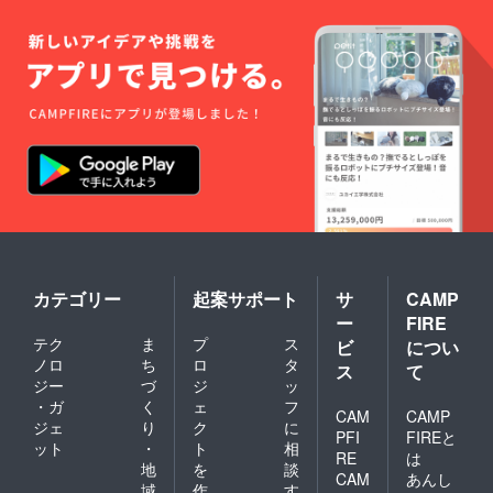
カテゴリー
起案サポート
サ
CAMP
ー
FIRE
テク
ま
プ
ス
ビ
につい
ノロ
ち
ロ
タ
ス
て
ジー
づ
ジ
ッ
・ガ
く
ェ
フ
CAM
CAMP
ジェ
り
ク
に
PFI
FIREと
ット
・
ト
相
RE
は
地
を
談
CAM
あんし
域
作
す