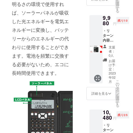
を
ターン
る場合
明るさの環境で使用すれ
選
品が発
般販売
択
はすべ
があり
す
生する
開始予
る
ば、ソーラーパネルが吸収
て税・
ます。
可能性
定で
9,9
送料込
皆様の
があり
す。
した光エネルギーを電気エ
残り10
みの金
80
支援に
ます。
円
額にな
より量
ご了承
ネルギーに変換し、バッテ
・リ
りま
産効率
頂いた
ターン
す。 ※
が向上
上でご
リーからのエネルギーの代
内容：
ご注文
した場
支援頂
DIYス
状況、
合、正
わりに使用することができ
けます
支援
マート
使用部
規販売
様お願
者：
関数電
材の供
ます。電池を頻繁に交換す
価格が
0人
い致し
卓x 3
給状
販売予
ます。
お届
る必要がないため、エコに
セット
況、製
定価格
け予
2023年
・一般
造工程
定：
より下
03月頃
長時間使用できます。
販売予
2023
上の都
がる可
からオ
年02
定価
合等に
能性も
ンライ
こ
月
格：
より出
の
ござい
ン
リ
16,440
荷時期
タ
ます。
ショッ
ー
円 ※リ
が遅れ
ン
類似商
詳細を見る
プなど
を
ターン
る場合
選
品が発
にて一
択
はすべ
があり
す
生する
般販売
る
て税・
ます。
可能性
開始予
10,
送料込
皆様の
があり
定で
残り25
みの金
480
支援に
ます。
す。
円
額にな
より量
ご了承
・リ
りま
産効率
頂いた
ターン
す。 ※
が向上
上でご