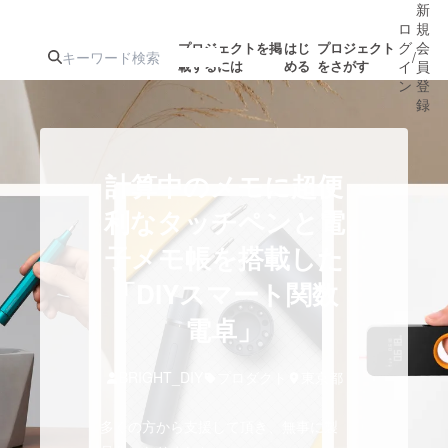
新
ロ
規
グ
会
プロジェクトを掲
はじ
プロジェクト
/
載するには
める
をさがす
イ
員
ン
登
録
人気のプロ
注目のリ
注目の新着プロ
募集終了が近いプ
もうすぐ公開
計算中のメモに超便
ジェクト
ターン
ジェクト
ロジェクト
されます
利なタッチペンと電
子メモ帳を搭載した
アート・写真
音楽
「DIYスマート関数
テクノロジー・ガジェット
電卓」
ゲーム・サ
映像・映画
書籍・雑誌
BRIGHT_DIY
プロダクト
東京都
多くの方から支援して頂き、無事に製
ビジネス・起業
チャレンジ