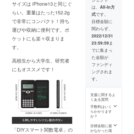
の金額
支援に
ます。
す。
サイズは iPhone13と同じぐ
になり
より量
ご了承
は、
All-In方
ます。
産効率
頂いた
らい。重量はたった152.2g
式
です。
※ご注文
が向上
上でご
状況、
した場
で非常にコンパクト！持ち
支援頂
目標金額に
使用部
合、正
けます
関わらず、
材の供
運びや収納に便利です。ポ
規販売
様お願
給状
価格が
い致し
2022/12/31
ケットにも楽々収まりま
況、製
販売予
ます。
23:59:59
ま
造工程
定価格
2023年
す。
上の都
より下
03月頃
でに集まっ
合等に
がる可
からオ
た金額が
より出
能性も
ンライ
高校生から大学生、研究者
荷時期
ござい
ン
ファンディ
が遅れ
ます。
ショッ
にもオススメです！
ングされま
る場合
類似商
プなど
があり
品が発
にて一
す。
ます。
生する
般販売
皆様の
可能性
開始予
支援に
があり
定で
支援に関するよ
より量
ます。
す。
くある質問
産効率
ご了承
が向上
頂いた
手数料はいく
した場
上でご
らかかります
合、正
支援頂
か？
規販売
けます
価格が
様お願
目標金額に届
「DIYスマート関数電卓」の
販売予
い致し
かなかった場