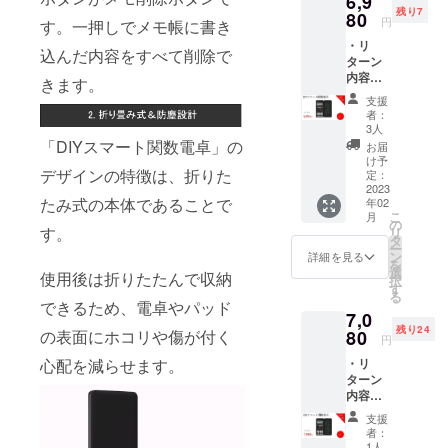
6,9
支援に
ます。
す。
残り7
の金額
80
より量
ご了承
円
す。一押しでメモ帳に書き
になり
産効率
頂いた
・リ
ます。
が向上
上でご
込んだ内容をすべて削除で
ターン
※ご注文
した場
支援頂
内容：
状況、
合、正
きます。
けます
DIYス
使用部
規販売
様お願
支援
マート
材の供
価格が
い致し
者：
関数電
給状
販売予
3人
ます。
卓x 2
況、製
「DIYスマート関数電卓」の
定価格
2023年
お届
セット
造工程
より下
け予
03月頃
・一般
デザインの特徴は、折りた
上の都
定：
がる可
からオ
販売予
2023
合等に
能性も
ンライ
たみ式の本体であることで
年02
定価
より出
ござい
ン
こ
月
格：
荷時期
の
ます。
ショッ
す。
リ
10,960
が遅れ
タ
類似商
プなど
ー
円 ※リ
る場合
ン
品が発
詳細を見る
にて一
を
ターン
があり
選
生する
般販売
使用後は折りたたんで収納
択
はすべ
ます。
す
可能性
開始予
る
て税・
皆様の
があり
できるため、電卓やパッド
定で
7,0
送料込
支援に
ます。
す。
残り24
みの金
80
の表面にホコリや傷が付く
より量
ご了承
円
額にな
産効率
頂いた
・リ
心配を減らせます。
りま
が向上
上でご
ターン
す。 ※
した場
支援頂
内容：
ご注文
合、正
けます
DIYス
状況、
規販売
様お願
支援
マート
使用部
価格が
い致し
者：
関数電
材の供
販売予
1人