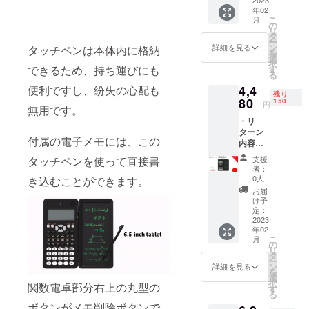
販売予
合等に
能性も
ンライ
年02
定価
より出
ござい
ン
こ
月
格：
荷時期
の
ます。
ショッ
リ
5,480円
が遅れ
タ
類似商
プなど
ー
※リター
る場合
ン
品が発
詳細を見る
タッチペンは本体内に格納
にて一
を
ンはす
があり
選
生する
般販売
択
べて
ます。
できるため、持ち運びにも
す
可能性
開始予
る
税・送
皆様の
があり
定で
4,4
便利ですし、紛失の心配も
料込み
支援に
ます。
す。
残り
の金額
80
より量
150
ご了承
円
無用です。
になり
産効率
頂いた
・リ
ます。
が向上
上でご
ターン
※ご注文
した場
支援頂
付属の電子メモには、この
内容：
状況、
合、正
けます
DIYス
使用部
規販売
様お願
支援
タッチペンを使って直接書
マート
材の供
価格が
い致し
者：
関数電
給状
販売予
0人
き込むことができます。
ます。
卓x 1
況、製
定価格
2023年
お届
セット
造工程
より下
け予
03月頃
・一般
上の都
定：
がる可
からオ
販売予
2023
合等に
能性も
ンライ
年02
定価
より出
ござい
ン
こ
月
格：
荷時期
の
ます。
ショッ
リ
5,480円
が遅れ
タ
類似商
プなど
ー
※リター
る場合
ン
品が発
詳細を見る
にて一
を
ンはす
があり
選
生する
般販売
択
関数電卓部分右上の丸型の
べて
ます。
す
可能性
開始予
る
税・送
皆様の
があり
定で
ボタンがメモ削除ボタンで
料込み