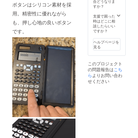
定価格
ます。
合どうなりま
ボタンはシリコン素材を採
より下
2023年
すか？
がる可
03月頃
用。精密性に優れながら
能性も
からオ
支援で困った
ござい
ンライ
時はどこに相
も、押し心地の良いボタン
ます。
ン
談したらいい
類似商
ショッ
です。
ですか？
品が発
プなど
生する
にて一
ヘルプページを
可能性
般販売
見る
があり
開始予
ます。
定で
ご了承
す。
このプロジェクト
頂いた
の問題報告は
こち
上でご
支援頂
ら
よりお問い合わ
けます
せください
様お願
い致し
ます。
2023年
03月頃
からオ
ンライ
ン
ショッ
プなど
にて一