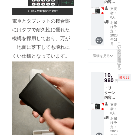
内容：
ご注文
した場
支援頂
DIYス
状況、
合、正
けます
支援
マート
使用部
規販売
様お願
者：
関数電
材の供
価格が
0人
い致し
電卓とタブレットの接合部
卓x 3
給状
販売予
ます。
お届
セット
況、製
定価格
け予
2023年
にはタフで耐久性に優れた
・一般
造工程
定：
より下
03月頃
販売予
2023
上の都
がる可
からオ
機構を採用しており、万が
年02
定価
合等に
能性も
ンライ
こ
月
格：
より出
の
ござい
一地面に落下しても壊れに
ン
リ
16,440
荷時期
タ
ます。
ショッ
ー
円 ※リ
くい仕様となっています。
が遅れ
ン
類似商
詳細を見る
プなど
を
ターン
る場合
選
品が発
にて一
択
はすべ
があり
す
生する
般販売
る
て税・
ます。
可能性
開始予
10,
送料込
皆様の
があり
定で
残り25
みの金
980
支援に
ます。
す。
円
額にな
より量
ご了承
・リ
りま
産効率
頂いた
ターン
す。 ※
が向上
上でご
内容：
ご注文
した場
支援頂
DIYス
状況、
合、正
けます
支援
マート
使用部
規販売
様お願
者：
関数電
材の供
価格が
0人
い致し
卓x 3
給状
販売予
ます。
お届
セット
況、製
定価格
け予
2023年
・一般
造工程
定：
より下
03月頃
販売予
2023
上の都
がる可
からオ
年02