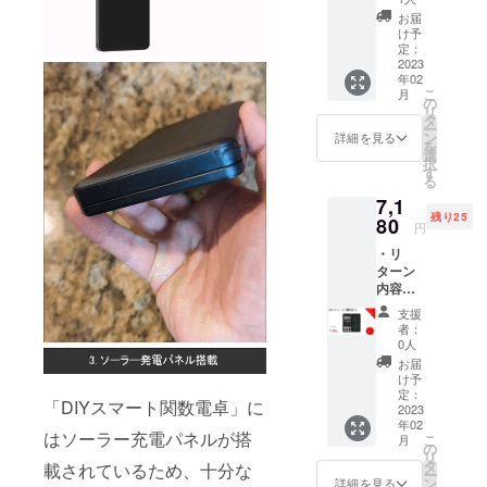
ます。
卓x 2
給状
定価格
2023年
お届
セット
況、製
より下
け予
03月頃
・一般
造工程
定：
がる可
からオ
販売予
2023
上の都
能性も
ンライ
年02
定価
合等に
ござい
ン
こ
月
格：
より出
の
ます。
ショッ
リ
10,960
荷時期
タ
類似商
プなど
ー
円 ※リ
が遅れ
ン
品が発
詳細を見る
にて一
を
ターン
る場合
選
生する
般販売
択
はすべ
があり
す
可能性
開始予
る
て税・
ます。
があり
定で
7,1
送料込
皆様の
ます。
す。
残り25
みの金
80
支援に
ご了承
円
額にな
より量
頂いた
・リ
りま
産効率
上でご
ターン
す。 ※
が向上
支援頂
内容：
ご注文
した場
けます
DIYス
状況、
合、正
様お願
支援
マート
使用部
規販売
い致し
者：
関数電
材の供
価格が
0人
ます。
卓x 2
給状
販売予
2023年
お届
セット
況、製
定価格
け予
03月頃
・一般
造工程
定：
より下
からオ
「DIYスマート関数電卓」に
販売予
2023
上の都
がる可
ンライ
年02
定価
合等に
能性も
ン
はソーラー充電パネルが搭
こ
月
格：
より出
の
ござい
ショッ
リ
10,960
荷時期
タ
ます。
載されているため、十分な
プなど
ー
円 ※リ
が遅れ
ン
類似商
詳細を見る
にて一