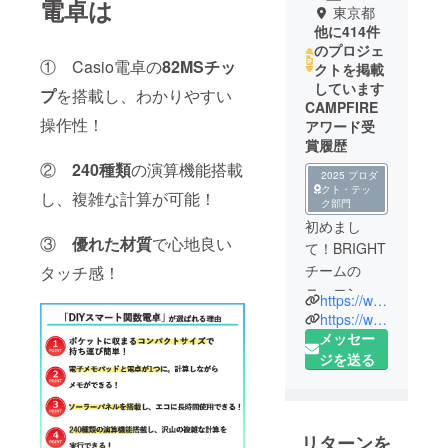
電卓は
東京都
他に414件
のプロジェ
① Casio電卓の
82MSチッ
クトを掲載
しています
プ
を搭載し、わかりやすい
CAMPFIRE
操作性！
アワード受
賞履歴
②
240種類
の演算機能搭載
2025 プロダ
クト・テッ
し、複雑な計算が可能！
ク部門
初めまし
③
優れた材質
で心地良い
て！BRIGHT
チームの
タッチ感！
ニュエンで
https://www.brightdiy.jp/
す。
https://www.instagram.com/brightdiyjp/
中国の総合
メッセー
家電メー
ジを送る
カー向けに
人気製品を
多数製造し
リターンを
た実績のあ