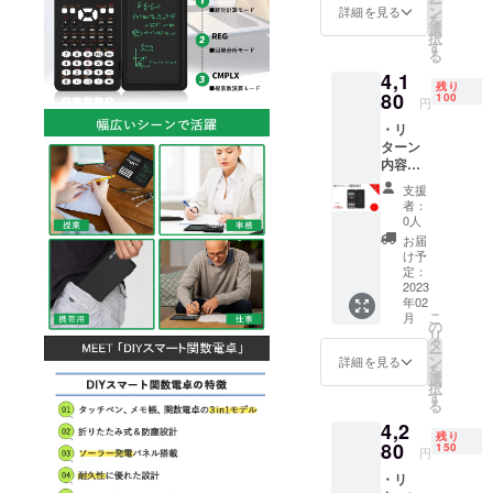
ー
※リター
ン
詳細を見る
を
ンはす
選
択
べて
す
る
税・送
4,1
料込み
残り
の金額
80
100
円
になり
・リ
ます。
ターン
※ご注文
内容：
状況、
DIYス
使用部
支援
マート
材の供
者：
関数電
給状
0人
卓x 1
況、製
お届
セット
造工程
け予
・一般
上の都
定：
販売予
2023
合等に
年02
定価
より出
こ
月
格：
荷時期
の
リ
5,480円
が遅れ
タ
ー
※リター
る場合
ン
詳細を見る
を
ンはす
があり
選
択
べて
ます。
す
る
税・送
皆様の
4,2
料込み
支援に
残り
の金額
80
より量
150
円
になり
産効率
・リ
ます。
が向上