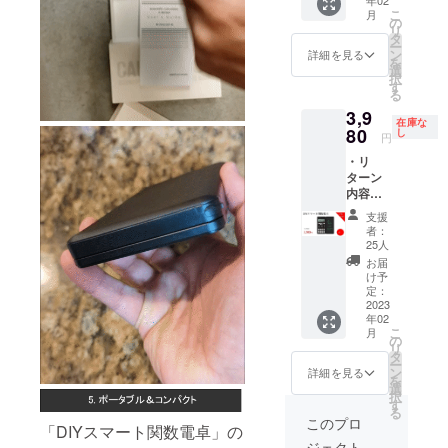
定価
合等に
能性も
ンライ
こ
月
格：
より出
の
ござい
ン
リ
16,440
荷時期
タ
ます。
ショッ
ー
円 ※リ
が遅れ
ン
類似商
詳細を見る
プなど
を
ターン
る場合
選
品が発
にて一
択
はすべ
があり
す
生する
般販売
る
て税・
ます。
可能性
開始予
3,9
送料込
皆様の
があり
定で
在庫な
みの金
80
支援に
し
ます。
す。
円
額にな
より量
ご了承
・リ
りま
産効率
頂いた
ターン
す。 ※
が向上
上でご
内容：
ご注文
した場
支援頂
DIYス
状況、
合、正
けます
支援
マート
使用部
規販売
様お願
者：
関数電
材の供
価格が
25人
い致し
卓x 1
給状
販売予
ます。
お届
セット
況、製
定価格
け予
2023年
・一般
造工程
定：
より下
03月頃
販売予
2023
上の都
がる可
からオ
年02
定価
合等に
能性も
ンライ
こ
月
格：
より出
の
ござい
ン
リ
5,480円
荷時期
タ
ます。
ショッ
ー
※リター
が遅れ
ン
類似商
詳細を見る
プなど
を
ンはす
る場合
選
品が発
にて一
択
べて
があり
す
生する
般販売
る
税・送
ます。
可能性
このプロ
開始予
「DIYスマート関数電卓」の
料込み
皆様の
があり
定で
ジェクト