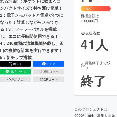
れる理由1：ポケットに収まるコ
ンパクトサイズで持ち運び簡単！
176%
2：電子メモパッドと電卓が1つに
目標金額は
100,000円
なった！計算しながらメモでき
る！3：ソーラーパネルを搭載
支援者数
し、エコに長時間使用できる！
41
人
4：240種類の演算機能搭載し、沢
山の複雑な計算を実行できます！
5：新チップ搭載
募集終了まで残
ポスト
シェア
り
LINEで送る
URLコピー
終了
埋め込み
QRコード
このプロジェクトは、
2022/11/04
に募集を開始