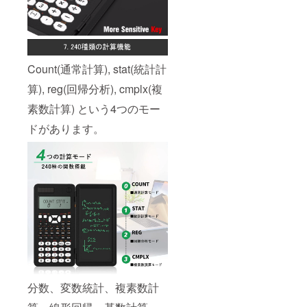
般販売
開始予
定で
す。
Count(通常計算), stat(統計計
算), reg(回帰分析), cmplx(複
素数計算) という4つのモー
ドがあります。
分数、変数統計、複素数計