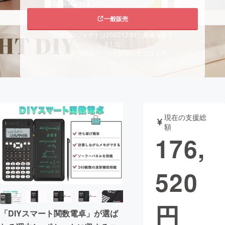
品化になりました。
まちづくり・地域活性化
一般販売
このプロジェクトは2022/12/31に募集を終了
しました。
CAMPFIRE for Social Good
CAMPFIRE Creation
こちらから関連ページを閲覧いただけます。
CAMPFIREふるさと納税
machi-ya
コミュニティ
現在の支援総
額
176,
520
円
「DIYスマート関数電卓」が選ば