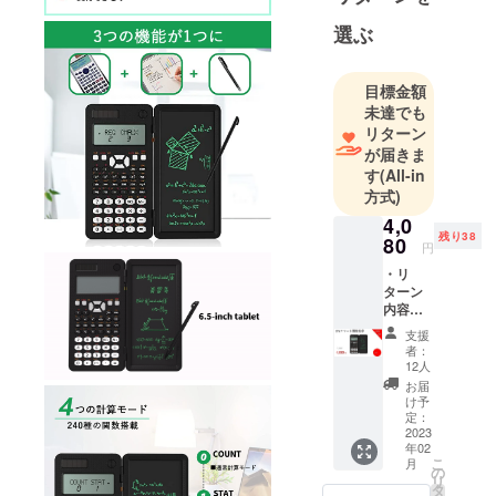
る製品を、
選ぶ
日本の皆様
にも是非体
目標金額
験していた
未達でも
だきたくプ
リターン
ロジェクト
が届きま
を立ち上げ
す
(All-in
ました。
方式)
最新のテク
4,0
残り38
ノロジー
80
円
で、皆さん
・リ
の生活をよ
ターン
内容：
り豊かに、
DIYス
支援
快適にする
マート
者：
関数電
ことが弊社
12人
卓x 1
お届
の理念で
セット
け予
す。
・一般
定：
販売予
2023
どうぞよろ
年02
定価
しくお願い
こ
月
格：
の
リ
致します！
5,480円
タ