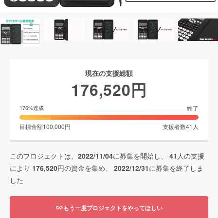
現在の支援総額
176,520
円
終了
176
%達成
目標金額
100,000
円
支援者数
41
人
このプロジェクトは、
2022/11/04
に募集を開始し、
41
人の支援
により
176,520
円の資金を集め、
2022/12/31
に募集を終了しま
した
もう一度プロジェクトをやってほしい