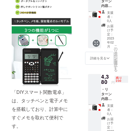
ターン
※ご注文
した場
内容：
状況、
合、正
DIYス
使用部
規販売
支援
マート
材の供
価格が
者：
関数電
給状
販売予
0人
卓x 1
況、製
定価格
お届
セット
造工程
より下
け予
・一般
上の都
定：
がる可
販売予
2023
合等に
能性も
年02
定価
より出
ござい
こ
月
格：
荷時期
の
ます。
リ
5,480円
が遅れ
タ
類似商
ー
※リター
る場合
ン
品が発
詳細を見る
を
ンはす
があり
選
生する
択
べて
ます。
す
可能性
る
税・送
皆様の
があり
4,3
料込み
支援に
ます。
残り
の金額
80
より量
200
ご了承
円
になり
産効率
頂いた
・リ
ます。
が向上
上でご
「DIYスマート関数電卓」
ターン
※ご注文
した場
支援頂
内容：
状況、
合、正
は、タッチペンと電子メモ
けます
DIYス
使用部
規販売
様お願
支援
マート
を搭載しており、計算中に
材の供
価格が
い致し
者：
関数電
給状
販売予
0人
ます。
すぐメモを取れて便利で
卓x 1
況、製
定価格
2023年
お届
セット
造工程
より下
け予
03月頃
す。
・一般
上の都
定：
がる可
からオ
2023