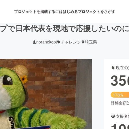
プロジェクトを掲載するには
はじめる
プロジェクトをさがす
プで日本代表を現地で応援したいの
noranekopj
チャレンジ
埼玉県
注目のリターン
注目の新着プロジェクト
募集終了が近いプロジェクト
も
現在の
音楽
舞台・パフォーマンス
35
ゲーム・サービス開発
フード・飲食店
178%
書籍・雑誌出版
アニメ・漫画
目標金額は2
支援者
チャレンジ
ビューティー・ヘルスケ
10