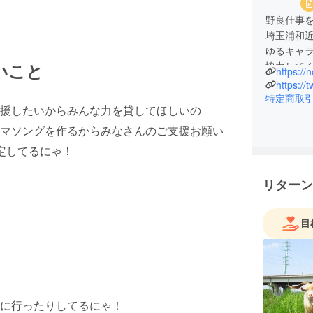
野良仕事
埼玉浦和
ゆるキャラ
いこと
協力してく
https://
https://
特定商取
援したいからみんな力を貸してほしいの
マソングを作るからみなさんのご支援お願い
定してるにゃ！
リターン
目
に行ったりしてるにゃ！