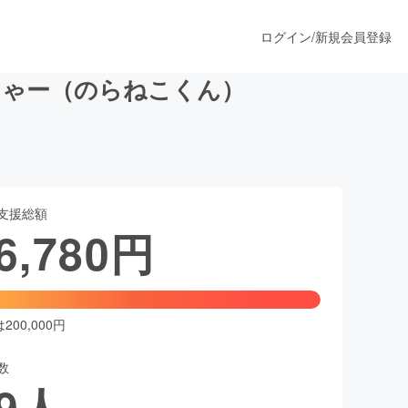
ログイン
/
新規会員登録
にゃー（のらねこくん）
うすぐ公開されます
支援総額
プロダクト
6,780
円
ファッション
スポーツ
00,000円
数
ア
ソーシャルグッド
9
人