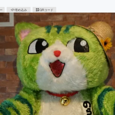
ピー
埋め込み
QRコード