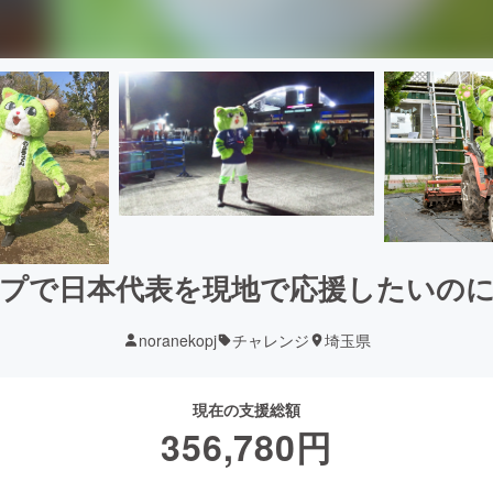
プで日本代表を現地で応援したいの
noranekopj
チャレンジ
埼玉県
現在の支援総額
356,780
円