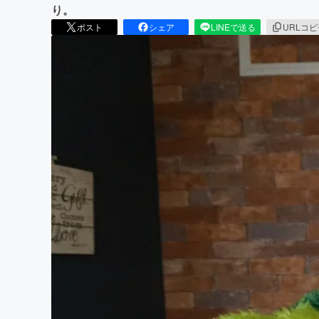
り。
ポスト
シェア
LINEで送る
URLコ