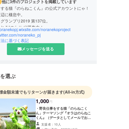
他に3件のプロジェクトを掲載しています
をする猫『のらねこくん』の公式アカウントにゃ！
近辺に棲息中。
グランプリ2019 第137位。
れる”のらサポ”募集中！
noranekopj.wixsite.com/noranekoproject
twitter.com/noraneko_pj
引法に基づく表記
メッセージを送る
を選ぶ
標金額未達でもリターンが届きます
(All-in方式)
1,000
円
・野良仕事をする猫「のらねこく
ん」テーマソング『オラはのらねこ
くん』（データとしてメールでお送
りさせて頂く予定です） ・ワールド
支援者：10人
カップへ向けての進行状況発信 ・希