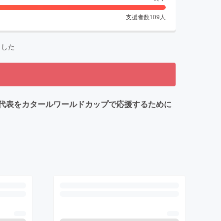
支援者数
109
人
ました
代表をカタールワールドカップで応援するために