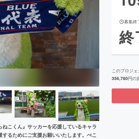
募集終
CAMPFIRE for Social Good
CAMPFIRE Creation
終
CAMPFIREふるさと納税
machi-ya
コミュニティ
このプロジェ
356,780
円の
らねこくん』サッカーを応援しているキャラ
援するためにご支援お願いいたします。ぺこ