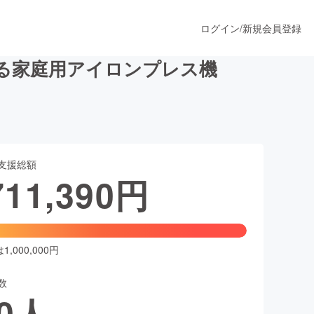
ログイン
/
新規会員登録
る家庭用アイロンプレス機
うすぐ公開されます
支援総額
プロダクト
711,390
円
ファッション
スポーツ
,000,000円
数
ア
ソーシャルグッド
0
人