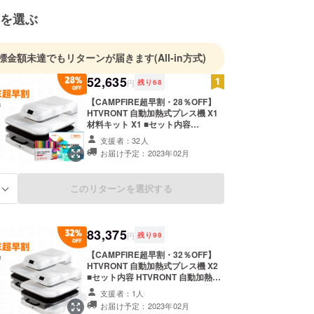
を選ぶ
標金額未達でもリターンが届きます
(All-in方式)
52,635
円
残り
68
【CAMPFIRE超早割・28％OFF】
HTVRONT 自動加熱式プレス機 X1
材料キット X1 ■セット内容
HTVRONT 自動加熱式プレス機※X1
支援者：32人
加熱プレスマットX1 製品取扱説明
お届け予定：2023年02月
書 X1 HTV熱転写ビニールセット(12
パック – 30cm×152cm) X1 昇華紙
(120 枚 – 21.59 x 27.94cm) X1
このリターンを選択する
る
ウィーディングツールセット X1 ※電
源ケーブルは本体に付属しています
■一般販売予定価格73,075.65円(税
込、送料無料) ※送料無料（国内配送
83,375
のみ） ※ご注文状況、供給状況、最
円
残り
99
終調整の都合等により出荷時期が前
【CAMPFIRE超早割・32％OFF】
後する場合があります。 ※開発中の
HTVRONT 自動加熱式プレス機 X2
製品につきましては、デザイン・仕
■セット内容 HTVRONT 自動加熱式
様が一部変更になる可能性もござい
プレス機※X2 加熱プレスマットX2
ます。その場合は、活動レポートに
支援者：1人
製品取扱説明書 X2 ※電源ケーブルは
てご報告させて頂きますので、そち
お届け予定：2023年02月
本体に付属しています ■一般販売予