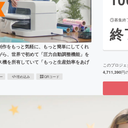
募集終
CAMPFIRE for Social Good
CAMPFIRE Creation
終
CAMPFIREふるさと納税
machi-ya
コミュニティ
ズ制作をもっと気軽に、もっと簡単にしてくれ
がら、世界で初めて「圧力自動調整機能」を
ス機を所有していて「もっと生産効率をあげ
このプロジェ
4,711,390
円
ピー
埋め込み
QRコード