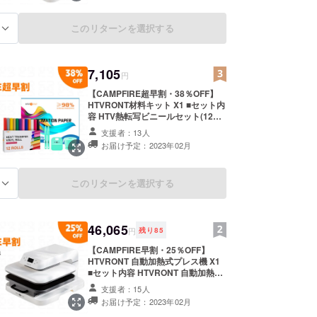
らをご確認ください。
定価格123,250円(税込、送料無料) ※
送料無料（国内配送のみ） ※ご注文
このリターンを選択する
る
状況、供給状況、最終調整の都合等
により出荷時期が前後する場合があ
ります。 ※開発中の製品につきまし
ては、デザイン・仕様が一部変更に
7,105
円
なる可能性もございます。その場合
は、活動レポートにてご報告させて
【CAMPFIRE超早割・38％OFF】
頂きますので、そちらをご確認くだ
HTVRONT材料キット X1 ■セット内
さい。
容 HTV熱転写ビニールセット(12
パック – 30cm×152cm) X1 昇華紙
支援者：13人
(120 枚 – 21.59 x 27.94cm) X1
お届け予定：2023年02月
ウィーディングツールセット X1 ■一
般販売予定価格11,450.7円(税込、送
料無料) ※送料無料（国内配送のみ）
このリターンを選択する
る
※ご注文状況、供給状況、最終調整
の都合等により出荷時期が前後する
場合があります。 ※開発中の製品に
つきましては、デザイン・仕様が一
46,065
部変更になる可能性もございます。
円
残り
85
その場合は、活動レポートにてご報
【CAMPFIRE早割・25％OFF】
告させて頂きますので、そちらをご
HTVRONT 自動加熱式プレス機 X1
確認ください。
■セット内容 HTVRONT 自動加熱式
プレス機※X1 加熱プレスマットX1
支援者：15人
製品取扱説明書 X1 ※電源ケーブルは
お届け予定：2023年02月
本体に付属しています ■一般販売予