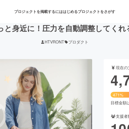
プロジェクトを掲載するには
はじめる
プロジェクトをさがす
っと身近に！圧力を自動調整してくれ
HTVRONT
プロダクト
注目のリターン
注目の新着プロジェクト
募集終了が近いプロジェクト
も
現在の
音楽
舞台・パフォーマンス
4,
ゲーム・サービス開発
フード・飲食店
471%
書籍・雑誌出版
アニメ・漫画
目標金額は1
支援者
チャレンジ
ビューティー・ヘルスケ
10