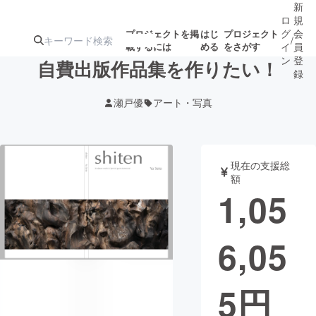
新
ロ
規
グ
会
プロジェクトを掲
はじ
プロジェクト
/
載するには
める
をさがす
イ
員
ン
登
自費出版作品集を作りたい！
録
瀬戸優
アート・写真
人気のプロ
注目のリ
注目の新着プロ
募集終了が近いプ
もうすぐ公開
ジェクト
ターン
ジェクト
ロジェクト
されます
現在の支援総
額
アート・写真
音楽
1,05
テクノロジー・ガジェット
ゲーム・サ
6,05
映像・映画
書籍・雑誌
5
円
ビジネス・起業
チャレンジ