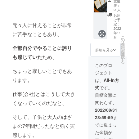
支援
チーフ
者：
は選べ
20人
ません)
お届
額縁サ
け予
イズ
元々人に甘えることが非常
定：
165×21
2022
年11
に苦手なこともあり、
6mm、
こ
月
原画サ
の
リ
イズ
タ
ー
全部自分でやることに誇り
a4、
ン
詳細を見る
を
マット
選
も感じていた
ため、
択
窓サイ
す
る
ズ
このプロ
180×18
ちょっと寂しいことでもあ
ジェクト
0mm ・
作品集
ります。
は、
All-In方
(No.1~2
式
です。
0、ナン
仕事(会社)とはこうして大き
バリン
目標金額に
グは先
くなっていくのだなと、
関わらず、
着順で
す)
2022/08/31
そして、子供と大人のはざ
23:59:59
ま
でに集まっ
まの7年間だったなと強く実
た金額が
感します。