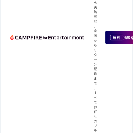
ら
実
施
可
能
。
企
画
掲載
無料
か
ら
リ
タ
ー
ン
配
送
ま
で
、
す
べ
て
お
任
せ
の
プ
ラ