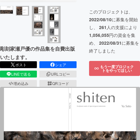
このプロジェクトは、
2022/08/10
に募集を開始
し、
261
人の支援により
1,056,055
円の資金を集
め、
2022/08/31
に募集を
彫刻家瀬戸優の作品集を自費出版
終了しました
いたします。
ポスト
シェア
もう一度プロジェク
トをやってほしい
LINEで送る
URLコピー
埋め込み
QRコード