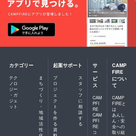
カテゴリー
起案サポート
サ
CAMP
ー
FIRE
テク
ま
プ
ス
ビ
につい
ノロ
ち
ロ
タ
ス
て
ジー
づ
ジ
ッ
・ガ
く
ェ
フ
CAM
CAMP
ジェ
り
ク
に
PFI
FIREと
ット
・
ト
相
RE
は
地
を
談
CAM
あんし
域
作
す
PFI
ん・安
活
る
る
RE
全への
性
資
コ
取り組
化
料