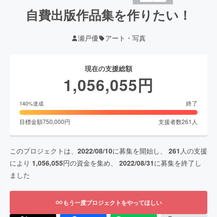
自費出版作品集を作りたい！
瀬戸優
アート・写真
現在の支援総額
1,056,055
円
終了
140
%達成
目標金額
750,000
円
支援者数
261
人
このプロジェクトは、
2022/08/10
に募集を開始し、
261
人の支援
により
1,056,055
円の資金を集め、
2022/08/31
に募集を終了し
ました
もう一度プロジェクトをやってほしい