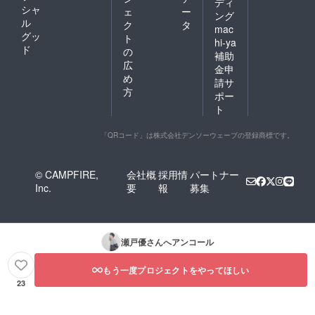
ディ
シャ
ェ
ー
ング
ル
ク
タ
mac
グッ
ト
hi-ya
ド
の
補助
広
金申
め
請サ
方
ポー
ト
「QRコード」は株式会社デンソーウェーブの登録商標です。
© CAMPFIRE,
会社概
採用情
パートナー
Inc.
要
報
募集
瀬戸優
さんへアンコール
もう一度プロジェクトをやってほしい
23