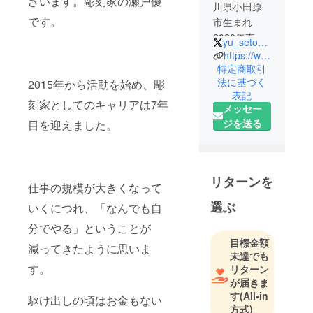
ざいます。彫刻家の瀬戸優
川県小田原
です。
市生まれ
2020年東京
yu_seto1222
藝術大学大
https://www.yuseto.com/
学院 彫刻
特定商取引
法に基づく
2015年から活動を始め、彫
専攻 修了
表記
刻家としてのキャリアは7年
メッセー
テラコッタ
ジを送る
目を迎えました。
による彫刻
作品を制
作・発表・
販売してお
リターンを
仕事の規模が大きくなって
ります。
選ぶ
いくにつれ、「なんでも自
分でやる」ということが
目標金額
減ってきたように思いま
未達でも
す。
リターン
が届きま
す
(All-in
駆け出しの頃はお金もない
方式)