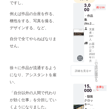
ですし、
3,0
残り39
00
円
例えば作品の台座を作る、
・作品
集
梱包をする、写真を撮る、
(No.21~
デザインする、など、
300、ナ
支援
ンバリ
者：
ングは
241
自分で全てやらねばなりま
先着順
人
です)
お届
せん。
け予
定：
2022
年11
こ
月
の
リ
タ
徐々に作品が流通するよう
ー
ン
詳細を見る
を
になり、アシスタントを雇
選
択
す
る
い、
15,
在庫な
000
し
円
「自分以外の人間で代わり
・額装
が効く仕事」を分担してい
クロッ
キー原
くようになりました。
画(モ