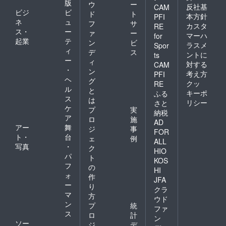
版
ウ
ー
反社基
CAM
ビジ
ビ
ド
ト
本方針
PFI
ネ
ュ
フ
サ
カスタ
RE
ス・
ー
ァ
ー
マーハ
for
起業
テ
ン
ビ
ラスメ
Spor
ィ
デ
ス
ントに
ts
ー
ィ
対する
CAM
・
ン
考え方
PFI
ヘ
グ
クッ
RE
ル
と
キーポ
ふる
ス
は
リシー
さと
ケ
プ
実
納税
ア
ロ
施
AD
アー
舞
ジ
事
FOR
ト・
台
ェ
例
ALL
写真
・
ク
HIO
パ
ト
KOS
フ
の
HI
ォ
作
JFA
ー
り
クラ
マ
方
ウド
ン
プ
統
ファ
ス
ロ
計
ン
ソー
ジ
デ