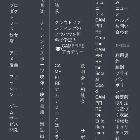
ミュ
み
プロ
音
請
ニ
ニュー
ダク
楽
求
ティ
ス
ト
CAM
ヘルプ
クラウドファ
フー
チ
PFI
お問い
ンディングの
ド・
ャ
RE
合わせ
ノウハウを無
飲食
レ
Crea
料で学ぼう
店
ン
tion
各種規定
CAMPFIRE
ジ
CAM
アカデミー
アニ
ス
利用規
PFI
メ・
ポ
約
RE
漫画
ー
CA
説
細則
for
ツ
MP
明
プライ
Soci
ファ
映
FI
会
バシー
al
ッ
像
RE
・
ポリ
Goo
ショ
・
ア
相
シー
d
ン
映
カ
談
特定商
CAM
画
デ
会
取引法
PFI
ゲー
書
ミ
に基づ
RE
ム・
籍
ー
く表記
for
サー
・
と
情報セ
Ente
ビス
雑
は
キュリ
rtain
開発
誌
ク
サ
ティ方
men
出
ラ
ポ
針
t