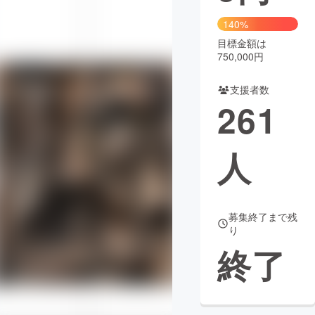
140%
まちづくり・地域活性化
目標金額は
750,000円
CAMPFIRE for Social Good
CAMPFIRE Creation
支援者数
CAMPFIREふるさと納税
machi-ya
コミュニティ
261
人
募集終了まで残
り
終了