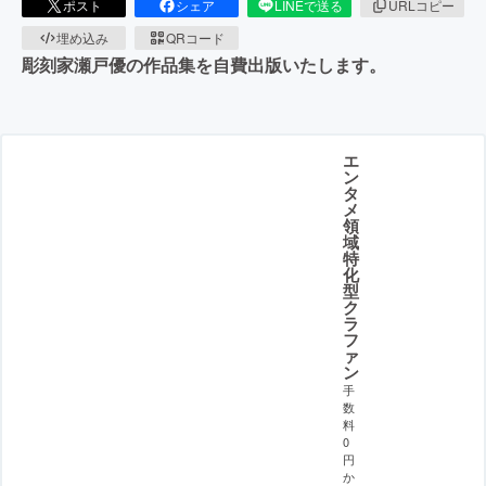
ポスト
シェア
LINEで送る
URLコピー
埋め込み
QRコード
彫刻家瀬戸優の作品集を自費出版いたします。
エ
ン
タ
メ
領
域
特
化
型
ク
ラ
フ
ァ
ン
手
数
料
0
円
か