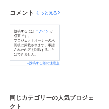
で目標金額を上回る、
230,000円以上のご支
コメント
もっと見る
援総額をいただいてお
ります。ご支援くださ
いました皆様、見守っ
投稿するには
ログイン
が
て下さった皆様、本当
必要です。
にありがとうございま
プロジェクトオーナーの承
認後に掲載されます。承認
す。【★豪華なプレゼ
された内容を削除すること
ント企画★】たくさん
はできません。
のご支援の感謝の気持
※投稿する際の注意点
ちといたしまして、ご
支援いただきました皆
様全員に「モアッサナ
イト 約0.1ct ルース
（写真参照）」をリ
ターンに加えて追加で
同じカテゴリーの人気プロジェ
1個プレゼントさせて
クト
いただきます！！※