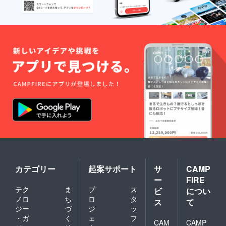
カテゴリー
起案サポート
サ
CAMP
ー
FIRE
テク
ま
プ
ス
ビ
につい
ノロ
ち
ロ
タ
ス
て
ジー
づ
ジ
ッ
・ガ
く
ェ
フ
CAM
CAMP