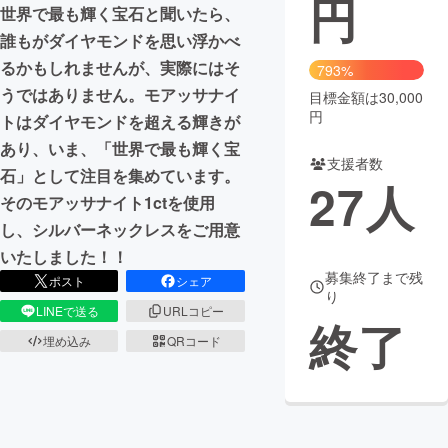
円
世界で最も輝く宝石と聞いたら、
まちづくり・地域活性化
誰もがダイヤモンドを思い浮かべ
るかもしれませんが、実際にはそ
793%
うではありません。モアッサナイ
目標金額は30,000
CAMPFIRE for Social Good
CAMPFIRE Creation
円
トはダイヤモンドを超える輝きが
CAMPFIREふるさと納税
machi-ya
コミュニティ
あり、いま、「世界で最も輝く宝
支援者数
石」として注目を集めています。
27
人
そのモアッサナイト1ctを使用
し、シルバーネックレスをご用意
いたしました！！
募集終了まで残
ポスト
シェア
り
LINEで送る
URLコピー
終了
埋め込み
QRコード