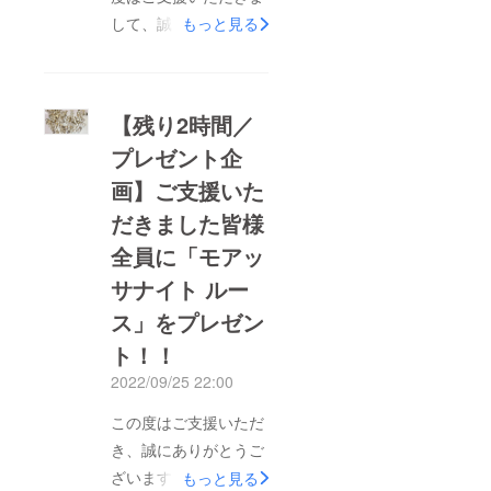
して、誠にありがとう
もっと見る
ございます。現在リ
ターン発送準備中でご
ざいまして、今週中に
【残り2時間／
は発送できる見込みで
プレゼント企
ございます。発送完了
画】ご支援いた
いたしましたら、また
報告させていただきま
だきました皆様
す。リターン到着まで
全員に「モアッ
今しばらくお待ちくだ
サナイト ルー
さいませ。
ス」をプレゼン
ト！！
2022/09/25 22:00
この度はご支援いただ
き、誠にありがとうご
ざいます。おかげさま
もっと見る