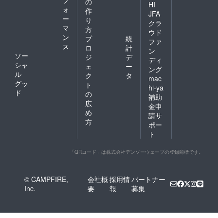
フ
の
HI
ォ
作
JFA
ー
り
クラ
マ
方
ウド
ン
プ
統
ファ
ス
ロ
計
ン
ソー
ジ
デ
ディ
シャ
ェ
ー
ング
ル
ク
タ
mac
グッ
ト
hi-ya
ド
の
補助
広
金申
め
請サ
方
ポー
ト
「QRコード」は株式会社デンソーウェーブの登録商標です。
© CAMPFIRE,
会社概
採用情
パートナー
Inc.
要
報
募集