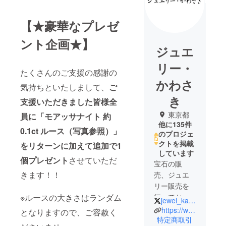
【★豪華なプレゼ
ント企画★】
ジュエ
リー・
たくさんのご支援の感謝の
かわさ
気持ちといたしまして、
ご
き
支援いただきました皆様全
東京都
員に「モアッサナイト 約
他に135件
0.1ct ルース（写真参照）」
のプロジェ
クトを掲載
をリターンに加えて追加で1
しています
個プレゼント
させていただ
宝石の販
きます！！
売、ジュエ
リー販売を
※ルースの大きさはランダム
行っており
jewel_kawasaki
ます「ジュ
https://www.jewelrykawasaki.com/
となりますので、ご容赦く
エリー・か
特定商取引