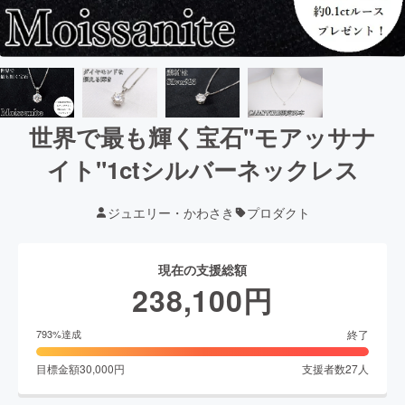
世界で最も輝く宝石"モアッサナ
イト"1ctシルバーネックレス
ジュエリー・かわさき
プロダクト
現在の支援総額
238,100
円
終了
793
%達成
目標金額
30,000
円
支援者数
27
人