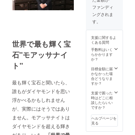
6.5mm
■ネック
ファンディ
レス内
ングされま
周：
45cm ※
す。
オリジ
ナル
ボック
支援に関するよ
ス代・
世界で最も輝く宝
くある質問
送料
代・税
手数料はいく
石"モアッサナイ
込みの
らかかります
価格と
か？
ト"
なりま
す。 ※
目標金額に届
掲載写
かなかった場
真はサ
合どうなりま
最も輝く宝石と聞いたら、
ンプル
すか？
写真に
誰もがダイヤモンドを思い
なりま
支援で困った
すの
時はどこに相
浮かべるかもしれません
で、実
談したらいい
物と若
ですか？
が、実際にはそうではあり
干の違
いはご
ません。モアッサナイトは
ヘルプページを
ざいま
見る
ダイヤモンドを超える輝き
す。
があり、いま、
「世界で最