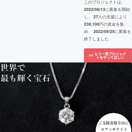
このプロジェクトは、
2022/08/13
に募集を開始
し、
27
人の支援により
238,100
円の資金を集
め、
2022/09/25
に募集を
終了しました
もう一度プロジェク
トをやってほしい