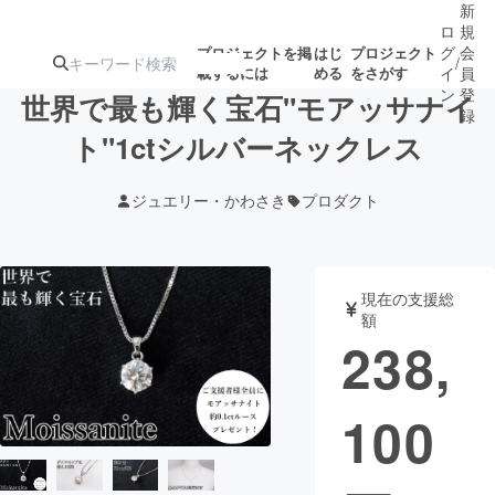
新
ロ
規
グ
会
プロジェクトを掲
はじ
プロジェクト
/
載するには
める
をさがす
イ
員
ン
登
世界で最も輝く宝石"モアッサナイ
録
ト"1ctシルバーネックレス
人気のプロ
注目のリ
注目の新着プロ
募集終了が近いプ
もうすぐ公開
ジュエリー・かわさき
プロダクト
ジェクト
ターン
ジェクト
ロジェクト
されます
アート・写真
音楽
現在の支援総
額
238,
テクノロジー・ガジェット
ゲーム・サ
100
映像・映画
書籍・雑誌
ビジネス・起業
チャレンジ