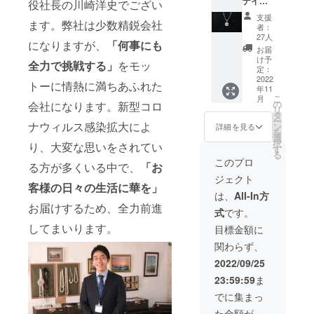
ナイト
役社長の川崎洋史でござい
1ct シル
支援
バー
ます。弊社は少数精鋭会社
者：
ネック
27人
になりますが、
「何事にも
レス
お届
【限定
け予
全力で挑戦する」
をモッ
50個】
定：
■CAMP
2022
トーに情熱に満ちあふれた
年11
FIRE特
こ
月
別価
の
会社になります。新型コロ
リ
格：
タ
ー
8,800円
ナウィルス感染拡大によ
ン
詳細を見る
を
■素材：
選
択
り、大変な思いをされてい
合成モ
す
る
アッサ
このプロ
る方が多くいる中で、
「お
ナイ
ジェクト
ト、
客様の日々の生活に華を」
Silver9
は、
All-In方
25
お届けするため、全力前進
式
です。
■Main
Stone
してまいります。
目標金額に
モアッ
関わらず、
サナイ
トの大
2022/09/25
きさ：
23:59:59
ま
縦約
6.5mm
でに集まっ
×横約
た金額が