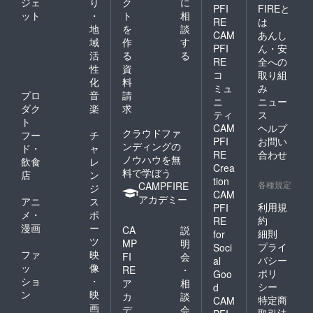
ジェ
り
ク
に
PFI
FIREと
ット
・
ト
相
RE
は
地
を
談
CAM
あんし
域
作
す
PFI
ん・安
活
る
る
RE
全への
性
資
コ
取り組
化
料
ミュ
み
プロ
音
請
ニ
ニュー
ダク
楽
求
ティ
ス
ト
CAM
ヘルプ
クラウドファ
フー
チ
PFI
お問い
ンディングの
ド・
ャ
RE
合わせ
ノウハウを無
飲食
レ
Crea
料で学ぼう
店
ン
tion
各種規定
CAMPFIRE
ジ
CAM
アカデミー
アニ
ス
利用規
PFI
メ・
ポ
約
RE
漫画
ー
CA
説
細則
for
ツ
MP
明
プライ
Soci
ファ
映
FI
会
バシー
al
ッ
像
RE
・
ポリ
Goo
ショ
・
ア
相
シー
d
ン
映
カ
談
特定商
CAM
画
デ
会