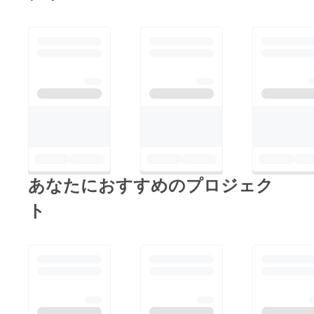
ルースの大きさはラン
ダムとなりますので、
ご容赦くださいませ。
これからご支援いただ
く方も対象となります
ので、残り2時間、是
非ともよろしくお願い
いたします。
あなたにおすすめのプロジェク
ト