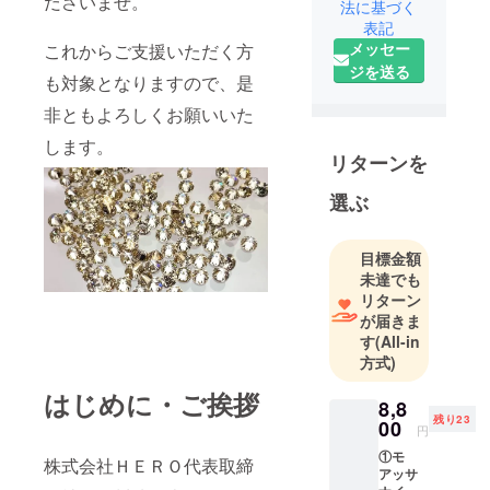
ださいませ。
法に基づく
わさき」代
表記
表の川崎と
メッセー
これからご支援いただく方
申します。
ジを送る
も対象となりますので、是
現地の市場
で直接買い
非ともよろしくお願いいた
付けするな
します。
ど、世界中
リターンを
から数多く
選ぶ
の宝石収集
を行ってお
ります。
目標金額
未達でも
リターン
が届きま
す
(All-in
方式)
はじめに・ご挨拶
8,8
残り23
00
円
①モ
株式会社ＨＥＲＯ代表取締
アッサ