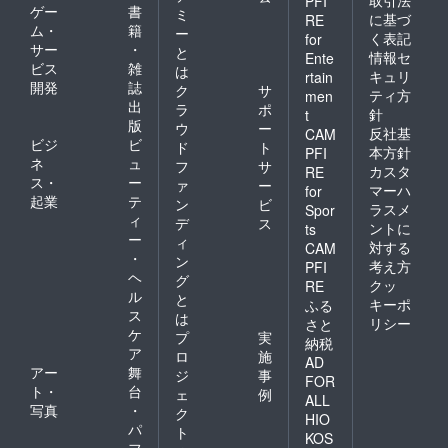
取引法
PFI
ゲー
書
ミ
に基づ
RE
ム・
籍
ー
く表記
for
サー
・
と
情報セ
Ente
ビス
雑
は
キュリ
rtain
開発
誌
ク
サ
ティ方
men
出
ラ
ポ
針
t
版
ウ
ー
反社基
CAM
ビジ
ビ
ド
ト
本方針
PFI
ネ
ュ
フ
サ
カスタ
RE
ス・
ー
ァ
ー
マーハ
for
起業
テ
ン
ビ
ラスメ
Spor
ィ
デ
ス
ントに
ts
ー
ィ
対する
CAM
・
ン
考え方
PFI
ヘ
グ
クッ
RE
ル
と
キーポ
ふる
ス
は
リシー
さと
ケ
プ
実
納税
ア
ロ
施
AD
アー
舞
ジ
事
FOR
ト・
台
ェ
例
ALL
写真
・
ク
HIO
パ
ト
KOS