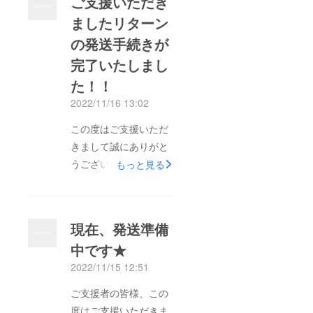
ご支援いただき
ましたリターン
の発送手続きが
完了いたしまし
た！！
2022/11/16 13:02
この度はご支援いただ
きまして誠にありがと
うございます。ご支援
もっと見る
されたリターンの発送
手続きが完了いたしま
したので、ご報告させ
現在、発送準備
ていただきます。リ
中です★
ターンがお手元に届く
2022/11/15 12:51
まで、今しばらくお待
ちくださいませ。
ご支援者の皆様、この
度はご支援いただきま