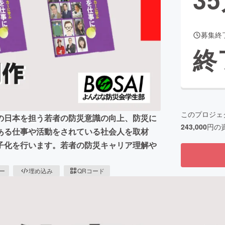
募集終
CAMPFIRE for Social Good
CAMPFIRE Creation
終
CAMPFIREふるさと納税
machi-ya
コミュニティ
このプロジェ
の日本を担う若者の防災意識の向上、防災に
243,000
円の
ある仕事や活動をされている社会人を取材
子化を行います。若者の防災キャリア理解や
ピー
埋め込み
QRコード