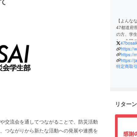
て
【よんな
47都道府
の方、学
し、全国
47bosai
す。
https://
全国各地
https://
https://
会を通し
特定商取
的として
や連携を目
学院生）
【活動内
活動は以下
リターン
①防災知
②防災関
や交流会を通してつながることで、防災活動
③交流会
最近では
、つながりから新たな活動への発展や連携を
対話を通