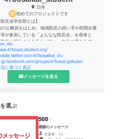
日本
初めてのプロジェクトです
な防災会学生部とは】
県の公務員をはじめ、地域防災の担い手や民間企業
生等が参加している「よんなな防災会」を母体と
の防災に関心のある学生が集い、交流を図る会で
kai_stu
www.47bosai-student.org/
の学生が防災・減災をキーワードにイベントや交流
mobile.twitter.com/47bosaikai_stu
ja-jp.facebook.com/groups/47bosai.gakusei
てつながることで、防災活動の輪を広げることを目
引法に基づく表記
います。さらに、つながりから新たな活動への発展
指しています。 現在、約60名の学生（中学生～大
メッセージを送る
が参加しています。
容】
の3つです。
を選ぶ
識の習得・共有
連の意見共有会
500
円
感謝のメッセージ
、月に1回のペースで、ゲスト社会人や学生同士の
支援者：1人
して、 今後の自身の防災との関わり方を考える「防