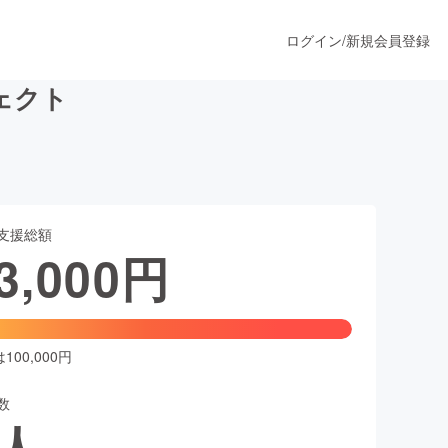
ログイン
/
新規会員登録
ェクト
うすぐ公開されます
支援総額
プロダクト
3,000
円
ファッション
スポーツ
00,000円
数
ア
ソーシャルグッド
人