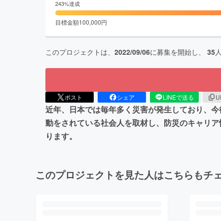
243
%達成
目標金額
100,000
円
このプロジェクトは、
2022/09/06
に募集を開始し、
35
ポスト
シェア
LINEで送る
U
近年、日本では毎年多く災害が発生しており、今
動をされている社会人を取材し、防災のキャリア
ります。
このプロジェクトを見た人はこちらもチ