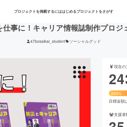
プロジェクトを掲載するには
はじめる
プロジェクトをさがす
を仕事に！キャリア情報誌制作プロジ
47bosaikai_student
ソーシャルグッド
注目のリターン
注目の新着プロジェクト
募集終了が近いプロジェクト
も
現在の
音楽
舞台・パフォーマンス
24
ゲーム・サービス開発
フード・飲食店
243%
書籍・雑誌出版
アニメ・漫画
目標金額は1
支援者
チャレンジ
ビューティー・ヘルスケ
35