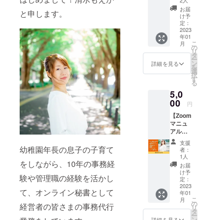
ご連絡
2人
です。
リリー
した制
いたし
お届
と申します。
ス予定
作方法
ます。
け予
の「秘
をオン
定：
書ライ
2023
ライン
年01
ン」プ
にて受
こ
月
ラット
講して
の
リ
フォー
いただ
タ
ー
ムを1時
けま
ン
詳細を見る
を
間ご利
す。 10
選
択
用いた
人程度
す
る
だけま
のグ
5,0
す。 オ
ループ
ンライ
00
で90分
円
ン秘書
の講座
【Zoom
サービ
です。
マニュ
スに興
※日程は
アル】
味があ
メール
「オン
る経営
にて調
支援
ライン
者の方
幼稚園年長の息子の子育て
整日を
者：
会議
に、お
ご連絡
1人
ツール
をしながら、10年の事務経
すすめ
いたし
お届
の定
のプラ
ます。
け予
験や管理職の経験を活かし
番!Zoo
ンで
定：
mの基
2023
す。
て、オンライン秘書として
年01
本を紹
※2023
こ
月
介」
年1月か
の
経営者の皆さまの事務代行
リ
Web会
ら1年間
タ
ー
議ツー
有効で
ン
詳細を見る