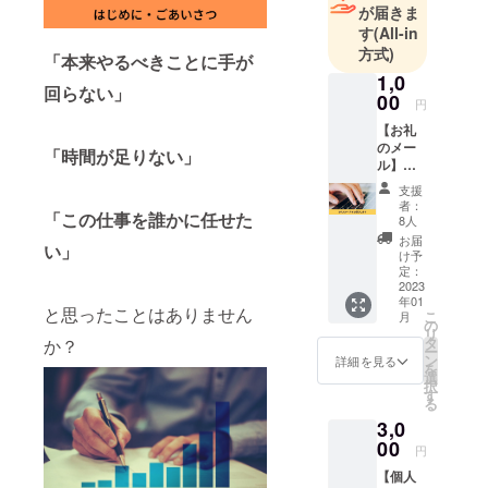
が届きま
す
(All-in
これじゃい
方式)
「本来やるべきことに手が
かん！！
1,0
私は私の人
回らない」
00
円
生を生き
【お礼
る！
のメー
「時間が足りない」
子供にはい
ル】
つまでも笑
「秘書
支援
ライ
顔を与えた
者：
「この仕事を誰かに任せた
ン」プ
8人
い！
ラット
お届
い」
フォー
け予
ムをた
定：
『子供を笑
だただ
2023
顔にするた
年01
応援し
と思ったことはありません
こ
月
たい人
めには ま
の
リ
向けの
タ
か？
ずは大人か
ー
リター
ン
詳細を見る
を
ら笑顔にし
ンで
選
択
す。 清
す
たい！』
る
水もえ
3,0
かから
そんな想い
熱いお
00
円
礼の
でスタート
【個人
メール