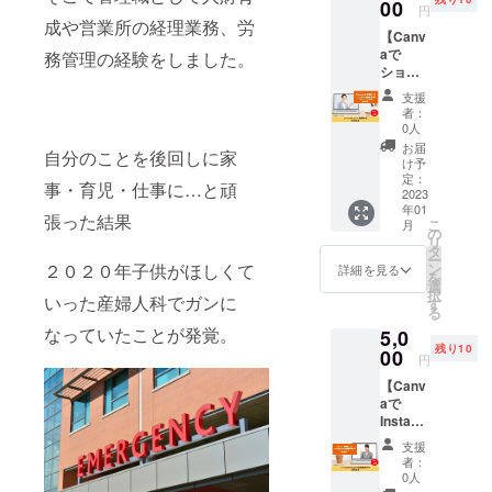
ツール
00
●内容●
2:
過させ
円
す。 ※
「Notio
1:Word
成や営業所の経理業務、労
フォー
る 9)
マニュ
【Canv
n」 の
Press
ム 1)
素材の
アルの
aで
マニュ
務管理の経験をしました。
に関す
アン
配置順
ファイ
ショー
アルを
る基礎
ケート
を変え
ル形式
ト動画
お届け
知識
フォー
る。
支援
はPDF
制作
しま
0)Word
ム作成
者：
10)ダウ
です。
個別講
す。
Press
0人
2)集
ンロー
座】
1:Notio
とは
計 3:オ
お届
ドと印
自分のことを後回しに家
ショー
nとは
1)ドメ
け予
ンライ
刷
ト動画
2:Notio
定：
イン名
ン会議
グラフ
事・育児・仕事に…と頑
の制作
2023
nの基本
とは
ツール
を挿入
年01
講座を
操作
2)サー
「Googl
張った結果
する 3:
こ
月
受けら
1)基本
の
バーと
e
プレゼ
リ
れる権
画面の
タ
は 2:更
Meet」
ンテー
ー
利で
見方
ン
２０２０年子供がほしくて
新作業
詳細を見る
1)会
ション
を
す。 無
2)ペー
選
をする
議に参
に使え
択
料で使
いった産婦人科でガンに
ジの作
す
理由
加する
る基本
る
えるグ
成 3)
1)セ
方法
操作8選
なっていたことが発覚。
5,0
ラ
ページ
キュリ
2)会議
1)ス
残り10
フィッ
00
の共有
ティを
を設定
円
ライド
クデザ
4)
万全に
する方
の色を
【Canv
イン
ページ
する
法 3)
変える
aで
ツール
の階層
2)小ま
基本機
2)ス
Instagr
の
設定
めに更
能 4:セ
ライド
am投稿
「Canv
3:Notio
新する
キュリ
支援
の下に
画像制
a」を使
nの活用
事でバ
者：
ティ
タイト
作 個
用した
1)議
0人
グを修
Google
ル名を
別講