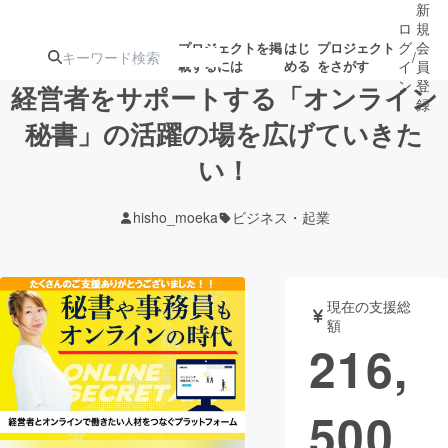
新
ロ
規
グ
会
プロジェクトを掲
はじ
プロジェクト
/
載するには
める
をさがす
イ
員
ン
登
経営者をサポートする「オンライン
録
秘書」の活躍の場を広げていきた
い！
人気のプロ
注目のリ
注目の新着プロ
募集終了が近いプ
もうすぐ公開
ジェクト
ターン
ジェクト
ロジェクト
されます
hisho_moeka
ビジネス・起業
アート・写真
音楽
現在の支援総
テクノロジー・ガジェット
ゲーム・サ
額
216,
映像・映画
書籍・雑誌
500
ビジネス・起業
チャレンジ