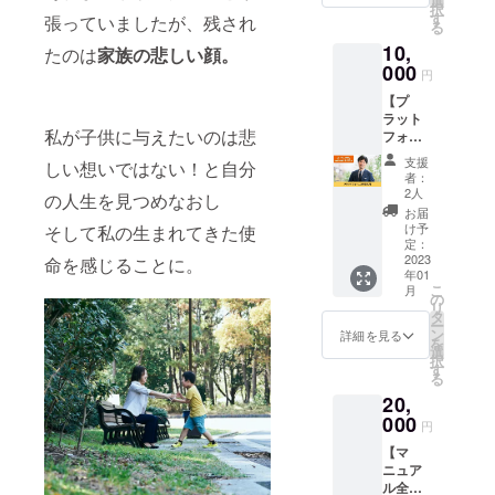
選
※2023
ル形式
てのプ
択
ページ
いただ
ことが
す
年1月か
張っていましたが、残され
はPDF
ラグイ
る
全体に
けま
できま
ら1年間
です。
ンを停
アニ
10,
す。
たのは
家族の悲しい顔。
す。 ※
有効で
止にす
メー
2000円
000
詳細は
す。
円
る
ション
お得な
メール
3)Word
素
【プ
お値段
にて調
Press
材の一
ラット
になっ
整させ
を更新
私が子供に与えたいのは悲
部にア
フォー
てお
ていた
4)プ
ニメー
ム3時間
り、2つ
だきま
支援
ラグイ
しい想いではない！と自分
ション
利用】
以上で
す。
者：
ンを有
テ
11月に
迷われ
※2023
2人
の人生を見つめなおし
効化に
キスト
リリー
た方に
年1月か
お届
する
にアニ
ス予定
おすす
ら1年間
け予
そして私の生まれてきた使
5)動作
メー
の「秘
めで
定：
有効で
確認を
ション
書ライ
2023
命を感じることに。
す！ こ
す。
する 5:
7)プ
年01
ン」プ
ちらの
更新に
こ
月
レゼン
ラット
中から2
の
不具合
リ
の仕方
フォー
種類を
タ
が発生
ー
(出力方
ムを３
お選び
ン
詳細を見る
した場
を
法)
時間ご
いただ
選
合〈理
択
スタン
利用い
けま
す
由&解決
る
ダード
ただけ
す。 ・
策〉
自
20,
ます。
Zoomマ
1)プラ
動再生
「オン
000
ニュア
円
グイン
録
ライン
ル ・
が干渉
画して
【マ
秘書」
Canva
してい
動画に
ニュア
サービ
マニュ
る 2)
する
ル全部
スの導
アル ・