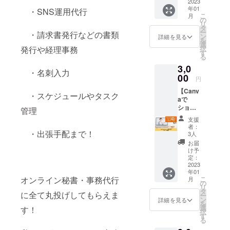
ため
2023
のお名
主婦がより
年01
の、
・SNS運用代行
前をPR
こ
月
知って
できま
の
輝く場所
リ
おいて
す。 ※
タ
を、そして
ー
・請求書発行などの書類
ほしい
掲載す
ン
詳細を見る
を
一人社長が
パソコ
るお名
選
発行や経理事務
択
ン用
前を備
す
夢を叶える
る
語」の
考欄に
場所をプロ
3,0
マニュ
ご記入
・名刺入力
アルを
00
デュースし
くださ
円
お届け
い。 ※
ます。
【Canv
しま
ニック
・スケジュールやタスク
aで
す。 ●
ネーム
ショー
内容●
管理
でのご
ト動画
「パソ
参加も
支援
制作
コン初
できま
者：
グルー
・出張手配まで！
心者の
す。 ※
3人
プ講
ため
掲載期
お届
座】
の、
間は
け予
ショー
知って
定：
2023年
ト動画
2023
おいて
1月から
年01
の制作
ほしい
1年間で
オンライン秘書・事務代行
こ
月
講座を
パソコ
の
す。
リ
受けら
ン用
タ
に全て丸投げしてもらえま
ー
れる権
語」 1:
ン
詳細を見る
を
利で
パソコ
選
す！
択
す。 無
ンを選
す
る
料で使
ぶとき