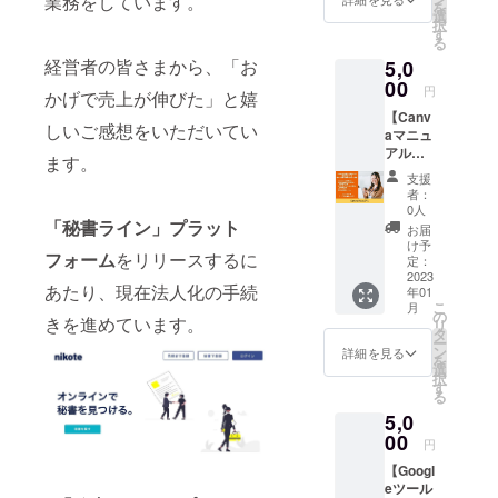
業務をしています。
を
ル
す。 ※
選
択
「Zoom
詳細は
す
る
」の基
メール
経営者の皆さまから、「お
5,0
本を紹
にて調
介する
00
整させ
円
かげで売上が伸びた」と嬉
マニュ
ていた
【Canv
アルを
だきま
しいご感想をいただいてい
aマニュ
お届け
す。
アル】
しま
ます。
「Canv
す。 ●
支援
aを活用
内容●
者：
するあ
1:Zoom
0人
なたに!
「秘書ライン」プラット
とは?無
お届
〈完全
料版と
け予
フォーム
をリリースするに
マス
有料版
定：
ター〉
2023
の違い
あたり、現在法人化の手続
年01
使い方
を知ろ
こ
月
と基本
う 2:
の
きを進めています。
リ
操作を
〈準
タ
ー
詳しく
備〉
ン
詳細を見る
を
解説」
Zoomを
選
択
無料で
利用す
す
る
使える
るため
5,0
グラ
にする
フィッ
00
こと
円
クデザ
1)アプ
【Googl
イン
リのダ
eツール
ツール
ウン