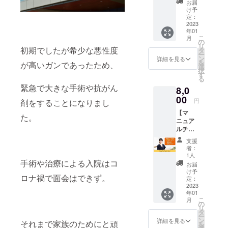
ショー
事録
正 3)
お届
を使用
付ける
座】
ト動画
2)タス
け予
新しい
すると
3)グ
Instagr
制作を
定：
ク管理
機能が
きの注
ラフを
am投稿
2023
オンラ
4:Notio
追加さ
意 1)
作成す
年01
画像制
インに
nの基本
れる
閲覧履
る
こ
月
作の講
て受講
の
を確認
3.Word
歴 2)
グラフ
リ
座を受
初期でしたが希少な悪性度
してい
タ
1)
Press
マルチ
を挿入
ー
けられ
ただけ
ン
ページ
詳細を見る
の更新
ログイ
する
を
が高いガンであったため、
る権利
ます。
選
の作成
の種類
ン ※
グ
択
です。
個別で
す
2)入
1)マ
メール
ラフを
る
Canva
の講座
力方法
イナー
にてお
編集す
緊急で大きな手術や抗がん
8,0
を使用
なの
5:Notio
バー
届けい
る
した制
00
で、90
nででき
ジョン
円
剤をすることになりまし
たしま
4)Googl
作方法
分間
ること
アップ
す。 ※
eスプ
【マ
をオン
じっく
1)ド
た。
2)メ
マニュ
レッド
ニュア
ライン
りと制
キュメ
ジャー
アルの
シート
ルチョ
にて受
作方法
ント作
バー
ファイ
を連帯
イス
講して
を学ぶ
成 2)
ジョン
支援
ル形式
する。
セッ
いただ
ことが
データ
者：
アップ
はPDF
5)目
ト】 5
けま
できま
1人
ベース
4:Word
です。
次機能
種類の
手術や治療による入院はコ
す。 個
す。 ※
※メール
お届
Press
を付け
マニュ
別での
詳細は
け予
にてお
を更新
る 6)
ロナ禍で面会はできず。
アルの
講座な
定：
メール
届けい
する手
アニ
中から
2023
ので、
にて調
たしま
順 1)
メー
年01
お好き
90分間
整させ
す。 ※
バック
こ
ション
月
なマ
じっく
の
ていた
マニュ
アップ
リ
を使用
ニュア
りと制
タ
だきま
アルの
を取る
ー
する
ルを2つ
作方法
ン
す。
詳細を見る
ファイ
それまで家族のためにと頑
2)全
を
お選び
を学ぶ