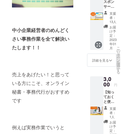
したオンラ
スポン
をお送
サー】
りさせ
インビジネ
11月に
ていた
支援
スサポー
リリー
だきま
者：
ト。
ス予定
す。 な
13人
の「秘
お、支
お届
中小企業経営者のめんどく
書ライ
援時に
け予
今は１児の
ン」プ
上乗せ
定：
さい事務作業を全て解決い
ラット
2023
母として夢
支援が
年01
フォー
可能で
たします！！
を叶えてい
こ
月
ムの個
す。 応
の
リ
く姿を子供
人スポ
援の気
タ
ー
ンサー
持ちの
ン
にみせるべ
詳細を見る
を
になれ
上乗
選
く、楽しく
択
る権利
せ、大
す
る
仕事をして
です。
売上をあげたい！と思って
歓迎で
3,0
プラッ
す！
います。
いる方にこそ、オンライン
ト
00
円
大人になっ
フォー
秘書・事務代行がおすすめ
【知っ
ムに支
てからだっ
ておく
援者と
て遅くはな
です
と便利
してお
い！笑顔を
なパソ
名前を
支援
コン情
掲載さ
振りまきな
者：
報】
せてい
1人
がら奮闘
「パソ
ただき
お届
コン初
中。
ます。
例えば実務作業でいうと
け予
心者の
あなた
定：