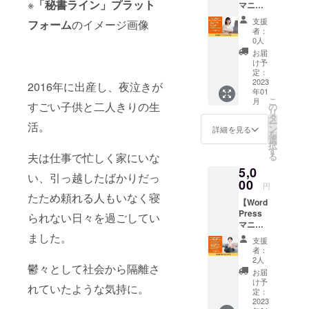
※
「秘書ライン」プラット
マニュ
「Canv
ロード
アル】
a」 の
2)ア
支援
フォーム
のイメージ画像
「オン
マニュ
カウン
者：
ライン
アルを
トの作
0人
秘書と
お届け
成 3:会
お届
して
しま
議を主
け予
知って
す。 ●
定：
催する
おきた
2023
内容●
方法 4:
2016年に出産し、夜泣きが
年01
い!便利
1:Canv
会議に
こ
月
な
すごい子供と二人きりの生
aへの登
の
参加す
リ
Google
録方法
タ
る方法
ー
活。
系ツー
2:名刺&
ン
5:基本
詳細を見る
を
ルを紹
画像作
選
機能
択
介」
成に使
す
1)画面
る
夫は仕事で忙しく家にいな
Google
える基
共有
5,0
は検索
本操作
2)
い、引っ越したばかりだっ
エンジ
00
10選
チャッ
円
ンとし
1)サイ
ト 3)
たため頼れる人もいなく寝
【Word
てだけ
ズを設
録音・
Press
ではな
定する
られない日々を過ごしてい
録画 6:
マニュ
く、い
2)テ
便利機
アル】
ました。
ろいろ
ンプ
能 1)
支援
「これ
なツー
レート
ブレイ
者：
だけは
ルを展
または
2人
クアウ
鬱々として社会から隔離さ
知って
開して
素材を
トルー
お届
おきた
いま
挿入す
け予
ムの設
れていたような気持に。
い!安
す。便
定：
る 3)
定 2)
全・簡
2023
利な
文字を
ホワイ