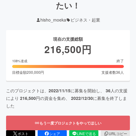
たい！
hisho_moeka
ビジネス・起業
現在の支援総額
216,500
円
終了
108
%達成
目標金額
200,000
円
支援者数
36
人
このプロジェクトは、
2022/11/15
に募集を開始し、
36
人の支援
により
216,500
円の資金を集め、
2022/12/30
に募集を終了しま
した
もう一度プロジェクトをやってほしい
ポスト
シェア
LINEで送る
URLコピー