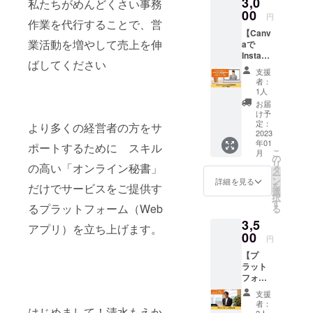
3,0
えるグ
私たちがめんどくさい事務
に知っ
ラ
00
ておく
円
作業を代行することで、営
フィッ
とよい
【Canv
クデザ
用語
業活動を増やして売上を伸
aで
イン
1)OS
Instagr
ツール
2)CPU
ばしてください
am投稿
の
3)メ
支援
画像制
Canva
モリ
者：
作 グ
を使用
4)スト
1人
ループ
した制
レージ
お届
講座】
作方法
2:ファ
け予
Instagr
をオン
定：
イル関
より多くの経営者の方をサ
am投稿
2023
ライン
連用語
年01
画像制
ポートするために スキル
にて受
1)拡
こ
月
作の講
講して
の
張子
リ
の高い「オンライン秘書」
座を受
いただ
タ
2)圧縮
ー
けられ
けま
ン
3)解
詳細を見る
を
だけでサービスをご提供す
る権利
す。 10
選
凍 ※
択
です。
人程度
す
メール
るプラットフォーム（Web
る
無料で
のグ
にてお
3,5
使える
ループ
届けい
アプリ）を立ち上げます。
グラ
00
で90分
たしま
円
フィッ
の講座
す。 ※
【プ
クデザ
です。
マニュ
ラット
イン
※日程は
アルの
フォー
ツール
メール
ファイ
ム1時間
の
にて調
ル形式
支援
利用】
Canva
整日を
はPDF
者：
はじめまして！清水もえか
11月に
を使用