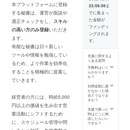
2か月目
フォー
合にお
本プラットフォームに登録
23:59:59
ま
以降も
ムを6か
いても
別途再
月間(1
返金は
する秘書は、運営が面談や
でに集まっ
申し込
か月あ
いたし
た金額が
みで1年
たり10
適正チェックをし、
スキル
かねま
間限り
時間）
す。 ※
ファンディ
の高い方のみ登録
いただき
30,000
ご利用
掲載期
ングされま
円でご
いただ
間は
ます。
利用で
けま
2023年
す。
きま
す。 通
1月から
有能な秘書は日々新しい
す。
常価格
1年間で
※2023
平均の
す。
ツールや情報を勉強してい
支援に関するよ
年2月か
210,000
くある質問
ら1年間
円より
るため、より作業を効率化
有効で
クラウ
手数料はいく
することを積極的に提案し
す。 ※
ドファ
らかかります
詳細は
ンディ
か？
ていきます。
メール
ング限
にて調
定で
目標金額に届
整させ
45,000
かなかった場
ていた
円お得
合どうなりま
経営者の方には、時給5,000
だきま
なお値
すか？
す。
段で
円以上の価値を生み出す営
す。
支援で困った
業活動にシフトするため
※2023
時はどこに相
年1月か
談したらいい
に、スケジュール管理や問
ら1年間
ですか？
有効で