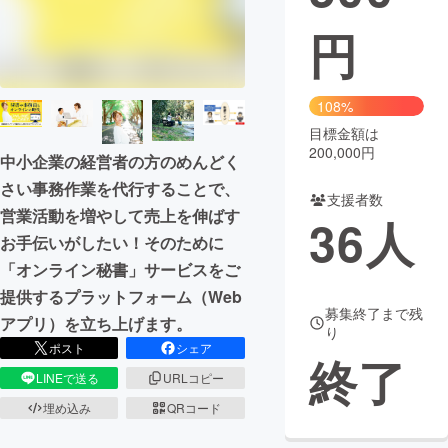
円
まちづくり・地域活性化
CAMPFIRE for Social Good
CAMPFIRE Creation
108%
CAMPFIREふるさと納税
machi-ya
コミュニティ
目標金額は
200,000円
中小企業の経営者の方のめんどく
さい事務作業を代行することで、
支援者数
営業活動を増やして売上を伸ばす
36
人
お手伝いがしたい！そのために
「オンライン秘書」サービスをご
提供するプラットフォーム（Web
募集終了まで残
アプリ）を立ち上げます。
り
ポスト
シェア
終了
LINEで送る
URLコピー
埋め込み
QRコード