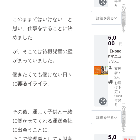
年01
単!Wor
Google
入れる
トボー
こ
月
dPress
系の
の
4)
ド(iPad
リ
を更新
ツール
タ
持って
とのミ
ー
する方
につい
ン
いる写
詳細を見る
このままではいけない！と
ラーリ
を
法と使
てマ
選
真を使
ング機
択
い
ニュア
思い、仕事をすることに決
す
う 5)
能) 3)
る
方。」
ルをお
複数選
アプリ
5,0
めました！
Web関
届けし
択とグ
4)ス
連技術
00
ます。
ループ
ポット
円
がない
●内容●
化 6)
ライト
が、そこでは待機児童の壁
【Notio
人でも
1:事前
ショー
7:セ
nマニュ
サイト
に使っ
トカッ
キュリ
がまっていました。
アル】
作成や
てみて
トキー
ティ面
「Notio
ブログ
ほしい
を利用
での注
支援
n初心者
の作成
Google
する
者：
意 1)
働きたくても働けない日々
の方へ!
ができ
系ツー
2人
7)画像
待機室
話題の
るCMS
ル3つ
に
募るイライラ
。
を編集
お届
2)パ
Notion
の一つ
け予
する
スワー
を使っ
である
定：
1)Googl
画像の
ド 3)
てみよ
2023
WordPr
eドキュ
明るさ&
アプリ
年01
う!」 多
ess。更
メント
色彩を
は最新
こ
月
くの
新方法
の
調整す
版に
リ
その後、運よく子供と一緒
ワーク
や使い
タ
2)Googl
る 画
アップ
ー
フロー
方のマ
ン
eスプ
詳細を見る
像の切
デート
を
に働かせてくれる運送会社
を一元
ニュア
選
レッド
り抜き
※メール
択
管理で
ルをお
す
シート
をする
にてお
に出会うことに。
る
きるク
届けし
3)ス
8)素
届けい
5,0
ラウド
ます。
ライド
材を透
そこで管理職として人財育
たしま
残り10