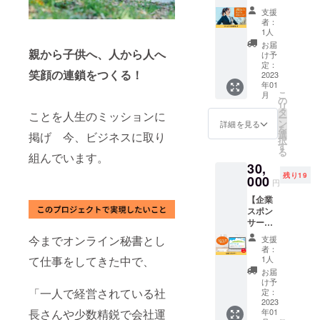
ブラウ
プ
セッ
入を検
Notion
支援
ザの
レゼン
ト】 オ
討され
マニュ
者：
キャッ
ター
ンライ
ている
アル ・
1人
シュが
ビュー
ン秘書
経営者
Google
お届
残って
親から子供へ、人から人へ
(メモ機
志望の
の方
ツール
け予
いる
能
方だけ
に、お
定：
マニュ
3)バー
笑顔の連鎖をつくる！
&Canv
でな
2023
すすめ
アル ・
ジョン
年01
aライブ
く、オ
のプラ
WordPr
こ
アップ
月
機能)
フィス
ンで
の
essマ
リ
に伴う
や趣味
す。
タ
ニュア
ことを人生のミッションに
ー
使用変
PowerP
でも役
※2023
ン
ル ※オ
詳細を見る
を
更 6:プ
ointの
立つ５
年2月か
選
掲げ 今、ビジネスに取り
プショ
択
ラグイ
ファイ
種類の
ら1年間
す
ンで2種
る
ンと
ルにす
マニュ
組んでいます。
有効で
類をお
テーマ
30,
る 8)
アルの
す。 ※※
選びく
を更新
残り19
プレゼ
セット
000
詳細は
ださ
円
する方
ンの中
です。
メール
い。 ※
法 1)
【企業
にリア
5000円
にて調
メール
プラグ
スポン
クショ
お得な
整させ
にてお
インを
サー】
ンを入
お値段
ていた
届けい
更新
11月に
れる
です。
だきま
たしま
今までオンライン秘書とし
支援
2)テー
リリー
4:Canv
●セット
す。
す。 ※
者：
マを更
ス予定
aのメ
内容●
て仕事をしてきた中で、
1人
マニュ
新 7:プ
の「秘
リット
・Zoom
アルの
お届
ラグイ
書ライ
1)初
マニュ
け予
ファイ
ンを追
ン」プ
「一人で経営されている社
心者に
アル ・
定：
ル形式
加する
ラット
2023
優しい
Canva
はPDF
長さんや少数精鋭で会社運
方法 8:
年01
フォー
操作
マニュ
です。