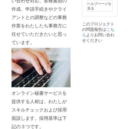
い合わせ対応、各種書類の
す。 ※
ヘルプページを
詳細は
作成、申請手続きやクライ
見る
メール
にて調
アントとの調整などの事務
整させ
このプロジェクト
ていた
作業をわたしたち事務方に
の問題報告は
こち
だきま
任せていただきたいと思っ
す。
ら
よりお問い合わ
せください
ています。
オンライン秘書サービスを
提供する人材は、わたしが
スキルチェックおよび採用
面談します。採用基準は下
記の３つです。