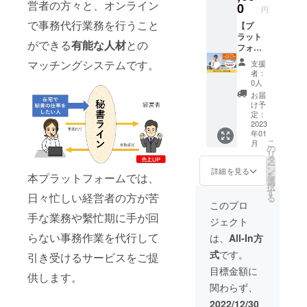
営者の方々と、オンライン
11月に
す。 ※
0
3)レイ
円
リリー
掲載内
ヤー機
で事務代行業務を行うこと
ス予定
【プ
容は
能がな
の「秘
ラット
メール
い ※
ができる
有能な人材
との
書ライ
フォー
にて打
メール
ン」プ
ム6か月
合せさ
にてお
マッチングシステムです。
支援
ラット
利用】
せてい
届けい
者：
フォー
「オン
ただき
たしま
0人
ムを１
ライン
ます。
す。 ※
お届
か月10
秘書」
※ネット
マニュ
け予
時間ご
サービ
ワーク
定：
アルの
利用い
スを継
2023
販売や
ファイ
年01
ただけ
続して
企業イ
ル形式
こ
月
ます。
試して
メージ
の
はPDF
リ
通常価
みたい
が相違
タ
です。
ー
格平均
方にお
する場
ン
詳細を見る
を
本プラットフォームでは、
35,000
すすめ
合等、
選
択
円のと
のプラ
掲載を
す
日々忙しい経営者の方が苦
る
ころ、
ンで
お断り
このプロ
クラウ
す。 11
させて
手な業務や繫忙期に手が回
ジェクト
ドファ
月にリ
いただ
ンディ
リース
く場合
らない事務作業を代行して
は、
All-In方
ング限
予定の
があり
式
です。
引き受けるサービスをご提
定で
「オン
ます。
5,000円
ライン
お断り
目標金額に
供します。
お得な
秘書」
させて
関わらず、
お値段
プラッ
いただ
です。
ト
いた場
2022/12/30