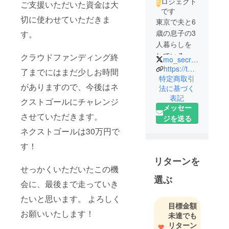
ロジェクト
ご支援いただいた資金は大
です
切に使わせていただきま
東京で夫と6
歳の息子の3
す。
人暮らしを
している
クラウドファンディング終
mo_secretary
moekaと申
https://twitter.com/mo_secretary
了までにはまだ少しお時間
します。
特定商取引
がありますので、今後はネ
法に基づく
表記
自分のこと
クストゴールにチャレンジ
メッセー
は後回しで
させていただきます。
ジを送る
髪の毛振り
ネクストゴールは30万円で
乱しながら
す！
過ごしてい
たら
リターンを
2020年、あ
せっかくいただいたこの機
選ぶ
る日大きい
会に、最後まで走っていき
病気にか
たいと思います。 よろしく
かっている
目標金額
お願いいたします！
ことが判
未達でも
明。
リターン