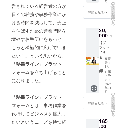
こ
月
記事を
ムの企
2)テン
アル ・
の
営されている経営者の方が
リ
投稿す
業スポ
プレー
Notion
タ
ー
る方法
ンサー
トが豊
マニュ
ン
詳細を見る
日々の雑務や事務作業にか
を
投稿
になれ
富にあ
アル ・
選
択
記事に
る権利
る 3)
Google
す
ける時間を減らして、売上
る
関する
です。
スマホ
ツール
主な機
30,
プラッ
を伸ばすための営業時間を
やタブ
マニュ
能8選 ※
ト
000
レット
アル ・
円
メール
増やすお手伝いをもっと
フォー
でも使
WordPr
にてお
【プ
ムに企
える
essマ
もっと積極的に広げていき
届けい
ラット
業スポ
4)素材
ニュア
たしま
フォー
ンサー
が豊富
ル ※
たい！」という思いから、
す。 ※
ム1か月
として
にある
メール
支援
マニュ
利用】
企業
5)デ
にてお
者：
「秘書ライン」プラット
アルの
まず
名、企
ザイン
届けい
1人
ファイ
は、
業の
の共有
たしま
フォーム
を立ち上げること
お届
ル形式
「オン
ホーム
ができ
す。 ※
け予
はPDF
ライン
になりました。
ページ
定：
る
マニュ
です。
秘書」
2023
のリン
5:Canv
アルの
年01
サービ
クを掲
aのデメ
ファイ
こ
月
スを試
載させ
の
リット
ル形式
リ
「秘書ライン」プラット
してみ
ていた
タ
1)動
はPDF
ー
たいと
だきま
ン
作が重
です。
詳細を見る
フォーム
とは、事務作業を
を
いう方
す。 あ
選
たい
択
におす
なたの
す
2)細か
代行してビジネスを拡大し
る
すめの
企業名
い調整
165
プラン
をPRで
たいというニーズを持つ経
ができ
です。
,00
きま
ない