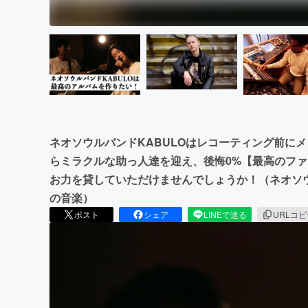
ネオソウルバンドKABULOはレコーティング前に
らミラクルな助っ人達を迎え、後悔0%【最高のフ
お力を貸していただけませんでしょうか！（ネオソ
の音楽）
ポスト
シェア
LINEで送る
URLコ