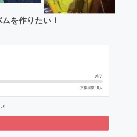
バムを作りたい！
終了
支援者数
15
人
した