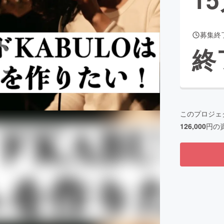
募集終
CAMPFIRE for Social Good
CAMPFIRE Creation
終
CAMPFIREふるさと納税
machi-ya
コミュニティ
このプロジェ
126,000
円の