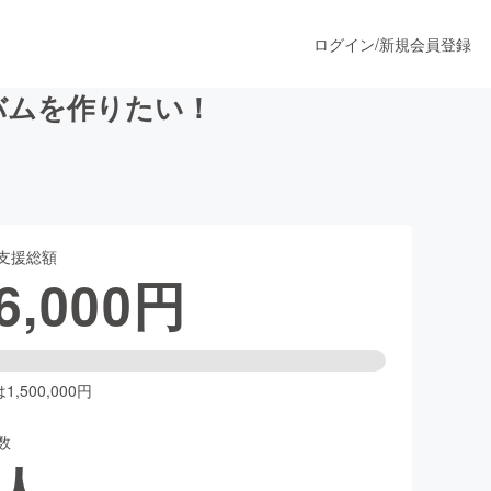
ログイン
/
新規会員登録
バムを作りたい！
うすぐ公開されます
支援総額
プロダクト
6,000
円
ファッション
スポーツ
,500,000円
数
ア
ソーシャルグッド
人