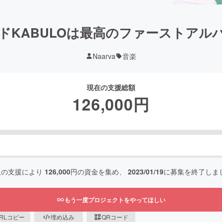
ドKABULOは最高のファーストアル
Naarva
音楽
現在の支援総額
126,000
円
人の支援により
126,000
円の資金を集め、
2023/01/19
に募集を終了しま
もう一度プロジェクトをやってほしい
RLコピー
埋め込み
QRコード