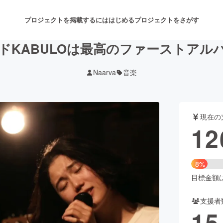
プロジェクトを掲載するには
はじめる
プロジェクトをさがす
ドKABULOは最高のファーストアル
Naarva
音楽
注目のリターン
注目の新着プロジェクト
募集終了が近いプロジェクト
も
現在の
音楽
舞台・パフォーマンス
12
ゲーム・サービス開発
フード・飲食店
8%
書籍・雑誌出版
アニメ・漫画
目標金額は1
支援者
チャレンジ
ビューティー・ヘルスケ
15