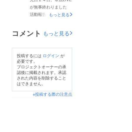
ファンディング手数料
が無事終わりました
（ちーちゃん）
（5パーセント）１７
活動報告が遅れてしま
もっと見る
https://www.facebook.
００円 リターン制作
い、大変申し訳ござい
com/chihiro.sawada.7
費７３００円 リター
ません 無事、みなさ
12?fref=ts 安藤司
コメント
もっと見る
ン制作費内訳（送料な
まからのご支援で運ん
（あんでぃ）
ど含む） 風見 １０
だ ピアノと、ギター
https://www.facebook.
００円 cocoro １０
の音色を 北の大地、
com/andykotodama
投稿するには
ログイン
が
００円 あんでぃ ５
北海道は帯広のみなさ
ともども、よろしくお
必要です。
３００円 あんでぃ５
ま３０名に届けること
願いします！！ この
プロジェクトオーナーの承
３００円の内訳 送料
認後に掲載されます。承認
ができました 随時、
度は、本当にありがと
３６０円x５人＝１８
された内容を削除すること
リターンを発送させて
うございました！！
はできません。
００円 画材７００円x
いただきますので お
５人＝３５００円 合
※投稿する際の注意点
待ちください 本当に
計３４０００円 とな
ありがとうございまし
りました まだ、未発
た！！
送商品が残っておりま
す 現在製作中ですの
で もう少しお待ち下