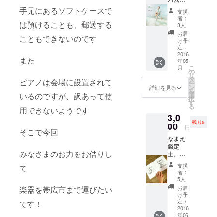
バム
「あり
手元にあるソフトケースで
支援
がと
者：
は預けることも、郵送する
う」 サ
3人
イン&
お届
こともできないのです
メッ
け予
セージ
定：
付き ※
2016
また
年05
メッ
こ
月
セージ
の
リ
は一人
タ
ピアノは会場に設置されて
ー
一人違
ン
詳細を見る
を
います
選
いるのですが、訳あって使
択
す
る
用できないようです
3,0
残り5
00
円
そこで今回
なまえ
鑑定
みなさまのお力をお借りし
士、あ
んでぃ
支援
て
が あな
者：
たのお
5人
名前か
お届
楽器を帯広市まで運びたい
ら紡ぐ
け予
物語を
定：
です！
手書き
2016
年06
の本に