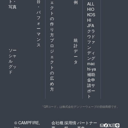
ト・
台
ェ
例
ALL
写真
・
ク
HIO
パ
ト
KOS
フ
の
HI
ォ
作
JFA
ー
り
クラ
マ
方
ウド
ン
プ
統
ファ
ス
ロ
計
ン
ソー
ジ
デ
ディ
シャ
ェ
ー
ング
ル
ク
タ
mac
グッ
ト
hi-ya
ド
の
補助
広
金申
め
請サ
方
ポー
ト
「QRコード」は株式会社デンソーウェーブの登録商標です。
© CAMPFIRE,
会社概
採用情
パートナー