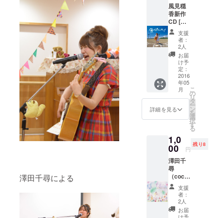
風見穏
香新作
CD [負
けるも
支援
んか」
者：
サイン&
2人
メッ
お届
セージ
け予
付き ※
定：
メッ
2016
年05
セージ
こ
月
は一人
の
リ
一人違
タ
ー
います
ン
詳細を見る
を
選
択
す
る
1,0
残り8
00
円
澤田千
尋
（cocor
澤田千尋による
o)CD「
支援
あなた
者：
とわた
2人
しのコ
お届
コロ繋
け予