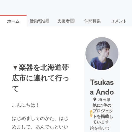
活動報告
支援者
仲間募集
コメント
ホーム
3
12
▼楽器を北海道帯
広市に連れて行っ
Tsukas
て
a Ando
埼玉県
こんにちは！
他に1件の
プロジェク
トを掲載し
はじめましてのかた、はじ
ています
めまして、あんでぃといい
絵を描いて