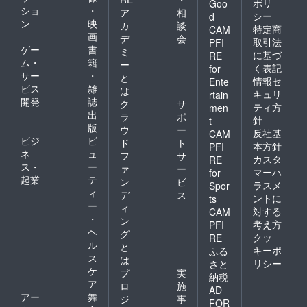
ポリ
Goo
ショ
・
ア
相
シー
d
ン
映
カ
談
特定商
CAM
画
デ
会
取引法
PFI
ゲー
書
ミ
に基づ
RE
ム・
籍
ー
く表記
for
サー
・
と
情報セ
Ente
ビス
雑
は
キュリ
rtain
開発
誌
ク
サ
ティ方
men
出
ラ
ポ
針
t
版
ウ
ー
反社基
CAM
ビジ
ビ
ド
ト
本方針
PFI
ネ
ュ
フ
サ
カスタ
RE
ス・
ー
ァ
ー
マーハ
for
起業
テ
ン
ビ
ラスメ
Spor
ィ
デ
ス
ントに
ts
ー
ィ
対する
CAM
・
ン
考え方
PFI
ヘ
グ
クッ
RE
ル
と
キーポ
ふる
ス
は
リシー
さと
ケ
プ
実
納税
ア
ロ
施
AD
アー
舞
ジ
事
FOR