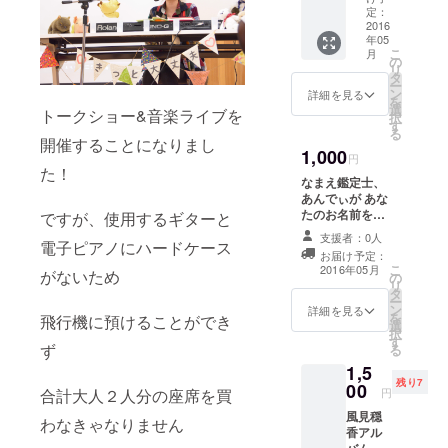
いで」
定：
サイン&
2016
年05
メッ
こ
月
セージ
の
リ
付き ※
タ
ー
メッ
ン
詳細を見る
を
セージ
選
トークショー&音楽ライブを
択
は一人
す
る
一人違
開催することになりまし
1,000
います
円
た！
なまえ鑑定士、
あんでぃが あな
たのお名前を鑑
ですが、使用するギターと
定します 鑑定結
支援者：0人
電子ピアノにハードケース
果をメールにて
お届け予定：
お送りさせてい
こ
2016年05月
がないため
の
ただきます
リ
タ
ー
ン
詳細を見る
を
飛行機に預けることができ
選
択
す
ず
る
1,5
残り7
00
合計大人２人分の座席を買
円
風見穏
わなきゃなりません
香アル