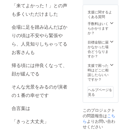
「来てよかった！」との声
支援に関するよ
も多くいただけました
くある質問
手数料はいく
会場に足を踏み込んだばか
らかかります
か？
りの頃は不安やら緊張や
目標金額に届
ら、人見知りしちゃってる
かなかった場
お客さんも
合どうなりま
すか？
帰る頃には仲良くなって、
支援で困った
時はどこに相
顔が緩んでる
談したらいい
ですか？
そんな光景をみるのが演者
ヘルプページを
の１番の幸せです
見る
合言葉は
このプロジェクト
の問題報告は
こち
「きっと大丈夫」
ら
よりお問い合わ
せください