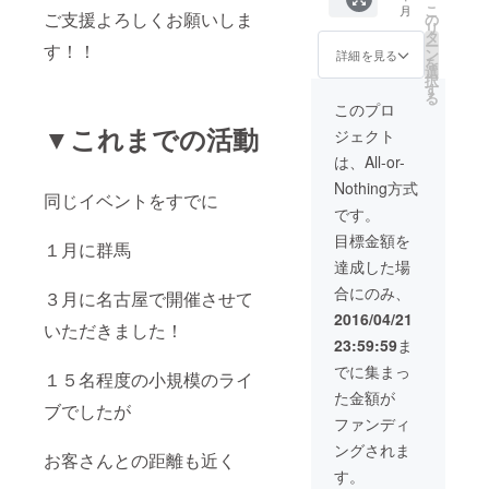
こ
月
して届
ご支援よろしくお願いしま
の
リ
けます
タ
ー
す！！
ン
詳細を見る
を
選
択
す
る
このプロ
▼これまでの活動
ジェクト
は、All-or-
Nothing方式
同じイベントをすでに
です。
目標金額を
１月に群馬
達成した場
合にのみ、
３月に名古屋で開催させて
2016/04/21
いただきました！
23:59:59
ま
でに集まっ
１５名程度の小規模のライ
た金額が
ブでしたが
ファンディ
ングされま
お客さんとの距離も近く
す。