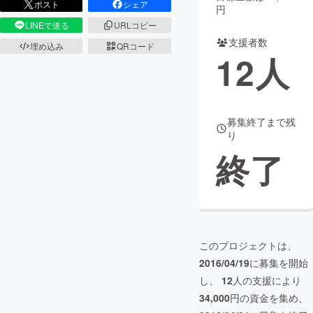
ポスト
シェア
円
LINEで送る
URLコピー
まちづくり・地域活性化
支援者数
埋め込み
QRコード
12
人
CAMPFIRE for Social Good
CAMPFIRE Creation
CAMPFIREふるさと納税
machi-ya
コミュニティ
募集終了まで残
り
終了
このプロジェクトは、
2016/04/19
に募集を開始
し、
12
人の支援により
34,000
円の資金を集め、