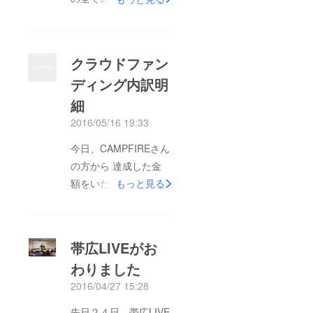
せていただきました
おそらく 最後となり
ました、あんでぃのリ
クラウドファン
ターン 『なまえ絵
ディング内訳明
本』は 御住まいの地
細
域、交通状況にもより
ますが ２～3日後に
2016/05/16 19:33
は、到着するかと思わ
今日、CAMPFIREさん
れます もう少しの
の方から 達成した金
間、お待ちくださいま
額をいただいたので
もっと見る
せ SNSの投稿など自
立て替えていた、ギ
由でございますので
ターとピアノの運送費
お気軽にどうぞ。 あ
にあてました 以下、
らためまして 風見穏
帯広LIVEがお
明細内訳となります
香（しーちゃん）
わりました
ギター運搬費１０００
https://www.facebook.
2016/04/27 15:28
０円 ピアノ運搬費１
com/shizuka.kazami.3
５０００円 クラウド
先日２４日、帯広LIVE
?fref=ts 澤田千尋