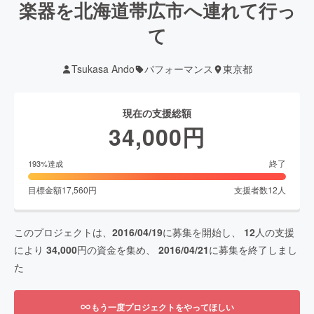
楽器を北海道帯広市へ連れて行っ
て
Tsukasa Ando
パフォーマンス
東京都
現在の支援総額
34,000
円
終了
193
%達成
目標金額
17,560
円
支援者数
12
人
このプロジェクトは、
2016/04/19
に募集を開始し、
12
人の支援
により
34,000
円の資金を集め、
2016/04/21
に募集を終了しまし
た
もう一度プロジェクトをやってほしい