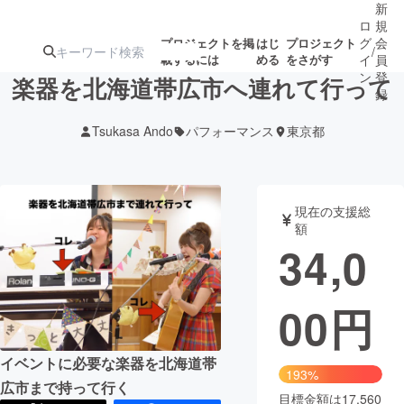
新
ロ
規
グ
会
プロジェクトを掲
はじ
プロジェクト
/
載するには
める
をさがす
イ
員
ン
登
楽器を北海道帯広市へ連れて行って
録
Tsukasa Ando
パフォーマンス
東京都
人気のプロ
注目のリ
注目の新着プロ
募集終了が近いプ
もうすぐ公開
ジェクト
ターン
ジェクト
ロジェクト
されます
現在の支援総
額
アート・写真
音楽
34,0
テクノロジー・ガジェット
ゲーム・サ
00
円
映像・映画
書籍・雑誌
イベントに必要な楽器を北海道帯
193%
広市まで持って行く
ビジネス・起業
チャレンジ
目標金額は17,560