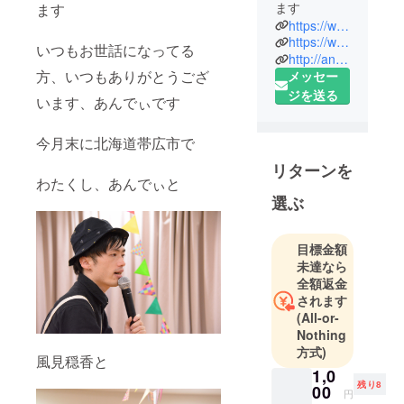
ます
ます
https://www.facebook.com/andykotodama
https://www.instagram.com/andy.tsukasa/
いつもお世話になってる
http://andyshopin.thebase.in
方、いつもありがとうござ
メッセー
ジを送る
います、あんでぃです
今月末に北海道帯広市で
リターンを
わたくし、あんでぃと
選ぶ
目標金額
未達なら
全額返金
されます
(All-or-
Nothing
方式)
風見穏香と
1,0
残り8
00
円