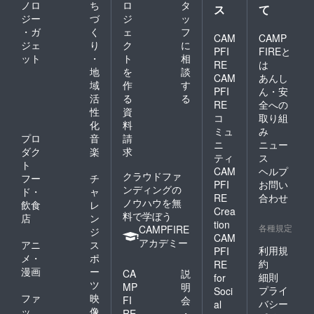
ノロ
ち
ロ
タ
ス
て
ジー
づ
ジ
ッ
・ガ
く
ェ
フ
CAM
CAMP
ジェ
り
ク
に
PFI
FIREと
ット
・
ト
相
RE
は
地
を
談
CAM
あんし
域
作
す
PFI
ん・安
活
る
る
RE
全への
性
資
コ
取り組
化
料
ミュ
み
プロ
音
請
ニ
ニュー
ダク
楽
求
ティ
ス
ト
CAM
ヘルプ
クラウドファ
フー
チ
PFI
お問い
ンディングの
ド・
ャ
RE
合わせ
ノウハウを無
飲食
レ
Crea
料で学ぼう
店
ン
tion
各種規定
CAMPFIRE
ジ
CAM
アカデミー
アニ
ス
利用規
PFI
メ・
ポ
約
RE
漫画
ー
CA
説
細則
for
ツ
MP
明
プライ
Soci
ファ
映
FI
会
バシー
al
ッ
像
RE
・