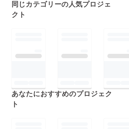
同じカテゴリーの人気プロジェ
さい あらためまし
て この度はご支
クト
援、本当にありがとう
ございました これか
らもよろしくお願いし
ます！！！
CAMPFIRE 手数料明
細書 ギターの席代
CHIHIROZZZ(ピアノ
席代）の明細書
あなたにおすすめのプロジェク
ト