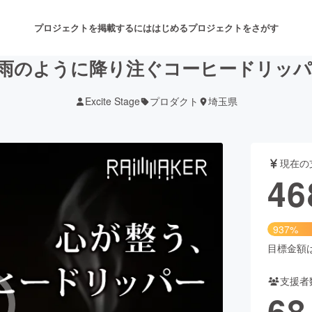
プロジェクトを掲載するには
はじめる
プロジェクトをさがす
のように降り注ぐコーヒードリッパー【
Excite Stage
プロダクト
埼玉県
注目のリターン
注目の新着プロジェクト
募集終了が近いプロジェクト
も
現在の
音楽
舞台・パフォーマンス
46
ゲーム・サービス開発
フード・飲食店
937%
書籍・雑誌出版
アニメ・漫画
目標金額は5
支援者
チャレンジ
ビューティー・ヘルスケ
68