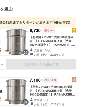
を選ぶ
標金額未達でもリターンが届きます
(All-in方式)
6,730
円
残り
266
【超早割 25%OFF 先着300名様限
定！】RAINMAKER×1個 【先着
300名様限定！】 RAINMAKER×1
個 [1個あたり、一般販売予定価格
支援者：34人
8,980円（税・送料込）の25％OFF]
お届け予定：2023年01月
【送料について】 商品代金には、ご
自宅までの送料も含まれておりま
す。
このリターンを選択する
る
7,180
円
残り
1,000
【早割 20%OFF 先着1000名様限
定！】RAINMAKER×1個 【先着
1000名様限定！】 RAINMAKER×1
個 [1個あたり、一般販売予定価格
支援者：0人
8,980円（税・送料込）の20％OFF]
お届け予定：2023年01月
【送料について】 商品代金には、ご