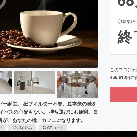
募集終
CAMPFIRE for Social Good
CAMPFIRE Creation
終
CAMPFIREふるさと納税
machi-ya
コミュニティ
このプロジェ
468,610
円の
パー誕生。 紙フィルター不要、豆本来の味を
イパスの心配もない。 持ち運びにも便利。自
所が、あなたの極上カフェになります。
ピー
埋め込み
QRコード