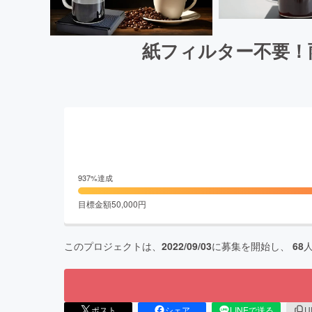
紙フィルター不要！雨
937
%達成
目標金額
50,000
円
このプロジェクトは、
2022/09/03
に募集を開始し、
68
ポスト
シェア
LINEで送る
U