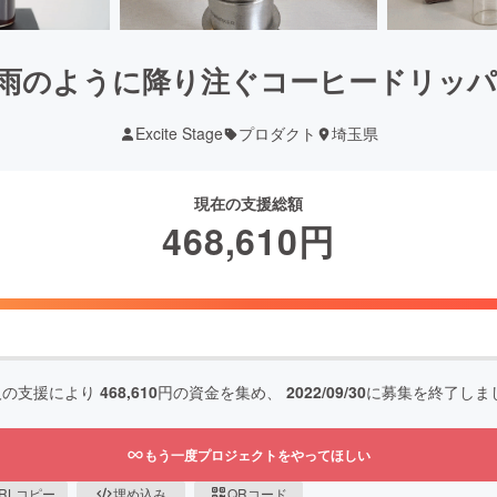
のように降り注ぐコーヒードリッパー【
Excite Stage
プロダクト
埼玉県
現在の支援総額
468,610
円
人の支援により
468,610
円の資金を集め、
2022/09/30
に募集を終了しま
もう一度プロジェクトをやってほしい
RLコピー
埋め込み
QRコード