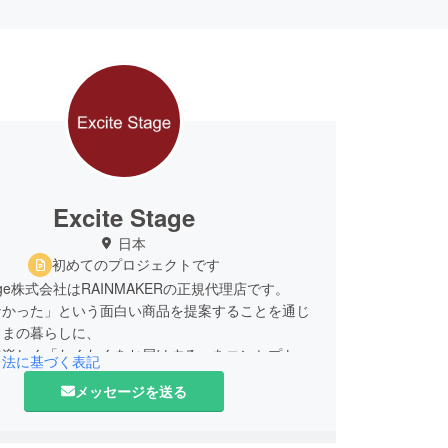
Excite Stage
日本
初めてのプロジェクトです
 Stage株式会社はRAINMAKERの正規代理店です。
なかった」という面白い商品を提案することを通じ
さまの暮らしに、
で楽しく「わくわくをお届けする」をコンセプトに
引法に基づく表記
しています。
メッセージを送る