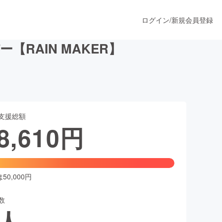
ログイン
/
新規会員登録
RAIN MAKER】
うすぐ公開されます
支援総額
プロダクト
8,610
円
ファッション
スポーツ
0,000円
数
ア
ソーシャルグッド
人