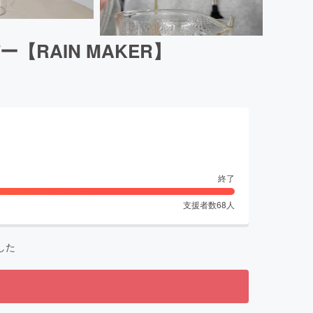
RAIN MAKER】
終了
支援者数
68
人
した