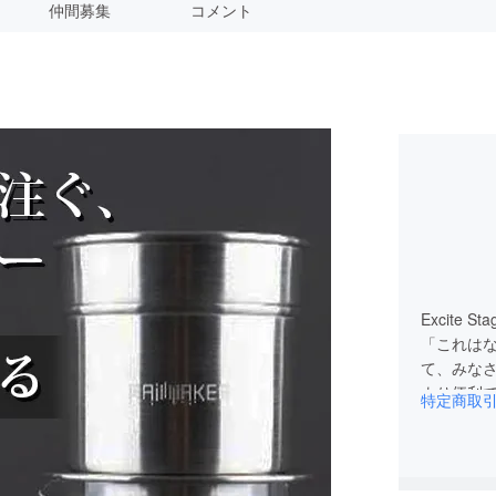
仲間募集
コメント
Excite
「これは
て、みな
より便利
特定商取
日々営業