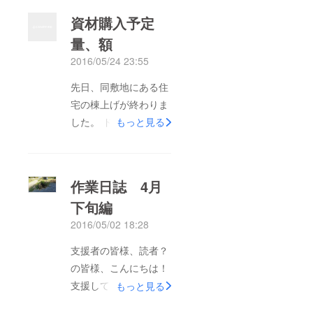
資材購入予定
量、額
2016/05/24 23:55
先日、同敷地にある住
宅の棟上げが終わりま
した。 ドッグランの
もっと見る
資材がなくなったので
こちらのお買い物を遂
行させます\(*ˊᗜˋ*)/
作業日誌 4月
（画像追記枠:ドッグ
下旬編
ラン資材写真） ま
2016/05/02 18:28
ず、ドッグランの芝生
を敷くため ５／２８
支援者の皆様、読者？
（土）にユンボとダン
の皆様、こんにちは！
プで 土壌改良＆整地
支援してくださってい
もっと見る
を行います。 同日、
る方が4名になってい