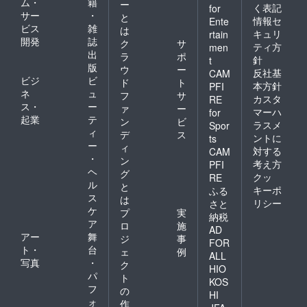
ム・
籍
ー
く表記
for
サー
・
と
情報セ
Ente
ビス
雑
は
キュリ
rtain
開発
誌
ク
サ
ティ方
men
出
ラ
ポ
針
t
版
ウ
ー
反社基
CAM
ビジ
ビ
ド
ト
本方針
PFI
ネ
ュ
フ
サ
カスタ
RE
ス・
ー
ァ
ー
マーハ
for
起業
テ
ン
ビ
ラスメ
Spor
ィ
デ
ス
ントに
ts
ー
ィ
対する
CAM
・
ン
考え方
PFI
ヘ
グ
クッ
RE
ル
と
キーポ
ふる
ス
は
リシー
さと
ケ
プ
実
納税
ア
ロ
施
AD
アー
舞
ジ
事
FOR
ト・
台
ェ
例
ALL
写真
・
ク
HIO
パ
ト
KOS
フ
の
HI
ォ
作