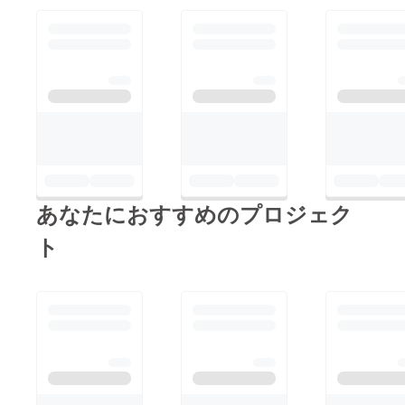
プで須崎市の 骨材屋
にしてしまうかもしれ
さんから山砂を4t購入
ません。 それでは困
します 1t2500円
ります そんなわけ
*4t=10000円
で、溝掃除をしました
5/25（水）高知市内の
が右の畑側をなんとか
ダイキにて レンガブ
しないと いたちごっ
ロック（アンティーク
こです＾＾； それ
レッド） 84円（税
と、先日この斜面を
込）*２００個 モルタ
掘っていました。 石
ル（種類、金額未定）
あなたにおすすめのプロジェク
垣をして土地を広く賢
購入してきます （全
く使うためです♪ すご
ト
購入品、後日領収書添
い重労働で、ここに看
付） 朝日スチール
板を設置したいので頑
フェンスさんの UN-
張りました そして、
1800-50 約68m 両開
改めて先日行ったとき
き門扉h1800-w200 を
に主人のお父さんの指
発注します 見積もり
導のもと 「私が」気
は頂きましたが とて
に入るように（笑）石