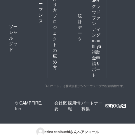
JFA
ー
り
クラ
マ
方
ウド
ン
プ
統
ファ
ス
ロ
計
ン
ソー
ジ
デ
ディ
シャ
ェ
ー
ング
ル
ク
タ
mac
グッ
ト
hi-ya
ド
の
補助
広
金申
め
請サ
方
ポー
ト
「QRコード」は株式会社デンソーウェーブの登録商標です。
© CAMPFIRE,
会社概
採用情
パートナー
Inc.
要
報
募集
erina tanibuchi
さんへアンコール