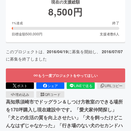
現在の支援総額
8,500
円
終了
1
%達成
目標金額
500,000
円
支援者数
6
人
このプロジェクトは、
2016/04/19
に募集を開始し、
2016/07/07
に募集を終了しました
もう一度プロジェクトをやってほしい
ポスト
シェア
LINEで送る
URLコピー
埋め込み
QRコード
高知県須崎市でドッグラン＆しつけ方教室のできる場所
を170坪購入し現在建設中です。「愛犬家仲間探し」
「犬との生活の質を向上させたい」「犬を飼ったけどこ
んなはずじゃなかった」「行き場のない犬のセカンドハ