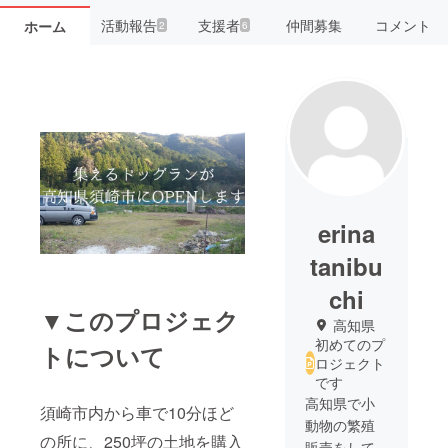
活動報告
支援者
仲間募集
コメント
ホーム
2
6
erina
tanibu
chi
▼このプロジェク
高知県
初めてのプ
トについて
ロジェクト
です
高知県で小
須崎市内から車で10分ほど
動物の繁殖
の所に、250坪の土地を購入
販売をして