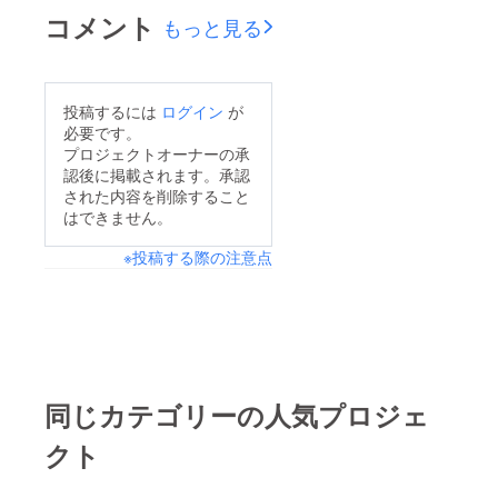
木陰のために予約して
ます‼ 応援してくださ
コメント
もっと見る
きた ケヤキ（3600
る方が居るとすごく励
円）を受け取りに行っ
みになります 心から
てきます （画像追記
感謝しております!!!!
投稿するには
ログイン
が
枠:植木屋写真） 3
先日、主人のお休みに
必要です。
メートル程度の若い木
合わせて作業してきま
プロジェクトオーナーの承
ですが きっとみんな
認後に掲載されます。承認
した まずは、溝掃
におしっこされて 素
された内容を削除すること
除。 ビフォーアフ
はできません。
敵な感じになってくれ
ターを撮影するのを忘
るでしょう（笑） そ
※投稿する際の注意点
れてしまい… アフ
して、5/27（金）には
ターだけですが、隣の
発注していた１００
畑の畔から落ちた泥を
セット （1セット９枚
すくい上げ 溝に水が
=1畳=498円） の、高
流れるようにしまし
麗芝を受取に行きます
た。 溝に水がたまる
同じカテゴリーの人気プロジェ
店頭貸出の軽トラを借
とオーバーフローして
ります（無料） 前後
クト
ドッグランへ入り
しますが、5/28にダン
ドッグランを泥だらけ