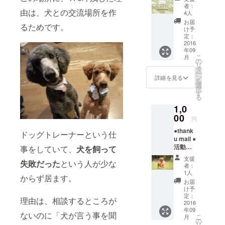
支報告
者：
由は、犬との交流場所を作
メール
4人
お届
るためです。
け予
定：
2016
年09
こ
月
の
リ
タ
ー
ン
詳細を見る
を
選
択
す
る
1,0
00
円
●thank
ドッグトレーナーという仕
u mail ●
活動報
事をしていて、
犬を飼って
告、収
支援
失敗だった
という人が少な
支報告
者：
●ドッグ
1人
からず居ます。
ラン使
お届
用パス
け予
ポート
定：
理由は、相談するところが
※8月
2016
年09
末頃完
ないのに「犬が言う事を聞
こ
月
成予定
の
リ