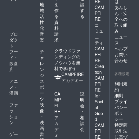
RE
は
地
を
談
支援のおかげで、ユ
CAM
あんし
域
作
す
PFI
ん・安
ンボを借りて整地でき
活
る
る
RE
全への
ます！ 人間はボラン
性
資
コ
取り組
化
料
ティアで来てくれます
ミュ
み
プロ
音
請
ニ
ニュー
^^♪ 5月中に日和（お
ダク
楽
求
ティ
ス
天気）をみて重機が入
ト
CAM
ヘルプ
クラウドファ
フー
チ
りますので また報告
PFI
お問い
ンディングの
ド・
ャ
させて頂きます！
RE
合わせ
ノウハウを無
飲食
レ
Crea
料で学ぼう
店
ン
tion
各種規定
CAMPFIRE
ジ
CAM
アカデミー
アニ
ス
利用規
PFI
メ・
ポ
約
RE
漫画
ー
CA
説
細則
for
ツ
MP
明
プライ
Soci
ファ
映
FI
会
バシー
al
ッ
像
RE
・
ポリ
Goo
ショ
・
ア
相
シー
d
ン
映
カ
談
特定商
CAM
画
デ
会
取引法
PFI
ゲー
書
ミ
に基づ
RE