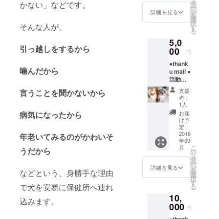
※完成
かない」などです。
タ
ー
から3か
ン
詳細を見る
を
月間有
選
択
そんな人が、
効期限
す
る
※ワク
5,0
チン・
引っ越しをするから
狂犬病
00
円
ワクチ
●thank
ン証明
噛んだから
u mail ●
書必須
活動報
※営業
告、収
日
支援
言うことを聞かないから
支報告
（土・
者：
●ドッグ
日）
1人
ラン使
病気になったから
お届
用パス
け予
ポート
定：
※8月
2016
年老いてみるのがかわいそ
年09
末頃完
こ
月
うだから
成予定
の
リ
※完成
タ
ー
から3か
ン
詳細を見る
を
などという、身勝手な理由
月間有
選
択
効期限
す
で犬を安易に保健所へ連れ
る
※ワク
10,
チン・
込みます。
狂犬病
000
円
ワクチ