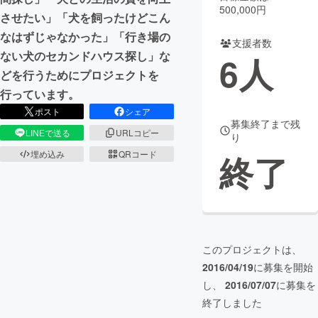
500,000円
させたい」「犬を飼ったけどこん
まちづくり・地域活性化
なはずじゃなかった」「行き場の
支援者数
ない犬のセカンドハウス探し」な
6
人
CAMPFIRE for Social Good
CAMPFIRE Creation
どを行うためにプロジェクトを
CAMPFIREふるさと納税
machi-ya
コミュニティ
行っています。
ポスト
シェア
募集終了まで残
LINEで送る
URLコピー
り
埋め込み
QRコード
終了
このプロジェクトは、
2016/04/19
に募集を開始
し、
2016/07/07
に募集を
終了しました