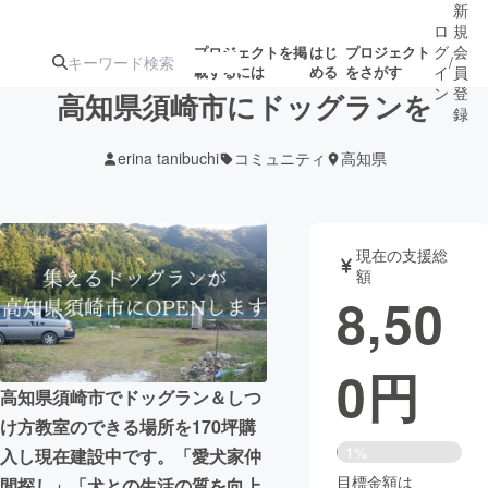
新
ロ
規
グ
会
プロジェクトを掲
はじ
プロジェクト
/
載するには
める
をさがす
イ
員
ン
登
高知県須崎市にドッグランを
録
erina tanibuchi
コミュニティ
高知県
人気のプロ
注目のリ
注目の新着プロ
募集終了が近いプ
もうすぐ公開
ジェクト
ターン
ジェクト
ロジェクト
されます
現在の支援総
額
アート・写真
音楽
8,50
テクノロジー・ガジェット
ゲーム・サ
0
円
高知県須崎市でドッグラン＆しつ
映像・映画
書籍・雑誌
け方教室のできる場所を170坪購
1%
入し現在建設中です。「愛犬家仲
ビジネス・起業
チャレンジ
目標金額は
間探し」「犬との生活の質を向上