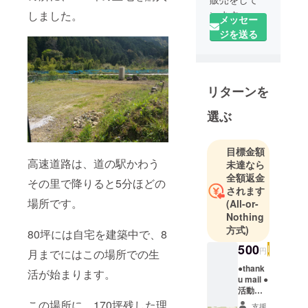
います。
しました。
メッセー
高知に生き
ジを送る
るすべての
動物が幸せ
に暮らせる
リターンを
ようにお手
伝いをさせ
選ぶ
て頂きま
す。
opdes公認
目標金額
高速道路は、道の駅かわう
未達なら
ドッグト
全額返金
レーナー
その里で降りると5分ほどの
されます
愛玩動物飼
場所です。
(All-or-
養管理士
Nothing
方式)
80坪には自宅を建築中で、8
500
円
月までにはこの場所での生
●thank
活が始まります。
u mail ●
活動報
告、収
この場所に、170坪残した理
支援