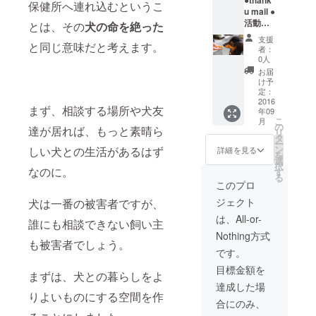
●thank
ン証明
保健所へ連れ込むというこ
u mail ●
書必須
活動報
※営業
とは、その
犬の命を絶った
告、収
日
支援
と同じ意味だと考えます。
支報告
（土・
者：
●ドッグ
日） ●
0人
ラン使
レッス
お届
用パス
ン1回
け予
ポート
（60
定：
※8月
2016
分）
まず、相談する場所や犬友
年09
末頃完
こ
月
成予定
の
達が居れば、もっと素晴ら
リ
※完成
タ
ー
から3か
ン
しい犬との生活があるはず
詳細を見る
を
月間有
選
択
効期限
なのに。
す
る
※ワク
このプロ
チン・
ジェクト
犬は一番の被害者ですが、
狂犬病
ワクチ
は、All-or-
誰にも相談できない飼い主
ン証明
Nothing方式
書必須
も被害者でしょう。
※営業
です。
日
目標金額を
（土・
まずは、犬との暮らしをよ
日） ●
達成した場
レッス
りよいものにする空間を作
合にのみ、
ン３回