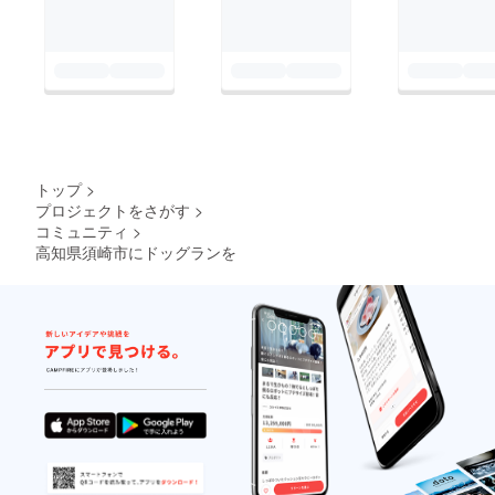
つもなく走書きだった
積み。 電柱も設置さ
ので 掲載しません(m
れていましたし、家の
´・ω・｀)m 正式なも
基礎の型枠もありまし
のを要求します‥ い
た。 この石垣には看
つも応援、支援ありが
板設置とあと2段積ん
とう御座います ※写真
だら花壇にします。
等はパソコンから掲載
ココには、ここでの支
トップ
>
します
援金は使いません♪ 自
プロジェクトをさがす
>
コミュニティ
>
分たちがお金をかけず
高知県須崎市にドッグランを
にできるようにやって
いきます 材料切れで2
段しかできませんでし
たが、我ながらあっぱ
れ♩ 最高の出来にな
りそうです！ 主人の
実家の近くですのでお
義父さんが時間を見つ
けては 少しずつ作業