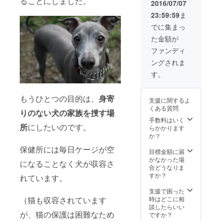
ることにしました。
（60
2016/07/07
分）
23:59:59
ま
でに集まっ
た金額が
ファンディ
ングされま
す。
もうひとつの目的は、
身寄
支援に関するよ
くある質問
りのない犬の家族を捜す場
手数料はいく
所
にしたいのです。
らかかります
か？
保健所には毎日ケージが空
目標金額に届
かなかった場
になることなく犬が収容さ
合どうなりま
すか？
れています。
支援で困った
（猫も収容されています
時はどこに相
談したらいい
が、猫の保護は困難なため
ですか？