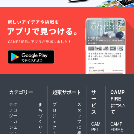
をしてくださっていま
す 先日は、ここに
あったコンクリ壁（画
面、右らへん中央）を
破壊!!!← 元の土地の持
ち主さんが施工したも
のなのでこちらのもの
です。 いらないので
ぶち壊しました♪ 少し
残っているのは、水道
メーター（仮設）（黒
い箱）が ぴったり
カテゴリー
起案サポート
サ
CAMP
くっついて設置されて
ー
FIRE
いるので 仮設が本設
テク
ま
プ
ス
ビ
につい
になったらすぐに破壊
ノロ
ち
ロ
タ
ス
て
ジー
づ
ジ
ッ
してもらいます♪ 利用
・ガ
く
ェ
フ
CAM
CAMP
者さんの車も置きやす
ジェ
り
ク
に
PFI
FIREと
くなります、きっと！
ット
・
ト
相