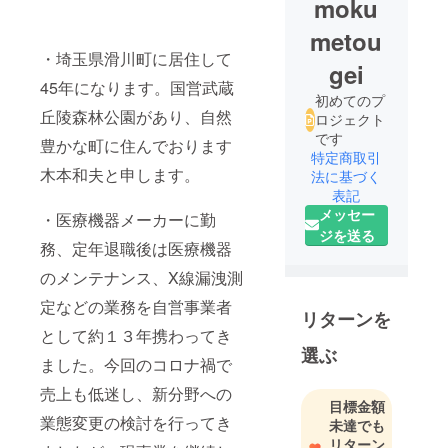
moku
metou
・埼玉県滑川町に居住して
gei
45年になります。国営武蔵
初めてのプ
丘陵森林公園があり、自然
ロジェクト
です
豊かな町に住んでおります
特定商取引
木本和夫と申します。
法に基づく
表記
メッセー
・医療機器メーカーに勤
ジを送る
務、定年退職後は医療機器
のメンテナンス、X線漏洩測
定などの業務を自営事業者
リターンを
として約１３年携わってき
選ぶ
ました。今回のコロナ禍で
売上も低迷し、新分野への
目標金額
業態変更の検討を行ってき
未達でも
リターン