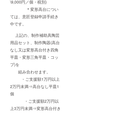
\9,000円／個・税別)
＊変形高台につい
ては、意匠登録申請手続き
中です。
上記の、制作補助具陶芸
用品セット、制作陶器(高台
なし又は変形高台付き四角
平皿・変形三角平皿・コッ
プ)を
組み合わせます。
・ご支援額1万円以上
2万円未満⇒高台なし平皿1
個
・ご支援額2万円以
上3万円未満⇒変形高台付き