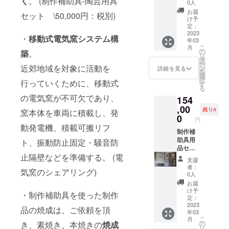
く
。 (制作補助具-陶芸用具
行い陶
組セッ
0人
芸を体
ト。 平
お届
セット \50,000円：税別)
験して
皿サイ
け予
頂く。
ズ(
定：
(セット
2023
W21cm
・
移動式電気窯システム構
年03
は先行
×D11c
こ
月
ご送付
m×H1.
の
築
。
リ
致しま
５
タ
ー
す。陶
近郊地域を対象に活動を
cm)・
ン
詳細を見る
を
器制作
コップ
選
択
行っていくために、移動式
後、日
サイズ
す
る
程調整
(H8cm×
の電気窯が不可欠であり、
154
して焼
8cmΦ)
成に伺
,00
・
残り4
窯本体を車両に積載し、発
います)
0
円
「年輪
動発電機、積載可搬リフ
板目模
制作補
様焼」
助具用
ト、振動防止固定・騒音防
の変形
品セッ
止隔壁などを準備する。 (電
高台付
トをご
支援
き四角
送付致
者：
気窯のシェアリング)
平皿と
します
0人
変形三
ので、
お届
角平
陶芸を
け予
・制作補助具を使った制作
皿、
体験し
定：
「年輪
て頂
2023
品の焼成は、ご依頼を頂
年03
柾目模
く。
こ
月
様焼」
(セット
の
き、素焼き、本焼きの
焼成
リ