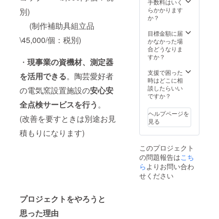
D20cm
様焼」
手数料はいく
×H16c
の変形
らかかります
別)
m)
高台付
か？
き四角
(制作補助具組立品
平皿各
目標金額に届
\45,000/個：税別)
１個、
かなかった場
及び板
合どうなりま
目、柾
すか？
・
現事業の資機材、測定器
目模様
のコッ
支援で困った
を活用できる
。陶芸愛好者
プ各１
時はどこに相
個の５
談したらいい
の電気窯設置施設の
安心安
個組
ですか？
セッ
全点検サービスを行う
。
ト。 平
ヘルプページを
(改善を要すときは別途お見
皿サイ
見る
ズ
積もりになります)
(W21c
m×D11
このプロジェクト
cm×H1.
の問題報告は
こち
5cm)、
コッ
ら
よりお問い合わ
プサイ
せください
ズ
(H8cm×
8cmΦ)
プロジェクトをやろうと
補助具
思った理由
収納