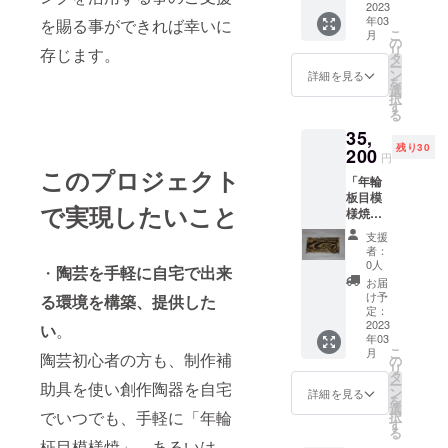
の各1
2023
5cm)
年03
を賜る事ができれば幸いに
個、及
こ
月
び「年
の
リ
存じます。
輪柾目
タ
ー
模様
ン
詳細を見る
を
焼」の
選
択
変形高
す
る
台付き
35,
四角平
残り30
皿1個の
200
円
3個組
このプロジェクト
「年輪
セッ
板目模
ト。平
で実現したいこと
様焼」
皿サイ
の変形
ズ
支援
高台付
(W21c
者：
き四角
m×D11
0人
・
陶芸を手軽に自宅で出来
平皿と
cm×H1.
お届
変形三
5cm)
け予
る環境を構築、提供
した
角平皿
定：
の各1
2023
い
。
年03
個、及
こ
月
陶芸初心者の方も、制作補
び「年
の
リ
輪柾目
タ
ー
助具を使い創作陶器を自宅
模様
ン
詳細を見る
を
焼」の
選
でいつでも、手軽に「年輪
択
変形高
す
る
台付き
柾目模様焼」、あるいは