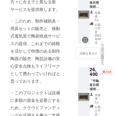
方々に今までと異なる新
板目模
cm)
様焼」
サービスを提供致します。
の変形
支援
高台付
者：
き四角
0人
・このため、制作補助具・
平皿、
お届
又は変
用具セットの販売と、移動
け予
形三角
定：
式電気窯で陶器焼成サービ
平皿の
2023
年03
何れか
こ
スの提供、これまでの経験
月
１個、
の
リ
及び
タ
を活かして特徴のある制作
ー
「年輪
ン
詳細を見る
を
柾目模
選
陶器の販売、陶芸設備の安
択
様焼」
す
る
の変形
心安全点検もライフワーク
26,
高台付
残り30
として携わっていければと
き四角
400
円
平皿１
思っております。
「年輪
個の２
板目模
個組
様焼」
セッ
・このプロジェクトは設備
変形高
ト。 平
支援
台付き
皿サイ
者：
に多額の資金を必要とする
四角平
ズ
0人
皿及び
(W21c
ため、クラウドファンディ
お届
変形三
m×D11
け予
角平皿
cm×H1.
定：
ングを活用する事のご支援