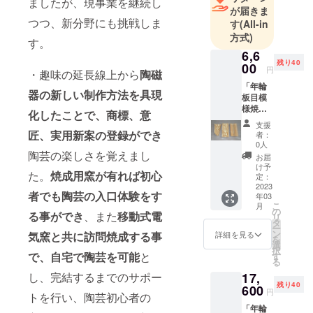
ましたが、現事業を継続し
が届きま
つつ、新分野にも挑戦しま
す
(All-in
方式)
す。
6,6
残り40
00
円
・趣味の延長線上から
陶磁
「年輪
器の新しい制作方法を具現
板目模
様焼」
化したことで、商標、意
又は
支援
「年輪
匠、実用新案の登録ができ
者：
柾目模
0人
様焼」
陶芸の楽しさを覚えまし
お届
の高台
け予
た。
焼成用窯が有れば初心
なし四
定：
角平
2023
者でも陶芸の入口体験をす
年03
皿、あ
こ
月
るいは
の
る事ができ
、また
移動式電
リ
変形三
タ
ー
角平皿
ン
詳細を見る
気窯と共に訪問焼成する事
を
の何れ
選
択
か１個
で、自宅で陶芸を可能
と
す
る
。 平皿
し、完結するまでのサポー
17,
サイズ (
残り40
W21cm
600
円
トを行い、陶芸初心者の
×D10c
「年輪
m×H1.5