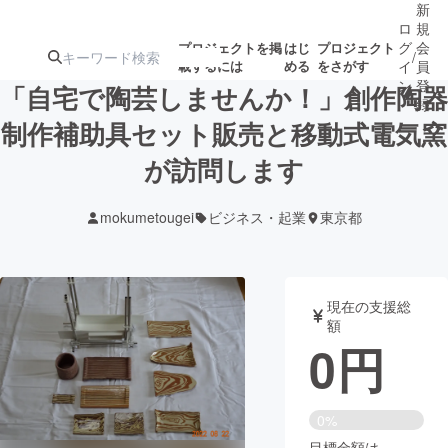
新
ロ
規
グ
会
プロジェクトを掲
はじ
プロジェクト
/
載するには
める
をさがす
イ
員
ン
登
「自宅で陶芸しませんか！」創作陶器
録
制作補助具セット販売と移動式電気窯
が訪問します
人気のプロ
注目のリ
注目の新着プロ
募集終了が近いプ
もうすぐ公開
ジェクト
ターン
ジェクト
ロジェクト
されます
mokumetougei
ビジネス・起業
東京都
アート・写真
音楽
現在の支援総
テクノロジー・ガジェット
ゲーム・サ
額
0
円
映像・映画
書籍・雑誌
0%
ビジネス・起業
チャレンジ
目標金額は