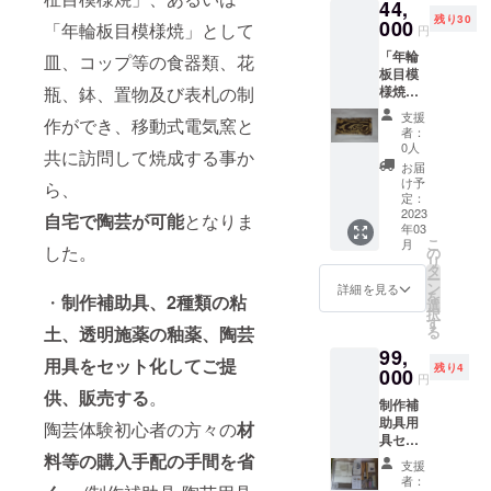
44,
四角平
残り30
皿1個と
000
「年輪板目模様焼」として
円
コップ1
「年輪
個の4個
皿、コップ等の食器類、花
板目模
組セッ
瓶、鉢、置物及び表札の制
様焼」
ト。平
の変形
皿サイ
支援
作ができ、移動式電気窯と
高台付
ズ
者：
き四角
(W21c
0人
共に訪問して焼成する事か
平皿と
m×D11
お届
変形三
cm×H1.
け予
ら、
角平
5cm)・
定：
皿、及
2023
コップ
自宅で陶芸が可能
となりま
年03
び「年
サイズ
こ
月
輪柾目
した。
((H8cm
の
リ
模様
×8cmΦ)
タ
ー
焼」の
ン
詳細を見る
を
・
制作補助具、2種類の粘
変形高
選
択
台付き
す
土、透明施薬の釉薬、陶芸
る
四角平
99,
皿１
用具をセット化
してご提
残り4
個、及
000
円
び板
供、販売する
。
制作補
目、柾
助具用
目模様
陶芸体験初心者の方々の
材
具セッ
のコッ
トの貸
料等の
購入手配の手間を省
プ各１
支援
出しを
個の5個
者：