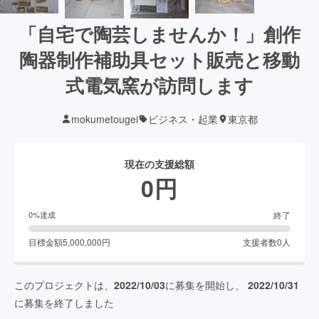
「自宅で陶芸しませんか！」創作
陶器制作補助具セット販売と移動
式電気窯が訪問します
mokumetougei
ビジネス・起業
東京都
現在の支援総額
0
円
終了
0
%達成
目標金額
5,000,000
円
支援者数
0
人
このプロジェクトは、
2022/10/03
に募集を開始し、
2022/10/31
に募集を終了しました