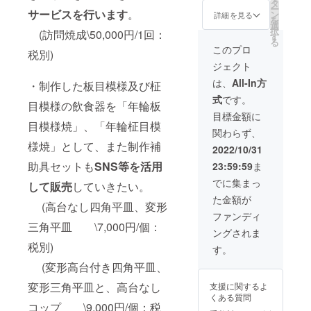
の変形
は先行
タ
ー
高台付
ご送付
サービスを行います
。
ン
詳細を見る
を
き四角
致しま
選
択
(訪問焼成\50,000円/1回：
平皿、
すので
す
る
及び板
陶器制
このプロ
税別)
目、柾
作後、
ジェクト
目模様
日程調
のコッ
整して
は、
All-In方
・制作した板目模様及び柾
プ各１
焼成に
式
です。
個の５
伺いま
目模様の飲食器を「年輪板
個組
す。体
目標金額に
セッ
験終了
目模様焼」、「年輪柾目模
関わらず、
ト。 平
後もご
様焼」として、また制作補
皿サイ
愛用頂
2022/10/31
ズ
ければ
助具セットも
SNS等を活用
23:59:59
ま
(W21c
幸いで
m×D11
す) 「年
でに集まっ
して販売
していきたい。
cm×H1.
輪板目
た金額が
5cm)、
模様
(高台なし四角平皿、変形
コップ
焼」の
ファンディ
サイズ
変形高
三角平皿 \7,000円/個：
ングされま
(H8cm×
台付き
税別)
8cmΦ)
四角平
す。
、補助
皿と変
(変形高台付き四角平皿、
具収納
形三角
ケース
平皿、
変形三角平皿と、高台なし
支援に関するよ
サイズ
「年輪
くある質問
(33cm×
柾目模
コップ \9,000円/個：税