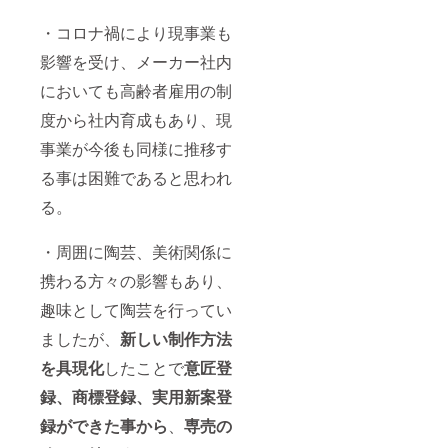
ケース
サイズ
・コロナ禍により現事業も
(W33c
m×D20
影響を受け、メーカー社内
cm×H1
6cm)
においても高齢者雇用の制
度から社内育成もあり、現
事業が今後も同様に推移す
る事は困難であると思われ
る。
・周囲に陶芸、美術関係に
携わる方々の影響もあり、
趣味として陶芸を行ってい
ましたが、
新しい制作方法
を具現化
したことで
意匠登
録、商標登録、実用新案登
録ができた事から
、
専売の