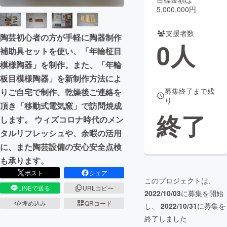
5,000,000円
まちづくり・地域活性化
支援者数
陶芸初心者の方が手軽に陶器制作
0
人
補助具セットを使い、「年輪柾目
CAMPFIRE for Social Good
CAMPFIRE Creation
模様陶器」を制作。また、「年輪
CAMPFIREふるさと納税
machi-ya
コミュニティ
板目模様陶器」を新制作方法によ
募集終了まで残
りご自宅で制作、乾燥後ご連絡を
り
頂き「移動式電気窯」で訪問焼成
終了
します。 ウィズコロナ時代のメン
タルリフレッシュや、余暇の活用
に、また陶芸設備の安心安全点検
も承ります。
ポスト
シェア
このプロジェクトは、
LINEで送る
URLコピー
2022/10/03
に募集を開始
埋め込み
QRコード
し、
2022/10/31
に募集を
終了しました