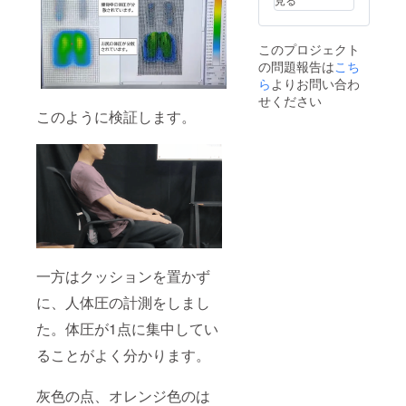
能性も
使用部
ござい
材の供
ます。
給状
このプロジェクト
※デザイ
況、製
の問題報告は
こち
ン・仕
造工程
様は変
ら
よりお問い合わ
上の都
更にな
合等に
せください
る可能
より出
このように検証します。
性もご
荷時期
ざいま
が遅れ
す。ご
る場合
了承く
があり
ださ
ます。
い。 ※
ご注文
状況、
使用部
材の供
給状
一方はクッションを置かず
況、製
造工程
に、人体圧の計測をしまし
上の都
た。体圧が1点に集中してい
合等に
より出
ることがよく分かります。
荷時期
が遅れ
る場合
灰色の点、オレンジ色のは
があり