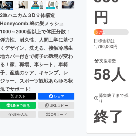
円
まちづくり・地域活性化
2重ハニカム３D立体構造
Honeycomb:蜂の巣メッシュ
CAMPFIRE for Social Good
CAMPFIRE Creation
1000～2000個以上で体圧分散！
27%
CAMPFIREふるさと納税
machi-ya
コミュニティ
弾力性、耐久性、人間工学に基づ
目標金額は
1,780,000円
くデザイン、洗える、接触冷感生
地カバー付きで椅子の環境が変わ
支援者数
る！家、職場、車シート、車椅
58
人
子、産後のケア、キャンプ、レ
ジャー、スポーツ観戦あらゆる状
況でサポート!
募集終了まで残
ポスト
シェア
り
LINEで送る
URLコピー
終了
埋め込み
QRコード