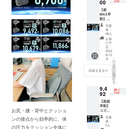
バー１
00
より下
300
性もご
ます。
円
枚付
がる可
ざいま
【超
き）ｘ
能性も
す。ご
MAX早
１個
ござい
了承く
割】コ
【CAM
ます。
ださ
ズモ
PFIRE
※デザイ
い。 ※
支援
クッ
価格
ン・仕
ご注文
者：
ション
￥7000
様は変
48人
状況、
＆コズ
の】
更にな
使用部
お届
モラン
【税込
る可能
け予
材の供
バー
み/送料
定：
性もご
給状
クッ
2022
込み】
ざいま
況、製
年10
ション
※皆様の
す。ご
造工程
こ
月
ｘ１
支援購
の
了承く
上の都
リ
セット
入によ
タ
ださ
合等に
ー
25％OF
り量産
ン
い。 ※
詳細を見る
より出
を
F 完成
効率が
選
ご注文
荷時期
択
したコ
向上し
す
状況、
が遅れ
る
ズモ
た場
使用部
る場合
9,4
クッ
合、正
材の供
があり
残り
ション
92
規販売
400
給状
ます。
円
（接触
価格が
況、製
【超超
冷感生
販売予
造工程
早割】
地カ
定価格
上の都
お尻・腰・背中とクッショ
コズモ
バー１
より下
合等に
クッ
枚付
がる可
より出
支援
ンの接点から効率的に、体
ション
き）ｘ
能性も
荷時期
者：
＆コズ
１個 完
ござい
0人
が遅れ
の圧力をクッション全体に
モラン