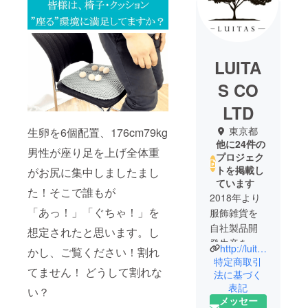
LUITA
S CO
LTD
東京都
生卵を6個配置、176cm79kg
他に24件の
男性が座り足を上げ全体重
プロジェク
トを掲載し
がお尻に集中しましたまし
ています
た！そこで誰もが
2018年より
「あっ！」「ぐちゃ！」を
服飾雑貨を
自社製品開
想定されたと思います。し
発生産をし
http://luitas.co.jp/
かし、ご覧ください！割れ
ています。
特定商取引
てません！ どうして割れな
今、私たち
法に基づく
表記
の生活スタ
い？
メッセー
イルは大き