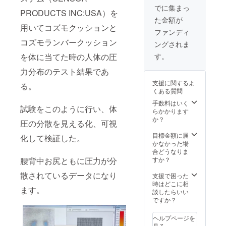
冷感生
入によ
性もご
でに集まっ
ます。
PRODUCTS INC:USA）を
地カ
り量産
ざいま
た金額が
バー１
効率が
す。ご
用いてコズモクッションと
枚付
向上し
了承く
ファンディ
き）ｘ
た場
ださ
コズモランバークッション
ングされま
１個
合、正
い。 ※
【CAM
規販売
ご注文
す。
を体に当てた時の人体の圧
PFIRE
価格が
状況、
価格
販売予
力分布のテスト結果であ
使用部
￥1186
定価格
材の供
支援に関するよ
る。
6】【税
より下
給状
くある質問
込み/送
がる可
況、製
料込
能性も
手数料はいく
造工程
試験をこのように行い、体
み】 ※
ござい
らかかります
上の都
皆様の
ます。
か？
合等に
圧の分散を見える化、可視
支援購
※デザイ
より出
入によ
ン・仕
目標金額に届
荷時期
化して検証した。
り量産
様は変
かなかった場
が遅れ
効率が
更にな
合どうなりま
る場合
向上し
る可能
すか？
腰背中お尻ともに圧力が分
があり
た場
性もご
ます。
合、正
散されているデータになり
ざいま
支援で困った
規販売
す。ご
時はどこに相
ます。
価格が
了承く
談したらいい
販売予
ださ
ですか？
定価格
い。 ※
より下
ご注文
ヘルプページを
がる可
状況、
見る