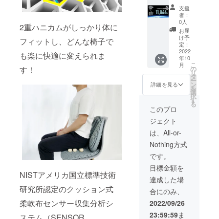
給状
コズモ
き）ｘ
15％OF
能性も
況、製
支援
クッ
１個 完
F￥178
ござい
者：
造工程
ション
成した
0お得】
0人
ます。
上の都
2重ハニカムがしっかり体に
＆コズ
コズモ
【税込
※デザイ
お届
合等に
モラン
ラン
み/送料
け予
ン・仕
より出
フィットし、どんな椅子で
バー
バー
定：
込み】
様は変
荷時期
クッ
2022
クッ
※皆様の
も楽に快適に変えられま
更にな
が遅れ
年10
ション
ション
支援購
る可能
る場合
こ
月
ｘ１
（接触
す！
の
入によ
性もご
があり
リ
セット
冷感生
タ
り量産
ざいま
ます。
ー
完成し
地カ
ン
効率が
詳細を見る
す。ご
を
たコズ
バー１
選
向上し
了承く
択
モクッ
枚付
す
た場
ださ
る
ション
き）ｘ
合、正
このプロ
い。 ※
（接触
１個
規販売
ご注文
ジェクト
冷感生
【CAM
価格が
状況、
地カ
PFIRE
販売予
は、All-or-
使用部
バー１
価格
定価格
材の供
Nothing方式
枚付
￥1186
より下
給状
き）ｘ
6の
がる可
です。
況、製
１個 完
10％OF
能性も
造工程
目標金額を
成した
F￥118
ござい
上の都
NISTアメリカ国立標準技術
コズモ
7お得】
ます。
達成した場
合等に
ラン
【税込
※デザイ
より出
研究所認定のクッション式
合にのみ、
バー
み/送料
ン・仕
荷時期
クッ
込み】
様は変
柔軟布センサー収集分析シ
2022/09/26
が遅れ
ション
※皆様の
更にな
る場合
23:59:59
ま
（接触
ステム（SENSOR
支援購
る可能
があり