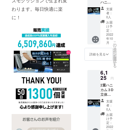
ズモクッションで生まれ変
ハニカ
枚付
価格が
状況、
ム３D立
き）ｘ
販売予
わります。毎日快適に楽
使用部
支援
体構造
１個
定価格
材の供
者：
コズモ
【CAM
に！
より下
0人
給状
ラン
PFIRE
がる可
況、製
お届
バー
価格
能性も
け予
造工程
クッ
￥7000
定：
ござい
上の都
ション
2022
の
ます。
合等に
年10
ｘ１個
20％OF
※デザイ
より出
こ
月
15％OF
F￥140
の
ン・仕
荷時期
リ
F 完成
0お得】
タ
様は変
が遅れ
ー
したコ
【税込
ン
更にな
詳細を見る
る場合
を
ズモラ
み/送料
選
る可能
があり
択
ンバー
込み】
す
性もご
ます。
る
クッ
※皆様の
ざいま
6,1
ション
支援購
す。ご
（接触
25
入によ
了承く
円
冷感生
り量産
ださ
2重ハニ
地カ
効率が
い。 ※
カム３D
バー１
向上し
ご注文
立体構
枚付
た場
状況、
造コズ
き）ｘ
合、正
使用部
支援
モクッ
１個
規販売
材の供
者：
ション
【CAM
価格が
0人
給状
ｘ１ 完
PFIRE
販売予
況、製
お届
成した
価格
定価格
け予
造工程
コズモ
￥7000
定：
より下
上の都
クッ
2022
の
がる可
合等に