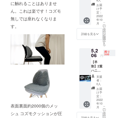
に触れることはありませ
クッ
お届
ション
け予
ん。これは楽です！コズモ
ｘ１個
定：
20％OF
2022
無しでは座れなくなりま
年10
F 完成
こ
月
したコ
の
す。
リ
ズモ
タ
ー
クッ
ン
詳細を見る
を
ション
選
択
（接触
す
る
冷感生
5,2
地カ
残り
バー１
06
300
円
枚付
【早
き）ｘ
割】2重
１個
ハニカ
【CAM
ム３D立
PFIRE
支援
体構造
価格
者：
コズモ
￥6125
0人
クッ
の
お届
ション
20％OF
け予
ｘ１個
F￥122
定：
15％OF
2022
5お得】
年10
F 完成
【税込
表面裏面約2000個のメッ
こ
月
したコ
み/送料
の
リ
ズモ
シュ コズモクッションが圧
込み】
タ
ー
クッ
※皆様の
ン
詳細を見る