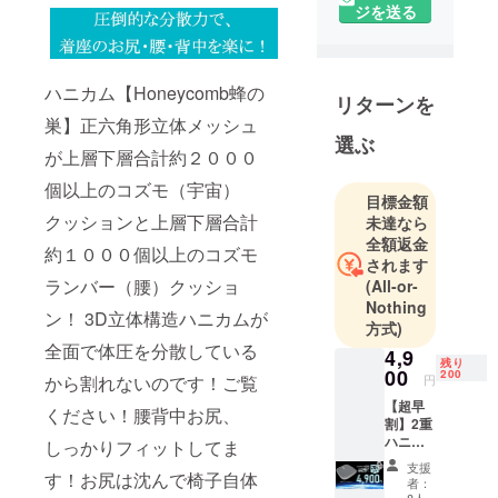
ジを送る
く変わりつ
つある中
で、悩みや
問題の解決
ハニカム【Honeycomb蜂の
リターンを
をお手伝い
巣】正六角形立体メッシュ
ができるも
選ぶ
が上層下層合計約２０００
の、暮らし
個以上のコズモ（宇宙）
を豊かにす
目標金額
るものを開
クッションと上層下層合計
未達なら
発しお届け
全額返金
約１０００個以上のコズモ
することが
されます
ランバー（腰）クッショ
(All-or-
目標です。
Nothing
これから新
ン！ 3D立体構造ハニカムが
方式)
しい時代に
全面で体圧を分散している
4,9
なり、その
残り
00
200
円
から割れないのです！ご覧
時代に必要
【超早
とされる製
ください！腰背中お尻、
割】2重
品を提供で
ハニカ
しっかりフィットしてま
きたらと思
ム３D立
支援
体構造
す！お尻は沈んで椅子自体
います。
者：
コズモ
8人