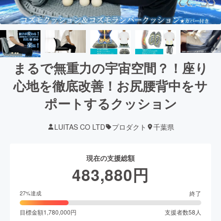
まるで無重力の宇宙空間？！座り
心地を徹底改善！お尻腰背中をサ
ポートするクッション
LUITAS CO LTD
プロダクト
千葉県
現在の支援総額
483,880
円
終了
27
%達成
目標金額
1,780,000
円
支援者数
58
人