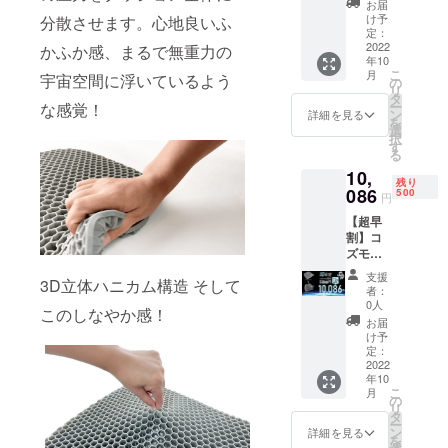
成した
ます。
る場合
お届
バー
コズモ
※デザイ
け予
分散させます。心地良いふ
があり
クッ
ラン
定：
ン・仕
ます。
ション
2022
バー
かふか感、まるで無重力の
様は変
年10
ｘ１
クッ
更にな
こ
月
宇宙空間に浮いているよう
セット
ション
の
る可能
リ
20％OF
（接触
タ
性もご
ー
な感覚！
F 完成
冷感生
ン
ざいま
詳細を見る
を
したコ
地カ
選
す。ご
択
ズモ
バー１
す
了承く
る
クッ
枚付
ださ
10,
ション
き）ｘ
い。 ※
残り
（接触
086
１個
500
ご注文
円
冷感生
【CAM
状況、
【超早
地カ
PFIRE
使用部
割】コ
バー１
価格
材の供
ズモ
枚付
￥1186
給状
クッ
き）ｘ
6の
況、製
支援
3D立体ハニカム構造 そして
ション
１個 完
25％OF
造工程
者：
＆コズ
成した
F￥296
0人
上の都
このしなやか感！
モラン
コズモ
6お得】
合等に
お届
バー
ラン
【税込
け予
より出
クッ
バー
定：
み/送料
荷時期
ション
2022
クッ
込み】
が遅れ
年10
ｘ１
ション
※皆様の
る場合
こ
月
セット
（接触
の
支援購
があり
リ
15％OF
冷感生
タ
入によ
ます。
ー
F 完成
地カ
ン
り量産
詳細を見る
を
したコ
バー１