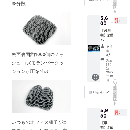
を
を分散！
ション
支援購
選
択
（接触
入によ
す
る
冷感生
り量産
5,6
地カ
効率が
残り
バー１
00
向上し
200
円
枚付
た場
【超早
き）ｘ
合、正
割】2重
１個
規販売
ハニカ
【CAM
価格が
ム３D立
PFIRE
販売予
支援
体構造
価格
定価格
者：
表面裏面約1000個のメッ
コズモ
￥6125
より下
3人
ラン
の
がる可
お届
シュ コズモランバークッ
バー
15％OF
能性も
け予
クッ
F￥919
定：
ござい
ションが圧を分散！
ション
2022
お得】
ます。
年10
ｘ１個
【税込
※デザイ
こ
月
20％OF
み/送料
の
ン・仕
リ
F 完成
込み】
タ
様は変
ー
したコ
※皆様の
ン
更にな
詳細を見る
を
ズモラ
支援購
選
る可能
択
ンバー
入によ
す
性もご
る
クッ
り量産
ざいま
5,9
ション
効率が
す。ご
残り
（接触
50
向上し
300
了承く
円
冷感生
た場
ださ
いつものオフィス椅子がコ
【早
地カ
合、正
い。 ※
割】2重
バー１
規販売
ご注文