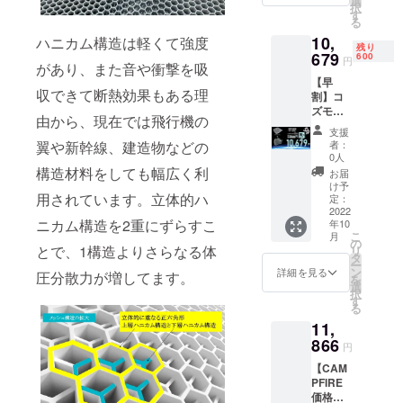
選
効率が
択
ズモ
枚付
す
向上し
る
クッ
き）ｘ
た場
10,
ション
ハニカム構造は軽くて強度
１個
合、正
残り
（接触
679
【CAM
600
規販売
円
があり、また音や衝撃を吸
冷感生
PFIRE
価格が
【早
地カ
価格
販売予
収できて断熱効果もある理
割】コ
バー１
￥1186
定価格
ズモ
枚付
6の
より下
由から、現在では飛行機の
クッ
き）ｘ
20％OF
がる可
支援
ション
１個 完
F￥237
能性も
者：
翼や新幹線、建造物などの
＆コズ
成した
4お得】
0人
ござい
モラン
コズモ
構造材料をしても幅広く利
【税込
ます。
お届
バー
ラン
み/送料
け予
※デザイ
クッ
用されています。立体的ハ
バー
定：
込み】
ン・仕
ション
2022
クッ
※皆様の
様は変
ニカム構造を2重にずらすこ
年10
ｘ１
ション
支援購
更にな
こ
月
セット
（接触
の
入によ
る可能
とで、1構造よりさらなる体
リ
10％OF
冷感生
タ
り量産
性もご
ー
F 完成
地カ
ン
効率が
詳細を見る
ざいま
圧分散力が増してます。
を
したコ
バー１
選
向上し
す。ご
択
ズモ
枚付
す
た場
了承く
る
クッ
き）ｘ
合、正
ださ
11,
ション
１個
規販売
い。 ※
（接触
866
【CAM
価格が
ご注文
円
冷感生
PFIRE
販売予
状況、
【CAM
地カ
価格
定価格
使用部
PFIRE
バー１
￥1186
より下
材の供
価格】
枚付
6の
がる可