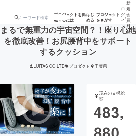
新
ロ
規
グ
会
プロジェクトを掲
はじ
プロジェクト
/
載するには
める
をさがす
イ
員
ン
登
まるで無重力の宇宙空間？！座り心地
録
を徹底改善！お尻腰背中をサポート
するクッション
人気のプロ
注目のリ
注目の新着プロ
募集終了が近いプ
もうすぐ公開
ジェクト
ターン
ジェクト
ロジェクト
されます
LUITAS CO LTD
プロダクト
千葉県
アート・写真
音楽
現在の支援総
テクノロジー・ガジェット
ゲーム・サ
額
483,
映像・映画
書籍・雑誌
880
ビジネス・起業
チャレンジ