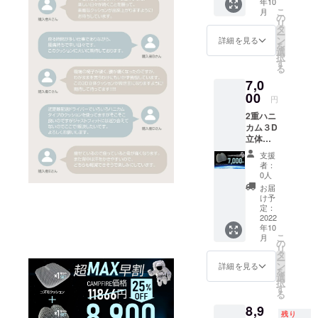
年10
ション
15％OF
能性も
より出
こ
月
（接触
F￥105
の
ござい
荷時期
リ
冷感生
0お得】
タ
ます。
が遅れ
ー
地カ
【税込
ン
※デザイ
詳細を見る
る場合
を
バー１
み/送料
選
ン・仕
があり
択
枚付
込み】
す
様は変
ます。
る
き）ｘ
※皆様の
更にな
7,0
１個
支援購
る可能
【CAM
00
入によ
性もご
円
PFIRE
り量産
ざいま
2重ハニ
価格
効率が
す。ご
カム３D
￥6125
向上し
了承く
立体構
】【税
た場
ださ
造コズ
込み/送
合、正
い。 ※
支援
モラン
料込
規販売
ご注文
者：
バー
み】 ※
価格が
0人
状況、
クッ
皆様の
販売予
使用部
お届
ション
支援購
定価格
け予
材の供
ｘ１ 完
入によ
定：
より下
給状
成した
2022
り量産
がる可
況、製
年10
コズモ
効率が
能性も
造工程
こ
月
ラン
向上し
の
ござい
上の都
リ
バー
た場
タ
ます。
合等に
ー
クッ
合、正
ン
※デザイ
詳細を見る
より出
を
ション
規販売
選
ン・仕
荷時期
択
（接触
価格が
す
様は変
が遅れ
る
冷感生
販売予
更にな
る場合
8,9
地カ
定価格
る可能
があり
残り