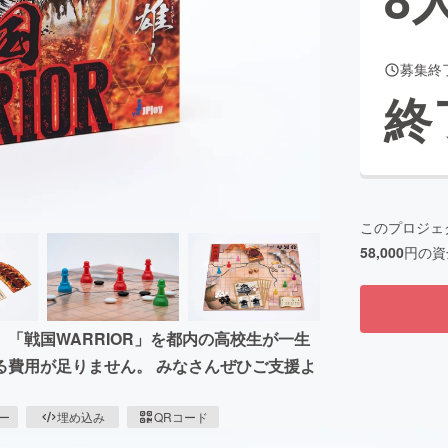
募集終
CAMPFIRE for Social Good
CAMPFIRE Creation
終
CAMPFIREふるさと納税
machi-ya
コミュニティ
このプロジェ
58,000
円の資
「戦国WARRIOR」を都内の高校生が一生
る費用が足りません。 みなさんぜひご支援よ
ピー
埋め込み
QRコード