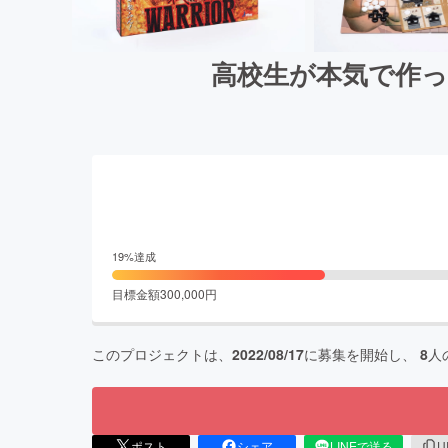
高校生が本気で作っ
19
%達成
目標金額
300,000
円
このプロジェクトは、
2022/08/17
に募集を開始し、
8
人
ポスト
シェア
LINEで送る
U