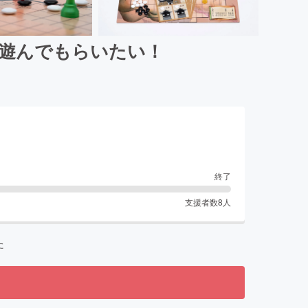
を遊んでもらいたい！
終了
支援者数
8
人
た