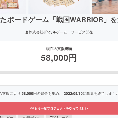
たボードゲーム「戦国WARRIOR」
株式会社JPjoy
ゲーム・サービス開発
現在の支援総額
58,000
円
の支援により
58,000
円の資金を集め、
2022/09/30
に募集を終了しまし
もう一度プロジェクトをやってほしい
RLコピー
埋め込み
QRコード