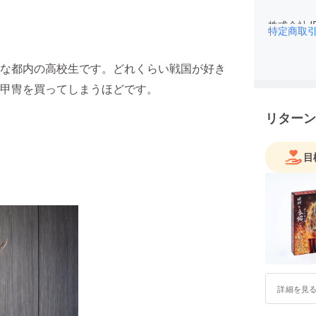
株式会社J
特定商取
ムの販売
社員一同
な都内の高校生です。どれくらい戦国が好き
届けする
甲冑を買ってしまうほどです。
法人番号：〒1
リターン
会社住所：
目
詳細を見