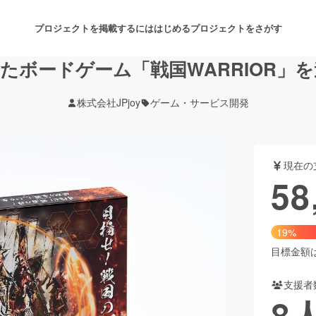
プロジェクトを掲載するには
はじめる
プロジェクトをさがす
たボードゲーム「戦国WARRIOR」
株式会社JPjoy
ゲーム・サービス開発
注目のリターン
注目の新着プロジェクト
募集終了が近いプロジェクト
も
現在の
音楽
舞台・パフォーマンス
58
ゲーム・サービス開発
フード・飲食店
19%
書籍・雑誌出版
アニメ・漫画
目標金額は3
支援者
チャレンジ
ビューティー・ヘルスケ
8