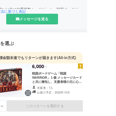
Pjoyは主に知育算数カードゲーム、戦国ボードゲー
引法に基づく表記
を行っています！
メッセージを送る
、お客様に楽しいと思ってもらえる商品を開発しお
のが使命だと感じております！
530043 1011001132937
を選ぶ
東京都目黒区東山1丁目6番7号フォーラム中目黒
標金額未達でもリターンが届きます
(All-in方式)
6,000
円
戦国ボードゲーム「戦国
WARRIOR」１個 メッセージカード
と共に梱包し、支援者様の元に心を
込めてお届けします！ 是非、戦国
支援者：7人
WARRIORの魅力を味わってみてく
お届け予定：2022年10月
ださい！
このリターンを選択する
る