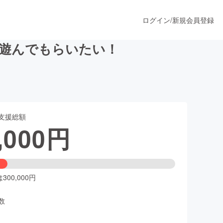
ログイン
/
新規会員登録
を遊んでもらいたい！
うすぐ公開されます
支援総額
プロダクト
,000
円
ファッション
スポーツ
00,000円
数
ア
ソーシャルグッド
人