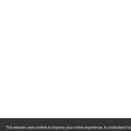
This website uses cookies to improve your online experience, to understand h