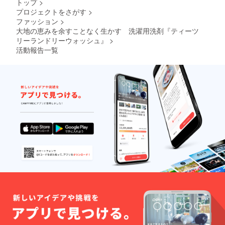
トップ
>
定の製
プロジェクトをさがす
>
品と同
ファッション
>
製品に
なりま
大地の恵みを余すことなく生かす 洗濯用洗剤『ティーツ
す。
リーランドリーウォッシュ』
>
（正式
活動報告一覧
販売品
につい
ては、
仕様が
変更に
なる可
能性も
あござ
いま
す）
※700ml
入リの
ボトル
に入っ
た液体
洗剤で
す ※送
料を含
みます