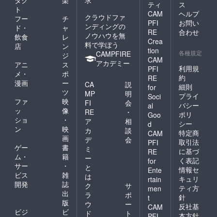
ティ
ス
ト
CAM
ヘルプ
クラウドファ
フー
チ
PFI
お問い
ンディングの
ド・
ャ
RE
合わせ
ノウハウを無
飲食
レ
Crea
料で学ぼう
店
ン
tion
各種規定
CAMPFIRE
ジ
CAM
アカデミー
アニ
ス
利用規
PFI
メ・
ポ
約
RE
漫画
ー
CA
説
細則
for
ツ
MP
明
プライ
Soci
ファ
映
FI
会
バシー
al
ッ
像
RE
・
ポリ
Goo
ショ
・
ア
相
シー
d
ン
映
カ
談
特定商
CAM
画
デ
会
取引法
PFI
ゲー
書
ミ
に基づ
RE
ム・
籍
ー
く表記
for
サー
・
と
情報セ
Ente
ビス
雑
は
キュリ
rtain
開発
誌
ク
サ
ティ方
men
出
ラ
ポ
針
t
版
ウ
ー
反社基
CAM
ビジ
ビ
ド
ト
本方針
PFI