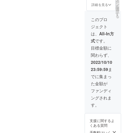
なりま
ー
体験です。自分の星座はも
リー
の星座
ン
詳細を見る
す。
を
〈My Fortune laundry wash
ウォッ
など、
選
（正式
ちろん、ご家族や大切な方
択
シュ
気にな
す
販売品
制作について〉pen
る
（700m
る星座
の星座、星のめぐりに合わ
このプロ
につい
lボトル
をお選
shugen『12星座の香りを
ては、
ジェクト
タイ
せて香りを変えるなんて使
びいた
仕様が
プ） 3
纏ったランドリーウォッ
だけれ
は、
All-In方
変更に
い方も楽しいなと感じまし
本 ボト
ばと思
なる可
シュ（洗濯用洗剤）』の星
式
です。
ルタイ
いま
能性も
た。みなさんも1度使ってみ
プ
す。 無
目標金額に
ござい
座をいくつか組み合わせ
（700m
香料も
ませんか？ご支援お待ちし
ます）
関わらず、
l）のラ
お選び
て、あなただけのオリジナ
※700ml
ンド
ております☆
いただ
2022/10/10
入リの
リー
ルラッキーチャーム『My
けま
ボトル
23:59:59
ま
ウォッ
す。 ３
に入っ
Fortune laundry wash』を作
シュを
種類、
でに集まっ
た液体
無香料
すべて
洗剤で
ります。どの星座を組み合
た金額が
と12星
同じ香
す ※送
座の香
りを選
わせるかは、占い師の鑑定
ファンディ
料を含
りの中
ぶこと
みます
ングされま
からお
によるものでもOKですし、
も可能
好きな
です。
す。
ご自身で香りテスターで星
ものを3
※260ml
点お選
入リの
座の組み合わせを決めるこ
びいた
詰替え
支援に関するよ
だける
パウチ
とも可能で
くある質問
プラン
に入っ
です。
す。 ◆鑑定
た液体
手数料はいく