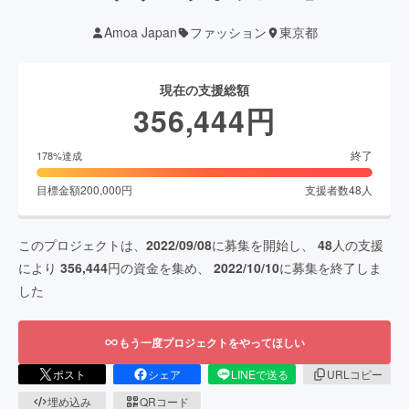
Amoa Japan
ファッション
東京都
現在の支援総額
356,444
円
終了
178
%達成
目標金額
200,000
円
支援者数
48
人
このプロジェクトは、
2022/09/08
に募集を開始し、
48
人の支援
により
356,444
円の資金を集め、
2022/10/10
に募集を終了しま
した
もう一度プロジェクトをやってほしい
ポスト
シェア
LINEで送る
URLコピー
埋め込み
QRコード