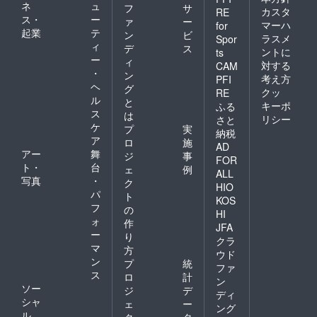
ネ
ュ
フ
サ
カスタ
RE
ス・
ー
ァ
ー
マーハ
for
起業
テ
ン
ビ
ラスメ
Spor
ィ
デ
ス
ントに
ts
ー
ィ
対する
CAM
・
ン
考え方
PFI
ヘ
グ
クッ
RE
ル
と
キーポ
ふる
ス
は
リシー
さと
ケ
プ
実
納税
ア
ロ
施
AD
アー
舞
ジ
事
FOR
ト・
台
ェ
例
ALL
写真
・
ク
HIO
パ
ト
KOS
フ
の
HI
ォ
作
JFA
ー
り
クラ
マ
方
ウド
ン
プ
統
ファ
ス
ロ
計
ン
ソー
ジ
デ
ディ
シャ
ェ
ー
ング
ル
ク
タ