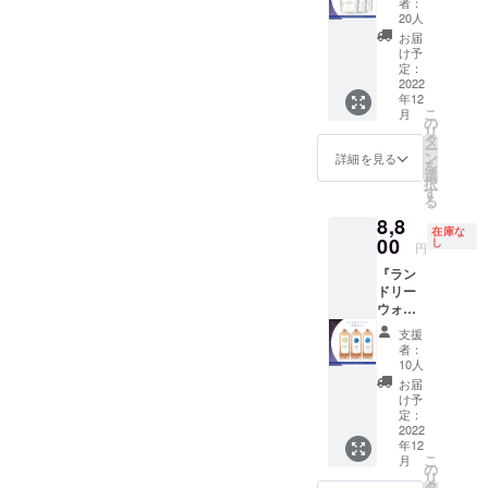
族の星
みます
者：
よー♪と思い立って使ってみ
本セッ
パウチ
座な
20人
は、1枠10分です。 最大3
くの方に、少しでも早くラ
ト』 お
に入っ
ど、気
お届
ました。テスターとして
好きな
た無香
になる
け予
枠(30分)までご予約いただけ
ンドリーウォッシュをお使
星座の
料を含
定：
使った1度きりだったので、
星座を
ランド
2022
む13種
ます。 お友だちと一緒に
お選び
いいただいて、楽しいお洗
年12
久々の登場のてんびん座。
リー
類のラ
くださ
こ
月
鑑定を受けたい、ご家族で
ウォッ
濯時間をお過ごしいただけ
ンド
の
い。 無
洗濯機が回っている間、
リ
シュ
リー
タ
香料も
一緒に受けたいという方
ー
ればと思います。みなさん
（260ｍ
ウォッ
ン
お選び
詳細を見る
「あ～この香り好きかも♪」
を
l詰め替
シュを
選
いただ
は、参加される人数分の枠
のご支援、よろしくお願い
択
えパウ
お試し
そして、洗濯が終わって干
す
けま
る
チ） 3
いただ
をお取りください。〈例〉
す。 ３
します！
し始めた瞬間、「あ、娘の
8,8
本 無香
けま
種類、
在庫な
友だち2名で同じ時間に鑑定
料と12
00
す。
し
すべて
円
香りがする！」娘の雰囲気
星座の
※260ml
同じ香
→前後続けて「2枠」予約◆
『ラン
香りの
入リの
りを選
を感じさせる香りが瞬時に
ドリー
中から
詰替え
ぶこと
会場：桃花（TAOFA）
ウォッ
お好き
パウチ
広がったんです。無邪気に
も可能
シュ
なもの
に入っ
@cafetaofa 渋谷区
です。
支援
ボトル
笑う彼女の雰囲気といいま
を3点お
た液体
ボトル
者：
タイ
千駄ヶ谷3-51-7 PORTAL
選びい
洗剤で
10人
タイプ
すか、とにかく娘らしい香
プ 選
ただけ
す ※送
は、正
お届
POINT HARAJUKU ANNEX
べる3本
るプラ
料を含
け予
式販売
りがするなーと感じまし
セッ
ンで
定：
みます
開始予
1階◆ 内容：「占い師によ
ト』 お
2022
す。 ご
た。洗濯用洗剤で誰かのこ
定の製
年12
好きな
自身の
る鑑定」 My
品と同
こ
月
星座の
とを想うなんて、初めての
星座と
の
製品に
リ
ランド
Fortune laundry wash制作
ご家族
タ