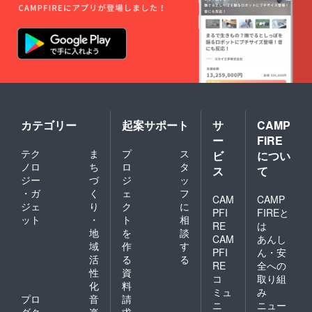
カテゴリー
起案サポート
サ
CAMP
ー
FIRE
テク
ま
プ
ス
ビ
につい
ノロ
ち
ロ
タ
ス
て
ジー
づ
ジ
ッ
・ガ
く
ェ
フ
CAM
CAMP
ジェ
り
ク
に
PFI
FIREと
ット
・
ト
相
RE
は
地
を
談
CAM
あんし
域
作
す
PFI
ん・安
活
る
る
RE
全への
性
資
コ
取り組
化
料
ミュ
み
プロ
音
請
ニ
ニュー
ダク
楽
求