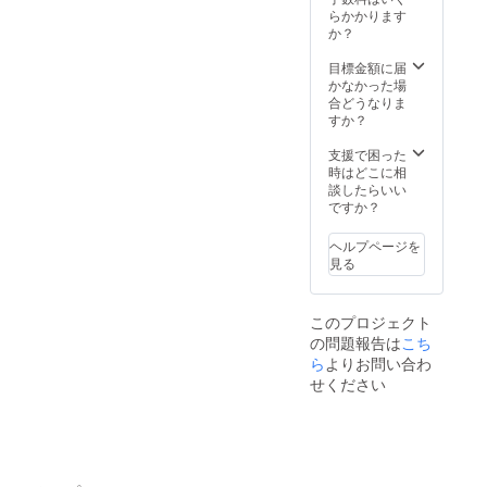
ご自身
洗剤で
らかかります
料：1,500円/10分（最大3
の星座
す ※送
か？
とご家
料を含
枠：30分まで）＊鑑定時に
族の星
みます
目標金額に届
座な
かなかった場
占い師さんよりおすすめい
ど、気
合どうなりま
になる
ただいたMy Fortune laundry
すか？
星座を
washをご購入希望の場合
お選び
支援で困った
くださ
時はどこに相
は、1本（30ml）：550円
い。 無
談したらいい
香料も
ですか？
（税込）にて販売いたしま
お選び
いただ
す。
ヘルプページを
けま
見る
す。 ３
種類、
すべて
このプロジェクト
同じ香
の問題報告は
こち
りを選
ぶこと
ら
よりお問い合わ
も可能
せください
です。
ボトル
タイプ
は、正
式販売
開始予