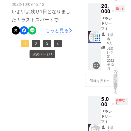
（700m
る星座
た液体
2022/10/09 12:12
20,
lボトル
をお選
洗剤で
変お待たせいたしました！
で、ぜひぜひテスターでお
過ごすことができました。
残り5
タイ
000
びいた
いよいよ残り1日となりまし
す ※送
円
プ） 3
現在、台湾での製造を進め
だけれ
試しだけでいただけるとう
料込み
ありがとうございます。胸
『ラン
た！ラストスパートで
本 ボト
ばと思
の価格
ている最中です。お届けの
ドリー
れしいです。ご参加いただ
ルタイ
をはって正式販売に望めそ
いま
です
す！！「支援忘れてた！」
ウォッ
プ
す。 無
もっと見る
準備が整いましたら、改め
く占い師さんは、・彌彌
うです。さて、12月正式販
シュ
（700m
香料も
支援
「まだ迷っているんだよ
13種コ
l）のラ
お選び
者：
てご連絡いたします。よろ
告 さん・ヨシノ・エリ
売開始予定のランドリー
ンプ
ンド
いただ
5人
ねー･･･」「以下、プロジェ
1
2
3
4
リート
リー
しくお願いいたします。ラ
けま
カ さん・桜羽佑瑛 さ
お届
ウォッシュシリーズを誰よ
セッ
クトのこと知った！」そん
ウォッ
す。 ３
け予
次のページ
ンドリーウォッシュシリー
ト』 ラ
ん・麻由古 さん詳しいご
シュを
定：
りも早くお試しいただける
種類、
なみなさま。詰め替えパウ
ンド
2022
無香料
すべて
ズで、星座の香りを味方に
紹介は、こちらをご覧くだ
年12
最後のチャンスです！ぜひ
リー
と12星
同じ香
チタイプは在庫があるた
こ
月
ウォッ
座の香
の
りを選
つけて、自分の望む明日へ
さい。予約優先イベントで
ぜひ、ご支援よろしくお願
リ
シュの
りの中
タ
ぶこと
め、ご支援のお申し込みい
ー
全ライ
からお
と向かうきっかけとなれま
ン
も可能
詳細を見る
す。ご予約はこちらからお
いします！毎度言っている
を
ンナッ
ただいてすぐのリターン品
好きな
選
です。
択
すように･･･本当にありがと
プがお
願いいたします。
ものを3
ので、分かってるよ～と言
す
※260ml
る
発送が可能です☆今日の
試しで
点お選
入リの
うございました！！スタッ
https://reserva.be/penshuge
われそうですが･･･「詰め替
5,0
きるコ
びいた
詰替え
朝、お洗濯をするときに、
在庫な
ンプ
00
だける
し
パウチ
フ一同
円
n沢山の方のご来場、お待ち
えパウチタイプは、在庫が
リート
プラン
に入っ
ふと、先日誕生日を迎えた
『ラン
セット
です。
た液体
しております。◆ 日時：
あるのでお申し込みいただ
ドリー
プラン
ばかりの娘の星座「てんび
ご自身
洗剤で
ウォッ
です。
2023年1月21日（土）15時
の星座
いてすぐに発送可能です～
す ※送
ん座」の洗剤を使ってみ
シュ
260ml
とご家
料を含
支援
00分～20時00分＊予約時間
選べる3
～～！！！」ひとりでも多
詰替え