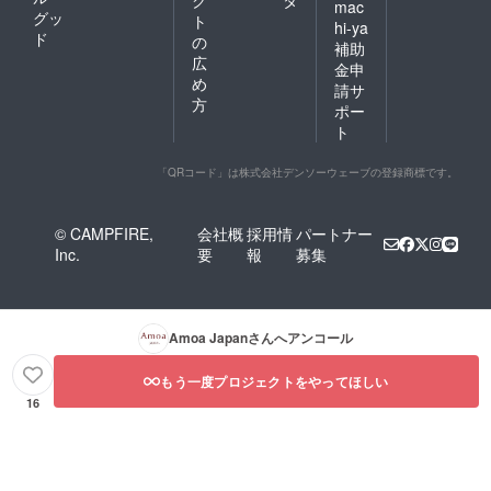
mac
グッ
ト
hi-ya
ド
の
補助
広
金申
め
請サ
方
ポー
ト
「QRコード」は株式会社デンソーウェーブの登録商標です。
© CAMPFIRE,
会社概
採用情
パートナー
Inc.
要
報
募集
Amoa Japan
さんへアンコール
もう一度プロジェクトをやってほしい
16