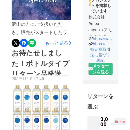
トを掲載し
ています
株式会社
Amoa
沢山の方にご支援いただ
Japan（アモ
き、販売がスタートしたラ
ア ジャパ
https://www.penshugen.com/
ンドリーウォッシュシリー
もっと見る
ン）は、
https://megumi-haruna.com/
ズ。その『12星座の香りを
特定商取引
お待たせしまし
法に基づく
『ただ、飾
纏ったランドリーウォッ
表記
た！ボトルタイプ
るためのア
シュ』と『占い』のコラボ
メッセー
クセサリー
リターン品発送完
ジを送る
イベントを開催します！！
ではなく、
2022/11/15 17:49
実は、この『12星座の香り
生きる上で
了
のパート
を纏ったランドリーウォッ
ナーとなる
リターンを
シュ』 、お好みの星座を組
ジュエ
み合わせて（混ぜ合わせ
選ぶ
リー』
て）オリジナルの香りを作
3,0
をテーマに
ることができるのです！！
残り19
00
円
したジュエ
＊これは、pen shugenオリ