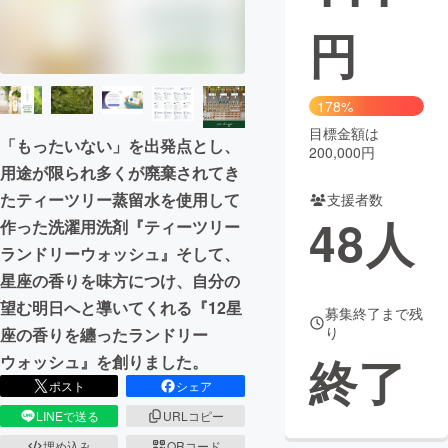
円
まちづくり・地域活性化
CAMPFIRE for Social Good
CAMPFIRE Creation
178%
CAMPFIREふるさと納税
machi-ya
コミュニティ
目標金額は
「もったいない」を出発点とし、
200,000円
用途が限られ多くが廃棄されてき
たティーツリー蒸留水を使用して
支援者数
48
人
作った洗濯用洗剤『ティーツリー
ランドリーウォッシュ』そして、
星座の香りを味方につけ、自分の
望む明日へと導いてくれる『12星
募集終了まで残
り
座の香りを纏ったランドリー
終了
ウォッシュ』を創りました。
ポスト
シェア
LINEで送る
URLコピー
埋め込み
QRコード