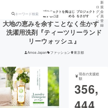
新
ロ
規
グ
会
プロジェクトを掲
はじ
プロジェクト
/
載するには
める
をさがす
イ
員
ン
登
大地の恵みを余すことなく生かす
録
洗濯用洗剤『ティーツリーランド
リーウォッシュ』
人気のプロ
注目のリ
注目の新着プロ
募集終了が近いプ
もうすぐ公開
ジェクト
ターン
ジェクト
ロジェクト
されます
Amoa Japan
ファッション
東京都
アート・写真
音楽
現在の支援総
テクノロジー・ガジェット
ゲーム・サ
額
356,
映像・映画
書籍・雑誌
444
ビジネス・起業
チャレンジ