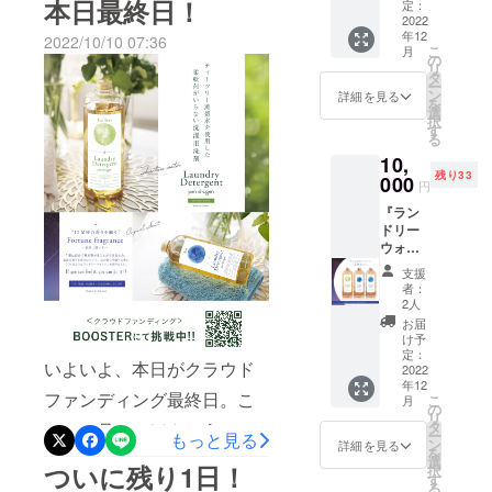
本日最終日！
星座の
シュを
定：
エリーをお
ランド
2022
います。正式販売日がまだ
使って
をいただき、終了を迎える
して使おう♪という企画を計
年12
リー
いただ
2022/10/10 07:36
届けしてい
こ
月
確定しておりませんが、決
ことができました。ご支援
ウォッ
画しました。占い師の方に
きたい
の
リ
ます。
シュ
という
タ
まり次第お知らせいたしま
くださったみなさま、本当
ー
今年のアドバイスをいただ
（260ｍ
思いか
ン
詳細を見る
を
l詰め替
ら、無
選
す。また、お取り扱い店舗
にありがとうございまし
きながら、12星座の香りを
択
えパウ
香料と
す
る
チ） 3
のご案内についても1日でも
の2本
た。正式販売に向けて、現
纏ったランドリーウォッ
10,
本 無香
セット
早くお知らせできれば良い
残り33
在様々な準備を進めていま
料と12
シュのオリジナルブレンド
000
をご用
円
星座の
意しま
なと思っております。楽し
す。正式販売日や取り扱い
レシピを制作します。その
『ラン
香りの
した。
ドリー
中から
ご支援
みにお待ちください☆
開始のご案内、取扱店のご
香りを気に入っていただけ
ウォッ
お好き
お申し
シュ
なもの
込み時
案内は、準備が整い次第お
ましたら、オリジナルブレ
支援
ボトル
を3点お
に、使
者：
タイ
知らせします。1日でも早
選びい
ンドボトル（30ml）をご購
用して
2人
プ 選
ただけ
みたい
お届
く、多くのみなさまが手に
入いただくことが可能で
べる3本
るプラ
星座を
け予
セッ
ンで
定：
お選び
取っていただける環境作り
す。ご希望の方のみのご購
いよいよ、本日がクラウド
ト』 お
2022
す。 ご
くださ
年12
好きな
自身の
い。
に努めて参ります。楽しみ
入ですが、12星座の香りを
ファンディング最終日。こ
こ
月
星座の
星座と
の
※260ml
リ
ランド
にお待ちください。ボトル
ご家族
纏ったランドリーウォッ
タ
入リの
の一ヶ月は、ほんとうに
ー
もっと見る
リー
の星座
ン
詰替え
詳細を見る
を
タイプのセットをご支援く
シュ、ほんとにどの星座も
ウォッ
あっという間で、沢山の方
など、
選
パウチ
ついに残り1日！
択
シュ
気にな
す
に入っ
ださいましたみなさま、大
香りが豊かでおすすめなの
る
にご支援・ご声援いただき