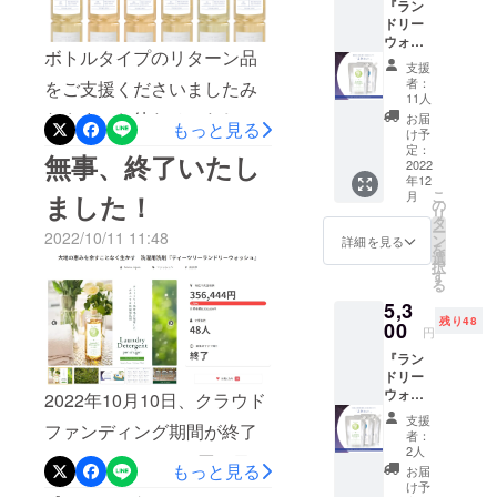
リーデザイ
『ラン
ドリー
ジナルのやり方なので、一
ナー
ウォッ
ボトルタイプのリターン品
HARUNA
般の洗剤では絶対に混ぜな
シュ2本
支援
セッ
MEGUMIが
者：
をご支援くださいましたみ
いでください。好きな香り
ト』 無
11人
手がける
香料
なさま、お待たせいたしま
お届
同士を混ぜてもいいです
もっと見る
ジュエリー
（260ｍ
け予
した！台湾より製品が届き
l詰め替
定：
し、ご家族全員の星座を少
会社です。
無事、終了いたし
えパウ
2022
何歳になっ
ましたので、本日、発送を
年12
しずつ混ぜてもいいです。
チ）
こ
月
ました！
てもときめ
＋ お
の
行いました。明日より順次
ただ、12種類もあるので、
リ
好きな
タ
くことを忘
ー
2022/10/11 11:48
星座の
ン
お届けとなると思いますの
詳細を見る
星座の組み合わせをどうす
を
れずに、
ランド
選
択
で、お受け取りよろしくお
リー
『自分らし
るのか、迷われる方が
す
る
ウォッ
く咲く』こ
願いいたします。これで、
とーっても多いんです。そ
5,3
シュ
との大切さ
残り48
（260ｍ
00
円
すべてのリターン品の発送
こで、旧正月に合わせて占
l詰め替
をお伝えし
『ラン
えパウ
が完了いたしました。改め
い師さんに導いてもらいな
ながら、華
ドリー
チ） 1
ウォッ
まして、ご支援くださいま
のある女性
本 まず
2022年10月10日、クラウド
がら星座の組み合わせを決
シュ
は、無
を増やした
支援
したみなさま、ありがとう
ファンディング期間が終了
選べる3
めて、2023年の自分だけの
香料の
者：
いという想
本セッ
ランド
2人
ございました。現在、正式
しました。356,444円と目標
オリジナルブレンド洗濯用
ト』 お
リー
もっと見る
いで、多く
お届
好きな
ウォッ
け予
発売に向けて準備を行って
金額20万円を上回るご支援
洗剤をラッキーチャームと
の方にジュ