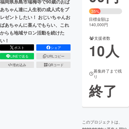
福岡県糸島市瑞梅寺で90歳のおば
あちゃん達に人生初の成人式をプ
まちづくり・地域活性化
35%
レゼントしたい！ おじいちゃんお
目標金額は
140,000円
ばあちゃんに喜んでもらい、これ
CAMPFIRE for Social Good
CAMPFIRE Creation
からも地域サロン活動を続けた
CAMPFIREふるさと納税
machi-ya
コミュニティ
支援者数
い！
10
人
ポスト
シェア
LINEで送る
URLコピー
埋め込み
QRコード
募集終了まで残
り
終了
このプロジェクトは、