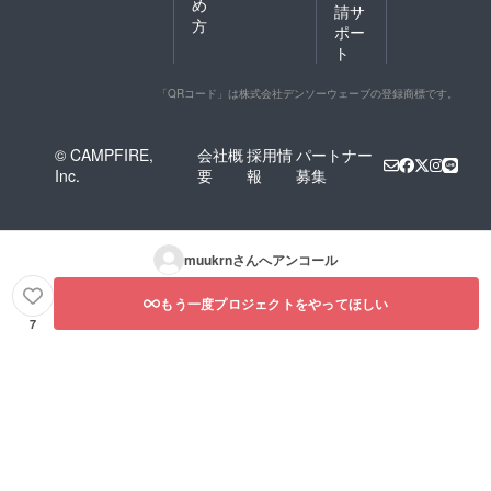
め
請サ
方
ポー
ト
「QRコード」は株式会社デンソーウェーブの登録商標です。
© CAMPFIRE,
会社概
採用情
パートナー
Inc.
要
報
募集
muukrn
さんへアンコール
もう一度プロジェクトをやってほしい
7