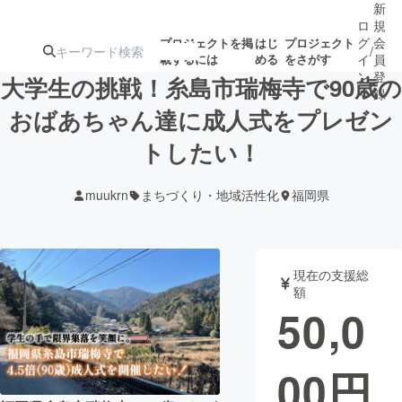
新
ロ
規
グ
会
プロジェクトを掲
はじ
プロジェクト
/
載するには
める
をさがす
イ
員
ン
登
大学生の挑戦！糸島市瑞梅寺で90歳の
録
おばあちゃん達に成人式をプレゼン
トしたい！
人気のプロ
注目のリ
注目の新着プロ
募集終了が近いプ
もうすぐ公開
ジェクト
ターン
ジェクト
ロジェクト
されます
muukrn
まちづくり・地域活性化
福岡県
アート・写真
音楽
現在の支援総
テクノロジー・ガジェット
ゲーム・サ
額
50,0
映像・映画
書籍・雑誌
00
円
ビジネス・起業
チャレンジ