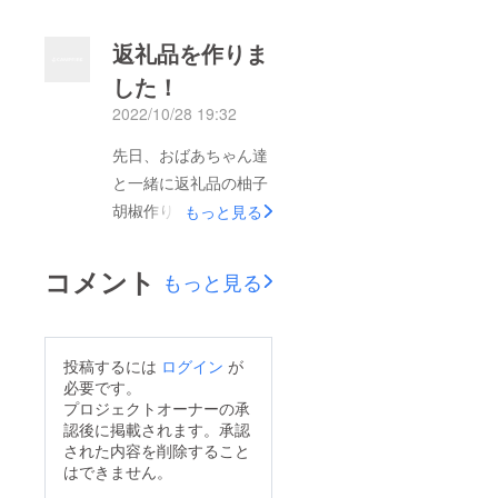
返礼品を作りま
した！
2022/10/28 19:32
先日、おばあちゃん達
と一緒に返礼品の柚子
胡椒作りをしました。
もっと見る
柚子胡椒、柚子ポン
酢、種を使った化粧水
コメント
もっと見る
など柚子１つで種まで
も無駄にせずに色々な
活用方法を教えてもら
投稿するには
ログイン
が
いました！またお昼ご
必要です。
飯は、羽釜で炊いた新
プロジェクトオーナーの承
認後に掲載されます。承認
米のごはんと柚子胡椒
された内容を削除すること
にぴったりの豚汁を食
はできません。
べました。美味しかっ