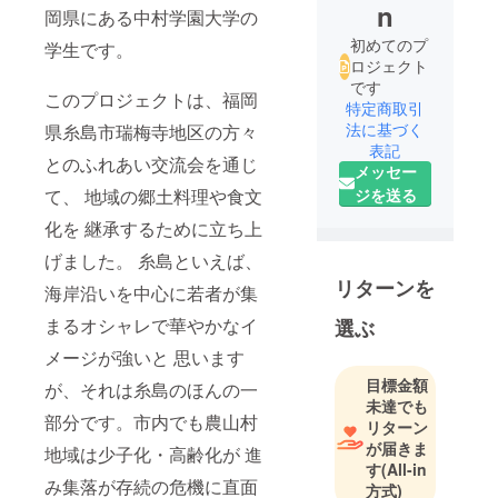
n
岡県にある中村学園大学の
初めてのプ
学生です。
ロジェクト
です
このプロジェクトは、福岡
特定商取引
法に基づく
県糸島市瑞梅寺地区の方々
表記
とのふれあい交流会を通じ
メッセー
て、 地域の郷土料理や食文
ジを送る
化を 継承するために立ち上
げました。 糸島といえば、
リターンを
海岸沿いを中心に若者が集
まるオシャレで華やかなイ
選ぶ
メージが強いと 思います
目標金額
が、それは糸島のほんの一
未達でも
部分です。市内でも農山村
リターン
が届きま
地域は少子化・高齢化が 進
す
(All-in
み集落が存続の危機に直面
方式)