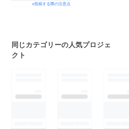
※投稿する際の注意点
たです！柚子胡椒は少
し寝かせるとより美味
しくなるそうなので、
冷蔵庫で1週間寝かせ
て冷凍してから発送準
備に入ります！ぜひ楽
同じカテゴリーの人気プロジェ
しみにしていてくださ
クト
い！