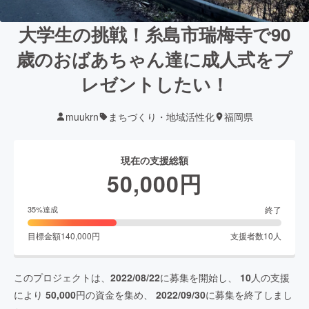
大学生の挑戦！糸島市瑞梅寺で90
歳のおばあちゃん達に成人式をプ
レゼントしたい！
muukrn
まちづくり・地域活性化
福岡県
現在の支援総額
50,000
円
終了
35
%達成
目標金額
140,000
円
支援者数
10
人
このプロジェクトは、
2022/08/22
に募集を開始し、
10
人の支援
により
50,000
円の資金を集め、
2022/09/30
に募集を終了しまし