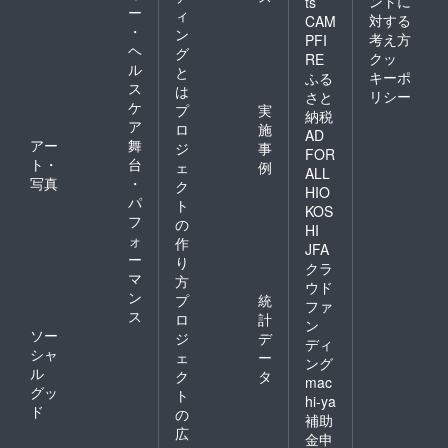
ントに
ts
ー
ィ
対する
CAM
・
ン
考え方
PFI
ヘ
グ
クッ
RE
ル
と
キーポ
ふる
ス
は
リシー
さと
ケ
プ
実
納税
ア
ロ
施
AD
アー
舞
ジ
事
FOR
ト・
台
ェ
例
ALL
写真
・
ク
HIO
パ
ト
KOS
フ
の
HI
ォ
作
JFA
ー
り
クラ
マ
方
ウド
ン
プ
統
ファ
ス
ロ
計
ン
ソー
ジ
デ
ディ
シャ
ェ
ー
ング
ル
ク
タ
mac
グッ
ト
hi-ya
ド
の
補助
広
金申