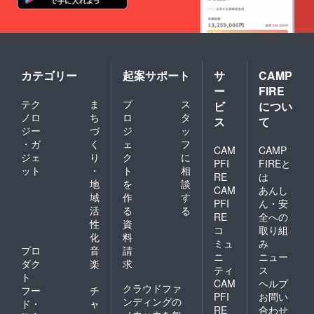
カテゴリー
起案サポート
サ
CAMP
ー
FIRE
テク
ま
プ
ス
ビ
につい
ノロ
ち
ロ
タ
ス
て
ジー
づ
ジ
ッ
・ガ
く
ェ
フ
CAM
CAMP
ジェ
り
ク
に
PFI
FIREと
ット
・
ト
相
RE
は
地
を
談
CAM
あんし
域
作
す
PFI
ん・安
活
る
る
RE
全への
性
資
コ
取り組
化
料
ミュ
み
プロ
音
請
ニ
ニュー
ダク
楽
求
ティ
ス
ト
CAM
ヘルプ
クラウドファ
フー
チ
PFI
お問い
ンディングの
ド・
ャ
RE
合わせ