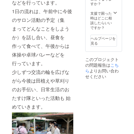
などを行っています。
すか？
1日の流れは、午前中に今後
支援で困った
時はどこに相
のサロン活動の予定（集
談したらいい
ですか？
まってどんなことをしよう
か）を話し合い、昼食を
ヘルプページを
見る
作って食べて、午後からは
体操や卓球バレーなどを
このプロジェクト
行っています。
の問題報告は
こち
ら
よりお問い合わ
少しずつ交流の輪を広げな
せください
がら今後は田植えや草刈り
のお手伝い、日常生活のお
たすけ隊といった活動も 始
めていきます。