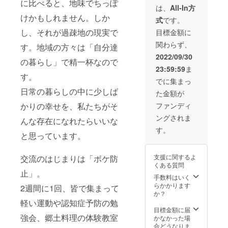
に比べると、地味でちっぽ
時、必ず備考欄
は、
All-In方
に掲載を希望さ
けかもしれません。しか
式
です。
れるお名前をご
し、それが過疎地の現実で
記入ください。
目標金額に
関わらず、
す。地域の方々は「自分達
2022/09/30
の暮らし」で精一杯なので
23:59:59
ま
す。
でに集まっ
日常の暮らしの中に少しば
た金額が
かりの幸せを、私たちがそ
ファンディ
ングされま
んな存在になれたらいいな
す。
と思っています。
支援に関するよ
交流のはじまりは「ボケ防
くある質問
止」。
手数料はいく
らかかります
2週間に1回、皆で集まって
か？
軽い運動や認知症予防の勉
目標金額に届
強会、郷土料理の体験教室
かなかった場
合どうなりま