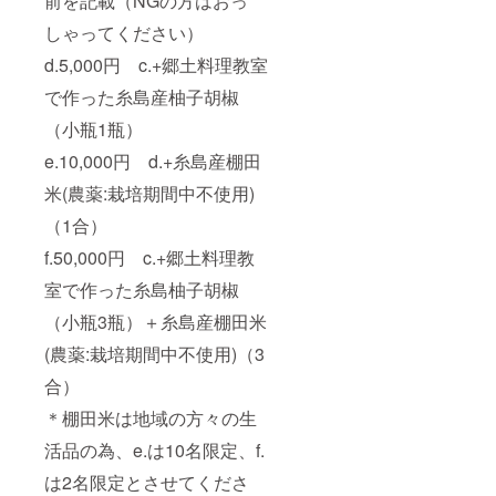
前を記載（NGの方はおっ
しゃってください）
d.5,000円 c.+郷土料理教室
で作った糸島産柚子胡椒
（小瓶1瓶）
e.10,000円 d.+糸島産棚田
米(農薬:栽培期間中不使用)
（1合）
f.50,000円 c.+郷土料理教
室で作った糸島柚子胡椒
（小瓶3瓶）＋糸島産棚田米
(農薬:栽培期間中不使用)（3
合）
＊棚田米は地域の方々の生
活品の為、e.は10名限定、f.
は2名限定とさせてくださ