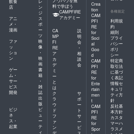
ノウハウを無
飲食
レ
Crea
料で学ぼう
店
ン
tion
各種規定
CAMPFIRE
ジ
CAM
アカデミー
アニ
ス
利用規
PFI
メ・
ポ
約
RE
漫画
ー
CA
説
細則
for
ツ
MP
明
プライ
Soci
ファ
映
FI
会
バシー
al
ッ
像
RE
・
ポリ
Goo
ショ
・
ア
相
シー
d
ン
映
カ
談
特定商
CAM
画
デ
会
取引法
PFI
ゲー
書
ミ
に基づ
RE
ム・
籍
ー
く表記
for
サー
・
と
情報セ
Ente
ビス
雑
は
キュリ
rtain
開発
誌
ク
サ
ティ方
men
出
ラ
ポ
針
t
版
ウ
ー
反社基
CAM
ビジ
ビ
ド
ト
本方針
PFI
ネ
ュ
フ
サ
カスタ
RE
ス・
ー
ァ
ー
マーハ
for
起業
テ
ン
ビ
ラスメ
Spor
ィ
デ
ス