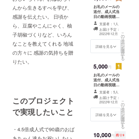
お礼のメールの
んから生きるすべを学び、
送付、成人式当
感謝を伝えたい。 日頃か
日の動画視聴
URLの送付、成
支援者：1人
ら、豆腐やこんにゃく、柚
人式当日の動画
お届け予定：
のエンドロール
こ
子胡椒づくりなど、いろん
2022年12月
の
にお名前記載 ※
リ
タ
支援時、必ず備
なことを教えてくれる 地域
ー
ン
考欄に掲載を希
詳細を見る
を
選
望されるお名前
の方々に 感謝の気持ちを贈
択
す
をご記入くださ
る
りたい。
い。
5,000
円
お礼のメールの
送付、成人式当
日の動画視聴
URLの送付、成
支援者：5人
人式当日の動画
お届け予定：
このプロジェクト
のエンドロール
こ
2022年12月
の
にお名前を記
リ
で実現したいこと
タ
載、郷土料理教
ー
ン
室で作った糸島
詳細を見る
を
選
産柚子胡椒（小
択
す
瓶1瓶） ※支援
る
・4.5倍成人式で90歳のおば
時、必ず備考欄
10,000
に掲載を希望さ
円
残り9
あちゃん達をお祝いしたい