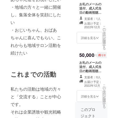
れるお名前をご
お礼のメールの
記入ください。
・地域の方々と一緒に開催
送付、成人式当
日の動画視聴
し、集落全体を笑顔にした
URLの送付、成
支援者：1人
人式当日の動画
い
お届け予定：
のエンドロール
こ
2022年12月
の
・おじいちゃん、おばあ
にお名前を記
リ
タ
載、郷土料理教
ー
ちゃんに喜んでもらい、こ
ン
室で作った糸島
詳細を見る
を
選
産柚子胡椒（小
択
れからも地域サロン活動を
す
瓶1瓶）、糸島産
る
棚田米(農薬:栽
続けたい
50,000
培期間中不使用)
円
残り2
（1合） ※支援
お礼のメールの
時、必ず備考欄
送付、成人式当
に掲載を希望さ
日の動画視聴
れるお名前をご
これまでの活動
URLの送付、成
記入ください。
支援者：0人
人式当日の動画
お届け予定：
のエンドロール
こ
2022年12月
の
にお名前を記
私たちの活動は地域の方々
リ
タ
載、郷土料理教
ー
と「交流する」ことが中心
ン
室で作った糸島
詳細を見る
を
選
柚子胡椒（小瓶3
択
です。
す
瓶）、糸島産棚
る
田米(農薬:栽培
このプロ
それは企業誘致や観光戦略
期間中不使用)
ジェクト
（3合） ※支援