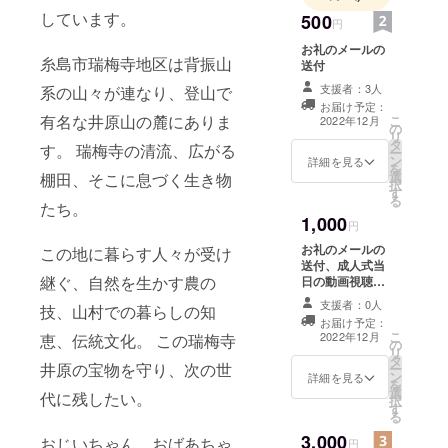
しています。
500
円
お礼のメールの
糸島市瑞梅寺地区は背振山
送付
支援者：3人
系の山々が連なり、登山で
お届け予定：
有名な井原山の麓にありま
こ
2022年12月
の
リ
タ
す。 瑞梅寺の清流、広がる
ー
ン
詳細を見る
を
選
棚田、そこに息づく生き物
択
す
る
たち。
1,000
円
お礼のメールの
この地に暮らす人々が受け
送付、成人式当
継ぐ、自然を生かす農の
日の動画視聴の
URLの送付
支援者：0人
技、山村での暮らしの知
お届け予定：
こ
2022年12月
恵、伝統文化。 この瑞梅寺
の
リ
タ
井原の宝物を守り、次の世
ー
ン
詳細を見る
を
選
代に残したい。
択
す
る
3,000
おじいちゃん、おばあちゃ
円