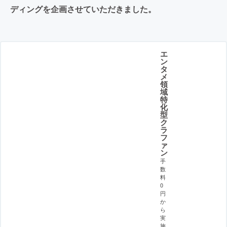
ディングを企画させていただきました。
エ
ン
タ
メ
領
域
特
化
型
ク
ラ
フ
ァ
ン
手
数
料
0
円
か
ら
実
施