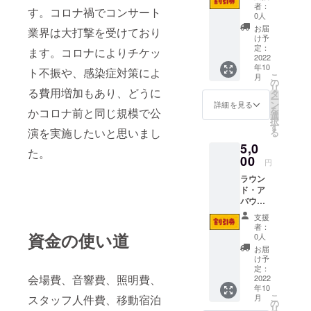
有割引
者：
す。コロナ禍でコンサート
券 600
0人
円
お届
業界は大打撃を受けており
け予
定：
ます。コロナによりチケッ
2022
年10
ト不振や、感染症対策によ
こ
月
の
リ
る費用増加もあり、どうに
タ
ー
ン
詳細を見る
を
かコロナ前と同じ規模で公
選
択
す
演を実施したいと思いまし
る
5,0
た。
00
円
ラウン
ド・ア
バウト
公演共
支援
有割引
者：
券1000
資金の使い道
0人
円
お届
け予
定：
会場費、音響費、照明費、
2022
年10
こ
月
スタッフ人件費、移動宿泊
の
リ