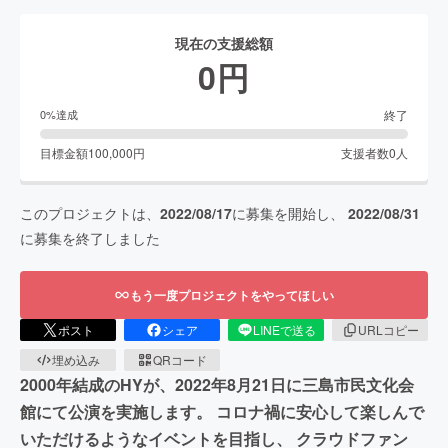
現在の支援総額
0
円
終了
0
%達成
目標金額
100,000
円
支援者数
0
人
このプロジェクトは、
2022/08/17
に募集を開始し、
2022/08/31
に募集を終了しました
もう一度プロジェクトをやってほしい
ポスト
シェア
LINEで送る
URLコピー
埋め込み
QRコード
2000年結成のHYが、2022年8月21日に三島市民文化会
館にて公演を実施します。 コロナ禍に安心して楽しんで
いただけるようなイベントを目指し、 クラウドファン