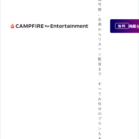
可
能
。
企
画
掲載
無料
か
ら
リ
タ
ー
ン
配
送
ま
で
、
す
べ
て
お
任
せ
の
プ
ラ
ン
も
あ