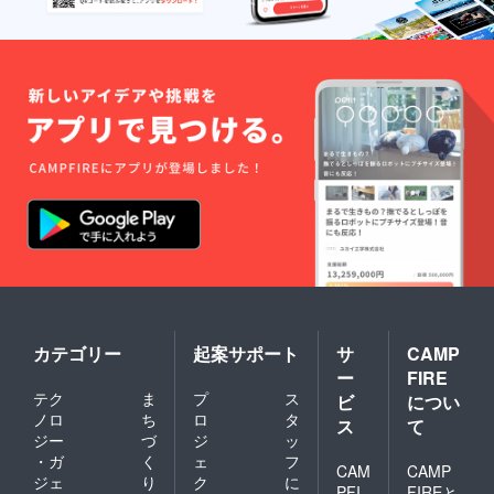
カテゴリー
起案サポート
サ
CAMP
ー
FIRE
テク
ま
プ
ス
ビ
につい
ノロ
ち
ロ
タ
ス
て
ジー
づ
ジ
ッ
・ガ
く
ェ
フ
CAM
CAMP
ジェ
り
ク
に
PFI
FIREと