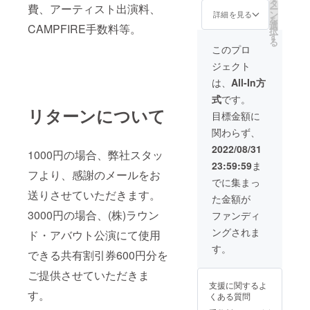
タ
費、アーティスト出演料、
ー
ン
詳細を見る
を
選
CAMPFIRE手数料等。
択
す
る
このプロ
ジェクト
は、
All-In方
式
です。
リターンについて
目標金額に
関わらず、
2022/08/31
1000円の場合、弊社スタッ
23:59:59
ま
フより、感謝のメールをお
でに集まっ
送りさせていただきます。
た金額が
3000円の場合、(株)ラウン
ファンディ
ングされま
ド・アバウト公演にて使用
す。
できる共有割引券600円分を
ご提供させていただきま
支援に関するよ
す。
くある質問