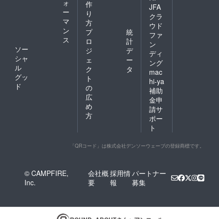
ォ
作
JFA
ー
り
クラ
マ
方
ウド
ン
プ
統
ファ
ス
ロ
計
ン
ソー
ジ
デ
ディ
シャ
ェ
ー
ング
ル
ク
タ
mac
グッ
ト
hi-ya
ド
の
補助
広
金申
め
請サ
方
ポー
ト
「QRコード」は株式会社デンソーウェーブの登録商標です。
© CAMPFIRE,
会社概
採用情
パートナー
Inc.
要
報
募集