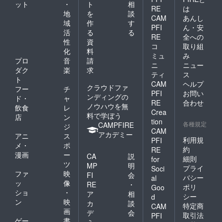
ット
・
ト
相
RE
は
地
を
談
CAM
あんし
域
作
す
PFI
ん・安
活
る
る
RE
全への
性
資
コ
取り組
化
料
ミュ
み
プロ
音
請
ニ
ニュー
ダク
楽
求
ティ
ス
ト
CAM
ヘルプ
クラウドファ
フー
チ
PFI
お問い
ンディングの
ド・
ャ
RE
合わせ
ノウハウを無
飲食
レ
Crea
料で学ぼう
店
ン
tion
各種規定
CAMPFIRE
ジ
CAM
アカデミー
アニ
ス
利用規
PFI
メ・
ポ
約
RE
漫画
ー
CA
説
細則
for
ツ
MP
明
プライ
Soci
ファ
映
FI
会
バシー
al
ッ
像
RE
・
ポリ
Goo
ショ
・
ア
相
シー
d
ン
映
カ
談
特定商
CAM
画
デ
会
取引法
PFI
ゲー
書
ミ