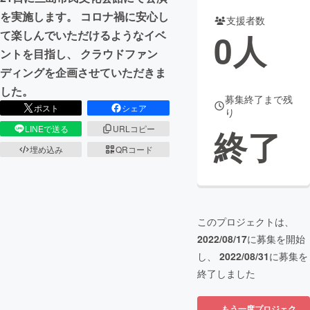
を実施します。 コロナ禍に安心し
支援者数
まちづくり・地域活性化
0
人
て楽しんでいただけるようなイベ
ントを目指し、 クラウドファン
CAMPFIRE for Social Good
CAMPFIRE Creation
ディングを企画させていただきま
CAMPFIREふるさと納税
machi-ya
コミュニティ
した。
募集終了まで残
ポスト
シェア
り
終了
LINEで送る
URLコピー
埋め込み
QRコード
このプロジェクトは、
2022/08/17
に募集を開始
し、
2022/08/31
に募集を
終了しました
もう一度プロジェク