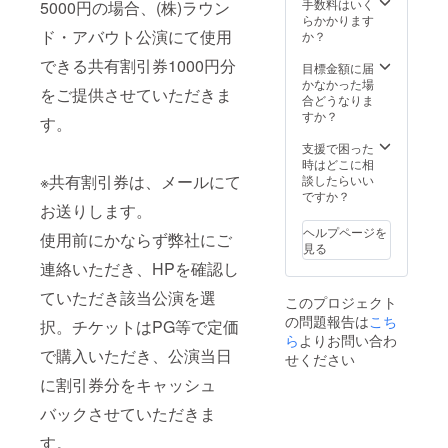
手数料はいく
5000円の場合、(株)ラウン
らかかります
ド・アバウト公演にて使用
か？
できる共有割引券1000円分
目標金額に届
かなかった場
をご提供させていただきま
合どうなりま
すか？
す。
支援で困った
時はどこに相
※共有割引券は、メールにて
談したらいい
ですか？
お送りします。
ヘルプページを
使用前にかならず弊社にご
見る
連絡いただき、HPを確認し
ていただき該当公演を選
このプロジェクト
の問題報告は
こち
択。チケットはPG等で定価
ら
よりお問い合わ
で購入いただき、公演当日
せください
に割引券分をキャッシュ
バックさせていただきま
す。