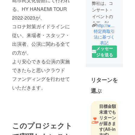
島市民文化会館にて行われ
弊社は。コ
る、HY HANAEMI TOUR
ンサート・
イベントの
2022-2023が、
企画、制
http://www.r-about.co.jp/
コロナ対策ガイドラインに
作、ブッキ
特定商取引
従い、来場者・スタッフ・
ング、興
法に基づく
表記
業、会館自
出演者、公演に関わる全て
メッセー
主事業、学
の方が、
ジを送る
園祭、ホテ
より安心できる公演の実施
ルディナー
ショー、各
できたらと思いクラウド
種イベント
ファンディングを行わせて
リターンを
の企画立
いただきます。
案・運営業
選ぶ
務を行って
います。
目標金額
未達でも
リターン
が届きま
このプロジェクト
す
(All-in
方式)