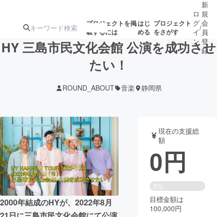
新
ロ
規
グ
会
プロジェクトを掲
はじ
プロジェクト
/
載するには
める
をさがす
イ
員
ン
登
HY 三島市民文化会館 公演を成功させ
録
たい！
人気のプロ
注目のリ
注目の新着プロ
募集終了が近いプ
もうすぐ公開
ROUND_ABOUT
音楽
静岡県
ジェクト
ターン
ジェクト
ロジェクト
されます
アート・写真
音楽
現在の支援総
額
0
円
テクノロジー・ガジェット
ゲーム・サ
映像・映画
書籍・雑誌
0%
目標金額は
2000年結成のHYが、2022年8月
100,000円
ビジネス・起業
チャレンジ
21日に三島市民文化会館にて公演