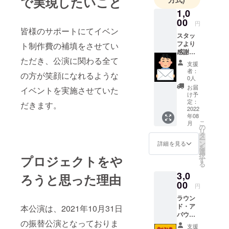
で実現したいこと
1,0
00
円
皆様のサポートにてイベン
スタッ
フより
ト制作費の補填をさせてい
感謝の
ただき、公演に関わる全て
メッ
支援
セージ
者：
の方が笑顔になれるような
をお送
0人
りしま
お届
イベントを実施させていた
す。
け予
定：
だきます。
2022
年08
こ
月
の
リ
タ
ー
ン
詳細を見る
を
選
択
プロジェクトをや
す
る
3,0
ろうと思った理由
00
円
ラウン
ド・ア
本公演は、2021年10月31日
バウト
の振替公演となっておりま
公演共
支援