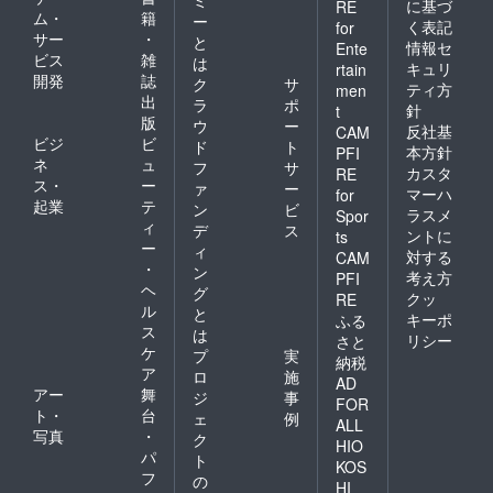
に基づ
RE
ム・
籍
ー
く表記
for
サー
・
と
情報セ
Ente
ビス
雑
は
キュリ
rtain
開発
誌
ク
サ
ティ方
men
出
ラ
ポ
針
t
版
ウ
ー
反社基
CAM
ビジ
ビ
ド
ト
本方針
PFI
ネ
ュ
フ
サ
カスタ
RE
ス・
ー
ァ
ー
マーハ
for
起業
テ
ン
ビ
ラスメ
Spor
ィ
デ
ス
ントに
ts
ー
ィ
対する
CAM
・
ン
考え方
PFI
ヘ
グ
クッ
RE
ル
と
キーポ
ふる
ス
は
リシー
さと
ケ
プ
実
納税
ア
ロ
施
AD
アー
舞
ジ
事
FOR
ト・
台
ェ
例
ALL
写真
・
ク
HIO
パ
ト
KOS
フ
の
HI