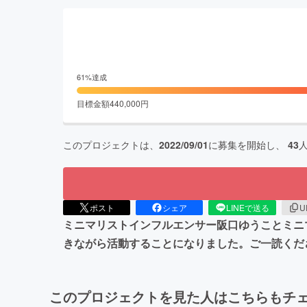
61
%達成
目標金額
440,000
円
このプロジェクトは、
2022/09/01
に募集を開始し、
43
ポスト
シェア
LINEで送る
U
ミニマリストインフルエンサー阪口ゆうことミニ
きながら活動することになりました。ご一読くだ
このプロジェクトを見た人はこちらもチ