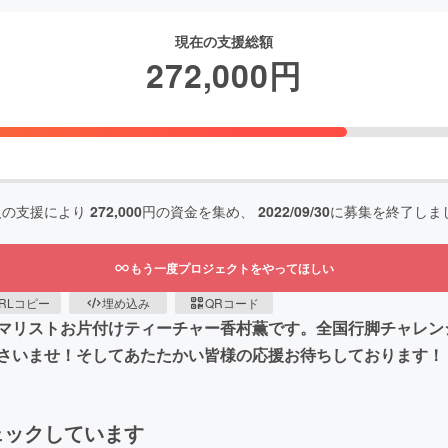
現在の支援総額
272,000
円
人の支援により
272,000
円の資金を集め、
2022/09/30
に募集を終了しま
もう一度プロジェクトをやってほしい
RLコピー
埋め込み
QRコード
マリストお片付けティーチャー香村薫です。全国行脚チャレン
さいませ！そしてあたたかい皆様の応援お待ちしております！
ェックしています