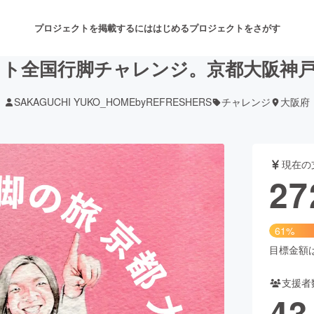
プロジェクトを掲載するには
はじめる
プロジェクトをさがす
ト全国行脚チャレンジ。京都大阪神
SAKAGUCHI YUKO_HOMEbyREFRESHERS
チャレンジ
大阪府
注目のリターン
注目の新着プロジェクト
募集終了が近いプロジェクト
も
現在の
音楽
舞台・パフォーマンス
27
ゲーム・サービス開発
フード・飲食店
61%
書籍・雑誌出版
アニメ・漫画
目標金額は4
支援者
チャレンジ
ビューティー・ヘルスケ
43