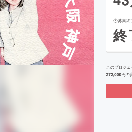
募集終
CAMPFIRE for Social Good
CAMPFIRE Creation
終
CAMPFIREふるさと納税
machi-ya
コミュニティ
このプロジェ
272,000
円の