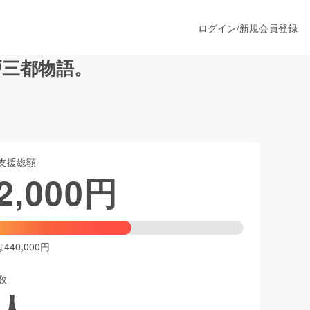
ログイン
/
新規会員登録
戸三都物語。
うすぐ公開されます
支援総額
プロダクト
2,000
円
ファッション
スポーツ
40,000円
数
ア
ソーシャルグッド
人