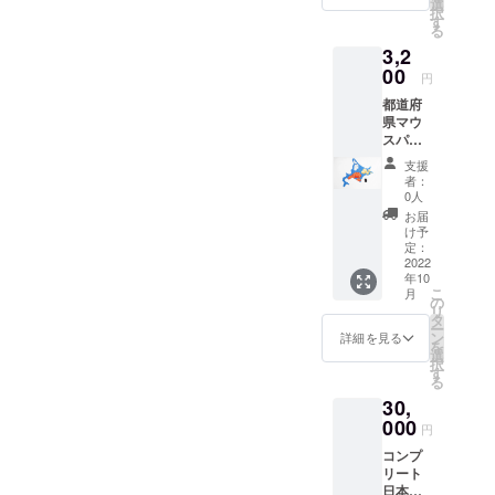
選
択
ます。
す
る
必ず備
3,2
考欄に
県名を
00
円
指定し
都道府
てくだ
県マウ
さ
スパッ
い。
ド（北
一般販
支援
海道又
売時想
者：
は沖
定価格
0人
縄）１
（税
お届
個をお
込）※販
け予
送りし
売未
定：
ます。
2022
定
年10
※北海道
1,980円
こ
月
か沖縄
（本体
の
リ
かは指
価格
タ
ー
定でき
1,650円
ン
詳細を見る
を
ま
+送料
選
択
す。
330円）
す
る
※必ず備
【発送
30,
考欄に
予定】
北海道
000
10月 ※
円
か沖縄
締切と
コンプ
をご指
同時に
リート
定下さ
制作に
日本全
い。 一
入り、