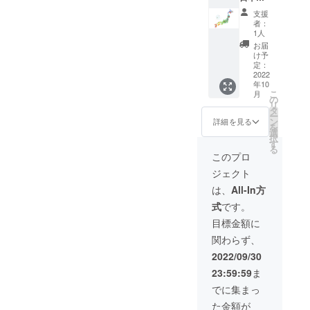
国セッ
般販売
随時発
支援
ト（47
時想定
送予定
者：
都道府
価格
1人
県+淡路
（税
お届
島）１
込）※販
け予
セット
売未
定：
をお送
2022
定
年10
りしま
4,400円
こ
月
す。
（本体
の
リ
一般販
価格
タ
ー
売時想
3,850円
ン
詳細を見る
を
定価格
+送料
選
択
（税
550円）
す
る
込）※販
【発送
このプロ
売未
予定】
ジェクト
定
10月 ※
42,680
締切と
は、
All-In方
円（本
同時に
式
です。
体価格
制作に
41,800
入り、
目標金額に
円+送料
随時発
関わらず、
880円）
送予定
【発送
2022/09/30
予定】
23:59:59
ま
10月 ※
締切と
でに集まっ
同時に
た金額が
制作に