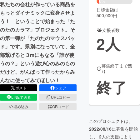
6%
私たちの会社が作っている商品を
目標金額は
まちづくり・地域活性化
もっとダイナミックに変身させよ
500,000円
う！ ということで始まった「た
のたのカラマ」プロジェクト。そ
支援者数
CAMPFIRE for Social Good
CAMPFIRE Creation
2
人
の第一弾が「たのたのマウスパッ
CAMPFIREふるさと納税
machi-ya
コミュニティ
ド」です。県別になっていて、全
部繋げると３mにもなる「誰が使
うの？」という遊び心のみのもの
募集終了まで残
だけど、がんばって作ったからみ
り
終了
んなに使ってみてほしい！
ポスト
シェア
LINEで送る
URLコピー
埋め込み
QRコード
このプロジェクトは、
2022/08/16
に募集を開始
し、
2
人の支援により