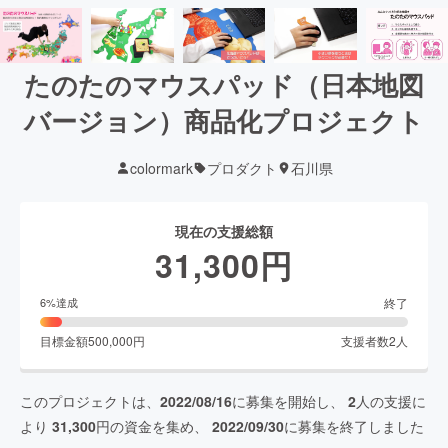
たのたのマウスパッド（日本地図
バージョン）商品化プロジェクト
colormark
プロダクト
石川県
現在の支援総額
31,300
円
終了
6
%達成
目標金額
500,000
円
支援者数
2
人
このプロジェクトは、
2022/08/16
に募集を開始し、
2
人の支援に
より
31,300
円の資金を集め、
2022/09/30
に募集を終了しました