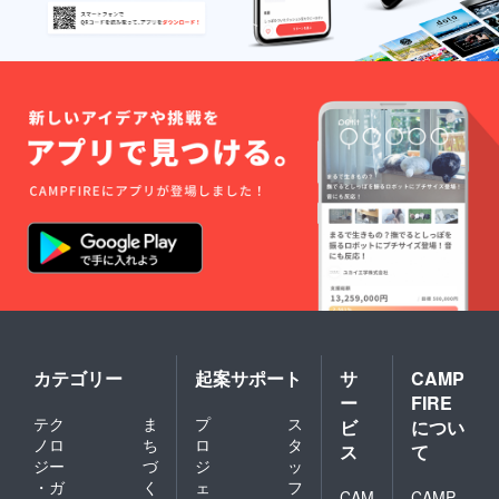
カテゴリー
起案サポート
サ
CAMP
ー
FIRE
テク
ま
プ
ス
ビ
につい
ノロ
ち
ロ
タ
ス
て
ジー
づ
ジ
ッ
・ガ
く
ェ
フ
CAM
CAMP