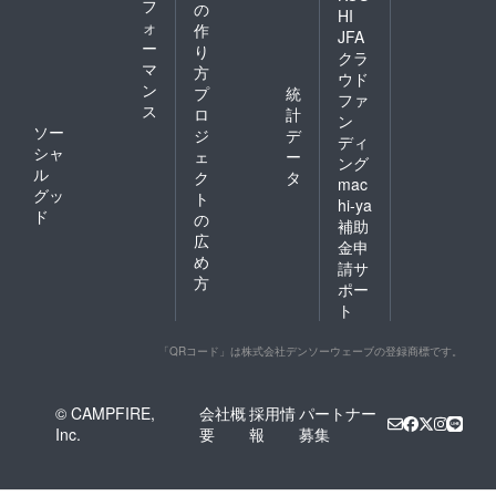
フ
の
HI
ォ
作
JFA
ー
り
クラ
マ
方
ウド
ン
プ
統
ファ
ス
ロ
計
ン
ソー
ジ
デ
ディ
シャ
ェ
ー
ング
ル
ク
タ
mac
グッ
ト
hi-ya
ド
の
補助
広
金申
め
請サ
方
ポー
ト
「QRコード」は株式会社デンソーウェーブの登録商標です。
© CAMPFIRE,
会社概
採用情
パートナー
Inc.
要
報
募集