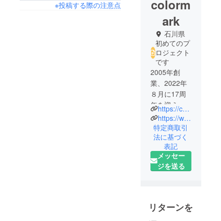
colorm
※投稿する際の注意点
ark
石川県
初めてのプ
ロジェクト
です
2005年創
業、2022年
８月に17周
年を迎えた
https://colormark.co.jp/
株式会社カ
https://www.instagram.com/colormark_official/
ラーマーク
特定商取引
法に基づく
が、新たに
表記
スタートさ
メッセー
せた「たの
ジを送る
たのカラ
マ」プロ
ジェクトで
す。「楽し
リターンを
いものを楽