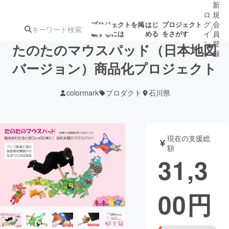
新
ロ
規
グ
会
プロジェクトを掲
はじ
プロジェクト
/
載するには
める
をさがす
イ
員
ン
登
たのたのマウスパッド（日本地図
録
バージョン）商品化プロジェクト
人気のプロ
注目のリ
注目の新着プロ
募集終了が近いプ
もうすぐ公開
colormark
プロダクト
石川県
ジェクト
ターン
ジェクト
ロジェクト
されます
アート・写真
音楽
現在の支援総
額
31,3
テクノロジー・ガジェット
ゲーム・サ
00
円
映像・映画
書籍・雑誌
ビジネス・起業
チャレンジ