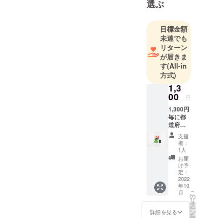
選ぶ
しくつく
る」を合言
葉に、精一
目標金額
杯、楽しん
未達でも
で色々なも
リターン
が届きま
のを作って
す
(All-in
いきたいと
方式)
思います。
1,3
00
円
1,300円
毎に都
道府県
マウス
支援
パッド
者：
（北海
1人
道と沖
お届
縄以
け予
外）１
定：
個をお
2022
年10
送りし
こ
月
ます。
の
リ
※どの県
タ
ー
かは指
ン
詳細を見る
を
定でき