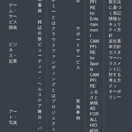
取引法
PFI
ゲー
書
ミ
に基づ
RE
ム・
籍
ー
く表記
for
サー
・
と
情報セ
Ente
ビス
雑
は
キュリ
rtain
開発
誌
ク
サ
ティ方
men
出
ラ
ポ
針
t
版
ウ
ー
反社基
CAM
ビジ
ビ
ド
ト
本方針
PFI
ネ
ュ
フ
サ
カスタ
RE
ス・
ー
ァ
ー
マーハ
for
起業
テ
ン
ビ
ラスメ
Spor
ィ
デ
ス
ントに
ts
ー
ィ
対する
CAM
・
ン
考え方
PFI
ヘ
グ
クッ
RE
ル
と
キーポ
ふる
ス
は
リシー
さと
ケ
プ
実
納税
ア
ロ
施
AD
アー
舞
ジ
事
FOR
ト・
台
ェ
例
ALL
写真
・
ク
HIO
パ
ト
KOS