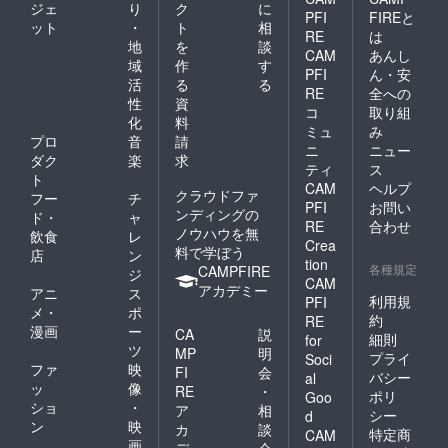
ジェ
り
ク
に
PFI
FIREと
ット
・
ト
相
RE
は
地
を
談
CAM
あんし
域
作
す
PFI
ん・安
活
る
る
RE
全への
性
資
コ
取り組
化
料
ミュ
み
プロ
音
請
ニ
ニュー
ダク
楽
求
ティ
ス
ト
CAM
ヘルプ
クラウドファ
フー
チ
PFI
お問い
ンディングの
ド・
ャ
RE
合わせ
ノウハウを無
飲食
レ
Crea
料で学ぼう
店
ン
tion
各種規定
CAMPFIRE
ジ
CAM
アカデミー
アニ
ス
利用規
PFI
メ・
ポ
約
RE
漫画
ー
CA
説
細則
for
ツ
MP
明
プライ
Soci
ファ
映
FI
会
バシー
al
ッ
像
RE
・
ポリ
Goo
ショ
・
ア
相
シー
d
ン
映
カ
談
特定商
CAM
画
デ
会