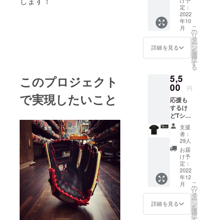
します！
youレ
定：
ターを
2022
年10
お送り
こ
月
しま
の
リ
す。 こ
タ
ー
ちらの
ン
詳細を見る
を
リター
選
択
ンには
す
る
経費が
5,5
掛から
このプロジェクト
ない
00
円
為、 頂
で実現したいこと
応援も
いたご
するけ
支援金
どTシャ
を大切
ツも！
に使わ
支援
という
せて頂
者：
方へ
きま
29人
thank
す。
お届
youレ
け予
ターと
定：
オリジ
2022
年12
ナルス
こ
月
テッ
の
リ
カー、
タ
ー
ミズス
ン
詳細を見る
を
ポロゴT
選
択
シャツ
す