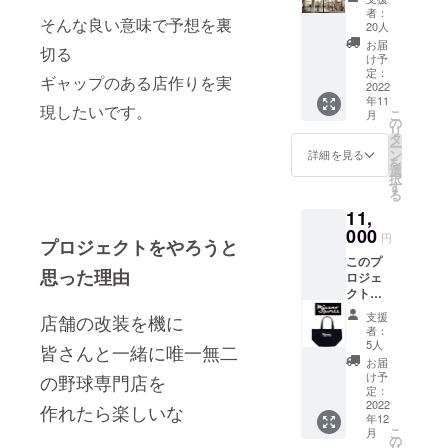
youレ
サイズ
イボ
者：
そんな良い意味で予想を裏
ターを
です こ
リー ポ
20人
お送り
ちらの
リ100%
お届
切る
します
リター
ドライ
け予
ご支援
ンは経
定：
タイプ
ギャップのある店作りを実
の感謝
2022
費が少
画像の
年11
を込め
ない
サイズ
現したいです。
こ
月
てお店
為、ご
の
表でご
リ
の正面
支援頂
タ
確認く
ー
右側ガ
いた費
ン
ださい
詳細を見る
を
ラス面
用を大
選
ステッ
択
にお名
切に使
す
カー
る
前又は
わせて
50×70
11,
アカウ
頂きま
mm 透
ント名
000
す。 お
明PET
円
プロジェクトをやろうと
を 最低
届け時
光沢ラ
このプ
3年間貼
期は余
ミネー
思った理由
ロジェ
らせて
裕をみ
ト(PP)
クト用
頂きま
た期間
スマホ
にお作
す。 備
です。
裏面に
支援
店舗の改装を機に
りする
考欄に
出来上
貼れる
者：
オリジ
12文字
がり次
5人
サイズ
皆さんと一緒に
唯一無二
ナルT
以内ア
第発送
です。
お届
シャツ
ルファ
させて
け予
の野球専門店を
お届け
と ミズ
ベット
定：
頂きま
時期は
スポロ
2022
で スペ
作れたら楽しいな
す。 店
余裕を
年12
ゴトー
ルをご
頭お受
みた期
こ
月
トバッ
指定下
の
け取り
間で