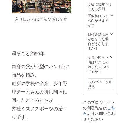
ゴはAI
入必須
支援に関するよ
データ
の為記
くある質問
が必要
載して
となり
います
手数料はいく
入り口からはこんな感じです
ますの
が この
らかかります
で、
通りで
か？
メール
はあり
でお送
ませ
目標金額に届
り下さ
ん。
かなかった場
いま
合どうなりま
せ。 ア
すか？
イアン
遡ること約50年
看板は
支援で困った
最小
時はどこに相
自身の父が小型のバン1台に
30×30
談したらいい
正方形
ですか？
商品を積み、
サイズ
とさせ
ヘルプページを
近所の学校や企業、少年野
て頂き
見る
ます。
球チームさんの御用聞きに
こちら
のリ
回ったところからが
このプロジェクト
ターン
の問題報告は
こち
弊社ミズノスポーツの始ま
は経費
ら
よりお問い合わ
が少な
りです。
い為、
せください
ご支援
頂いた