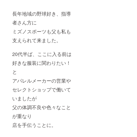
費用を
大切に
使わせ
長年地域の野球好き、指導
て頂き
ます。
者さん方に
後日
ミズノスポーツも父も私も
メール
にて画
支えられて来ました。
像をお
送りし
ます。
20代半ば、ここに入る前は
好きな服装に関わりたい！
と
アパレルメーカーの営業や
セレクトショップで働いて
いましたが
父の体調不良や色々なこと
が重なり
店を手伝うことに。