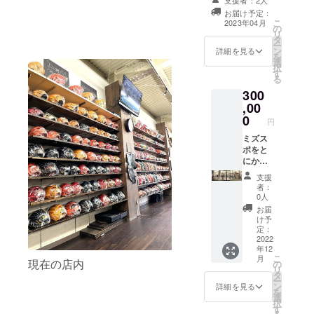
ルエッ
がり次
担当小川デザイ
の正方形 艶消し
ます。
トとな
お届け予定：
第発送
ンの硬式用別注
ブラックの切り
アル
こ
2023年04月
りま
させて
の
グラブを型付け
抜きとなりま
ファ
リ
す。
頂きま
タ
してお届けしま
す。 作成にお日
ベッ
ー
コット
す。 店
ン
す。 グラブは内
詳細を見る
にちがかかりま
ト、数
を
ン
頭お受
選
野用となり、
すので設置出来
字、記
択
100％
け取り
す
メーカー、配
次第ご連絡差し
号15文
る
ホワイ
ご希望
色、ロゴ刺繍書
上げます ＊指定
字以内
ト/ロゴ
の場合
300
体はこちらでデ
オリジナルロゴ
で 備考
カラー
には備
,00
ザインさせて頂
の場合にはAI
欄にご
ブラッ
考欄に
0
きます。 発送後
データが必要と
円
記入下
ク こち
記載お
ミズスポ
なります メール
さい。
らは普
願いし
ミズス
Instagramにグ
でお送り下さい
大文
段のサ
ます。
ポをと
ラブを投稿させ
ませ。 ＊フォン
字、小
イズで
にかく
て下さい☻ お名
ト指定の場合
文字の
ご選択
応援し
前の刺繍をお入
フォントデータ
支援
指定が
頂いた
まく
れする為、備考
かPDF、クリア
者：
ある場
場合で
る！
欄にスペルをご
0人
な写真が必要で
合もお
も着た
と思っ
記入下さいま
す。いずれも
お届
知らせ
感じは
て下さ
せ。 作成にお日
け予
メールにてお送
下さ
ルーズ
る方へ
定：
にちがかかる
り下さい。 特に
い。 こ
なシル
ご支援
2022
為、完成次第発
指定がない場合
ちらの
エット
年12
の感謝
送させて頂きま
こちらでご提案
リター
こ
となり
月
を込め
現在の店内
の
す。 高校、シニ
させて頂きます
ンは経
リ
ます。
て店舗
タ
ア、ボーイズ
ので備考欄でお
費が少
ー
画像の
正面右
ン
リーグでは使用
詳細を見る
知らせ下さい。
ない
を
サイズ
側ガラ
選
不可の仕様とな
為、ご
択
表でご
ス面に
す
りますのでお気
支援頂