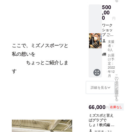
る
確認後
ご希望
を付け下さい。
いた金
それぞ
500
のチー
お届け時期は余
額を有
れのサ
ムロ
,00
裕をみた期間で
効に使
イズを
ゴ、店
0
す。出来上がり
円
わせて
ご選択
舗ロ
次第発送させて
頂きま
下さい
ゴ、 お
ワーク
頂きます。
す。 後
ませ。
名前等
ショッ
日メー
グラブ
最低3年
プ ご希
ルにて
スタン
間掲載
望の場
支援
画像を
ドはグ
させて
所で型
ここで、ミズノスポーツと
者：
お送り
ラブを
頂き、
付け担
0人
しま
立てた
私の想いを
店内に
当小川
お届
す。
時捕球
もご希
による
け予
面が綺
ちょっとご紹介しま
望のロ
グラブ
定：
麗に見
ゴを切
の型の
2022
す
えるよ
年12
り抜い
作り
こ
う設計
月
たアイ
方、お
の
リ
されて
アン看
手入
タ
ー
いま
板を設
れ、グ
ン
詳細を見る
を
す。 作
置させ
ラブの
選
択
製にお
て頂き
使い方
す
る
日にち
ます。
までお
が掛か
掲載後
話、体
66,000
円
在庫なし
ります
差し支
感して
ので、
えなけ
頂く
ミズスポと言え
出来上
れば
ワーク
ばグラブで
がり次
Instagr
ショッ
しょ！軟式編 店
第発送
amス
プを行
頭販売はせず、
支援者：3人