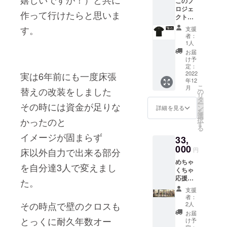
このプ
クーポ
ませ。
ロジェ
ンをお
お届け
作って行けたらと思いま
クト用
送りし
時期は
にお作
ます。
余裕を
す。
支援
りする
Tシャツ
みた期
者：
オリジ
のシル
間で
1人
ナルT
エット
す。出
お届
シャ
はレ
来上が
け予
ツ、 ミ
ギュ
定：
り次第
ズスポ
2022
実は6年前にも一度床張
ラーシ
発送さ
年12
ロゴT
ルエッ
せて頂
こ
月
替えの改装をしました
シャ
トとな
の
きま
リ
ツ、店
りま
タ
す。
ー
その時には資金が足りな
内ディ
す。い
ン
詳細を見る
を
スプレ
つもの
選
択
かったのと
イで使
サイズ
す
る
用して
か、
イメージが固まらず
33,
いる 別
ルーズ
注ブラ
000
目に着
円
床以外自力で出来る部分
ウンカ
用され
めちゃ
ラーの
る場合
を自分達3人で変えまし
くちゃ
グラブ
には1〜
応援し
スタン
2サイズ
た。
て下さ
ドお買
UPして
支援
る！と
い物時
頂くと
者：
いう方
にお使
その時点で壁のクロスも
良いか
2人
へ 店舗
い頂け
と思い
お届
正面右
とっくに耐久年数オー
る
ます。
け予
側のガ
定：