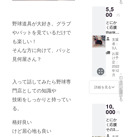
る
をお送
5,5
りしま
す。 T
00
円
シャツ
とにか
野球道具が大好き。グラブ
のボ
く応援
ディは
やバットを見ているだけで
thank
レギュ
youレ
ラーシ
支援
も楽しい！
ターと
ルエッ
者：
ロゴ入
トとな
3人
そんな方に向けて、パッと
りオリ
りま
お届
ジナル
す。
け予
見何屋さん？
ステッ
ルーズ
定：
カーを
2022
に着ら
年12
お送り
れる場
こ
月
しま
合には
の
リ
入って話してみたら野球専
す！ ス
大きめ
タ
ー
テッ
のサイ
ン
詳細を見る
を
門店としての知識や
カー
ズをご
選
択
50×70
選択下
す
技術をしっかりと持ってい
る
mm 透
さいま
10,
明PET
せ☻ T
る。
光沢ラ
000
シャツ
円
ミネー
カラー
とにか
ト(PP)
はブ
格好良い
く応援
スマホ
ラック×
その3
裏面に
けど居心地も良い
ロゴカ
thank
貼れる
ラーア
支援