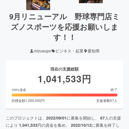
9月リニューアル 野球専門店ミ
ズノスポーツを応援お願いしま
す！！
mizusupo
ビジネス・起業
愛知県
現在の支援総額
1,041,533
円
終了
104
%達成
目標金額
1,000,000
円
支援者数
67
人
このプロジェクトは、
2022/09/01
に募集を開始し、
67
人の支援
により
1,041,533
円の資金を集め、
2022/10/12
に募集を終了し