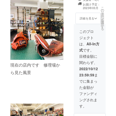
とさせ
トー
いま
このプロジェク
お届け予定：
て頂き
リーズ
す。 日
ト用に別注する
こ
2023年03月
ます。
にてご
程、場
の
オリジナル刺繡
リ
クーポ
紹介さ
所、時
タ
入りの軟式グラ
ー
ン期限
せて下
間、人
ン
ブを 型付けして
詳細を見る
を
は記載
さい。 *
数など
選
お送りします。
択
日から1
ストー
は後日
す
（ご来店でのお
る
年間と
リーズ
相談さ
引き取りも可能
このプロ
なりま
での公
せてく
です。備考欄へ
ジェクト
す。 T
開が不
ださ
ご記入くださ
シャツ
要な場
い。 国
い） 作製にお日
は、
All-In方
と一緒
合は備
内であ
にちが掛かりま
式
です。
に発送
考欄へ
ればお
すので、仕上が
させて
その旨
受けで
り次第発送させ
目標金額に
頂きま
ご記入
きます
て頂きます。 お
関わらず、
す 店頭
くださ
が、遠
届け時期は余裕
現在の店内です 修理場か
でのお
い サイ
方の場
をみた期間で
2022/10/12
受け取
ズ、カ
合は別
ら見た風景
す。出来上がり
23:59:59
ま
りご希
ラーは
途交通
次第発送させて
望の場
申し訳
費など
頂きます。 お名
でに集まっ
合には
ありま
の費用
前の刺繡が入り
た金額が
備考欄
せんが
をご負
ます。ご希望の
にご記
こちら
担頂く
スペルを備考欄
ファンディ
入下さ
の指定
場合が
にてお知らせく
ングされま
いま
とさせ
ありま
ださい
せ。
て頂き
す。 お
す。
ます。
届け予
指定ロ
定は記