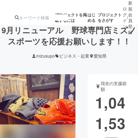
新
ロ
規
グ
会
プロジェクトを掲
はじ
プロジェクト
/
載するには
める
をさがす
イ
員
ン
登
9月リニューアル 野球専門店ミズノ
録
スポーツを応援お願いします！！
人気のプロ
注目のリ
注目の新着プロ
募集終了が近いプ
もうすぐ公開
mizusupo
ビジネス・起業
愛知県
ジェクト
ターン
ジェクト
ロジェクト
されます
アート・写真
音楽
現在の支援総
額
1,04
テクノロジー・ガジェット
ゲーム・サ
1,53
映像・映画
書籍・雑誌
ビジネス・起業
チャレンジ