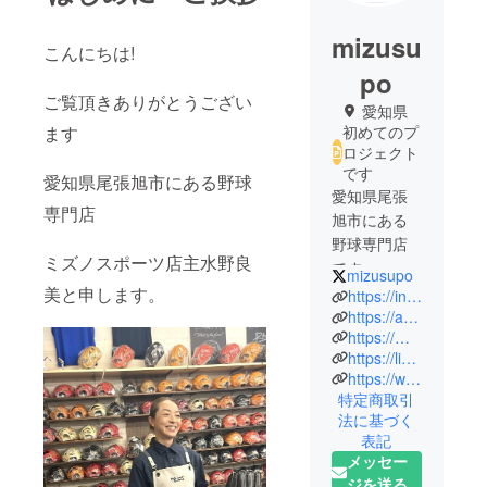
mizusu
こんにちは!
po
ご覧頂きありがとうござい
愛知県
ます
初めてのプ
ロジェクト
です
愛知県尾張旭市にある野球
愛知県尾張
専門店
旭市にある
野球専門店
ミズノスポーツ店主水野良
mizusupo
美と申します。
https://instagram.com/mizuno_sports?r=nametag
https://ameblo.jp/mizusupo0561/
https://m.youtube.com/channel/UCdatV3HXAhQPsYDvHObk1Ow?sub_confirmation=1
https://lin.ee/YrlekmJ
https://www.instagram.com/mizuno_sports/shop
特定商取引
法に基づく
表記
メッセー
ジを送る