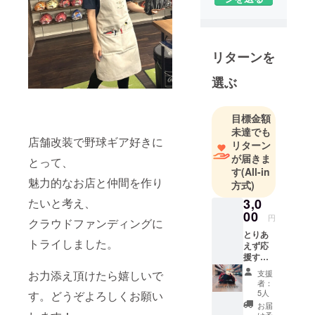
リターンを
選ぶ
目標金額
未達でも
店舗改装で野球ギア好きに
リターン
が届きま
とって、
す
(All-in
魅力的なお店と仲間を作り
方式)
3,0
たいと考え、
00
円
クラウドファンディングに
とりあ
トライしました。
えず応
援す
る！と
支援
お力添え頂けたら嬉しいで
思って
者：
下さる
5人
す。どうぞよろしくお願い
方に！
お届
thank
け予