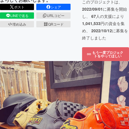
このプロジェクトは、
ポスト
シェア
2022/09/01
に募集を開始
LINEで送る
URLコピー
し、
67
人の支援により
1,041,533
円の資金を集
埋め込み
QRコード
め、
2022/10/12
に募集を
終了しました
もう一度プロジェク
トをやってほしい