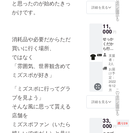
リ
グを
と思ったのが始めたきっ
さい。
タ
ご希望
す。出
ー
セット
文字カ
ン
の場合
詳細を見る
来上が
を
かけです。
にさせ
ラーは
選
には備
り次第
択
て頂き
ホワイ
す
考欄に
発送さ
る
ます。
トとな
ご記入
せて頂
11,
Tシャツ
りま
下さ
きま
のボ
000
す。 こ
い。
す。 店
円
ディは
のリ
頭での
消耗品や必要だから
ただ
せっか
ワイド
ターン
お受け
くだか
シル
では経
取りご
買いに行く場所、
ら行っ
エット
費が少
希望の
てみよ
となり
ない
場合は
支援
ではなく
う！ と
ます 普
為、ご
者：
備考欄
思って
段のサ
支援頂
2人
「雰囲気、世界観含めて
に御記
下さる
イズで
いた金
お届
入下さ
方へ
ご選択
額を有
け予
ミズスポが好き」
いま
thank
頂いた
定：
効に使
せ。
youレ
2022
場合で
わせて
年12
ターと
も着た
「ミズスポに行ってグラ
頂きま
こ
月
共にミ
感じは
の
す。 貼
リ
ズスポ
ブを見よう」
ルーズ
タ
らせて
ー
ロゴT
なサイ
ン
頂いた
詳細を見る
を
そんな風に思って貰える
シャ
ズ感と
選
後お写
択
ツ、お
なりま
す
真にて
る
店舗を
買い物
す。 サ
お知ら
33,
の際使
イズを
せしま
ミズスポファン（いたら
残り29
える
000
ご指定
す。
円
¥2,000
下さい
嬉しいですが！）と共に