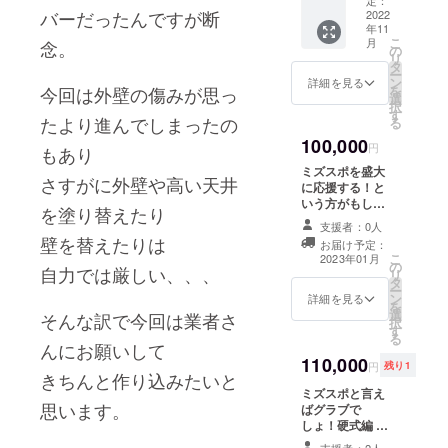
￥2,000
カラー
バーだったんですが
断
ラス面
2022
クーポ
ブラッ
年11
に、感
ンを
ク×ロゴ
こ
月
念。
謝を込
セット
の
カラー
リ
めてお
に致し
タ
アイボ
ー
名前を
ます。
ン
リー ポ
詳細を見る
を
今回は外壁の傷みが思っ
掲載さ
Tシャツ
選
リ100%
択
せて頂
のボ
す
ドライ
たより進んでしまったの
る
き、 弊
ディは
タイプ
100,000
社イン
ロゴT
クーポ
円
もあり
スタグ
シャツ
ンは記
ミズスポを盛大
ラムス
→レ
載日か
さすがに外壁や高い天井
に応援する！と
トー
ギュ
ら1年間
いう方がもしい
リーズ
ラーシ
を塗り替えたり
有効と
らっしゃった
にてご
ルエッ
支援者：0人
なりま
ら！ 企業様、個
紹介さ
壁を替えたりは
ト ポリ
す T
お届け予定：
人様、チーム様
せて頂
100％ド
こ
2023年01月
シャツ
の
問わずご支援に
自力では厳しい、、、
きま
ライタ
リ
と一緒
タ
感謝を込めて店
す。 文
イプ
ー
に発送
ン
内にお名前又は
詳細を見る
字サイ
ブラッ
を
させて
選
指定ロゴマーク
そんな訳で今回は業者さ
ズ、カ
ク/ロゴ
択
頂きま
す
を切り抜いたア
ラーは
カラー
る
す。 お
んにお願いして
イアン看板を設
申し訳
アイボ
届け時
110,000
置し、インスタ
ありま
円
残り1
リー オ
期は余
きちんと作り込みたいと
ストーリーズ、
せんが
リジナ
裕をみ
ミズスポと言え
投稿にてご紹介
こちら
ルTシャ
た期間
思います。
ばグラブで
させて頂きま
の指定
ツ→ワ
です。
しょ！硬式編 弊
す。 看板サイズ
とさせ
イドシ
出来上
社グラブ型付け
は最小で30×30
て頂き
支援者：2人