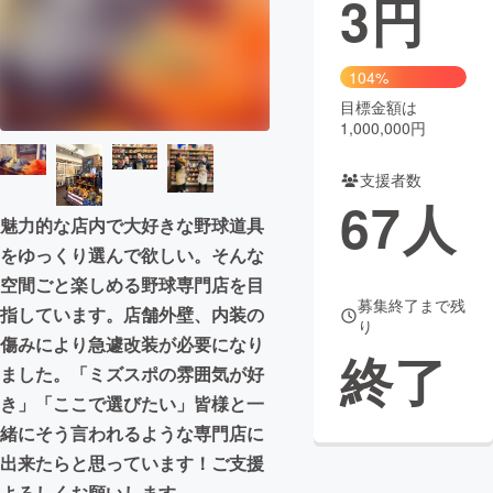
3
円
まちづくり・地域活性化
104%
目標金額は
CAMPFIRE for Social Good
CAMPFIRE Creation
1,000,000円
CAMPFIREふるさと納税
machi-ya
コミュニティ
支援者数
67
人
魅力的な店内で大好きな野球道具
をゆっくり選んで欲しい。そんな
空間ごと楽しめる野球専門店を目
募集終了まで残
指しています。店舗外壁、内装の
り
傷みにより急遽改装が必要になり
終了
ました。「ミズスポの雰囲気が好
き」「ここで選びたい」皆様と一
緒にそう言われるような専門店に
出来たらと思っています！ご支援
よろしくお願いします。