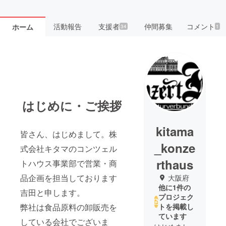
活動報告
支援者
仲間募集
コメント
ホーム
34
1
はじめに・ご挨拶
kitama
皆さん、はじめまして。株
_konze
式会社キタマのコンツェル
rthaus
トハウス事業部で営業・商
品企画を担当しております
大阪府
他に1件の
吉田と申します。
プロジェク
弊社は食品原料の卸販売を
トを掲載し
ています
している会社でございま