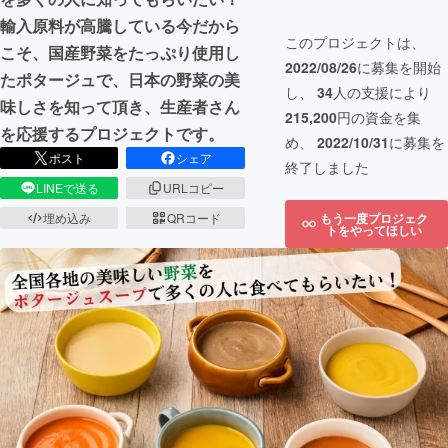
輸入原料が高騰している今だから
このプロジェクトは、
こそ、国産野菜をたっぷり使用し
2022/08/26
に募集を開始
たポタージュで、日本の野菜の美
し、
34
人の支援により
味しさを知って頂き、生産者さん
215,200
円の資金を集
を応援するプロジェクトです。
め、
2022/10/31
に募集を
ポスト
シェア
終了しました
LINEで送る
URLコピー
埋め込み
QRコード
もう一度プロジェク
トをやってほしい