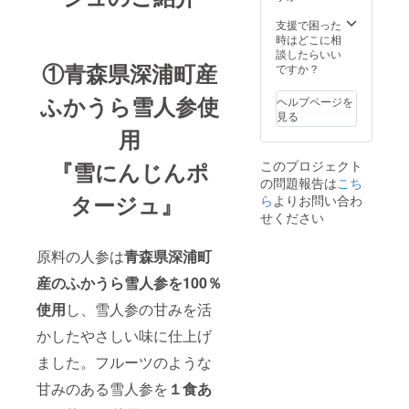
0個 ※賞
考欄に
味期
お書き
支援で困った
限：製
くださ
時はどこに相
造後540
い （午
談したらいい
①青森県深浦町産
日 ※佐
前中/14-
ですか？
川急便
16
もしく
時/16-
ふかうら雪人参使
ヘルプページを
は日本
18
見る
郵便の
時/18-
用
常温便
20
で宅配
時/19-
『雪にんじんポ
このプロジェクト
を予
21時か
の問題報告は
こち
定。 ※
ら選
タージュ』
送料・
ら
よりお問い合わ
択）
消費税
せください
込みの
金額で
原料の人参は
青森県深浦町
す ※配
達時間
産のふかうら雪人参を100％
指定が
ある場
使用
し、雪人参の甘みを活
合は備
考欄に
かしたやさしい味に仕上げ
お書き
くださ
ました。フルーツのような
い （午
甘みのある雪人参を
１食あ
前中/14-
16