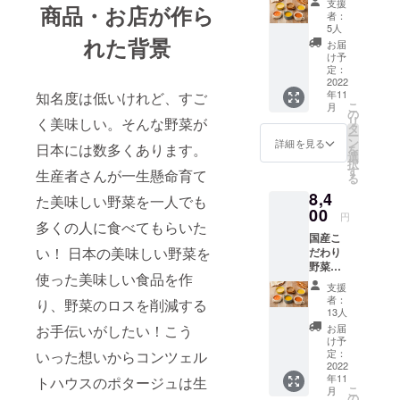
支援
商品・お店が作ら
ジュ6種
マッ
者：
20食
シュ
5人
セッ
れた背景
ルーム
お届
ト
ポター
け予
ジュ
定：
商
2022
150g×2
年11
知名度は低いけれど、すご
品セッ
個 ・か
こ
月
ト内容
ぼちゃ
の
リ
く美味しい。そんな野菜が
・雪に
ポター
タ
ー
んじん
ジュ
ン
詳細を見る
日本には数多くあります。
を
ポター
150g×2
選
択
ジュ
個 ・
す
生産者さんが一生懸命育て
る
150g×4
じゃが
8,4
個 ・ス
いもポ
た美味しい野菜を一人でも
イート
00
ター
円
多くの人に食べてもらいた
コーン
ジュ
国産こ
ポター
150g×2
い！ 日本の美味しい野菜を
だわり
ジュ
個 ※賞
野菜の
150g×4
味期
使った美味しい食品を作
ポター
個 ・
限：製
支援
ジュ6種
マッ
造後540
者：
り、野菜のロスを削減する
30食
シュ
日 ※佐
13人
セッ
ルーム
川急便
お手伝いがしたい！こう
お届
ト
ポター
もしく
け予
ジュ
定：
いった想いからコンツェル
は日本
商
2022
150g×3
郵便の
年11
トハウスのポタージュは生
品セッ
個 ・
常温便
こ
月
ト内容
じゃが
の
で宅配