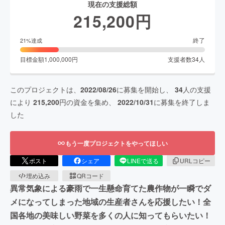
現在の支援総額
215,200
円
終了
21
%達成
目標金額
1,000,000
円
支援者数
34
人
このプロジェクトは、
2022/08/26
に募集を開始し、
34
人の支援
により
215,200
円の資金を集め、
2022/10/31
に募集を終了しま
した
もう一度プロジェクトをやってほしい
ポスト
シェア
LINEで送る
URLコピー
埋め込み
QRコード
異常気象による豪雨で一生懸命育てた農作物が一瞬でダ
メになってしまった地域の生産者さんを応援したい！全
国各地の美味しい野菜を多くの人に知ってもらいたい！