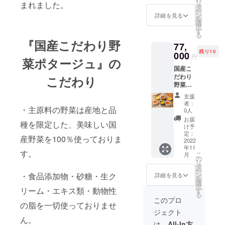
リ
まれました。
・雪に
いもポ
タ
を予
ー
んじん
ター
ン
定。 ※
詳細を見る
を
ポター
ジュ
選
送料・
択
ジュ
150g×3
す
消費税
る
150g×5
個 ・か
込みの
『国産こだわり野
77,
個 ・ス
ぼちゃ
金額で
残り10
イート
000
ポター
す ※配
円
菜ポタージュ』の
コーン
ジュ
達時間
国産こ
ポター
150g×3
指定が
だわり
こだわり
ジュ
個 ・ト
ある場
野菜の
150g×5
マトポ
合は備
ポター
個 ・
ター
考欄に
支援
ジュ6種
マッ
ジュ150
お書き
者：
・主原料の野菜は産地と品
300食
シュ
ｇ×3個
0人
くださ
セッ
ルーム
※賞味期
い （午
お届
種を限定した、美味しい国
ト
ポター
限：製
け予
前中/14-
ジュ
定：
造後540
16
産野菜を100％使っておりま
商
2022
150g×5
日 ※佐
時/16-
年11
品セッ
個 ・
川急便
18
す。
こ
月
ト内容
じゃが
の
もしく
時/18-
リ
・雪に
いもポ
タ
は日本
20
ー
んじん
ター
ン
・食品添加物・砂糖・生ク
郵便の
詳細を見る
時/19-
を
ポター
ジュ
選
常温便
21時か
択
ジュ
リーム・エキス類・動物性
150g×5
す
で宅配
ら選
る
150g×5
個 ・か
を予
このプロ
択）
の脂を一切使っておりませ
0個 ・
ぼちゃ
定。 ※
ジェクト
スイー
ポター
送料・
ん。
トコー
ジュ
消費税
は、
All-In方