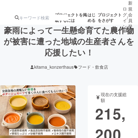
新
ロ
規
グ
会
プロジェクトを掲
はじ
プロジェクト
/
載するには
める
をさがす
イ
員
ン
登
豪雨によって一生懸命育てた農作物
録
が被害に遭った地域の生産者さんを
応援したい！
人気のプロ
注目のリ
注目の新着プロ
募集終了が近いプ
もうすぐ公開
ジェクト
ターン
ジェクト
ロジェクト
されます
kitama_konzerthaus
フード・飲食店
アート・写真
音楽
現在の支援総
テクノロジー・ガジェット
ゲーム・サ
額
215,
映像・映画
書籍・雑誌
200
ビジネス・起業
チャレンジ