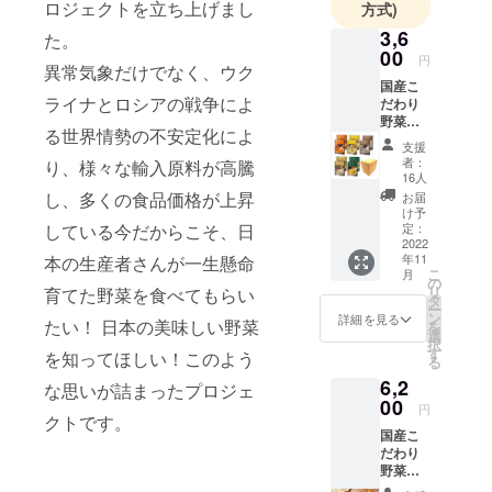
ロジェクトを立ち上げまし
方式)
に知って頂
3,6
た。
き、国産野
00
円
菜の生産者
異常気象だけでなく、ウク
国産こ
さんの応援
ライナとロシアの戦争によ
だわり
ができれば
野菜の
る世界情勢の不安定化によ
と思ってお
ポター
支援
ジュ5種
ります。
者：
り、様々な輸入原料が高騰
10食
16人
また、弊社
セッ
し、多くの食品価格が上昇
お届
の健康志向
ト
け予
している今だからこそ、日
定：
で美味しい
商
2022
食品を一人
年11
本の生産者さんが一生懸命
品セッ
こ
月
ト内容
でも多くの
の
リ
育てた野菜を食べてもらい
・雪に
タ
人に知って
ー
んじん
ン
詳細を見る
たい！ 日本の美味しい野菜
を
もらえたら
ポター
選
択
ジュ
す
嬉しいで
を知ってほしい！このよう
る
150g×2
す。
6,2
個 ・ス
な思いが詰まったプロジェ
イート
00
円
クトです。
コーン
国産こ
ポター
だわり
ジュ
野菜の
150g×2
ポター
個 ・