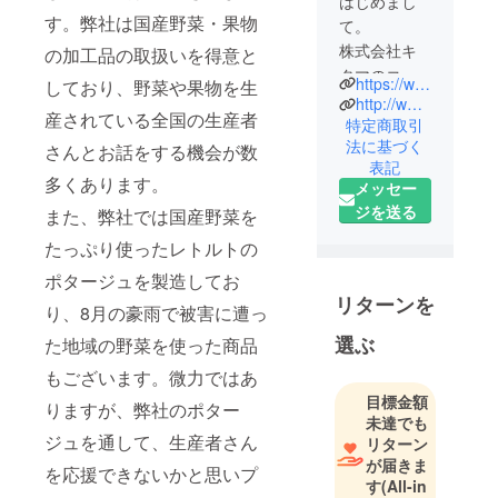
はじめまし
す。弊社は国産野菜・果物
て。
株式会社キ
の加工品の取扱いを得意と
タマのコン
https://www.konzerthaus.jp/
しており、野菜や果物を生
ツェルトハ
http://www.kitama.co.jp/
産されている全国の生産者
ウス事業部
特定商取引
法に基づく
で営業と商
さんとお話をする機会が数
表記
品企画を担
多くあります。
メッセー
当しており
ジを送る
また、弊社では国産野菜を
ます吉田と
申します。
たっぷり使ったレトルトの
よろしくお
ポタージュを製造してお
願い致しま
リターンを
り、8月の豪雨で被害に遭っ
す。
選ぶ
た地域の野菜を使った商品
CAMPFIRE
を通じて、
もございます。微力ではあ
国産野菜の
目標金額
りますが、弊社のポター
品質の高
未達でも
ジュを通して、生産者さん
さ、美味し
リターン
が届きま
さを一人で
を応援できないかと思いプ
す
(All-in
も多くの人