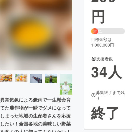
円
まちづくり・地域活性化
CAMPFIRE for Social Good
CAMPFIRE Creation
21%
CAMPFIREふるさと納税
machi-ya
コミュニティ
目標金額は
1,000,000円
支援者数
34
人
募集終了まで残
り
異常気象による豪雨で一生懸命育
終了
てた農作物が一瞬でダメになって
しまった地域の生産者さんを応援
したい！全国各地の美味しい野菜
を多くの人に知ってもらいたい！