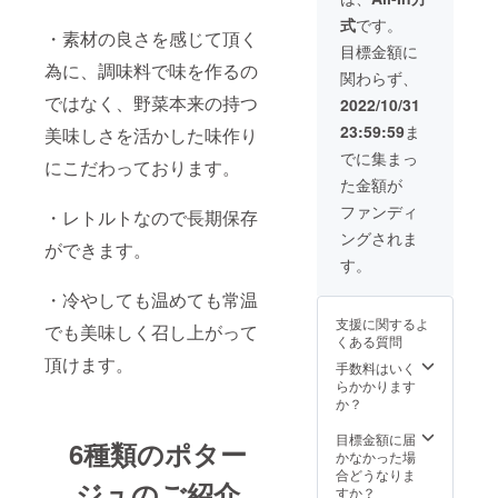
ンポ
150g×5
込みの
式
です。
ター
個 ・ト
金額で
・素材の良さを感じて頂く
ジュ
マトポ
す ※配
目標金額に
150g×5
ター
達時間
為に、調味料で味を作るの
関わらず、
0個 ・
ジュ
指定が
マッ
ではなく、野菜本来の持つ
150g×5
ある場
2022/10/31
シュ
個 ※賞
合は備
23:59:59
ま
美味しさを活かした味作り
ルーム
味期
考欄に
ポター
限：製
お書き
でに集まっ
にこだわっております。
ジュ
造後540
くださ
た金額が
150g×5
日 ※佐
い （午
0個 ・
川急便
前中/14-
ファンディ
・レトルトなので長期保存
じゃが
もしく
16
ングされま
いもポ
は日本
時/16-
ができます。
ター
郵便の
18
す。
ジュ
常温便
時/18-
150g×5
で宅配
・冷やしても温めても常温
20
0個 ・
を予
時/19-
支援に関するよ
でも美味しく召し上がって
かぼ
定。 ※
21時か
くある質問
ちゃポ
送料・
ら選
頂けます。
ター
消費税
手数料はいく
択）
ジュ
込みの
らかかります
150g×5
金額で
か？
0個 ・
す ※配
トマト
達時間
目標金額に届
6種類のポター
ポター
指定が
かなかった場
ジュ
ある場
合どうなりま
ジュのご紹介
150g×5
合は備
すか？