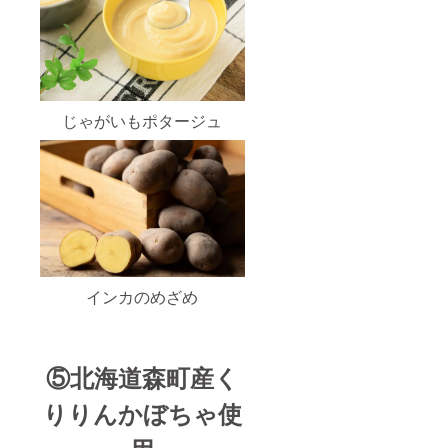
じゃがいもポタージュ
インカのめざめ
⑤北海道森町産く
りりんかぼちゃ使