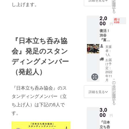
を
し上げます。
イン参
として
選
択
加権 11
認定す
す
る
月11日
る公式
2,0
「立ち
ピン
残り
呑みの
00
バッジ
499
円
日」に
付き！
復活！
協会発
※会員に
渋谷
足記念
なって
『日本立ち呑み協
『富士
イベン
いただ
屋本
ト、開
いた方
支援
会』発足のスタン
店』で
催決
には、
者：
吉田類
定！
「日本
1人
＆立ち
ディングメンバー
スペ
立ち呑
お届
呑み大
シャル
み協
け予
使と飲
ゲスト
定：
会」認
（発起人）
む、協
2022
に、酒
定タチ
年11
会発足
場のカ
ノミニ
こ
月
記念イ
リス
の
ストピ
リ
ベント
マ・吉
タ
『日本立ち呑み協会』のス
ンバッ
ー
オンラ
田類氏
ン
ジをお
詳細を見る
を
イン参
タンディングメンバー（立
が登
選
送りい
択
加権 11
場！ 10
す
たしま
る
ち上げ人）は下記の5人で
月11日
月上旬
す。
3,0
「立ち
に復
す。
呑みの
00
活、再
円
日」に
オープ
『日本
協会発
ンした
立ち呑
足記念
伝説の