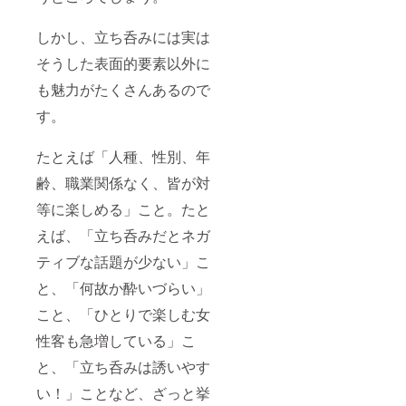
なりま
含まれ
す！こ
ます。
しかし、立ち呑みには実は
ちらは
会場：
20時～
『富士
そうした表面的要素以外に
22時の
屋本
枠にな
店』
も魅力がたくさんあるので
りま
（東京
す。 な
す。
都渋谷
お、フ
区桜丘
リーフ
町１６
たとえば「人種、性別、年
ローに
−１０）
は、日
予約の
齢、職業関係なく、皆が対
本酒、
確認な
焼酎、
ど、詳
等に楽しめる」こと。たと
ビール
細につ
などの
いては
えば、「立ち呑みだとネガ
飲み放
追って
題、お
ティブな話題が少ない」こ
メール
つまみ
にてご
と、「何故か酔いづらい」
などが
連絡い
含まれ
たしま
こと、「ひとりで楽しむ女
ます。
す。 ※
会場：
イベン
性客も急増している」こ
『富士
ト会場
屋本
までの
と、「立ち呑みは誘いやす
店』
交通
（東京
費、滞
い！」ことなど、ざっと挙
都渋谷
在費な