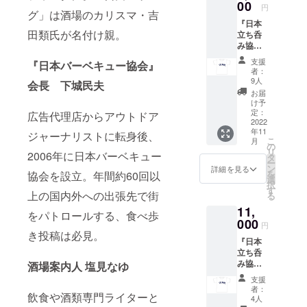
立ち呑
00
日本立
日はス
円
は、予
グ」は酒場のカリスマ・吉
み協
ち呑み
タン
めメー
『日本
会』会
協会が
ディン
ルにて
田類氏が名付け親。
立ち呑
員年会
「タチ
グメン
質問を
み協
費 年会
ノミニ
バーや
受け付
会』オ
費3000
スト」
吉田類
支援
け、そ
『日本バーベキュー協会』
リジナ
円がク
として
者：
氏から
の中か
ルTシャ
ラウド
認定す
9人
会長 下城民夫
のご挨
ら協会
ツ
ファン
る公式
お届
拶、質
側で抜
＋
ディン
ピン
け予
問コー
粋させ
「タチ
グなら
定：
バッジ
広告代理店からアウトドア
ナーな
ていた
ノミニ
2022
2000円
付き！
どを予
だきま
年11
スト」
ジャーナリストに転身後、
に。タ
※会員に
定して
す。質
こ
月
ピン
チノミ
の
なって
おりま
問受け
リ
2006年に日本バーベキュー
バッ
ニスト
タ
いただ
す。 ※
付けの
ー
ジ
必携、
ン
いた方
詳細を見る
質問
メール
を
協会を設立。年間約60回以
＋
国産枡
選
には、
コー
アドレ
択
『日本
のオリ
す
「日本
ナーに
上の国内外への出張先で街
スはこ
る
立ち呑
ジナル
立ち呑
つきま
ちらの
11,
み協
小銭入
み協
をパトロールする、食べ歩
して
リター
会』会
000
れ、日
会」認
円
は、予
ンの支
員年会
本立ち
き投稿は必見。
定タチ
めメー
援者に
『日本
費 年会
呑み協
ノミニ
ルにて
対して
立ち呑
費3000
会が
ストピ
質問を
のみご
み協
酒場案内人 塩見なゆ
円がク
「タチ
ンバッ
受け付
案内さ
会』オ
ラウド
ノミニ
ジをお
支援
け、そ
せてい
リジナ
ファン
スト」
送りい
者：
の中か
ただき
飲食や酒類専門ライターと
ルTシャ
ディン
として
4人
たしま
ら協会
ます。