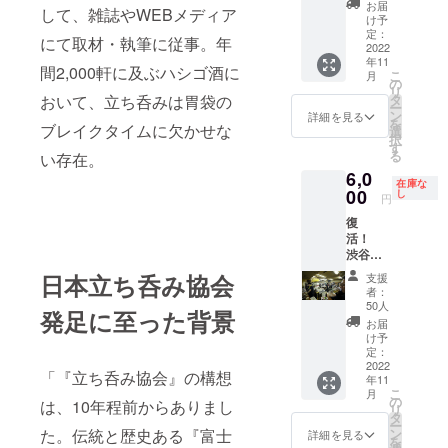
ツ
グなら
認定す
す。
お届
側で抜
して、雑誌やWEBメディア
＊使用
＋
2000円
る公式
け予
粋させ
する
バッグ
に。オ
定：
ピン
にて取材・執筆に従事。年
ていた
ツー
ハン
2022
リジナ
バッジ
だきま
ル：
年11
ガー＋
ル
付き！
間2,000軒に及ぶハシゴ酒に
す。質
こ
Micros
月
枡（小
T.C.N.M
の
※会員に
問受け
リ
oft
銭入
.（立ち
おいて、立ち呑みは胃袋の
タ
なって
付けの
ー
Teams
れ）
呑み）T
ン
いただ
詳細を見る
メール
を
＊使用
ブレイクタイムに欠かせな
＋
シャ
選
いた方
アドレ
択
ツール
「タチ
ツ、日
す
には、
スはこ
る
の動作
い存在。
ノミニ
本立ち
「日本
ちらの
環境：
6,0
スト」
呑み協
立ち呑
在庫な
リター
下記を
ピン
00
会が
し
み協
円
ンの支
ご参照
バッジ
「タチ
会」認
援者に
くださ
復
＋『日
ノミニ
定タチ
対して
い。
活！
本立ち
スト」
ノミニ
のみご
https://
渋谷
呑み協
として
ストピ
案内さ
docs.mi
『富士
会』会
認定す
ンバッ
日本立ち呑み協会
支援
せてい
crosoft.
屋本
員年会
る公式
ジをお
者：
ただき
com/ja-
店』で
費 1年
ピン
50人
送りい
発足に至った背景
ます。
jp/micr
吉田類
間の会
バッジ
たしま
お届
＊使用
osoftte
＆立ち
員費と
付き！
け予
す。
する
ams/ha
呑み大
オリジ
定：
※会員に
ツー
rdware-
使と飲
2022
ナル
なって
「『立ち呑み協会』の構想
ル：
require
年11
む、協
T.C.N.M
いただ
こ
Micros
月
ments-
会発足
.（立ち
の
いた方
は、10年程前からありまし
リ
oft
for-the-
記念イ
呑み）T
タ
には、
ー
Teams
teams-
ベント
シャツ
た。伝統と歴史ある『富士
ン
「日本
詳細を見る
を
＊使用
app
参加権