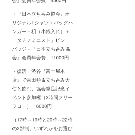
会』会員年会費 4500円
・『日本立ち呑み協会』オ
リジナルTシャツ＋バッグハ
ンガー＋枡（小銭入れ）＋
「タチノミニスト」ピン
バッジ＋『日本立ち呑み協
会』会員年会費 11000円
・復活！渋谷『富士屋本
店』で吉田類＆立ち呑み大
使と飲む、協会発足記念イ
ベント参加権（2時間フリー
フロー） 6000円
（17時～19時と20時～22時
の2部制。いずれかをお選び