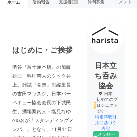
活動報告
支援者
仲間募集
コメント
ホーム
99+
はじめに・ご挨拶
日本立
渋谷『富士屋本店』の加藤
ち呑み
雄三、料理芸人のクック井
協会
上。雑誌『食楽』副編集長
の吉田マッスグ、日本バー
日本
初めてのプ
ベキュー協会会長の下城民
ロジェクト
生、酒場案内人・塩見なゆ
です
特定商取引
の5名が「スタンディングメ
法に基づく
表記
ンバー」となり、11月11日
メッセー