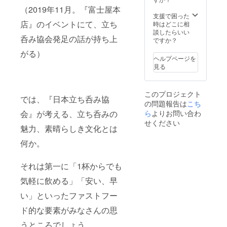
や立ち
19時と
（2019年11月。『富士屋本
呑み大
20時～
支援で困った
使とと
店』のイベントにて、立ち
22時の
時はどこに相
もに
二部
談したらいい
呑み協会発足の話が持ち上
『日本
制、各
ですか？
立ち呑
部限定
がる）
み協
50名の
ヘルプページを
会』発
募集に
見る
足を祝
なりま
うイベ
す！こ
ントを
ちらは
このプロジェクト
開催い
17時～
では、『日本立ち呑み協
の問題報告は
こち
たしま
19時の
す！ イ
会』が考える、立ち呑みの
ら
よりお問い合わ
枠にな
ベント
りま
せください
魅力、素晴らしき文化とは
は2時間
す。 な
フリー
お、フ
何か。
フ
リーフ
ロー、
ローに
17時〜
は、日
それは第一に「1杯からでも
19時、
本酒、
20時～
焼酎、
気軽に飲める」「安い、早
22時の
ビール
二部
などの
い」といったファストフー
制、各
飲み放
ド的な要素がみなさんの思
部限定
題、お
50名の
つまみ
うところでしょう。
募集に
などが