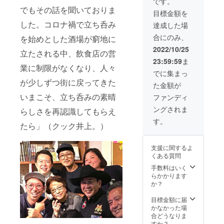
いた方
です。
に協会
ンした
には、
でもその話を聞いておりま
目標金額を
発足記
伝説の
「日本
念イベ
した。コロナ禍で立ち呑み
立ち呑
立ち呑
達成した場
ント、
み『富
み協
合にのみ、
を始めとした酒場が窮地に
開催決
士屋本
会」認
定！
店』
定タチ
2022/10/25
立たされる中、飲食店の営
スペ
で、吉
ノミニ
23:59:59
ま
シャル
田類氏
ストピ
業に制限がなくなり、人々
ゲスト
や立ち
ンバッ
でに集まっ
に、酒
呑み大
ジをお
が少しずつ街に戻ってきた
た金額が
場のカ
使とと
送りい
リス
もに
いまこそ、立ち呑みの素晴
たしま
ファンディ
マ・吉
『日本
す。
ングされま
らしさを再認識してもらえ
田類氏
立ち呑
が登
み協
す。
たら」（クック井上。）
場！ 10
会』発
月上旬
足を祝
に復
うイベ
支援に関するよ
活、再
ントを
くある質問
オープ
開催い
ンした
たしま
手数料はいく
伝説の
す！ イ
らかかります
立ち呑
ベント
か？
み『富
は2時間
士屋本
フリー
目標金額に届
店』
フ
かなかった場
で、吉
ロー、
合どうなりま
田類氏
17時～
すか？