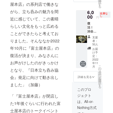
とタチ
選
立ち呑
択
ツール
屋本店』の系列店で働きな
（2時間
ノミニ
す
み協
る
の動作
フリー
スト必
会」認
環境：
がら、立ち呑みの魅力を間
6,0
フ
携のオ
定タチ
在庫な
下記を
ロー）
00
リジナ
し
ノミニ
円
近に感じていて、この素晴
ご参照
11月11
ルバッ
ストピ
くださ
復
日「立
クハン
ンバッ
らしい文化をもっと広める
い。
活！
ち呑み
ガー、
ジをお
https://
渋谷
の日」
国産枡
ことができたらと考えてお
送りい
docs.mi
『富士
に協会
のオリ
たしま
支援
crosoft.
屋本
発足記
りました。そんななか2022
ジナル
す。
者：
com/ja-
店』で
念イベ
小銭入
50人
jp/micr
年10月に『富士屋本店』の
吉田類
ント、
れ、日
お届
osoftte
＆立ち
開催決
本立ち
け予
復活が決まり、みなさんに
ams/ha
呑み大
定！
定：
呑み協
rdware-
使と飲
2022
スペ
会が
お声がけしたのがきっかけ
require
年11
む、協
シャル
「タチ
こ
月
ments-
会発足
ゲスト
の
ノミニ
となり、『日本立ち呑み協
リ
for-the-
記念イ
に、酒
タ
スト」
ー
teams-
ベント
場のカ
ン
会』発足に向けて動き出し
として
詳細を見る
を
app
参加権
リス
選
認定す
択
（2時間
ました」（加藤）
マ・吉
す
る公式
る
フリー
田類氏
ピン
このプロ
フ
が登
バッジ
ジェクト
「『富士屋本店』が閉店し
ロー）
場！ 10
付き！
11月11
月上旬
※会員に
は、All-or-
た1年後ぐらいに行われた富
日「立
に復
なって
Nothing方式
ち呑み
活、再
いただ
士屋本店のトークイベント
の日」
オープ