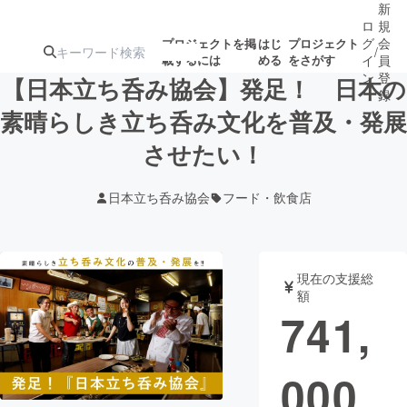
新
ロ
規
グ
会
プロジェクトを掲
はじ
プロジェクト
/
載するには
める
をさがす
イ
員
ン
登
【日本立ち呑み協会】発足！ 日本の
録
素晴らしき立ち呑み文化を普及・発展
させたい！
人気のプロ
注目のリ
注目の新着プロ
募集終了が近いプ
もうすぐ公開
ジェクト
ターン
ジェクト
ロジェクト
されます
日本立ち呑み協会
フード・飲食店
アート・写真
音楽
現在の支援総
テクノロジー・ガジェット
ゲーム・サ
額
741,
映像・映画
書籍・雑誌
000
ビジネス・起業
チャレンジ