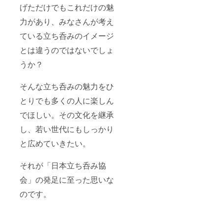
げただけでもこれだけの魅
区桜丘
どにつ
町１６
いて
力があり、みなさんが考え
−１０）
は、各
予約の
人でご
ている立ち呑みのイメージ
確認な
負担い
ど、詳
ただき
とは違うのではないでしょ
細につ
ますよ
いては
うよろ
うか？
追って
しくお
メール
願いい
にてご
そんな立ち呑みの魅力をひ
たしま
連絡い
す。
とりでも多くの人に楽しん
たしま
す。 ※
でほしい。その文化を継承
イベン
ト会場
し、若い世代にもしっかり
までの
交通
と広めていきたい。
費、滞
在費な
どにつ
それが「日本立ち呑み協
いて
会」の発足に至った思いな
は、各
人でご
のです。
負担い
ただき
ますよ
うよろ