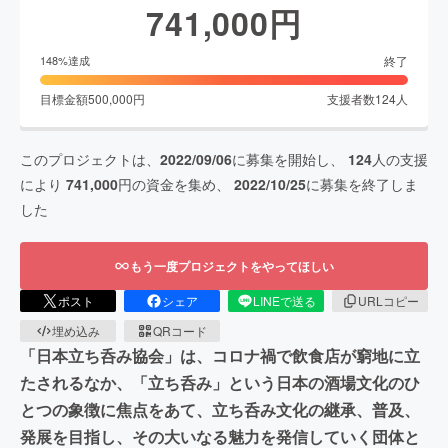
741,000
円
終了
148
%達成
目標金額
500,000
円
支援者数
124
人
このプロジェクトは、
2022/09/06
に募集を開始し、
124
人の支援
により
741,000
円の資金を集め、
2022/10/25
に募集を終了しま
した
もう一度プロジェクトをやってほしい
ポスト
シェア
LINEで送る
URLコピー
埋め込み
QRコード
「日本立ち呑み協会」は、コロナ禍で飲食店が窮地に立
たされるなか、「立ち呑み」という日本の酒場文化のひ
とつの象徴に焦点をあて、立ち呑み文化の継承、普及、
発展を目指し、その大いなる魅力を発信していく団体と