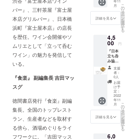
渋谷『富士屋本店ワイン
年11
ノミニ
※会員に
使とと
信の参
こ
月
スト」
なって
の
もに
加権
バー』、三軒茶屋『富士屋
リ
ピン
いただ
タ
『日本
（20時
ー
バッ
いた方
ン
本店グリルバー』、日本橋
立ち呑
詳細を見る
～22
を
ジ
には、
選
み協
時）の
択
＋
浜町『富士屋本店』の店長
「日本
す
会』発
枠にな
る
『日本
立ち呑
足を祝
りま
を歴任。ワイン会開催やソ
4,5
立ち呑
み協
うイベ
す。当
み協
00
会」認
ントを
日はス
円
ムリエとして「立って呑む
会』会
定タチ
開催い
タン
『日本
員年会
ノミニ
たしま
ディン
ワイン」の魅力を発信して
立ち呑
費 年会
ストピ
す！
グメン
み協
費3000
ンバッ
こちら
いる。
バーや
会』オ
円がク
ジをお
のリ
吉田類
支援
リジナ
ラウド
送りい
ターン
者：
氏から
ル枡
ファン
『食楽』 副編集長 吉田マッ
たしま
0人
は、そ
のご挨
（小銭
ディン
す。
のイベ
お届
拶、質
入れ推
スグ
グなら
け予
ントの
問コー
奨）
2000円
定：
オンラ
ナーな
＋
2022
に。タ
イン配
どを予
徳間書店発行『食楽』副編
年11
「タチ
チノミ
信の参
定して
こ
月
ノミニ
ニスト
の
加権
おりま
集長。全国のトップレスト
リ
スト」
必携の
タ
（17時
す。 ※
ー
ピン
オリジ
ン
詳細を見る
～19
ラン、生産者などを取材す
質問
を
バッ
ナル
選
時）の
コー
択
ジ
バック
す
る傍ら、酒場めぐりをライ
枠にな
ナーに
る
＋
ハン
りま
つきま
6,0
『日本
フワークに。「吉田マッス
ガー、
す。当
して