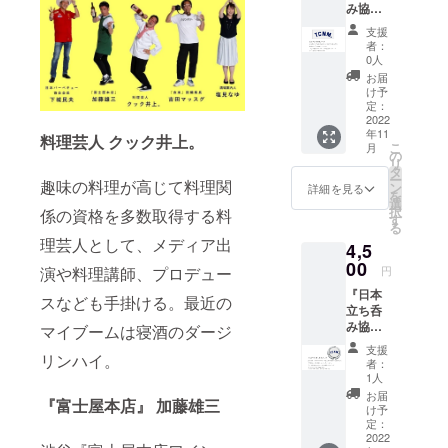
み協
イベン
立ち呑
会』認
ト、開
み『富
支援
定「タ
催決
士屋本
者：
チノミ
定！
店』
0人
ニス
スペ
で、吉
お届
ト」ピ
シャル
田類氏
け予
ンバッ
ゲスト
定：
や立ち
ジ＋
2022
に、酒
呑み大
年11
『日本
場のカ
料理芸人 クック井上。
使とと
こ
月
立ち呑
リス
の
もに
リ
み協
マ・吉
タ
『日本
ー
趣味の料理が高じて料理関
会』会
田類氏
ン
立ち呑
詳細を見る
を
員年会
が登
選
み協
択
係の資格を多数取得する料
費 年会
場！ 10
す
会』発
る
費3000
月上旬
足を祝
理芸人として、メディア出
4,5
円と、
に復
うイベ
日本立
00
活、再
ントを
演や料理講師、プロデュー
円
ち呑み
オープ
開催い
『日本
協会が
ンした
スなども手掛ける。最近の
たしま
立ち呑
「タチ
伝説の
す！
み協
ノミニ
マイブームは寝酒のダージ
立ち呑
こちら
会』オ
スト」
み『富
のリ
支援
リンハイ。
リジナ
として
士屋本
ターン
者：
ルバッ
認定す
店』
1人
は、そ
グハン
る公式
で、吉
のイベ
お届
『富士屋本店』 加藤雄三
ガー
ピン
田類氏
け予
ントの
＋
バッジ
定：
や立ち
オンラ
「タチ
2022
付き！
呑み大
イン配