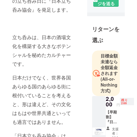
の立ち呑み日に『日本立ち
ジを送る
呑み協会』を発足します。
リターンを
立ち呑みは、日本の酒場文
選ぶ
化を構築する大きなポテン
シャルを秘めたカルチャー
目標金額
未達なら
です。
全額返金
されます
日本だけでなく、世界各国
(All-or-
Nothing
あらゆる国のあらゆる街に
方式)
根付いていることを考える
2,0
残り
00
と、形は違えど、その文化
286
円
【早期
はもはや世界共通といって
割】
も過言ではありません。
『日本
立ち呑
支援
み協
者：
「日本立ち呑み協会」は、
会』認