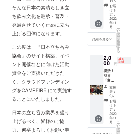
14人
定「タ
お届
そんな日本の素晴らしき立
チノミ
け予
ニス
定：
ち飲み文化を継承・普及・
ト」ピ
2022
年11
ンバッ
発展させていくために立ち
こ
月
ジ＋
の
リ
上げる団体になります。
『日本
タ
ー
立ち呑
ン
詳細を見る
を
み協
選
択
この度は、『日本立ち呑み
会』会
す
る
員年会
協会』のサイト構築、イベ
2,0
費 年会
残り
費3000
00
500
ント開催などに向けた活動
円
円がク
復活！
ラウド
資金をご支援いただきた
渋谷
ファン
『富士
く、クラウドファンディン
ディン
屋本
グなら
支援
グをCAMPFIRE にて実施す
店』で
2000円
者：
吉田類
になる
0人
ることにいたしました。
＆立ち
早期
お届
呑み大
割。日
け予
使と飲
本立ち
定：
日本の立ち呑み業界を盛り
む、協
2022
呑み協
年11
会発足
会が
上げるべく、皆様のご協
こ
月
記念イ
「タチ
の
リ
ベント
ノミニ
力、何卒よろしくお願い申
タ
ー
オンラ
スト」
ン
詳細を見る