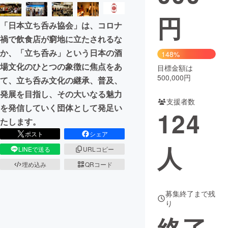
円
まちづくり・地域活性化
「日本立ち呑み協会」は、コロナ
禍で飲食店が窮地に立たされるな
CAMPFIRE for Social Good
CAMPFIRE Creation
か、「立ち呑み」という日本の酒
148%
CAMPFIREふるさと納税
machi-ya
コミュニティ
場文化のひとつの象徴に焦点をあ
目標金額は
500,000円
て、立ち呑み文化の継承、普及、
発展を目指し、その大いなる魅力
支援者数
を発信していく団体として発足い
124
たします。
ポスト
シェア
人
LINEで送る
URLコピー
埋め込み
QRコード
募集終了まで残
り