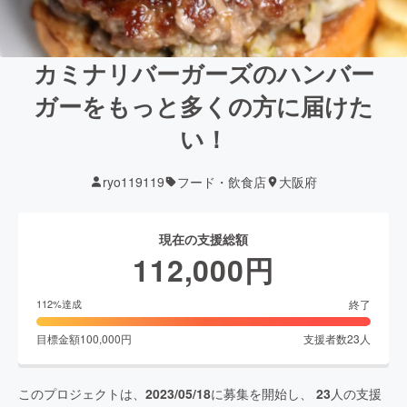
カミナリバーガーズのハンバー
ガーをもっと多くの方に届けた
い！
ryo119119
フード・飲食店
大阪府
現在の支援総額
112,000
円
終了
112
%達成
目標金額
100,000
円
支援者数
23
人
このプロジェクトは、
2023/05/18
に募集を開始し、
23
人の支援