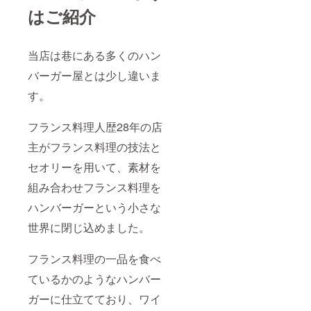
フトド
はご紹介
リンク
セット
400円・
アル
当店は巷にある多くのハン
コール
バーガー屋とは少し違いま
ドリン
クセッ
す。
ト600円
です。
リター
フランス料理人歴28年の店
ンはご
支援確
主がフランス料理の技法と
定後に
こちら
セオリーを用いて、素材を
から会
組み合わせフランス料理を
員番号
をメー
ハンバーガーという小さな
ルにて
お送り
世界に閉じ込めました。
いたし
ますの
で、折
フランス料理の一品を食べ
り返し
ご予約
ているかのようなハンバー
時に使
用する
ガーに仕立てており、ワイ
お名