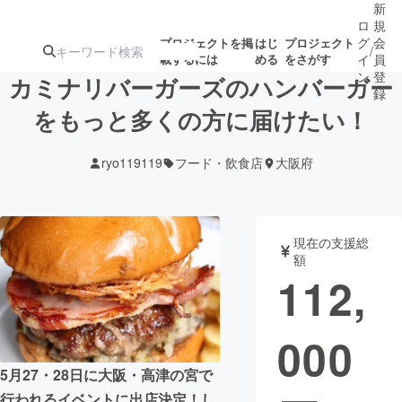
新
ロ
規
グ
会
プロジェクトを掲
はじ
プロジェクト
/
載するには
める
をさがす
イ
員
ン
登
カミナリバーガーズのハンバーガー
録
をもっと多くの方に届けたい！
人気のプロ
注目のリ
注目の新着プロ
募集終了が近いプ
もうすぐ公開
ryo119119
フード・飲食店
大阪府
ジェクト
ターン
ジェクト
ロジェクト
されます
アート・写真
音楽
現在の支援総
額
112,
テクノロジー・ガジェット
ゲーム・サ
000
映像・映画
書籍・雑誌
5月27・28日に大阪・高津の宮で
ビジネス・起業
チャレンジ
行われるイベントに出店決定！し