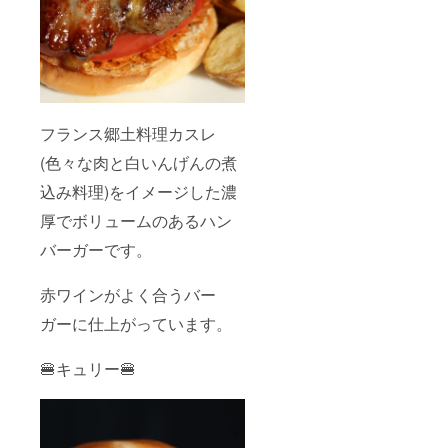
ご予約
は可能
な限り
前日ま
でにお
願い致
しま
す。当
フランス郷土料理カスレ
日予約
はメッ
(色々な肉と白いんげんの煮
セージ
の確認
込み料理)をイメージした濃
が遅れ
厚でボリュームのあるハン
ますの
でお取
バーガーです。
り出来
ない可
能性が
赤ワインがよく合うバー
ござい
ます。
ガーに仕上がっています。
注) ご予
約は当
店
🍔キュリー🍔
Instagr
amの
DMもし
くは公
式アカ