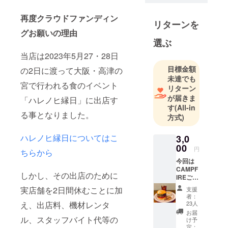
頑張ります
再度クラウドファンディン
のでご支援
リターンを
のほどよろ
グお願いの理由
選ぶ
しくお願い
いたしま
当店は2023年5月27・28日
す。
目標金額
の2日に渡って大阪・高津の
未達でも
宮で行われる食のイベント
リターン
が届きま
「ハレノヒ縁日」に出店す
す
(All-in
る事となりました。
方式)
ハレノヒ縁日についてはこ
3,0
00
円
ちらから
今回は
CAMPF
しかし、その出店のために
IREご支
援者様
実店舗を2日間休むことに加
支援
限定の
者：
ドリン
23人
え、出店料、機材レンタ
クセッ
お届
ト付予
ル、スタッフバイト代等の
け予
約権を
定：