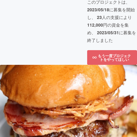
このプロジェクトは、
2023/05/18
に募集を開始
し、
23
人の支援により
112,000
円の資金を集
め、
2023/05/31
に募集を
終了しました
もう一度プロジェク
トをやってほしい