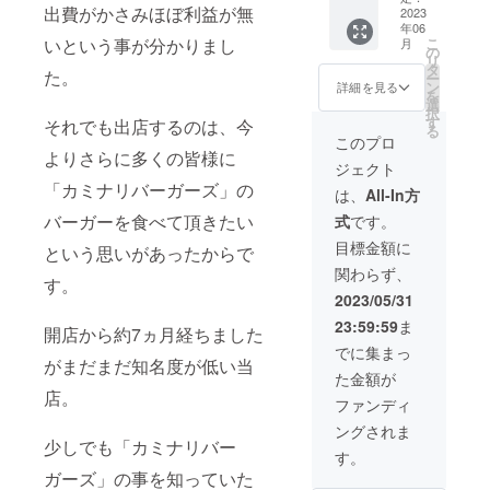
出費がかさみほぼ利益が無
ご用意
2023
年06
させて
こ
いという事が分かりまし
月
いただ
の
リ
きまし
タ
た。
ー
た。 現
ン
詳細を見る
を
在当店
選
択
はお席
す
それでも出店するのは、今
る
のみの
このプロ
ご予約
よりさらに多くの皆様に
ジェクト
をお断
「カミナリバーガーズ」の
りして
は、
All-In方
おりま
バーガーを食べて頂きたい
式
です。
すが、
ご支援
目標金額に
という思いがあったからで
頂いた
関わらず、
会員様
す。
に限り
2023/05/31
１２~１
23:59:59
ま
８時の
開店から約7ヵ月経ちました
時間帯
でに集まっ
でお席
がまだまだ知名度が低い当
た金額が
のご予
店。
約をお
ファンディ
取りさ
ングされま
せてい
少しでも「カミナリバー
ただき
す。
ます。
ガーズ」の事を知っていた
そし