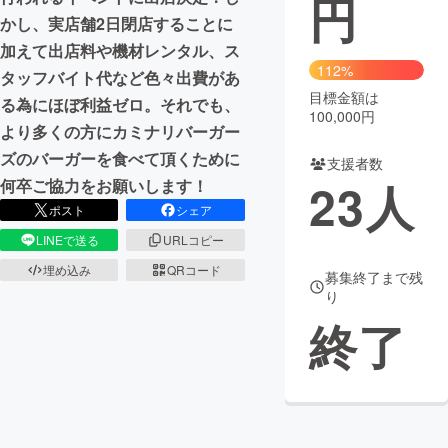
円
かし、実店舗2日閉店することに
まちづくり・地域活性化
加えて出店料や機材レンタル、ス
112%
タッフバイト代など色々出費があ
目標金額は
CAMPFIRE for Social Good
CAMPFIRE Creation
る為にほぼ利益ゼロ。それでも、
100,000円
CAMPFIREふるさと納税
machi-ya
コミュニティ
より多くの方にカミナリバーガー
ズのバーガーを食べて頂くために
支援者数
23
人
何卒ご協力をお願いします！
ポスト
シェア
LINEで送る
URLコピー
埋め込み
QRコード
募集終了まで残
り
終了