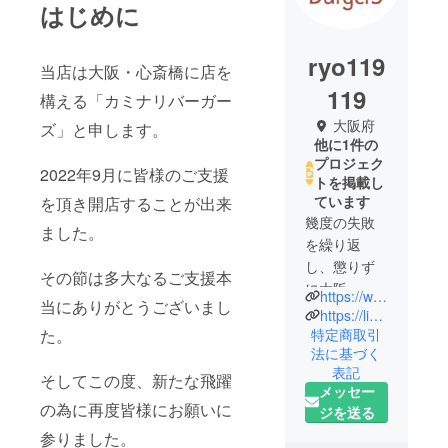
はじめに
ryo119
当店は大阪・心斎橋に店を
119
構える「カミナリバーガー
大阪府
ズ」と申します。
他に1件の
プロジェク
2022年9月に皆様のご支援
トを掲載し
ています
を頂き開店することが出来
幾度の失敗
ました。
を繰り返
し、懲りず
その節は多大なるご支援本
に大阪・心
https://www.instagram.com/kaminari_burgers
当にありがとうございまし
斎橋に戻っ
https://line.me/R/ti/p/@084bxntb
てまいりま
特定商取引
た。
法に基づく
した。
表記
これが最後
そしてこの度、新たな飛躍
メッセー
のチャレン
の為に再度皆様にお願いに
ジを送る
ジと思い、
参りました。
背水の陣で