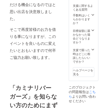
て、ハ
だける機会になるのではと
支援に関するよ
ンバー
くある質問
ガーご
思い出店を決意致しまし
注文時
手数料はいく
た。
にドリ
らかかります
ンク
か？
セット1
そこで再度皆様のお力を借
セット
目標金額に届
(1回来
かなかった場
りる事になりますが、この
店ごと
合どうなりま
に)をプ
すか？
イベントを良いものに変え
ご提供
させて
たいとおもいますので何卒
支援で困った
いただ
時はどこに相
ご協力お願い致します。
きま
談したらいい
す。 ド
ですか？
リンク
セット
ヘルプページを
はコー
見る
ルス
ローに
ドリン
「カミナリバー
このプロジェクト
クが
の問題報告は
こち
セット
ガーズ」を知らな
になっ
ら
よりお問い合わ
たもの
せください
い方のためにまず
で、通
常はソ