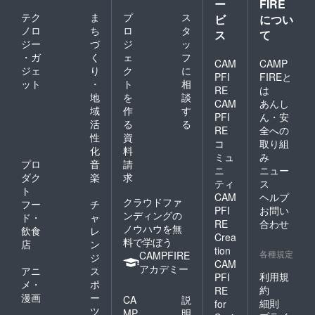
ー
FIRE
テク
ま
プ
ス
ビ
につい
ノロ
ち
ロ
タ
ス
て
ジー
づ
ジ
ッ
・ガ
く
ェ
フ
CAM
CAMP
ジェ
り
ク
に
PFI
FIREと
ット
・
ト
相
RE
は
地
を
談
CAM
あんし
域
作
す
PFI
ん・安
活
る
る
RE
全への
性
資
コ
取り組
化
料
ミュ
み
プロ
音
請
ニ
ニュー
ダク
楽
求
ティ
ス
ト
CAM
ヘルプ
クラウドファ
フー
チ
PFI
お問い
ンディングの
ド・
ャ
RE
合わせ
ノウハウを無
飲食
レ
Crea
料で学ぼう
店
ン
tion
各種規定
CAMPFIRE
ジ
CAM
アカデミー
アニ
ス
利用規
PFI
メ・
ポ
約
RE
漫画
ー
CA
説
細則
for
ツ
MP
明