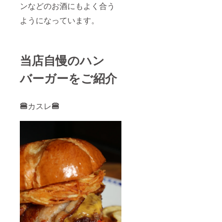
ンなどのお酒にもよく合う
前、お
電話番
ようになっています。
号をお
知らせ
くださ
い。
注）ご
当店自慢のハン
予約は
何名様
バーガーをご紹介
でも可
能です
が、ド
リンク
🍔
カスレ
🍔
セット
はご支
援頂い
た方の
みのご
提供と
なりま
す。 注)
ドリン
クセッ
トのみ
のご注
文は出
来ませ
ん 注)