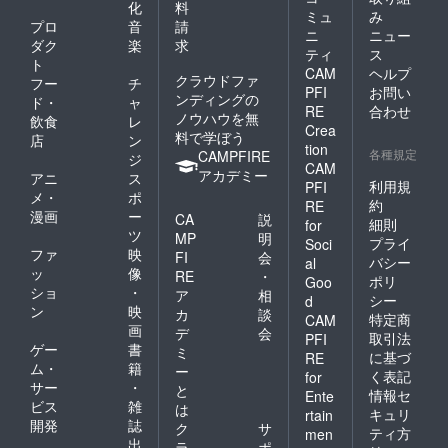
化
料
ミュ
み
プロ
音
請
ニ
ニュー
ダク
楽
求
ティ
ス
ト
CAM
ヘルプ
クラウドファ
フー
チ
PFI
お問い
ンディングの
ド・
ャ
RE
合わせ
ノウハウを無
飲食
レ
Crea
料で学ぼう
店
ン
tion
各種規定
CAMPFIRE
ジ
CAM
アカデミー
アニ
ス
利用規
PFI
メ・
ポ
約
RE
漫画
ー
CA
説
細則
for
ツ
MP
明
プライ
Soci
ファ
映
FI
会
バシー
al
ッ
像
RE
・
ポリ
Goo
ショ
・
ア
相
シー
d
ン
映
カ
談
特定商
CAM
画
デ
会
取引法
PFI
ゲー
書
ミ
に基づ
RE
ム・
籍
ー
く表記
for
サー
・
と
情報セ
Ente
ビス
雑
は
キュリ
rtain
開発
誌
ク
サ
ティ方
men
出
ラ
ポ