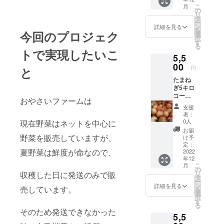
イモ、
添加物
べる1時
こ
月
たまね
等の食
の
間ほど
リ
ぎ、に
品表示
タ
前に冷
ー
んじ
はお届
ン
蔵庫な
詳細を見る
を
ん、か
今回のプロジェク
け商品
選
どで
択
ぼちゃ
のラベ
す
ゆっく
る
それぞ
ルに表
り解凍
トで実現したいこ
5,5
れ約1キ
記され
してか
ロ前後
00
ます」
らお召
円
と
入れま
し上が
たまね
す. お野
りくだ
ぎ5キロ
菜色々
さい。
コース
いろい
「原材
おやさいファームは
（総重
ろお
料及び
支援
量にな
届、何
添加物
者：
りま
が届く
0人
現在野菜はネットを中心に
等の食
す）
かお楽
品表示
お届
80cm
しみで
野菜を販売していますが、
け予
はお届
ダン
す。 80
定：
け商品
夏野菜は鮮度が命なので、
ボール5
2022
センチ5
のラベ
年12
キロに
キロサ
ルに表
こ
月
なるよ
イズで
の
記され
リ
収穫した日に発送のみで販
う詰め
発送い
タ
ます」
ー
まし
たしま
ン
詳細を見る
売しています。
を
た。 玉
す。 野
選
択
ねぎは
菜は涼
す
る
高温多
しい場
そのため発送できなかった
5,5
湿に弱
所で保
い野菜