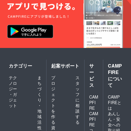
カテゴリー
起案サポート
サ
CAMP
ー
FIRE
テク
ま
プ
ス
ビ
につい
ノロ
ち
ロ
タ
ス
て
ジー
づ
ジ
ッ
・ガ
く
ェ
フ
CAM
CAMP
ジェ
り
ク
に
PFI
FIREと
ット
・
ト
相
RE
は
地
を
談
CAM
あんし
域
作
す
PFI
ん・安
活
る
る
RE
全への
性
資
コ
取り組