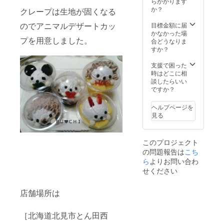
らかかります
です。
か？
クレープは生地が固くなる
メール
にてお
のでアニマルデザートカッ
目標金額に届
礼をい
かなかった場
プを用意しました。
たしま
合どうなりま
す。 活
すか？
動報告
をいた
支援で困った
しま
時はどこに相
す。 新
談したらいい
商品名
ですか？
のいち
早くご
ヘルプページを
連絡致
見る
しま
す。
このプロジェクト
の問題報告は
こち
ら
よりお問い合わ
せください
店舗場所は
［北海道北見市とん田西