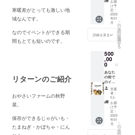
お届
月から
支援ス
け予
寒暖差がとっても激しい地
の提供
ポン
定：
になり
サー大
2023
域なんです。
年01
ます。
募集で
こ
月
北海道
す。 店
の
リ
北見市
舗のお
タ
なのでイベントができる期
ー
より30
客様に
ン
詳細を見る
を
キロ範
見える
選
間もとても短いのです。
択
囲にな
場所に
す
る
りま
てお名
500
す。 そ
前のプ
れ以上
レート
,00
の距離
をはら
0
円
の場合
させて
はご相
いただ
あなた
リターンのご紹介
談くだ
きま
の街で
さい。
す。 お
のイベ
名前を
ントに
支援
記載し
てク
者：
おやさいファームの秋野
ます、
レープ
0人
希望の
提供い
お届
菜。
お名前
たしま
け予
会社
す。 北
定：
名、ロ
海道内
2023
保存ができるじゃがいも・
年01
ゴなど
施設、
こ
月
にも対
店舗で
の
たまねぎ・かぼちゃ・にん
リ
応いた
の提供
タ
ー
しま
いたし