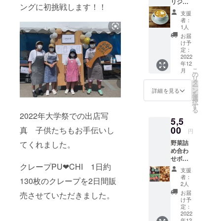
リジナ
生チョ
は発行
ングに初挑戦します！！
ルブレ
コ） デ
日より1
支援
ンド詰
ザート
年間に
者：
合
カップ
なりま
1人
（200g
の中
す。
お届
入） 当
身・ア
け予
店の使
ニマル
定：
用して
2022
はお任
年12
いるブ
せにな
こ
月
レンド
りま
の
リ
コー
す。 ア
タ
ー
ヒーを
ニマル
ン
詳細を見る
を
お家で
は生ク
選
択
楽しめ
リーム
す
る
ます。
です。
2022年大学祭での出店写
5,5
通常発
何が届
送にて
00
くかお
真 子供たちもお手伝いし
円
ご自宅
楽しみ
野菜詰
てくれました。
にお届
になり
め合わ
けしま
ます。
せボッ
す。 美
作りた
クレープPU❤CHI 1日約
クス 5
味しい
てを急
支援
キロ 秋
入れ方
速冷凍
者：
130枚のクレープを2日間販
野菜を
もお送
し、冷
2人
お届け
りしま
凍にて
お届
売させていただきました。
しま
す。
発送予
け予
す。
「原材
定：
定で
ジャガ
2022
料及び
す。 食
年12