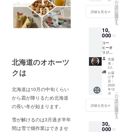
ジャガ
存、 基
の
リ
イモ
本的に
タ
ー
100セン
は冷蔵
ン
詳細を見る
を
チサイ
庫に入
選
択
ズ10キ
れるよ
す
る
ロでお
りも、
10,
送りい
風通し
たしま
000
が良
円
す。 基
く、日
コー
本的に
の当た
ヒーオ
は冷蔵
らない
リジナ
庫に入
常温の
ルブレ
れるよ
場所で
支援
北海道のオホーツ
ンド詰
りも、
保管す
者：
合
風通し
ること
0人
クは
（200g
が良
をおす
お届
入×2）
く、日
すめし
け予
当店の
の当た
定：
ます。
使用し
2022
らない
リター
北海道は10月の中旬くらい
年12
ている
常温の
ン金額
こ
月
ブレン
場所で
の
は送料
から霜が降りるため北海道
リ
ドコー
保管す
タ
込みの
ー
ヒーを
ること
ン
設定で
の長い冬が始まります。
詳細を見る
を
お家で
をおす
選
す。
択
楽しめ
すめし
す
る
ます。
雪が解けるのは3月過ぎ半年
ます。
30,
通常発
リター
間は雪で畑作業はできませ
送にて
000
ン金額
円