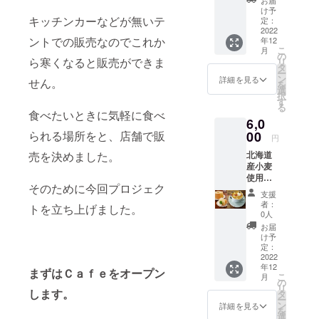
す。
お届
自慢の
たらな
け予
アニマ
キッチンカーなどが無いテ
い常温
定：
ルデ
2022
の場所
ントでの販売なのでこれか
年12
ザート
で保管
こ
月
をご自
するこ
の
ら寒くなると販売ができま
リ
宅にお
とをお
タ
ー
届けい
すすめ
ン
詳細を見る
せん。
を
たしま
しま
選
択
す。 ア
す。 リ
す
る
イスデ
ターン
食べたいときに気軽に食べ
6,0
ザート
金額は
カップ
00
られる場所をと、店舗で販
送料込
円
（バニ
みの設
北海道
売を決めました。
ラ・
定で
産小麦
チョ
す。
使用シ
コ・ス
そのために今回プロジェク
フォン
トロベ
支援
ケーキ1
リー）
者：
トを立ち上げました。
個 コー
アイス
0人
ヒーオ
デザー
お届
リジナ
トカッ
け予
ルブレ
プの中
定：
ンド詰
2022
身・ア
年12
合
ニマル
まずはＣａｆｅをオープン
こ
月
（100g
はお任
の
リ
入） 当
します。
せにな
タ
ー
店の使
りま
ン
詳細を見る
を
用して
す。 ア
選