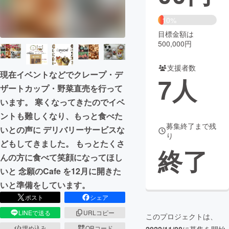
まちづくり・地域活性化
10%
目標金額は
500,000円
CAMPFIRE for Social Good
CAMPFIRE Creation
CAMPFIREふるさと納税
machi-ya
コミュニティ
支援者数
現在イベントなどでクレープ・デ
7
人
ザートカップ・野菜直売を行って
います。 寒くなってきたのでイベ
ントも難しくなり、もっと食べた
募集終了まで残
いとの声に デリバリーサービスな
り
どもしてきました。 もっとたくさ
終了
んの方に食べて笑顔になってほし
いと 念願のCafe を12月に開きた
いと準備をしています。
ポスト
シェア
LINEで送る
URLコピー
このプロジェクトは、
埋め込み
QRコード