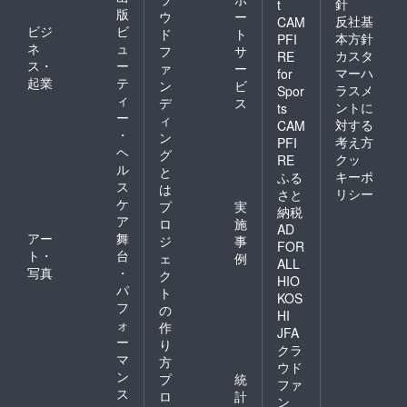
針
t
版
ウ
ー
反社基
CAM
ビジ
ビ
ド
ト
本方針
PFI
ネ
ュ
フ
サ
カスタ
RE
ス・
ー
ァ
ー
マーハ
for
起業
テ
ン
ビ
ラスメ
Spor
ィ
デ
ス
ントに
ts
ー
ィ
対する
CAM
・
ン
考え方
PFI
ヘ
グ
クッ
RE
ル
と
キーポ
ふる
ス
は
リシー
さと
ケ
プ
実
納税
ア
ロ
施
AD
アー
舞
ジ
事
FOR
ト・
台
ェ
例
ALL
写真
・
ク
HIO
パ
ト
KOS
フ
の
HI
ォ
作
JFA
ー
り
クラ
マ
方
ウド
ン
プ
統
ファ
ス
ロ
計
ン