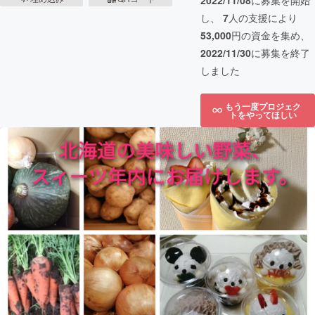
2022/11/08
に募集を開始
し、
7
人の支援により
53,000
円の資金を集め、
2022/11/30
に募集を終了
しました
もう一度プロジェク
トをやってほしい