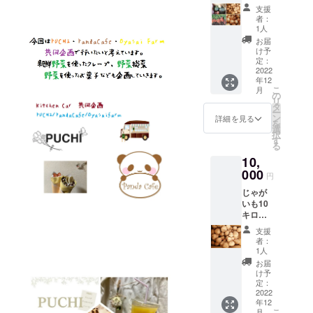
10キロ
庫に入
料及び
したら
支援
ジャガ
れるよ
添加物
冷凍保
者：
イモ、
りも、
等の食
1人
存して
玉ね
風通し
品表示
くださ
お届
ぎ、ニ
が良
はお届
け予
い。 送
ンジ
く、日
定：
け商品
料込み
ン、か
2022
の当た
のラベ
の価格
年12
ぼちゃ
らない
ルに表
になり
こ
月
など詰
常温の
の
記され
ます。
リ
め合わ
場所で
タ
ます」
「原材
ー
せ １０
保管す
ン
詳細を見る
料及び
を
０セン
ること
選
添加物
択
チサイ
をおす
す
等の食
る
ズの
すめし
品表示
10,
箱、約
ます。
はお届
10キロ
000
リター
け商品
円
までに
ン金額
のラベ
じゃが
詰め合
は送料
ルに表
いも10
わせ送
込みの
記され
キロ
りま
設定で
ます」
コース
す。 常
す。
支援
（総重
温での
者：
量にな
発送に
1人
りま
なりま
お届
す） 北
す、保
け予
海道産
存は冷
定：
のほく
2022
蔵庫な
年12
ほく
どで保
こ
月