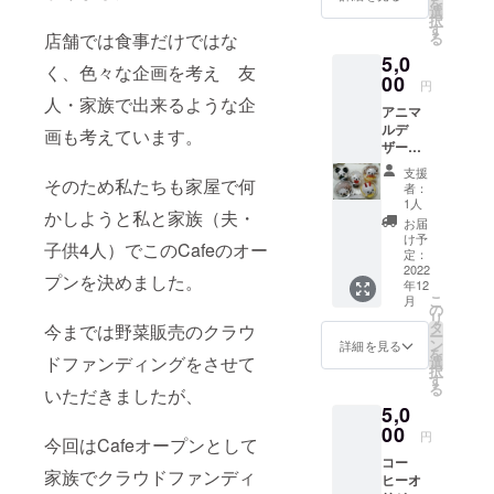
を
るチ
ム・掲
選
択
ケット
示して
す
店舗では食事だけではな
る
です。
ＯＫを
5,0
お好き
なお名
く、色々な企画を考え 友
なク
00
前をご
円
レー
記入く
人・家族で出来るような企
アニマ
プ・デ
ださ
ルデ
ザート
画も考えています。
い） 掲
ザート
カップ
載期間
カップ5
3個と引
は2023
支援
個
そのため私たちも家屋で何
き換え
年12月
者：
PUCHI
られま
までの
1人
かしようと私と家族（夫・
自慢の
す。 12
予定に
お届
アニマ
月オー
なりま
け予
子供4人）でこのCafeのオー
ルデ
プン予
定：
す。
ザート
2022
定の店
プンを決めました。
年12
をご自
舗での
こ
月
宅にお
交換に
の
リ
届けい
なりま
タ
今までは野菜販売のクラウ
ー
たしま
す。 引
ン
詳細を見る
を
す。 デ
ドファンディングをさせて
き換え
選
択
ザート
られる
す
る
いただきましたが、
カップ
方のみ
5,0
（プリ
購入お
ン・
00
願いい
円
今回はCafeオープンとして
コー
たしま
コー
ヒーゼ
す。 有
家族でクラウドファンディ
ヒーオ
リー・
効期限