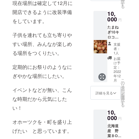
択
現在場所は確定して12月に
いるブ
ニマル
す
る
レンド
はバニ
開店できるように改装準備
10,
コー
ラアイ
ヒーを
000
スで、
円
をしています。
お家で
飾りつ
たまね
楽しめ
けなど
ぎ10キ
ます。
は生ク
子供を連れても立ち寄りや
ロコー
一緒に
リーム
ス（総
手作り
になり
すい場所、みんなが楽しめ
支援
重量に
北海道
ま
者：
なりま
る場所をつくりたい。
産小麦
す。。
1人
す）
使用シ
何が届
お届
100cm
フォン
くかお
け予
定期的にお祭りのようなに
ダン
ケーキ
定：
楽しみ
ボール
2022
もお届
になり
ぎやかな場所にしたい。
年12
10キロ
けしま
ます。
こ
月
になる
す。 冷
の
作りた
リ
よう詰
凍にて
タ
てを急
イベントなどが無い、こん
ー
めまし
ご自宅
ン
速冷凍
詳細を見る
を
た。 玉
にお届
選
し、冷
な時期だから元気にした
択
ねぎは
けしま
す
凍にて
る
高温多
す。 美
い！
発送予
10,
湿に弱
味しい
定で
い野菜
000
入れ方
す。 ア
円
オホーツクを・町を盛り上
ですの
もお送
イスク
北海道
で、基
りしま
リーム
げたい と思っています。
産 野
本的に
す。
なので
菜ＢOX
は冷蔵
「原材
届きま