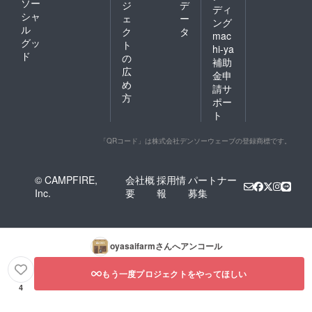
ソー
ジ
デ
ディ
シャ
ェ
ー
ング
ル
ク
タ
mac
グッ
ト
hi-ya
ド
の
補助
広
金申
め
請サ
方
ポー
ト
「QRコード」は株式会社デンソーウェーブの登録商標です。
© CAMPFIRE,
会社概
採用情
パートナー
Inc.
要
報
募集
oyasaifarm
さんへアンコール
もう一度プロジェクトをやってほしい
4