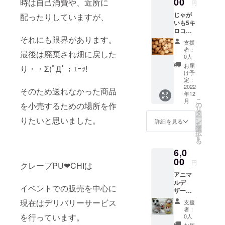
00
管し、
時は自己消費や、近所に
円
ですの
なるべ
じゃが
で、基
配ったりしていますが、
く早く
いも5キ
本的に
お食べ
ロコー
は冷蔵
くださ
それにも限界があります。
ス（総
庫に入
い。 基
支援
重量に
れるよ
本的に
者：
最後は廃棄され畑に戻した
なりま
りも、
は冷蔵
0人
す） 北
風通し
庫に入
お届
り・・Σ(ﾟДﾟ；ｴｰｯ!
海道産
が良
れるよ
け予
のほく
く、日
定：
りも、
ほく
2022
の当た
風通し
そのため送れなかった商品
年12
ジャガ
らない
が良
こ
月
イモ 80
常温の
の
を小売するための場所を作
く、日
リ
センチ
場所で
タ
の当た
ー
サイズ5
りたいと思いました。
保管す
ン
らない
詳細を見る
を
キロで
ること
選
常温の
択
お送り
をおす
す
場所で
る
いたし
すめし
保管す
6,0
ます。
ます。
ること
基本的
00
リター
をおす
円
クレープPU❤CHIは
には冷
ン金額
すめし
アニマ
蔵庫に
は送料
ます。
ルデ
入れる
込みの
リター
イベントでの販売を中心に
ザート
より
設定で
ン金額
アイス
も、 風
す。
は送料
現在はデリバリーサービス
支援
カップ5
通しが
込みの
者：
個
良く、
を行っています。
0人
設定で
PUCHI
日の当