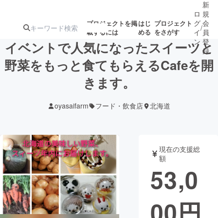
新
ロ
規
グ
会
プロジェクトを掲
はじ
プロジェクト
/
載するには
める
をさがす
イ
員
ン
登
イベントで人気になったスイーツと
録
野菜をもっと食てもらえるCafeを開
きます。
人気のプロ
注目のリ
注目の新着プロ
募集終了が近いプ
もうすぐ公開
ジェクト
ターン
ジェクト
ロジェクト
されます
oyasaifarm
フード・飲食店
北海道
アート・写真
音楽
現在の支援総
テクノロジー・ガジェット
ゲーム・サ
額
53,0
映像・映画
書籍・雑誌
00
円
ビジネス・起業
チャレンジ