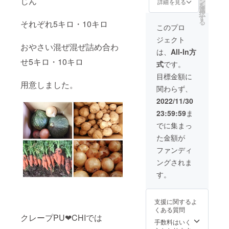
じん
ン
詳細を見る
を
す。 縦
ます。
選
択
約10セ
クレー
す
る
それぞれ5キロ・10キロ
ンチ横
プはそ
このプロ
30セン
の場で
ジェクト
チプ
焼き提
おやさい混ぜ混ぜ詰め合わ
レート
供いた
は、
All-In方
予定に
しま
せ5キロ・10キロ
式
です。
なりま
す。 北
す。
海道内
目標金額に
「※支援
企業に
用意しました。
関わらず、
時、必
なりま
ず備考
す。 道
2022/11/30
欄に掲
外の方
23:59:59
ま
載を希
はご相
望され
談くだ
でに集まっ
るお名
さい。
た金額が
前をご
令和5年
記入く
1月から
ファンディ
ださ
の提供
ングされま
い。」
になり
期間は1
ます。
す。
月より1
年間の
予定で
支援に関するよ
す。 上
くある質問
乗せご
クレープPU❤CHIでは
支援も
手数料はいく
大歓迎