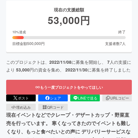
現在の支援総額
53,000
円
終了
10
%達成
目標金額
500,000
円
支援者数
7
人
このプロジェクトは、
2022/11/08
に募集を開始し、
7
人の支援に
より
53,000
円の資金を集め、
2022/11/30
に募集を終了しました
もう一度プロジェクトをやってほしい
ポスト
シェア
LINEで送る
URLコピー
埋め込み
QRコード
現在イベントなどでクレープ・デザートカップ・野菜直
売を行っています。 寒くなってきたのでイベントも難し
くなり、もっと食べたいとの声に デリバリーサービスな