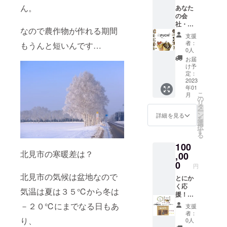
ご自宅
は送料
ん。
あなた
にお届
込みの
の会
けしま
設定で
社・ご
す。 美
す。
なので農作物が作れる期間
自宅に
味しい
支援
クレー
入れ方
者：
もうんと短いんです…
プ・デ
もお送
0人
ザート
りしま
お届
をお届
す。
け予
けしま
「原材
定：
す。 オ
2023
料及び
年01
ホーツ
添加物
こ
月
ク圏内
等の食
の
リ
に約20
品表示
タ
ー
食提供
はお届
ン
詳細を見る
を
しま
け商品
選
択
す。 ク
のラベ
す
る
レープ
ルに表
100
はその
記され
北見市の寒暖差は？
場で焼
,00
ます」
き提供
0
円
いたし
北見市の気候は盆地なので
ます。
とにか
50000
く応
気温は夏は３５℃から冬は
円で30
援！全
食提供
力で支
－２０℃にまでなる日もあ
支援
しま
援！ 当
者：
す。 令
方カ
り、
0人
和5年1
フェご