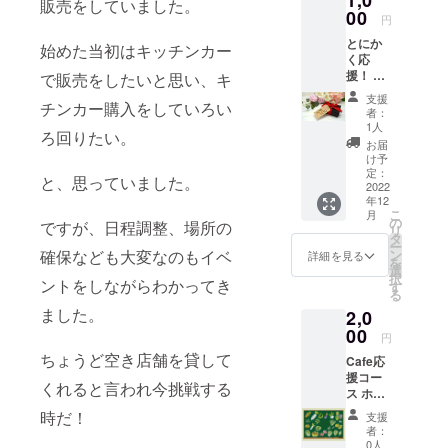
1,0
されるのは
販売をしていました。
00
円
とても悲し
とにか
いです。
始めた当初はキッチンカー
く応
皆様に助け
援！ Ｃ
で販売をしたいと思い、キ
ていただき
ａｆｅ
支援
チンカー購入をしていろい
応援プ
食べてご支
者：
ラン プ
1人
援を頂けた
ろ回りたい。
ロジェ
お届
ら嬉しいで
クト終
け予
了後お
定：
す。
と、思っていました。
礼の
2022
年12
メール
こ
月
をお送
の
ですが、日程調整、場所の
リ
りいた
タ
ー
しま
確保なども大変なのもイベ
ン
詳細を見る
を
す。 と
選
択
ントをしながらわかってき
にかく
す
る
応援の
ました。
2,0
みして
いただ
00
円
ける神
ちょうど空き店舗を貸して
Cafe応
のよう
援コー
な
くれると言われ今挑戦する
ス ホー
方々！
ムペー
！ いつ
時だ！
支援
ジにあ
も貴重
者：
なたの
なご支
0人