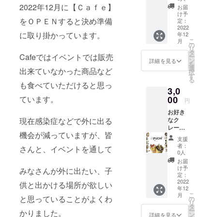
お名前
援、お
2022年12月に【Ｃａｆｅ】
お届
を掲載
言葉に
け予
をＯＰＥＮすると決め準備
ホーム
感謝い
定：
ページ
2022
たしま
に取り掛かっています。
年12
（現在
す。 Ｃ
こ
月
作成依
ａｆｅ
の
リ
頼中で
維持費
タ
Cafeではイベントでは販売
ー
す。）
として
ン
詳細を見る
を
支援者
利用さ
選
出来ていなかった商品など
択
様リス
せてい
す
る
トにあ
ただき
も食べていただけると思っ
3,0
なた様
ます。
のお名
ています。
00
メール
円
前を掲
にてお
お好き
載させ
礼申し
現在感染症などで外に出る
なク
ていた
上げま
レー
だきま
す。 上
機会が減っていますが、皆
プ・ア
す。 ※
乗せ支
支援
ニマル
ご支援
援大歓
者：
さんと、イベントを通して
カップ
時、必
迎で
0人
チケッ
ず備考
す。
お届
ト 12月
欄にご
け予
みなさんが外に出たい、子
にオー
希望の
定：
プン予
2022
お名前
供と出かける場所が欲しい
年12
定の北
（本
こ
月
見市内
と思っていることがよくわ
名・
の
リ
の店舗
ニック
タ
ー
かりました。
で使え
ネー
ン
詳細を見る