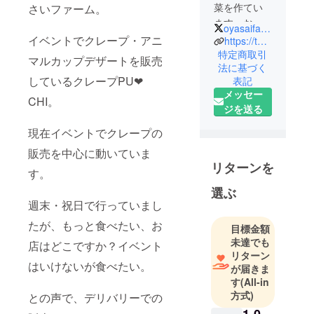
菜を作てい
さいファーム。
ます、お野
oyasaifarm
菜ファーム
イベントでクレープ・アニ
https://twitter.com/oyasaifarm
（みなみで
特定商取引
マルカップデザートを販売
法に基づく
す）
しているクレープPU❤
表記
北海道の道
メッセー
東でアスパ
CHI。
ジを送る
ラ・トウモ
ロコシ・ミ
現在イベントでクレープの
ニトマトを
販売を中心に動いていま
中心に農作
リターンを
す。
物を生産・
選ぶ
販売してい
週末・祝日で行っていまし
ます。
コロナの影
たが、もっと食べたい、お
目標金額
響で取引が
未達でも
店はどこですか？イベント
激減してい
リターン
はいけないが食べたい。
が届きま
ます。
す
(All-in
美味しいお
方式)
との声で、デリバリーでの
野菜が廃棄