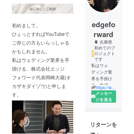
edgefo
初めまして。
rward
ひょっとすればYouTubeで
兵庫県
ご存じの方もいらっしゃる
初めてのプ
かもしれません。
ロジェクト
です
私はウェディング業界を手
私はウェ
掛ける、株式会社エッジ
ディング業
フォワード代表岡崎大蔵(オ
界を手掛け
る、株式会
カザキダイゾウ)と申しま
https://www.edge-wedding.com/
社エッジ
メッセー
す。
フォアード
ジを送る
代表岡崎大
蔵(オカザキ
ダイゾウ)と
リターンを
申します。
代表と申し