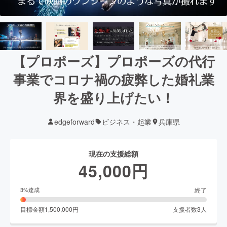
【プロポーズ】プロポーズの代行
事業でコロナ禍の疲弊した婚礼業
界を盛り上げたい！
edgeforward
ビジネス・起業
兵庫県
現在の支援総額
45,000
円
終了
3
%達成
目標金額
1,500,000
円
支援者数
3
人