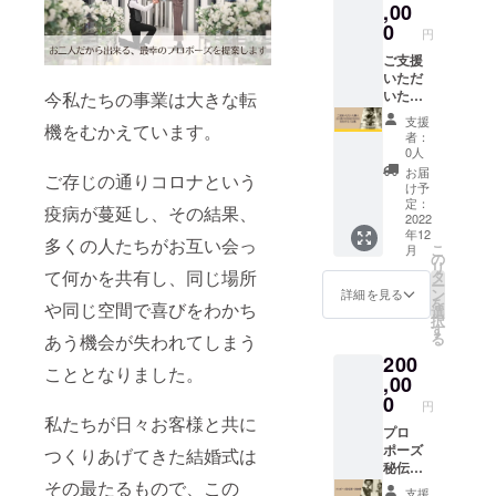
プ同行
す。 ※
,00
ご支援
↓ 7.当
プロ
者様に
0
円
日 3名
ポーズ
はクラ
体制で
会場ま
ご支援
ウド
フルサ
での交
いただ
ファン
ポート
通費や
いた個
今私たちの事業は大きな転
ディン
※ご支援
宿泊費
人・法
グ掲載
支援
機をむかえています。
者様に
はご支
人様の
終了後
者：
は、ク
援者様
お名前
に詳し
0人
ラウド
の実費
や社名
い内容
お届
ご存じの通りコロナという
ファン
になり
を自社
をメー
け予
ディン
ます。
HP上で
ルでお
定：
疫病が蔓延し、その結果、
グ掲載
※同行時
記載 ※4
2022
送りい
年12
終了後
間は約2
文字～
たしま
多くの人たちがお互い会っ
こ
月
に、詳
時間～3
14文字
す。
の
リ
細を
時間に
以内で
て何かを共有し、同じ場所
タ
ー
メール
なりま
お願い
ン
詳細を見る
を
や同じ空間で喜びをわかち
致しま
す。 ※
致しま
選
択
す。
最大同
す。 ※
す
る
あう機会が失われてしまう
行人数
漢字、
200
は2名ま
カタカ
こととなりました。
でにな
ナ、ひ
,00
りま
らが
0
円
す。 ※
な、英
私たちが日々お客様と共に
同行す
数字で
プロ
るカッ
ご記載
ポーズ
つくりあげてきた結婚式は
プルは
下さ
秘伝
ご指定
い。 (絵
書・指
その最たるもので、この
支援