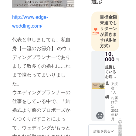
選ぶ
ましても、
私自身【一
http://www.edge-
目標金額
流のお節
未達でも
介】 のウェ
wedding.com/
リターン
ディングプ
が届きま
ランナーで
代表と申しましても、私自
す
(All-in
ありまして
方式)
身【一流のお節介】 のウェ
数多くの婚
10,
ディングプランナーであり
礼にこれま
000
円
で携わって
まして数多くの婚礼にこれ
提携し
まいりまし
ている
まで携わってまいりまし
お店の
た。
食事優
た。
今回はあま
支援
待券 レ
者：
り聞き馴染
ストラ
ウエディングプランナーの
1人
ン名：
みのない、
お届
仕事をしている中で、「結
アン
け予
「プロポー
クィー
定：
婚式より前のプロポーズか
ズ代行」の
ル神戸
2022
年12
北野 場
仕事を、少
らつくりだすことによっ
こ
月
所：兵
の
リ
しでも多く
庫県神
タ
て、ウェディングがもっと
ー
戸市中
の方々に私
ン
詳細を見る
を
央区北
選