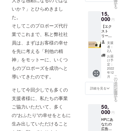
大きな感動になるのではな
たちの事業
択
野町４
す
る
の事を知っ
いか？」とひらめきまし
丁目
15,
１ー１
ていただ
た。
２
000
円
き、多く
13000
そしてこのプロポーズ代行
【エク
の“おふた
円の
スト
コース
り”の幸せを
業でこれまで、私と弊社社
リーム
料理を1
ともに生み
お節介
万円で
員は、まずはお客様の幸せ
支援
の代表
ご提
出していた
者：
からの
供。
を先に考える「利他の精
2人
だけるよう
ビデオ
（メ
お届
神」をモットーに、いくつ
に、クラウ
レ
ニュー
け予
ター】
は画像
定：
ドファン
ものプロポーズを成功へと
代表の
2022
にて）
ディングに
年12
岡崎か
チケッ
導いてきたのです。
こ
月
らビデ
挑戦させて
ト使用
の
リ
オレ
期限：
タ
いただきま
ー
ターを
発行か
ン
詳細を見る
そして今回少しでも多くの
を
す！
お送り
ら3か月
選
択
させて
※メ
す
支援者様に、私たちの事業
る
いただ
ニュー
50,
きま
ご協力いただいて、多く
は予告
す！ ・
000
なく変
円
の“おふたり”の幸せをともに
約5分の
わる可
HPにあ
動画に
能性あ
生み出していただけること
なたの
なりま
りま
広告や
す。 ・
す。ご