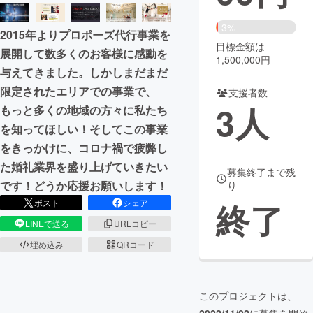
まちづくり・地域活性化
3%
2015年よりプロポーズ代行事業を
目標金額は
展開して数多くのお客様に感動を
1,500,000円
CAMPFIRE for Social Good
CAMPFIRE Creation
与えてきました。しかしまだまだ
CAMPFIREふるさと納税
machi-ya
コミュニティ
限定されたエリアでの事業で、
支援者数
3
人
もっと多くの地域の方々に私たち
を知ってほしい！そしてこの事業
をきっかけに、コロナ禍で疲弊し
た婚礼業界を盛り上げていきたい
募集終了まで残
です！どうか応援お願いします！
り
終了
ポスト
シェア
LINEで送る
URLコピー
埋め込み
QRコード
このプロジェクトは、