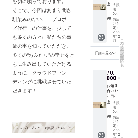
を切に願っております。
バナー
ご支援
了承下
支援
をお出
者に
さい。
者：
そこで、今回はあまり聞き
ししま
は、ク
※アン
0人
す！ ※
ラウド
馴染みのない、「プロポー
クィー
お届
バナー
ファン
ル神戸
け予
の元と
ズ代行」の仕事を、少しで
ディン
定：
北野に
なる
2022
グ掲載
来てい
も多くの方々に私たちの事
年12
データ
終了後
ただけ
こ
月
はご支
にメー
の
る方限
業の事を知っていただき、
リ
援者様
ルに
タ
定で
ー
でご準
て、動
ン
す。 ※
詳細を見る
多くの“おふたり”の幸せをと
を
備願い
画デー
選
ご支援
択
ます。
タをお
す
者様に
もに生み出していただける
る
※バナー
送り致
はクラ
70,
は
ように、クラウドファン
しま
ウド
200px×
000
す。
ファン
円
ディングに挑戦させていた
100px
ディン
お知り
でご準
グ掲載
だきます！
合いや
備お願
終了後
ご自身
い致し
に、チ
を含め
ます。
ケット
支援
プロ
（バ
を郵送
者：
デュー
ナーの
0人
でお送
ス提供
中は文
りいた
お届
〈プロ
字でも
け予
しま
デュー
ロゴで
定：
す。
スのお
2022
も何で
年12
手伝い
もOKで