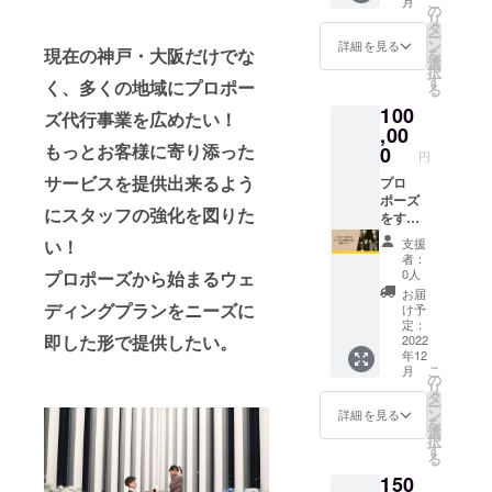
こ
月
の流
す。）
の
リ
れ〉 1.
※掲載期
タ
ー
ヒアリ
間は掲
ン
詳細を見る
現在の神戸・大阪だけでな
を
ング(リ
載開始
選
択
モート
日から
す
く、多くの地域にプロポー
る
OK) ↓
3ヶ月と
100
2.ス
させて
ズ代行事業を広めたい！
トー
,00
頂きま
リー提
もっとお客様に寄り添った
す。 ※
0
円
案 ↓ 3.
掲載す
サービスを提供出来るよう
現地視
プロ
るHPは
察（大
ポーズ
（掲載
にスタッフの強化を図りた
阪、神
をする
する
戸以外
カップ
URL貼
支援
い！
は出張
ルの現
り付
者：
料発
場に同
け）に
0人
プロポーズから始まるウェ
生） ↓
行、体
なりま
お届
4.契約
験プラ
す。 ※
ディングプランをニーズに
け予
↓ 5.会
ン！ 実
ご支援
定：
即した形で提供したい。
場やホ
際にプ
2022
いただ
年12
テルな
ロポー
く際
こ
月
どに根
ズを実
に、備
の
リ
回し、
行する
考欄に
タ
ー
進行の
方に同
希望の
ン
詳細を見る
を
手配 ↓
行し、
内容を
選
択
6.リン
体験す
ご記載
す
る
グ
る事が
下さ
150
ショッ
出来ま
い。 ※