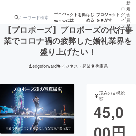
新
ロ
規
グ
会
プロジェクトを掲
はじ
プロジェクト
/
載するには
める
をさがす
イ
員
ン
登
【プロポーズ】プロポーズの代行事
録
業でコロナ禍の疲弊した婚礼業界を
盛り上げたい！
人気のプロ
注目のリ
注目の新着プロ
募集終了が近いプ
もうすぐ公開
ジェクト
ターン
ジェクト
ロジェクト
されます
edgeforward
ビジネス・起業
兵庫県
アート・写真
音楽
現在の支援総
テクノロジー・ガジェット
ゲーム・サ
額
45,0
映像・映画
書籍・雑誌
00
円
ビジネス・起業
チャレンジ