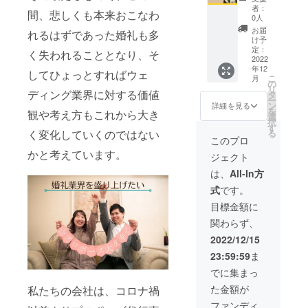
出来か
文字な
南書 こ
者：
間、悲しくも本来おこなわ
ねま
どは使
れから
0人
す。ご
用でき
サプラ
お届
れるはずであった婚礼も多
了承下
ません)
イズプ
け予
さい。
※掲載期
ロポー
定：
く失われることとなり、そ
※プロ
間は掲
ズをお
2022
年12
ポーズ
載開始
考えの
してひょっとすればウェ
こ
月
の邪魔
日から
方で、
の
リ
をしな
3ヶ月と
アドバ
ディング業界に対する価値
タ
ー
い誓約
させて
イスに
ン
詳細を見る
を
観や考え方もこれから大き
書のサ
頂きま
なるよ
選
択
インが
す。 ※
うな秘
す
る
く変化していくのではない
必要と
掲載す
伝書・
このプロ
なりま
るHPは
指南書
かと考えています。
ジェクト
す。 ※
（掲載
をお送
ご支援
する
りいた
は、
All-In方
者様に
URL貼
しま
式
です。
は、ク
り付
す！ ※
ラウド
け）に
ご支援
目標金額に
ファン
なりま
者様に
関わらず、
ディン
す。 ※
は、約
グ掲載
ご支援
20Pの
2022/12/15
終了後
いただ
データ
23:59:59
ま
に、詳
く際
をクラ
しい詳
に、備
ウド
でに集まっ
細や日
考欄に
ファン
た金額が
私たちの会社は、コロナ禍
時を
希望の
ディン
メール
内容を
グ掲載
ファンディ