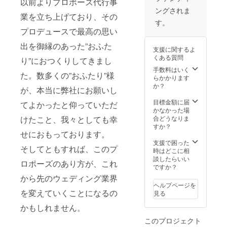
以前よりプロポーズ代行事
にでご
ご記載
終了後
ングされま
連絡さ
下さ
にメー
業を立ち上げており、その
せて頂
い。 ※
ルでお
す。
きま
ご支援
送りい
プロデュースで最高の思い
す。
者様に
たしま
はクラ
す。
出を御縁のあった”おふた
支援に関するよ
ウド
くある質問
り”におつくりしてきまし
ファン
ディン
手数料はいく
た。数多くの”おふたり”様
グ掲載
らかかります
終了後
か？
が、本当に弊社にお願いし
に詳し
い内容
目標金額に届
てよかったと仰っていただ
をメー
かなかった場
ルでお
合どうなりま
けたこと、我々としても幸
送りい
すか？
たしま
せにおもっております。
す。
支援で困った
そしてともすれば、このプ
時はどこに相
談したらいい
ロポーズのあり方が、これ
ですか？
から先のウェディング業界
ヘルプページを
を変えていくことになるの
見る
かもしれません。
このプロジェクト