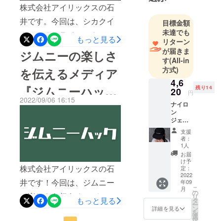
ラインストア▶︎シカクイク
株式会社アイリックスの石
ジムニーな
ルマInstagram
どのタイヤ /
井です。今回は、シカクイ
目標金額
ホイール / そ
未達でも
クルマオンラインストアに
もっと見る
リターン
の他部品な
掲載予定の商品画像を一足
が届きま
ジムニーの楽しさ
どを製造・
す
(All-in
先に紹介します！商品のみ
販売。
方式)
を伝えるメディア
の写真となってますので、
4,6
■メディア事
『ジムニーハッ
残り14
モデル着用画像では伝わら
20
円
業
2022/09/06 16:15
ないような点まで伝わった
ナイロ
ク』の紹介
ジムニーの
ン
ら嬉しいです。1. シカクイ
おもしろさ
ジェッ
ト
を伝えるた
クルマTシャツ（ホワイト）
支援
キャッ
者：
め、『ジム
プ ・ア
2. シカクイクルマTシャツ
1人
ニーハッ
ジャス
お届
（ブラック）3. ハイリフトT
ター付
ク』という
け予
き ・フ
株式会社アイリックスの石
定：
Webメディ
シャツ4. ヨンクノリタイT
リーサ
2022
井です！今回は、ジムニー
年09
アを運営。
イズ ※
シャツ5. ジムニーオーナーT
こ
月
使用素
の
https://jimny-
の楽しさを伝えるメディア
リ
材の供
もっと見る
シャツ6. 海辺で休憩Tシャツ
タ
hack.jp/
ー
給状
ン
詳細を見る
『ジムニーハック』の紹介
を
7. ナイロンジェットキャッ
況、製
選
択