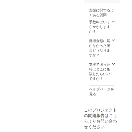
支援に関するよ
くある質問
手数料はいく
らかかります
か？
目標金額に届
かなかった場
合どうなりま
すか？
支援で困った
時はどこに相
談したらいい
ですか？
ヘルプページを
見る
このプロジェクト
の問題報告は
こち
ら
よりお問い合わ
せください