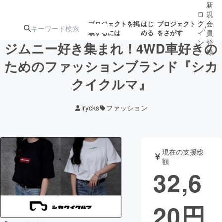
新
ロ
規
グ
会
プロジェクトを掲
はじ
プロジェクト
/
載するには
める
をさがす
イ
員
ン
登
ジムニー好き集まれ！4WD車好きの
録
ためのファッションブランド『シカ
クイクルマ』
人気のプロ
注目のリ
注目の新着プロ
募集終了が近いプ
もうすぐ公開
ジェクト
ターン
ジェクト
ロジェクト
されます
irycks
ファッション
アート・写真
音楽
現在の支援総
テクノロジー・ガジェット
ゲーム・サ
額
32,6
映像・映画
書籍・雑誌
20
円
ビジネス・起業
チャレンジ