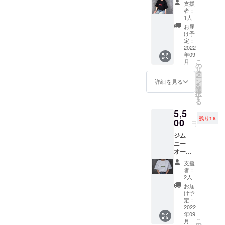
税込、
ることは？キャンセル可
支援
ラッ
送料込
者：
ク） ※
能？2位：ジムニーにおすす
みの価
1人
モデル
格で
お届
めのエンジンオイル5選｜量
157cm
す。
け予
、Lサイ
定：
や粘度・交換時期までプロ
ズ着用
2022
年09
※使用素
が解説3位：新型ジムニーを
こ
月
材の供
の
リ
給状
買って後悔した点5つ！買っ
タ
ー
況、製
ン
詳細を見る
を
てはいけないデメリットは
造上の
選
択
都合等
す
これ！4位：ジムニーで高速
る
により
5,5
出荷時
道路を走るのってどう？実
残り18
期が遅
00
円
れる場
際に運転して感じたことま
ジム
合があ
とめ5位：ジムニーみたいな
ニー
りま
オー
す。 ※
車まとめ｜似ている軽自動
ナーT
税込、
支援
シャツ
送料込
者：
車のスペック・価格・特徴
※モデル
みの価
2人
157cm
格で
を比較最も多く閲覧されて
お届
、Lサイ
す。
け予
いるのは、ジムニーの納期
ズ着用
定：
※使用素
2022
を解説している記事です。
年09
材の供
こ
月
給状