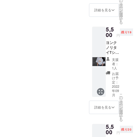
の
新型ジムニーは発売から数
リ
況、製
タ
ー
造上の
年経っているものの、いま
ン
詳細を見る
を
都合等
選
択
だに1年ほどの納期となって
により
す
る
出荷時
います。購入を検討してい
5,5
期が遅
残り19
れる場
00
る方も多く、かなりの人気
円
合があ
ヨンク
りま
が伺えますね！さて、最後
ノリタ
す。 ※
イTシャ
になりましたがファッショ
税込、
ツ ※モ
送料込
支援
ンブランド『シカクイクル
デル
みの価
者：
157cm
格で
1人
マ』の方もよろしくお願い
、Lサイ
す。
お届
ズ着用
け予
します！
※使用素
定：
材の供
2022
年09
給状
こ
月
況、製
の
リ
造上の
タ
ー
都合等
ン
詳細を見る
を
により
選
択
出荷時
す
る
期が遅
5,5
れる場
残り20
合があ
00
円
りま