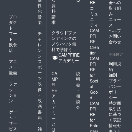
RE
全への
性
資
コ
取り組
化
料
ミュ
み
プロ
音
請
ニ
ニュー
ダク
楽
求
ティ
ス
ト
CAM
ヘルプ
クラウドファ
フー
チ
PFI
お問い
ンディングの
ド・
ャ
RE
合わせ
ノウハウを無
飲食
レ
Crea
料で学ぼう
店
ン
tion
各種規定
CAMPFIRE
ジ
CAM
アカデミー
アニ
ス
利用規
PFI
メ・
ポ
約
RE
漫画
ー
CA
説
細則
for
ツ
MP
明
プライ
Soci
ファ
映
FI
会
バシー
al
ッ
像
RE
・
ポリ
Goo
ショ
・
ア
相
シー
d
ン
映
カ
談
特定商
CAM
画
デ
会
取引法
PFI
ゲー
書
ミ
に基づ
RE
ム・
籍
ー
く表記
for
サー
・
と
情報セ
Ente
ビス
雑
は
キュリ
rtain