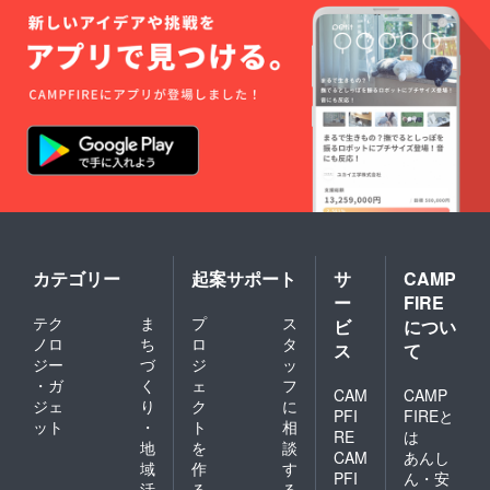
カテゴリー
起案サポート
サ
CAMP
ー
FIRE
テク
ま
プ
ス
ビ
につい
ノロ
ち
ロ
タ
ス
て
ジー
づ
ジ
ッ
・ガ
く
ェ
フ
CAM
CAMP
ジェ
り
ク
に
PFI
FIREと
ット
・
ト
相
RE
は
地
を
談
CAM
あんし
域
作
す
PFI
ん・安
活
る
る