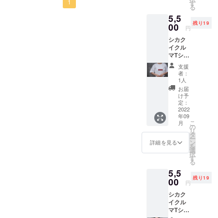
造上の
です。元々は「ジムニー関
1
す
■アパレル事
プ4WD車好きのための
る
都合等
連で調べものをしているひ
業
5,5
により
ファッションブランド：シ
残り19
出荷時
00
クルマ好き
円
との役に立てばいいな」と
期が遅
カクイクルマジムニーメ
のためのア
シカク
れる場
始めましたが、立ち上げか
ディア：ジムニーハック運
イクル
パレルブラ
合があ
マTシャ
りま
ら8ヶ月後には、なんと月間
ンド『シカ
営会社：株式会社アイリッ
ツ（ホ
す。 ※
支援
クイクル
4万PVを超えるメディアと
ワイ
税込、
者：
クス
ト） ※
送料込
マ』を運
1人
なりました。ジムニーに特
モデル
みの価
お届
営。
157cm
格で
け予
化したWebメディアは少な
https://shop.
、Lサイ
す。
定：
ズ着用
2022
く、かなりニッチな内容も
shikakui-
年09
※使用素
kuruma.jp/
こ
月
書いているのですが、こん
材の供
の
リ
給状
タ
なに見ていただける人がい
ー
況、製
ン
詳細を見る
を
造上の
選
ることに感謝です。そんな
択
都合等
す
る
により
ジムニーハックの中でも、
5,5
出荷時
残り19
特に人気の記事を紹介した
期が遅
00
円
れる場
いと思います。1位：ジム
シカク
合があ
イクル
りま
ニーの納期最新情報｜早ま
マTシャ
す。 ※
ツ（ブ