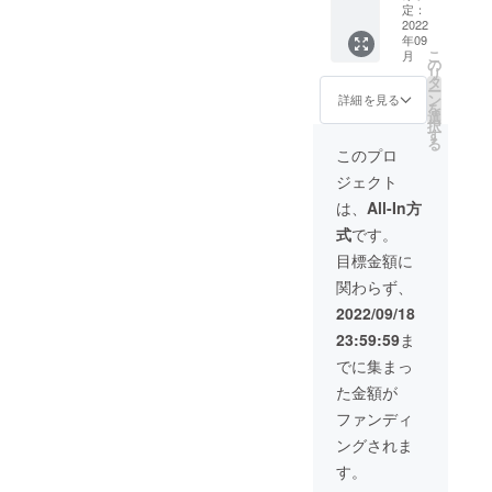
材の供
定：
給状
2022
年09
況、製
こ
月
造上の
の
リ
都合等
タ
ー
により
ン
詳細を見る
を
出荷時
選
択
期が遅
す
る
れる場
このプロ
合があ
ジェクト
りま
す。 ※
は、
All-In方
税込、
式
です。
送料込
みの価
目標金額に
格で
関わらず、
す。
2022/09/18
23:59:59
ま
でに集まっ
た金額が
ファンディ
ングされま
す。