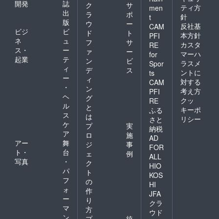
開発
誌
ク
サ
ティ方
men
出
ラ
ポ
針
t
版
ウ
ー
反社基
CAM
ビジ
ビ
ド
ト
本方針
PFI
ネ
ュ
フ
サ
カスタ
RE
ス・
ー
ァ
ー
マーハ
for
起業
テ
ン
ビ
ラスメ
Spor
ィ
デ
ス
ントに
ts
ー
ィ
対する
CAM
・
ン
考え方
PFI
ヘ
グ
クッ
RE
ル
と
キーポ
ふる
ス
は
リシー
さと
ケ
プ
実
納税
ア
ロ
施
AD
アー
舞
ジ
事
FOR
ト・
台
ェ
例
ALL
写真
・
ク
HIO
パ
ト
KOS
フ
の
HI
ォ
作
JFA
ー
り
クラ
マ
方
ウド
ン
プ
統