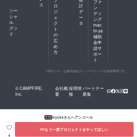
ファ
ス
ロ
計
ン
ソー
ジ
デ
ディ
シャ
ェ
ー
ング
ル
ク
タ
mac
グッ
ト
hi-ya
ド
の
補助
広
金申
め
請サ
方
ポー
ト
「QRコード」は株式会社デンソーウェーブの登録商標です。
© CAMPFIRE,
会社概
採用情
パートナー
Inc.
要
報
募集
irycks
さんへアンコール
もう一度プロジェクトをやってほしい
4