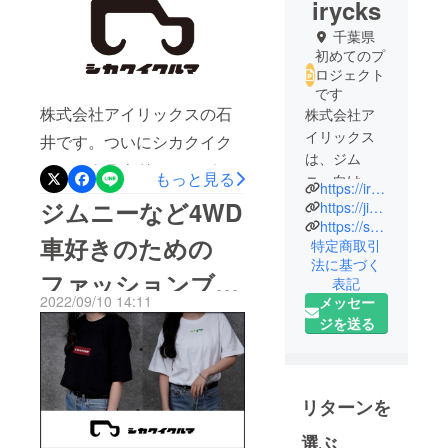
irycks
千葉県
初めてのプ
ロジェクト
です
株式会社アイリックスの石
株式会社ア
イリックス
井です。ついにシカクイク
は、ジム
ルマのクラウドファンディ
もっと見る
ニー向けの
https://irycks.co.jp/
ングが最終日を迎えまし
ホイールを
ジムニーなど4WD
https://jimny-hack.jp/
製造・販売
た！SNSなどで想像以上の
https://shop.shikakui-kuruma.jp/
車好きのための
特定商取引
している小
反響をいただいており、大
法に基づく
さな会社で
ファッションブラ
変嬉しく思います。クラウ
表記
す。
2022/09/10 14:11
メッセー
ドファンディングの終了後
ンド『シカクイク
ジを送る
事業内容は
は、公式オンラインストア
ルマ』の商品画像
以下の通り
で販売しております。以下
です。
を撮影しました！
リンクよりご確認くださ
リターンを
い！▶︎シカクイクルマオン
■クルマ部品
選ぶ
の販売事業