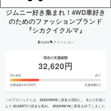
ジムニー好き集まれ！4WD車好き
のためのファッションブランド
『シカクイクルマ』
irycks
ファッション
現在の支援総額
32,620
円
終了
32
%達成
目標金額
100,000
円
支援者数
2
人
このプロジェクトは、
2022/09/02
に募集を開始し、
2
人の支援に
より
32,620
円の資金を集め、
2022/09/18
に募集を終了しました