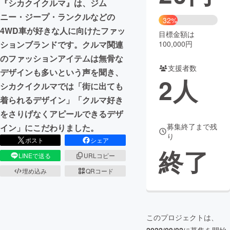
『シカクイクルマ』は、ジム
ニー・ジープ・ランクルなどの
まちづくり・地域活性化
32%
4WD車が好きな人に向けたファッ
目標金額は
100,000円
ションブランドです。クルマ関連
CAMPFIRE for Social Good
CAMPFIRE Creation
のファッションアイテムは無骨な
CAMPFIREふるさと納税
machi-ya
コミュニティ
支援者数
デザインも多いという声を聞き、
2
人
シカクイクルマでは「街に出ても
着られるデザイン」「クルマ好き
をさりげなくアピールできるデザ
募集終了まで残
イン」にこだわりました。
り
ポスト
シェア
終了
LINEで送る
URLコピー
埋め込み
QRコード
このプロジェクトは、