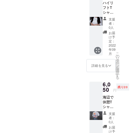
ハイリ
す。 ※
フトT
税込、
シャツ
送料込
※モデル
みの価
支援
157cm
格で
者：
、Lサイ
す。
0人
ズ着用
お届
※使用素
け予
材の供
定：
給状
2022
年09
況、製
こ
月
造上の
の
リ
都合等
タ
ー
により
ン
詳細を見る
を
出荷時
選
択
期が遅
す
る
れる場
6,0
合があ
残り20
りま
50
円
す。 ※
海辺で
税込、
休憩T
送料込
シャツ
みの価
※モデル
格で
支援
157cm
す。
者：
、Lサイ
0人
ズ着用
お届
※使用素
け予