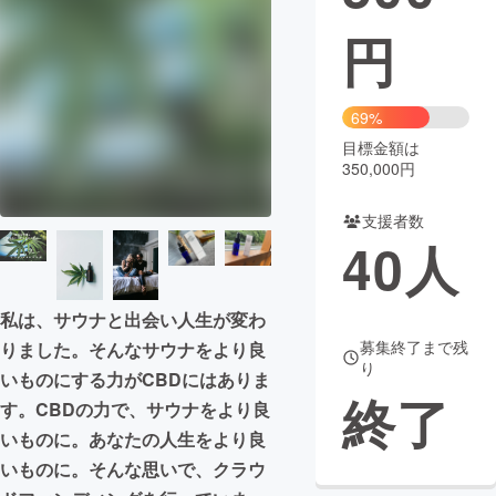
円
まちづくり・地域活性化
CAMPFIRE for Social Good
CAMPFIRE Creation
69%
CAMPFIREふるさと納税
machi-ya
コミュニティ
目標金額は
350,000円
支援者数
40
人
私は、サウナと出会い人生が変わ
募集終了まで残
りました。そんなサウナをより良
り
いものにする力がCBDにはありま
終了
す。CBDの力で、サウナをより良
いものに。あなたの人生をより良
いものに。そんな思いで、クラウ