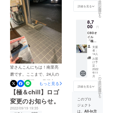
タ
ー
こまで、SNSでの販促やビ
ン
詳細を見る
を
選
ラ配りなど色んな事を行っ
択
す
る
てきました。「令和の虎み
8,7
00
たよ」とか「毎日頑張って
円
るね応援してるよ」とかた
CBDオ
イル
くさんの温かい言葉を頂い
「極＆
ｃhill」
て、本当に励みになってい
支援
内容
者：
量：
ます。さあここから、目標
14人
10mg
お届
金額達成するためにもうひ
5% 個
け予
数：3個
定：
皆さんこんにちは！南里亮
と踏ん張り頑張ります！プ
入り
2022
年11
磨です。ここまで、24人の
ロジェクト成功のために
こ
月
の
リ
方にご支援頂いて目標金額
タ
は、皆様のご支援が必要不
もっと見る
ー
ン
詳細を見る
の約半分もの金額が集まっ
を
可欠です。皆様、最後まで
【極＆chill】ロゴ
選
択
す
ております。本当に皆様、
る
よろしくお願い申し上げま
このプロ
変更のお知らせ。
ありがとうございます。さ
す。南里亮磨
ジェクト
2022/09/19 19:35
あ、ここから目標金額達成
は、
All-In方