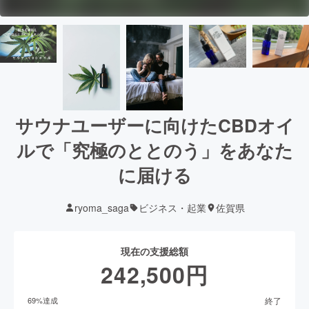
サウナユーザーに向けたCBDオイ
ルで「究極のととのう」をあなた
に届ける
ryoma_saga
ビジネス・起業
佐賀県
現在の支援総額
242,500
円
終了
69
%達成