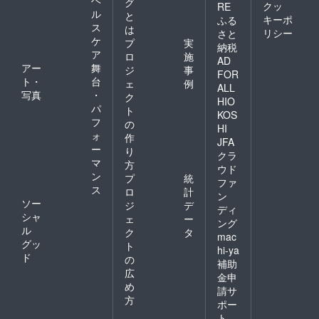
ヘ
グ
クッ
RE
ル
と
キーポ
ふる
ス
は
リシー
さと
ケ
プ
実
納税
ア
ロ
施
AD
アー
舞
ジ
事
FOR
ト・
台
ェ
例
ALL
写真
・
ク
HIO
パ
ト
KOS
フ
の
HI
ォ
作
JFA
ー
り
クラ
マ
方
ウド
ン
プ
統
ファ
ス
ロ
計
ン
ソー
ジ
デ
ディ
シャ
ェ
ー
ング
ル
ク
タ
mac
グッ
ト
hi-ya
ド
の
補助
広
金申
め
請サ
方
ポー
ト