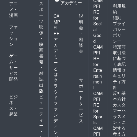
CAM
アカデミー
アニ
ス
利用規
PFI
メ・
ポ
約
RE
漫画
ー
CA
説
細則
for
ツ
MP
明
プライ
Soci
ファ
映
FI
会
バシー
al
ッ
像
RE
・
ポリ
Goo
ショ
・
ア
相
シー
d
ン
映
カ
談
特定商
CAM
画
デ
会
取引法
PFI
ゲー
書
ミ
に基づ
RE
ム・
籍
ー
く表記
for
サー
・
と
情報セ
Ente
ビス
雑
は
キュリ
rtain
開発
誌
ク
サ
ティ方
men
出
ラ
ポ
針
t
版
ウ
ー
反社基
CAM
ビジ
ビ
ド
ト
本方針
PFI
ネ
ュ
フ
サ
カスタ
RE
ス・
ー
ァ
ー
マーハ
for
起業
テ
ン
ビ
ラスメ
Spor
ィ
デ
ス
ントに
ts
ー
ィ
対する
CAM
・
ン
考え方
PFI