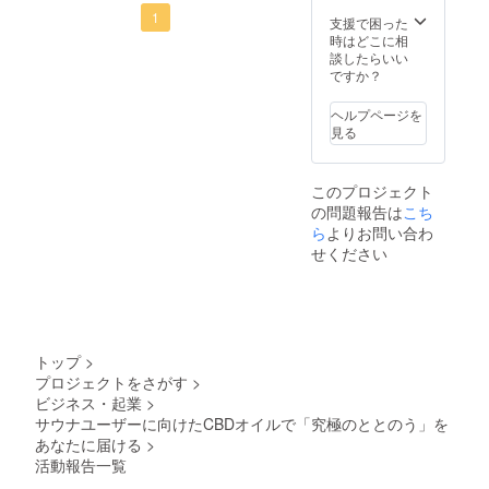
のご支援を頂きましてあり
1
支援で困った
時はどこに相
がとうございます。引き続
談したらいい
ですか？
き、皆様ご支援のほどよろ
しくお願いいたします。今
ヘルプページを
見る
回ですが、「極＆Chill」の
パッケージとラベルのロゴ
このプロジェクト
デザインを変更させて頂く
の問題報告は
こち
こととなった胸をご報告さ
ら
よりお問い合わ
せください
せていただきます。デザイ
ンについては、添付の通り
です。また、サンプルが出
来次第、ご報告させていた
トップ
>
プロジェクトをさがす
>
だきます。尚、中身の成分
ビジネス・起業
>
等の変更は一切ございませ
サウナユーザーに向けたCBDオイルで「究極のととのう」を
あなたに届ける
>
ん。皆様、今後ともよろし
活動報告一覧
くお願い申し上げます。南