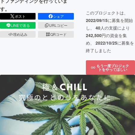
ドファンディングを行っていま
す。
このプロジェクトは、
ポスト
シェア
2022/09/15
に募集を開始
LINEで送る
URLコピー
し、
40
人の支援により
埋め込み
QRコード
242,500
円の資金を集
め、
2022/10/25
に募集を
終了しました
もう一度プロジェク
トをやってほしい