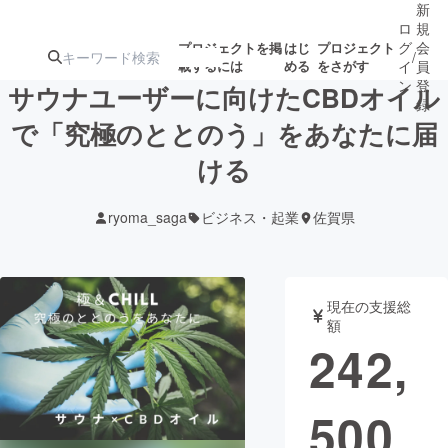
新
ロ
規
グ
会
プロジェクトを掲
はじ
プロジェクト
/
載するには
める
をさがす
イ
員
ン
登
サウナユーザーに向けたCBDオイル
録
で「究極のととのう」をあなたに届
ける
人気のプロ
注目のリ
注目の新着プロ
募集終了が近いプ
もうすぐ公開
ジェクト
ターン
ジェクト
ロジェクト
されます
ryoma_saga
ビジネス・起業
佐賀県
アート・写真
音楽
現在の支援総
テクノロジー・ガジェット
ゲーム・サ
額
242,
映像・映画
書籍・雑誌
500
ビジネス・起業
チャレンジ