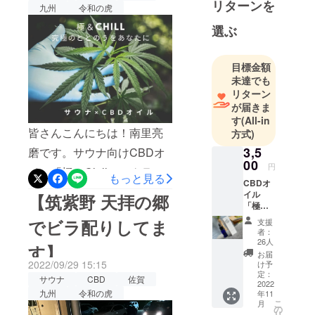
リターンを
みをかけるためにも、明日
九州
令和の虎
から東京へ出向いて六本木
選ぶ
のCBD NATIONの前でビラ
配りしてきます。CBD
目標金額
未達でも
NATION様には、今回のサウ
リターン
ナ向けCBDオイル「極＆
が届きま
す
(All-in
Chill」の商品開発のサポー
皆さんこんにちは！南里亮
方式)
トを頂いていおります。
3,5
磨です。サウナ向けCBDオ
https://cbd-nation.co.jp/絶対
00
円
イル「極＆Chill」のクラウ
もっと見る
目標金額達成させたい。そ
CBDオ
ドファンディングを開始し
イル
【筑紫野 天拝の郷
のためにも、皆さんのご支
「極＆
て間もなく、約半分の日数
ｃhill」
援が必要です。どうぞよろ
でビラ配りしてま
支援
内容
が経過しました。ここまで
者：
量：
しくお願い申し上げます。
26人
す】
25人の方から、目標金額の
10mg
お届
南里亮磨
5% 個
2022/09/29 15:15
け予
約半分の174,400円のご支援
数：1個
定：
サウナ
CBD
佐賀
2022
を頂いております。本当に
九州
令和の虎
年11
こ
月
感謝の思いで一杯です。こ
の
リ