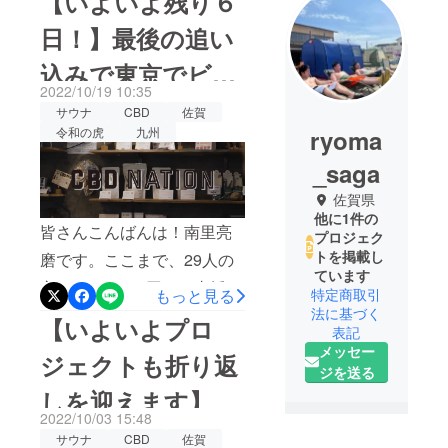
【いよいよ残り６
日！】最後の追い
込みで東京でビラ
2022/10/19 10:35
配りします！
サウナ
CBD
佐賀
ryoma
令和の虎
九州
_saga
佐賀県
他に1件の
皆さんこんばんは！南里亮
プロジェク
トを掲載し
磨です。ここまで、29人の
ています
方から188,400円のご支援を
特定商取引
もっと見る
法に基づく
頂いております。本当にあ
【いよいよプロ
表記
りがとうございます。クラ
メッセー
ジェクトも折り返
ウドファンディングも、い
ジを送る
しを迎えます】
よいよ残り６日。ラストス
2022/10/03 15:48
パートです！最後の追い込
サウナ
CBD
佐賀