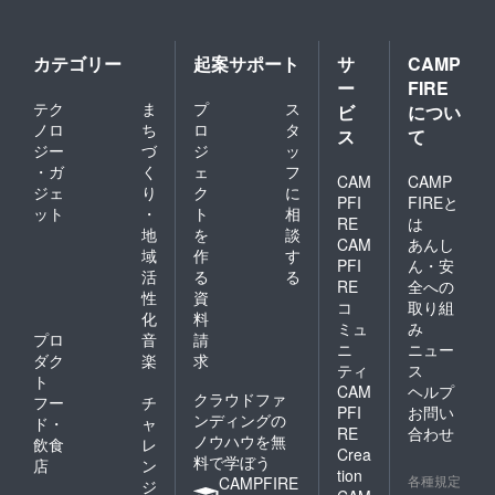
カテゴリー
起案サポート
サ
CAMP
ー
FIRE
テク
ま
プ
ス
ビ
につい
ノロ
ち
ロ
タ
ス
て
ジー
づ
ジ
ッ
・ガ
く
ェ
フ
CAM
CAMP
ジェ
り
ク
に
PFI
FIREと
ット
・
ト
相
RE
は
地
を
談
CAM
あんし
域
作
す
PFI
ん・安
活
る
る
RE
全への
性
資
コ
取り組
化
料
ミュ
み
プロ
音
請
ニ
ニュー
ダク
楽
求
ティ
ス
ト
CAM
ヘルプ
クラウドファ
フー
チ
PFI
お問い
ンディングの
ド・
ャ
RE
合わせ
ノウハウを無
飲食
レ
Crea
料で学ぼう
店
ン
tion
各種規定
CAMPFIRE
ジ