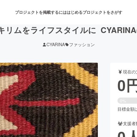
プロジェクトを掲載するには
はじめる
プロジェクトをさがす
リムをライフスタイルに ︎ CYARIN
CYARINA
ファッション
注目のリターン
注目の新着プロジェクト
募集終了が近いプロジェクト
も
現在の
音楽
舞台・パフォーマンス
0
ゲーム・サービス開発
フード・飲食店
0%
書籍・雑誌出版
アニメ・漫画
目標金額は5
支援者
チャレンジ
ビューティー・ヘルスケ
0