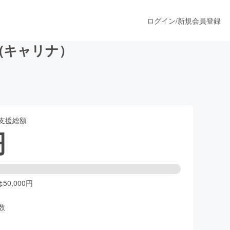
ログイン
/
新規会員登録
A(キャリナ）
うすぐ公開されます
支援総額
プロダクト
円
ファッション
スポーツ
0,000円
数
ア
ソーシャルグッド
人