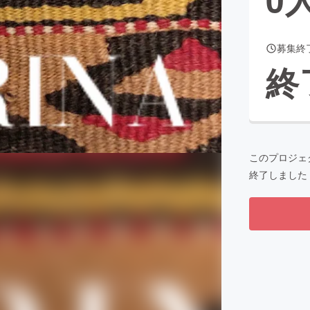
募集終
CAMPFIRE for Social Good
CAMPFIRE Creation
終
CAMPFIREふるさと納税
machi-ya
コミュニティ
このプロジェ
終了しました