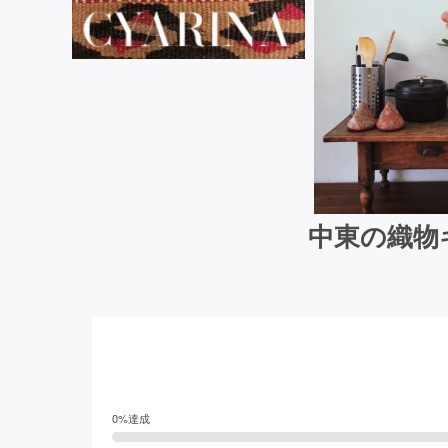
中東の織物キ
0
%達成