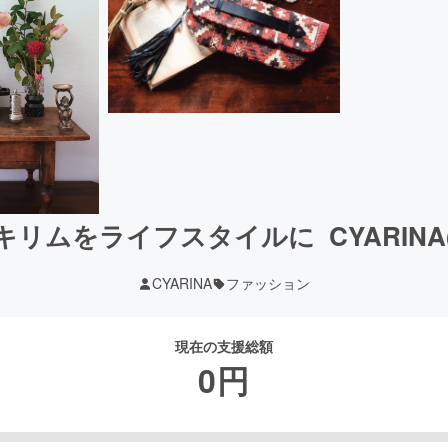
リムをライフスタイルに ︎ CYARIN
CYARINA
ファッション
現在の支援総額
0
円