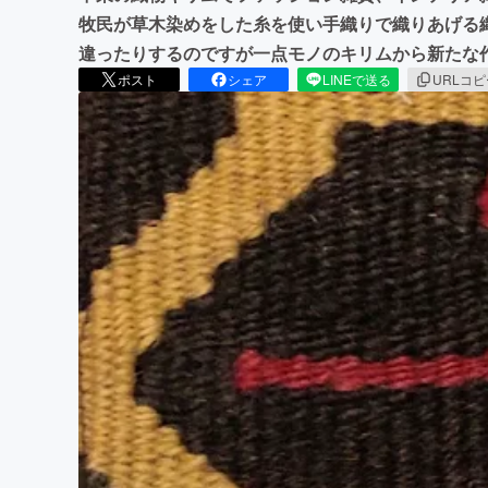
牧民が草木染めをした糸を使い手織りで織りあげる
違ったりするのですが一点モノのキリムから新たな
ポスト
シェア
LINEで送る
URLコ