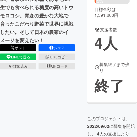
5%
生でも食べられる糖度の高いトウ
目標金額は
まちづくり・地域活性化
1,591,200円
モロコシ。青森の豊かな大地で
育ったこだわり野菜で世界に挑戦
支援者数
CAMPFIRE for Social Good
CAMPFIRE Creation
したい。そして日本の農家のイ
4
人
CAMPFIREふるさと納税
machi-ya
コミュニティ
メージを変えたい！
ポスト
シェア
LINEで送る
URLコピー
募集終了まで残
埋め込み
QRコード
り
終了
このプロジェクトは、
2022/09/02
に募集を開始
し、
4
人の支援により