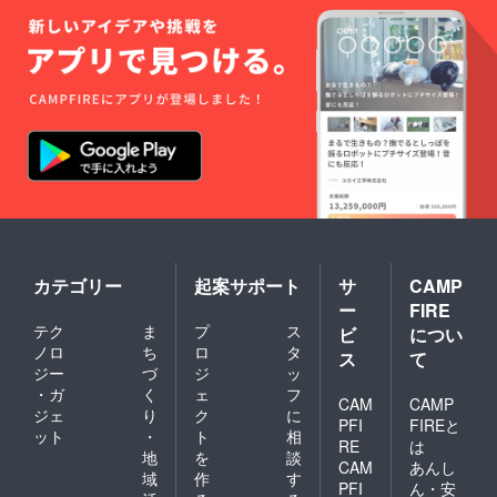
カテゴリー
起案サポート
サ
CAMP
ー
FIRE
テク
ま
プ
ス
ビ
につい
ノロ
ち
ロ
タ
ス
て
ジー
づ
ジ
ッ
・ガ
く
ェ
フ
CAM
CAMP
ジェ
り
ク
に
PFI
FIREと
ット
・
ト
相
RE
は
地
を
談
CAM
あんし
域
作
す
PFI
ん・安