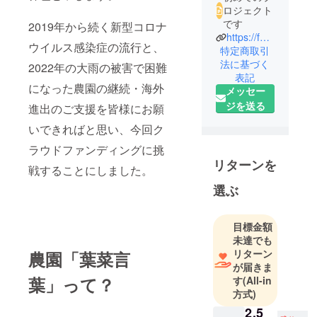
ロジェクト
です
2019年から続く新型コロナ
https://farmhanakotoba.amebaownd.com/
ウイルス感染症の流行と、
特定商取引
法に基づく
2022年の大雨の被害で困難
表記
になった農園の継続・海外
メッセー
ジを送る
進出のご支援を皆様にお願
いできればと思い、今回ク
ラウドファンディングに挑
リターンを
戦することにしました。
選ぶ
目標金額
未達でも
リターン
農園「葉菜言
が届きま
葉」って？
す
(All-in
方式)
2,5