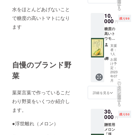
存方
選
択
法：冷
す
水をほとんどあげないこと
る
蔵 消
10,
費期
で糖度の高いトマトになり
残り99
限：2
000
円
日 産
ます
糖度の
地：青
高いト
森県つ
ウモロ
がる市
コシ
※お礼の
支援
「いと
手紙を
者：
を夏
同封し
1人
し」
てお送
お届
自慢のブランド野
10本 サ
りしま
け予
イズ：L
す
定：
～２L
2023
菜
年07
重量：
こ
月
１本
の
リ
300g前
タ
ー
後 保
葉菜言葉で作っているこだ
ン
詳細を見る
を
存方
選
択
わり野菜をいくつか紹介し
法：冷
す
る
蔵 消
ます。
30,
費期
残り50
限：2
000
円
日 産
●浮世離れ（メロン）
贈答用
地：青
メロン
森県つ
「浮世
がる市