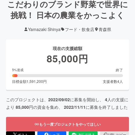
こだわりのブランド野菜で世界に
挑戦！ 日本の農業をかっこよく
Yamazaki Shinya
フード・飲食店
青森県
現在の支援総額
85,000
円
終了
5
%達成
目標金額
1,591,200
円
支援者数
4
人
このプロジェクトは、
2022/09/02
に募集を開始し、
4
人の支援に
より
85,000
円の資金を集め、
2022/11/11
に募集を終了しました
もう一度プロジェクトをやってほしい
ポスト
シェア
LINEで送る
URLコピー