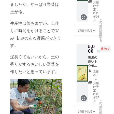
300g×2
お届
ましたが、やっぱり野菜は
袋 サイ
け予
ズ：L
定：
土が命。
保存方
2023
年09
法：冷
こ
月
蔵 消
の
生産性は落ちますが、土作
リ
費期
タ
ー
限：2
りに時間をかけることで旨
ン
詳細を見る
を
日 産
選
択
み･甘みのある野菜ができま
地：青
す
る
森県つ
す。
5,0
がる市
残り99
※お礼の
00
円
手紙を
泥臭くてもいいから、土の
糖度の
同封し
高いト
てお送
香りがするおいしい野菜を
ウモロ
りしま
コシ
す
作りたいと思っています。
支援
「いと
者：
を夏
1人
し」
お届
５本 サ
け予
イズ：L
定：
～２L
2023
年07
重量：
こ
月
１本
の
リ
300g前
タ
ー
後 保
ン
詳細を見る
を