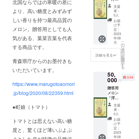
北国ならではの寒暖の差に
離
※お礼の
支援
れ」 2
手紙を
より、高い糖度とみずみず
者：
玉 サイ
同封し
0人
ズ：L
しい香りを持つ最高品質の
てお送
お届
重量：
りしま
け予
メロン。贈答用としても人
1.8㎏前
す
定：
後 保
2023
気がある、葉菜言葉を代表
年08
存方
こ
月
法：常
の
する商品です。
リ
温 賞
タ
ー
味期
ン
詳細を見る
を
限：1週
選
青森県庁からのお墨付きも
択
間 産
す
る
地：青
いただいています。
50,
森県つ
残り30
がる市
000
円
https://www.marugotoaomori
※お礼の
贈答用
手紙を
.jp/blog/2020/08/22359.html
メロン
同封し
「浮世
てお送
離
りしま
支援
●町娘（トマト）
れ」 5
す
者：
玉 サイ
0人
ズ：L
お届
トマトとは思えない高い糖
重量：
け予
1.8㎏前
定：
度と、驚くほど薄いぷよぷ
後 保
2023
年08
存方
よとした皮が特徴の品種で