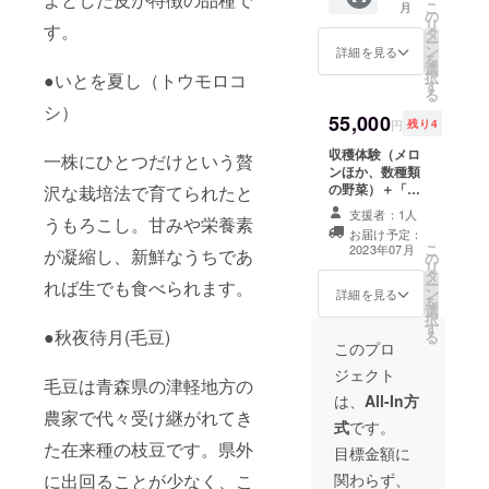
こ
月
法：常
の
リ
す。
温 賞
タ
ー
味期
ン
詳細を見る
を
限：1週
選
択
●いとを夏し（トウモロコ
間 産
す
る
地：青
シ）
森県つ
55,000
円
残り4
がる市
※お礼の
収穫体験（メロ
一株にひとつだけという贅
手紙を
ンほか、数種類
同封し
の野菜）＋「浮
沢な栽培法で育てられたと
てお送
世離れ」2玉 ※時
支援者：1人
うもろこし。甘みや栄養素
りしま
期は2023年7月
お届け予定：
す
中旬～8月中旬。
こ
2023年07月
が凝縮し、新鮮なうちであ
の
時間は応相談 場
リ
タ
所：青森県つが
ー
れば生でも食べられます。
ン
る市木造吹原
詳細を見る
を
選
農園葉菜言葉 ※
択
す
交通費、滞在費
●秋夜待月(毛豆)
る
は自己負担に
このプロ
て。JR五所川原
ジェクト
駅からの送迎あ
毛豆は青森県の津軽地方の
り。限定5グルー
は、
All-In方
農家で代々受け継がれてき
プ（１グループ
式
です。
１～４人まで）
た在来種の枝豆です。県外
目標金額に
に出回ることが少なく、こ
関わらず、