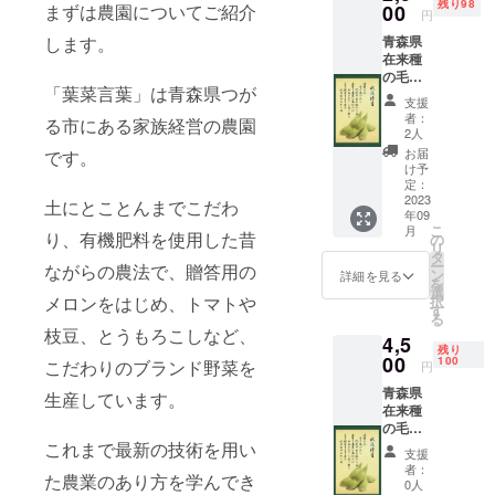
残り98
00
まずは農園についてご紹介
円
青森県
します。
在来種
の毛豆
「葉菜言葉」は青森県つが
「秋夜
支援
待
者：
る市にある家族経営の農園
月」
2人
300g×1
お届
です。
袋 サイ
け予
ズ：L
定：
保存方
2023
土にとことんまでこだわ
年09
法：冷
こ
月
蔵 消
り、有機肥料を使用した昔
の
リ
費期
タ
ー
ながらの農法で、贈答用の
限：2
ン
詳細を見る
を
日 産
選
択
メロンをはじめ、トマトや
地：青
す
る
森県つ
枝豆、とうもろこしなど、
4,5
がる市
残り
※お礼の
00
100
こだわりのブランド野菜を
円
手紙を
青森県
同封し
生産しています。
在来種
てお送
の毛豆
りしま
「秋夜
これまで最新の技術を用い
す
支援
待
者：
た農業のあり方を学んでき
月」
0人