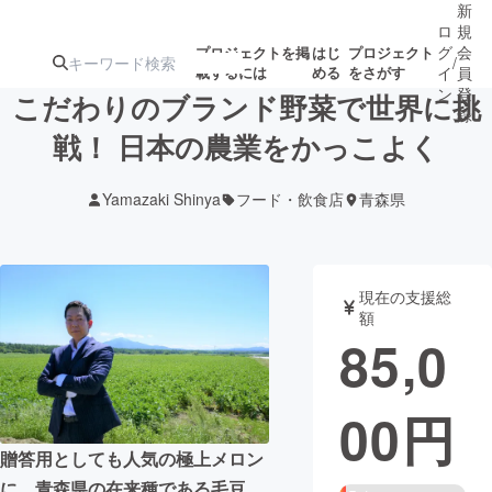
新
ロ
規
グ
会
プロジェクトを掲
はじ
プロジェクト
/
載するには
める
をさがす
イ
員
ン
登
こだわりのブランド野菜で世界に挑
録
戦！ 日本の農業をかっこよく
人気のプロ
注目のリ
注目の新着プロ
募集終了が近いプ
もうすぐ公開
Yamazaki Shinya
フード・飲食店
青森県
ジェクト
ターン
ジェクト
ロジェクト
されます
アート・写真
音楽
現在の支援総
額
85,0
テクノロジー・ガジェット
ゲーム・サ
00
円
映像・映画
書籍・雑誌
贈答用としても人気の極上メロン
ビジネス・起業
チャレンジ
に、青森県の在来種である毛豆、