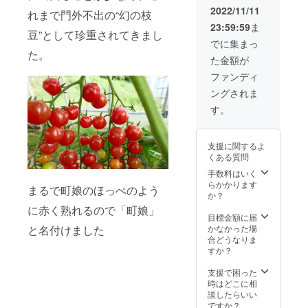
2022/11/11
れまで門外不出の“幻の枝
23:59:59
ま
豆”として珍重されてきまし
でに集まっ
た。
た金額が
ファンディ
ングされま
す。
支援に関するよ
くある質問
手数料はいく
らかかります
まるで町娘のほっぺのよう
か？
に赤く熟れるので「町娘」
目標金額に届
かなかった場
と名付けました
合どうなりま
すか？
支援で困った
時はどこに相
談したらいい
ですか？