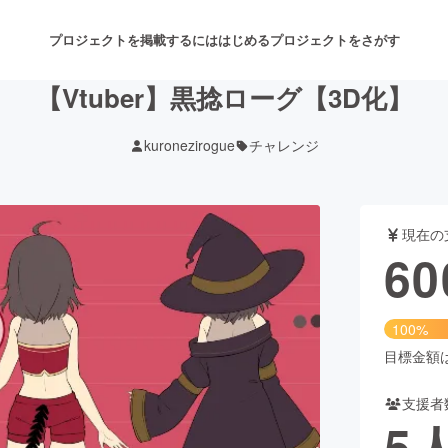
プロジェクトを掲載するには
はじめる
プロジェクトをさがす
【Vtuber】黒捻ローグ【3D化】
kuronezirogue
チャレンジ
注目のリターン
注目の新着プロジェクト
募集終了が近いプロジェクト
も
現在の
音楽
舞台・パフォーマンス
60
ゲーム・サービス開発
フード・飲食店
100%
書籍・雑誌出版
アニメ・漫画
目標金額は6
支援者
チャレンジ
ビューティー・ヘルスケ
5