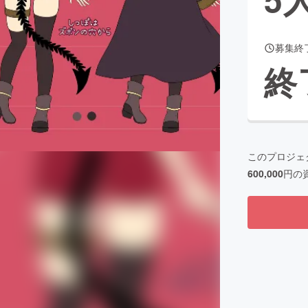
募集終
CAMPFIRE for Social Good
CAMPFIRE Creation
終
CAMPFIREふるさと納税
machi-ya
コミュニティ
このプロジェ
600,000
円の