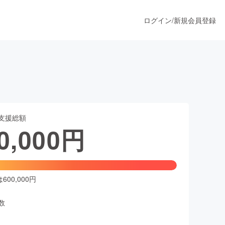
ログイン
/
新規会員登録
うすぐ公開されます
支援総額
プロダクト
0,000
円
ファッション
スポーツ
00,000円
数
ア
ソーシャルグッド
人