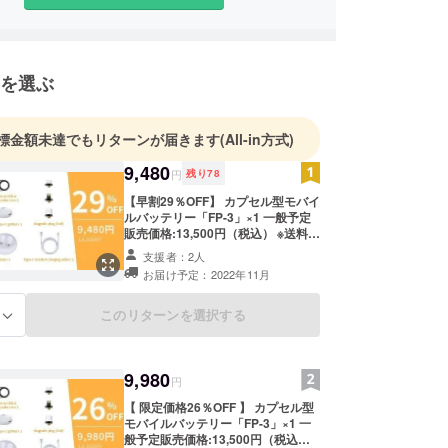
を選ぶ
標金額未達でもリターンが届きます
(All-in方式)
9,480
円
残り
78
【早割29％OFF】 カプセル型モバイ
ルバッテリー「FP-3」×1 一般予定
販売価格:13,500円（税込） ※送料無
料（日本国内限定） 内容物： ・FP-
支援者：2人
3本体×2 ・ベース×1 ・Type-Cポー
お届け予定：2022年11月
トハブ（3口）×1 ・マグネット to
USB-Aケーブル1ｍ×1 ・マグネット
to ねじ接続ケーブル0.2ｍ×1 ・
このリターンを選択する
る
Type-C to USB-Aケーブル×1 ・
Type-C to USB-A 変換ヘッド×1 ・
Lightning to マグネットヘッド×1 ・
9,980
Micro USB to マグネットヘッド×1
円
・Type-C to マグネットヘッド×1 ・
【 限定価格26％OFF 】 カプセル型
説明書（日本語）×1
モバイルバッテリー「FP-3」×1 一
般予定販売価格:13,500円（税込） ※