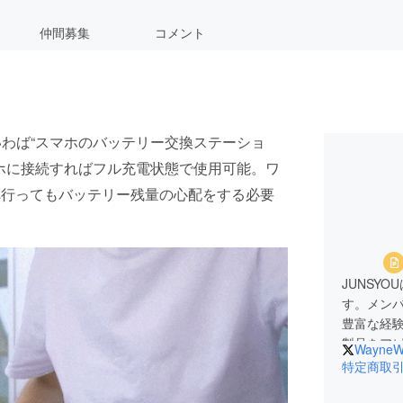
仲間募集
コメント
いわば“スマホのバッテリー交換ステーショ
マホに接続すればフル充電状態で使用可能。ワ
へ行ってもバッテリー残量の心配をする必要
JUNSY
す。メン
豊富な経
製品をア
WayneW
せたい、
特定商取
お問合せメール