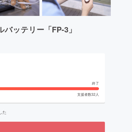
バッテリー「FP-3」
終了
支援者数
32
人
した