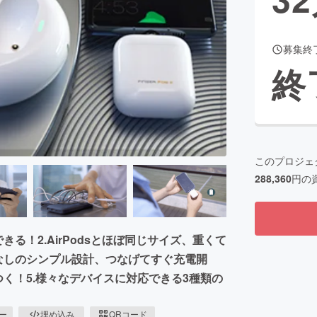
募集終
CAMPFIRE for Social Good
CAMPFIRE Creation
終
CAMPFIREふるさと納税
machi-ya
コミュニティ
このプロジェ
288,360
円の
る！2.AirPodsとほぼ同じサイズ、重くて
なしのシンプル設計、つなげてすぐ充電開
く！5.様々なデバイスに対応できる3種類の
ピー
埋め込み
QRコード