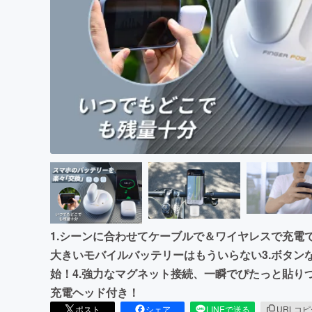
まちづくり・地域活性化
1.シーンに合わせてケーブルで＆ワイヤレスで充電でき
大きいモバイルバッテリーはもういらない3.ボタン
始！4.強力なマグネット接続、一瞬でぴたっと貼りつ
充電ヘッド付き！
ポスト
シェア
LINEで送る
URLコ