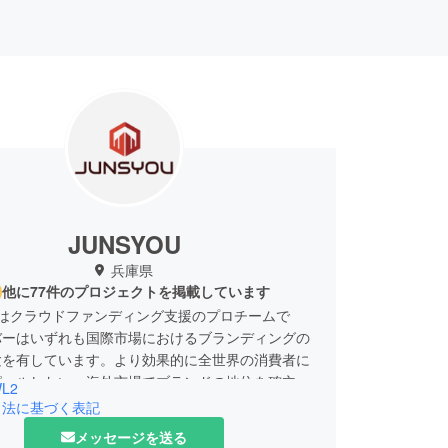
JUNSYOU
兵庫県
他に77件のプロジェクトを掲載しています
OUはクラウドファンディング支援のプロチームで
バーはいずれも国際市場におけるブランディングの
験を有しています。より効果的に全世界の消費者に
ピールしたい、海外市場でブランドの地位を確立さ
L2
という皆様のご要望にお応えします。
引法に基づく表記
メッセージを送る
アドレス：rstrade.jp@gmail.com