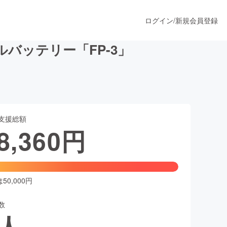
ログイン
/
新規会員登録
バッテリー「FP-3」
うすぐ公開されます
支援総額
プロダクト
8,360
円
ファッション
スポーツ
0,000円
数
ア
ソーシャルグッド
人