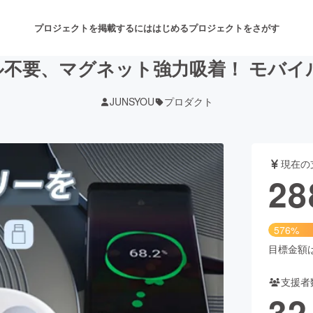
プロジェクトを掲載するには
はじめる
プロジェクトをさがす
不要、マグネット強力吸着！ モバイル
JUNSYOU
プロダクト
注目のリターン
注目の新着プロジェクト
募集終了が近いプロジェクト
も
現在の
音楽
舞台・パフォーマンス
28
ゲーム・サービス開発
フード・飲食店
576%
書籍・雑誌出版
アニメ・漫画
目標金額は5
支援者
チャレンジ
ビューティー・ヘルスケ
32