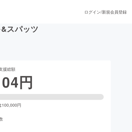
ログイン
/
新規会員登録
&スパッツ
うすぐ公開されます
支援総額
プロダクト
104
円
ファッション
スポーツ
00,000円
数
ア
ソーシャルグッド
人