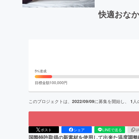
快適おな
5
%達成
目標金額
100,000
円
このプロジェクトは、
2022/09/09
に募集を開始し、
1
人
ポスト
シェア
LINEで送る
U
国際特許取得の新素材を使用して出来た温度調整