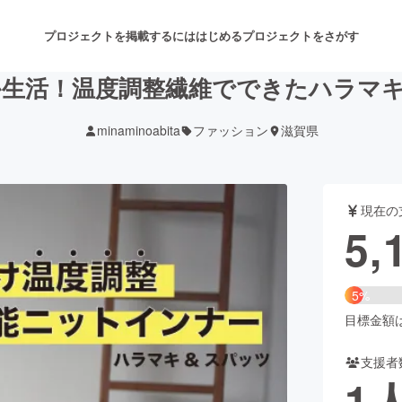
プロジェクトを掲載するには
はじめる
プロジェクトをさがす
か生活！温度調整繊維でできたハラマキ
minaminoabita
ファッション
滋賀県
注目のリターン
注目の新着プロジェクト
募集終了が近いプロジェクト
も
現在の
音楽
舞台・パフォーマンス
5,
ゲーム・サービス開発
フード・飲食店
5%
書籍・雑誌出版
アニメ・漫画
目標金額は1
支援者
チャレンジ
ビューティー・ヘルスケ
1