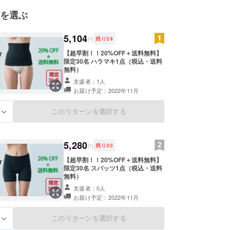
を選ぶ
5,104
円
残り
29
【超早割！！20%OFF＋送料無料】
限定30名 ハラマキ1点（税込・送料
無料）
支援者：1人
お届け予定：2022年11月
このリターンを選択する
る
5,280
円
残り
30
【超早割！！20%OFF＋送料無料】
限定30名 スパッツ1点（税込・送料
無料）
支援者：0人
お届け予定：2022年11月
このリターンを選択する
る