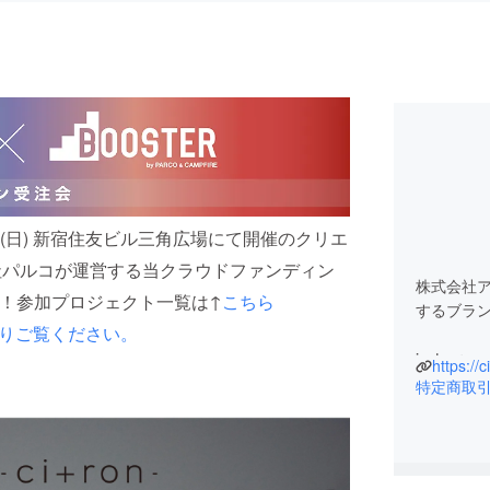
1日(日) 新宿住友ビル三角広場にて開催のクリエ
社パルコが運営する当クラウドファンディン
株式会社
！参加プロジェクト一覧は↑
こちら
するブランド
nergy）よりご覧ください。
https://c
特定商取