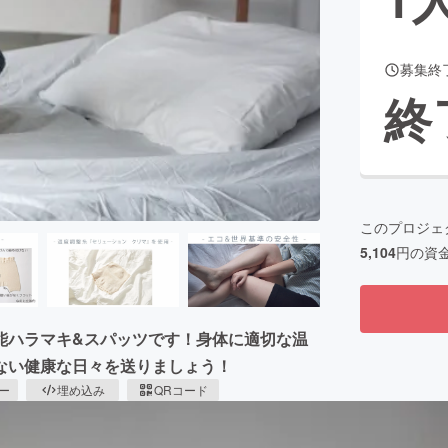
募集終
CAMPFIRE for Social Good
CAMPFIRE Creation
終
CAMPFIREふるさと納税
machi-ya
コミュニティ
このプロジェ
5,104
円の資
能ハラマキ&スパッツです！身体に適切な温
ない健康な日々を送りましょう！
ピー
埋め込み
QRコード