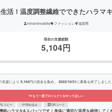
か生活！温度調整繊維でできたハラマキ
minaminoabita
ファッション
滋賀県
現在の支援総額
5,104
円
の支援により
5,104
円の資金を集め、
2022/10/31
に募集を終了しました
もう一度プロジェクトをやってほしい
RLコピー
埋め込み
QRコード
機能ハラマキ&スパッツです！身体に適切な温度を維持してく