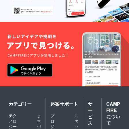
相談し
由は
・立ち
て決め
テーマ
上げの
ます。
です
背景 ・
が、お
12年間
答えで
の失敗
きない
と成功
ものも
・壮大
ありま
すぎる
す。 ・
夢 サ
面談内
ポー
容に関
ター登
しての
録は ・
秘密保
現在の
持に関
見本
する覚
ページ
書を交
はこち
わせて
らで
いただ
す。
きま
https://
す。 面
coaroo.
談チ
co.jp/ca
ケット
tegory/
は ・
support
カテゴリー
起案サポート
サ
CAMP
Zoomで
ers/ ・
ー
FIRE
の面談
サポー
テク
ま
プ
ス
に限り
ターは
ビ
につい
ます。
必ずし
ノロ
ち
ロ
タ
ス
て
・1時間
も有料
ジー
づ
ジ
ッ