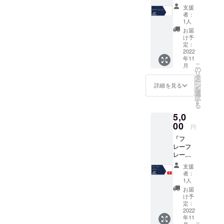
ル」 応
支援
援して
者：
くだ
1人
さった
お届
方には
け予
●心を込
定：
めてお
2022
年11
礼のお
こ
月
手紙 を
の
リ
差し上
タ
ー
げま
ン
詳細を見る
を
す。
選
択
す
る
5,0
00
円
「フ
レーフ
レー、
コア
支援
ルー！
者：
」 応援
1人
してく
お届
ださっ
け予
た方に
定：
は ●心
2022
年11
を込め
月