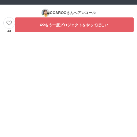
お持ち
の方に
は、開
COAROO
さんへアンコール
催１か
月前に
お知ら
もう一度プロジェクトをやってほしい
せいた
43
しま
す。 ・
開催は
吉祥寺
の店舗
とオン
ライン
会議を
並行し
て行わ
れま
す。 ・
オンラ
イン会
議の場
合、サ
ンプル
を事前
に送付
できる
よう、