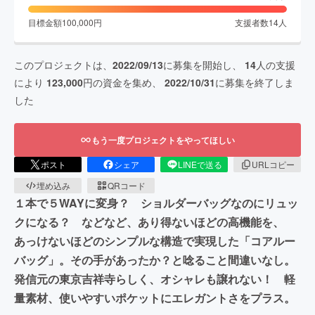
目標金額
100,000
円
支援者数
14
人
このプロジェクトは、
2022/09/13
に募集を開始し、
14
人の支援
により
123,000
円の資金を集め、
2022/10/31
に募集を終了しま
した
もう一度プロジェクトをやってほしい
ポスト
シェア
LINEで送る
URLコピー
埋め込み
QRコード
１本で５WAYに変身？ ショルダーバッグなのにリュッ
クになる？ などなど、あり得ないほどの高機能を、
あっけないほどのシンプルな構造で実現した「コアルー
バッグ」。その手があったか？と唸ること間違いなし。
発信元の東京吉祥寺らしく、オシャレも譲れない！ 軽
量素材、使いやすいポケットにエレガントさをプラス。