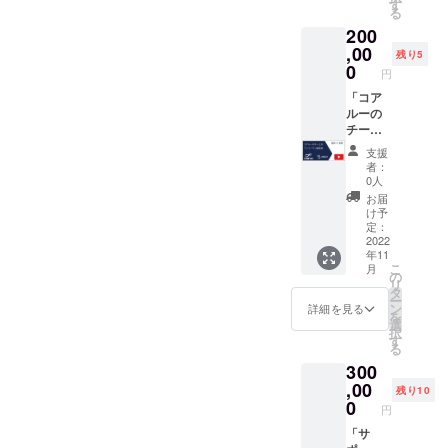
して！
のお手
を2022
す
る
●コア
紙 ●
年11月
200
ルー社
ネット
30日ま
立ち上
ショッ
,00
でにお
残り5
げから
プ
届けい
0
円
12年間
（Store
たしま
の想い
s店）全
「コア
す。
を込め
商品で
ルーの
た非公
１回使
チーと
開
える
のマン
支援
YouTub
20％割
ツーマ
者：
e動画の
引クー
ン面談
0人
URL そ
ポン券
券5時間
お届
し
１枚
分」
け予
て！！
（有効
（限定5
定：
●コア
期間；
名様）
2022
年11
ルーの
2022年
ご支援
こ
月
チーに1
12月31
いただ
の
リ
時間単
日） そ
いた方
タ
ー
独面談
して！
には ●
ン
詳細を見る
を
可能な
●コア
心を込
選
択
チケッ
ルー社
めてお
す
る
ト１枚
立ち上
礼のお
300
（有効
げから
手紙 ●
期間；
12年間
ネット
,00
残り10
2022年
の想い
ショッ
0
円
12月31
を込め
プ
日） を
た非公
（Store
「サ