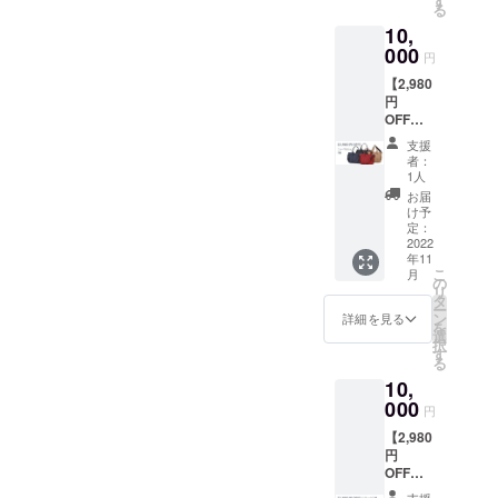
す
る
た方に
2022年
10,
は ●心
12月31
を込め
000
日） ●
円
てお礼
コア
【2,980
のお手
ルー
円
紙 ●
バッグ
OFF】
ネット
「マ
ニュー
ショッ
リー」
支援
マル
プ
ネイ
者：
シェ１
（Store
ビーと
1人
個 定価
s店）全
スカイ
お届
12,980
商品で
グレー
け予
円
１回使
定：
の２色
→
2022
える
から１
年11
10,000
20％割
つ を
こ
月
円
引クー
の
2022年
リ
（税・
ポン券
タ
11月30
ー
送料
１枚
ン
日まで
詳細を見る
を
込） ご
（有効
選
にお届
択
支援い
期間；
す
けいた
る
ただい
2022年
しま
10,
た方に
12月31
す。
は ●心
000
日） ●
円
を込め
コア
【2,980
てお礼
ルー
円
のお手
バッグ
OFF】
紙 ●
「マ
リブ
ネット
リー」
支援