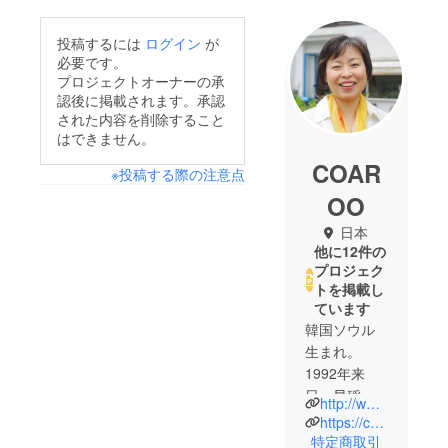
投稿するには
ログイン
が
必要です。
プロジェクトオーナーの承
認後に掲載されます。承認
された内容を削除すること
はできません。
COAR
※投稿する際の注意点
OO
日本
他に12件の
プロジェク
トを掲載し
ています
韓国ソウル
生まれ。
1992年来
日。早稲田
http://www.coaroo.co.jp/
大学日本文
https://coaroo.shop/
学専攻。通
特定商取引