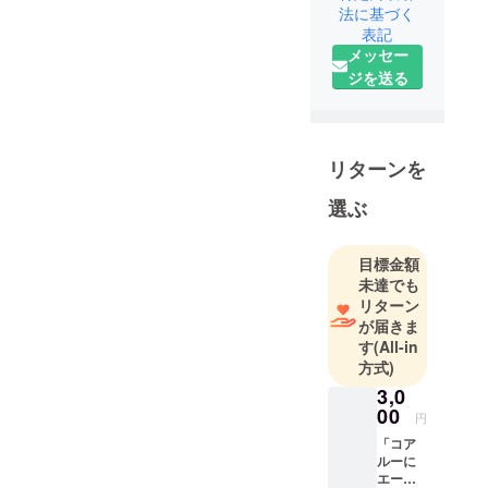
法に基づく
訳・翻訳・
表記
編集・執筆
メッセー
を経て。出
ジを送る
産育児の経
験を生かし
た生活用品
の開発に転
リターンを
向。「コア
選ぶ
ルーバッ
グ」をメイ
ンアイテム
目標金額
に2010年11
未達でも
月株式会社
リターン
が届きま
COAROO設
す
(All-in
立（店舗
方式)
名：コア
3,0
ルーバッグ
00
円
＆吉祥
「コア
ルーに
エー