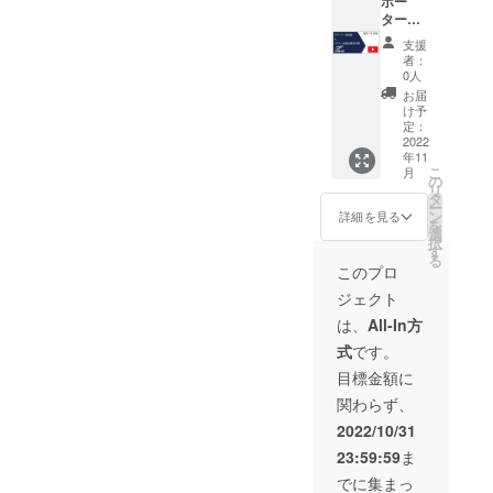
差し上
開
s店）全
ポー
げま
YouTub
商品で
ター登
す。 非
e動画の
１回使
録券＆
支援
公開動
URL そ
える
コア
者：
画のコ
し
20％割
ルー企
0人
ンテン
て！！
引クー
画会議
お届
ツは ・
●2022
ポン券
参加
け予
立ち上
年11月1
１枚
券」
定：
げの背
日現
（有効
（限定
2022
年11
景 ・12
在、
期間；
10名
こ
月
年間の
Stores
2022年
様） ご
の
リ
失敗と
店
12月31
支援い
タ
ー
成功 ・
（https:
日） そ
ただい
ン
詳細を見る
を
壮大す
//coaro
して！
た方に
選
択
ぎる夢
o.shop/
●コア
は ●心
す
る
面談内
）にて
ルー社
を込め
このプロ
容は ・
発売中
立ち上
てお礼
ジェクト
コア
の商品
げから
のお手
ルー
全種
12年間
紙 ●
は、
All-In方
バッグ
（２色
の想い
ネット
式
です。
につい
以上の
を込め
ショッ
て ・特
商品に
た非公
プ
目標金額に
許使用
ついて
開
（Store
関わらず、
許諾に
は、そ
YouTub
s店）全
ついて
れぞれ
e動画の
商品で
2022/10/31
・創業
ご希望
URL そ
１回使
23:59:59
ま
や製品
の色で
し
える
化につ
一色）
て！！
40％割
でに集まっ