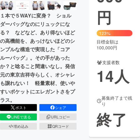
円
まちづくり・地域活性化
１本で５WAYに変身？ ショル
ダーバッグなのにリュックにな
CAMPFIRE for Social Good
CAMPFIRE Creation
る？ などなど、あり得ないほど
123%
CAMPFIREふるさと納税
machi-ya
コミュニティ
の高機能を、あっけないほどのシ
目標金額は
100,000円
ンプルな構造で実現した「コア
ルーバッグ」。その手があった
支援者数
か？と唸ること間違いなし。発信
14
人
元の東京吉祥寺らしく、オシャレ
も譲れない！ 軽量素材、使いや
すいポケットにエレガントさをプ
募集終了まで残
ラス。
り
ポスト
シェア
終了
LINEで送る
URLコピー
埋め込み
QRコード