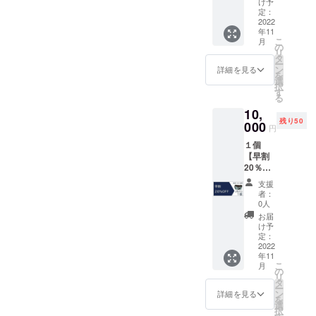
商品で
グレー
け予
円
１回使
定：
の２色
→
2022
える
から１
年11
9,500円
20％割
つ を
こ
月
（税・
引クー
の
2022年
リ
送料
ポン券
タ
11月30
ー
込） ご
１枚
ン
日まで
詳細を見る
を
支援い
（有効
選
にお届
択
ただい
期間；
す
けいた
る
た方に
2022年
しま
10,
は ●心
12月31
す。
残り50
を込め
000
日） ●
円
てお礼
コア
１個
のお手
ルー
【早割
紙 ●
バッグ
20％OF
ネット
「プチ
F】50名
ショッ
マル
支援
様限定
プ
シェ」
者：
定価
（Store
４色か
0人
12,980
s店）全
ら１つ
お届
円
商品で
を2022
け予
→
１回使
定：
年11月
10,000
2022
える
30日ま
年11
円
20％割
でにお
こ
月
（税・
引クー
の
届けい
リ
送料
ポン券
タ
たしま
ー
込） ご
１枚
ン
す。
詳細を見る
を
支援い
（有効
選
択
ただい
期間；