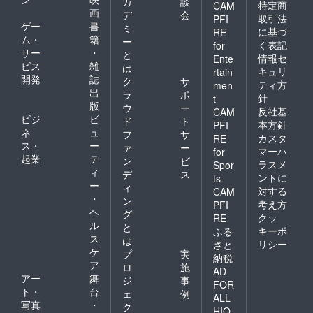
ます。
カ
談
特定商
CAM
・掲載
画
デ
会
取引法
PFI
期間は
ゲー
書
ミ
に基づ
RE
当社
ム・
籍
ー
く表記
for
ホーム
サー
・
と
ページ
情報セ
Ente
ビス
雑
は
が持続
キュリ
rtain
開発
誌
する限
ク
サ
ティ方
men
り続く
出
ラ
ポ
針
t
ものと
版
ウ
ー
反社基
CAM
いたし
ビジ
ビ
ド
ト
ます
本方針
PFI
ネ
ュ
フ
サ
が、事
カスタ
RE
ス・
ー
業の継
ァ
ー
マーハ
for
続が難
起業
テ
ン
ビ
ラスメ
Spor
しい場
ィ
デ
ス
ントに
ts
合やM
ー
ィ
対する
＆Aなど
CAM
・
ン
で大き
考え方
PFI
ヘ
く経営
グ
クッ
RE
方針が
ル
と
キーポ
ふる
変わる
ス
は
リシー
さと
場合な
ケ
プ
実
納税
ど、や
ア
ロ
施
むを得
AD
アー
舞
ジ
事
ず掲載
FOR
ト・
台
を中止
ェ
例
ALL
するこ
写真
・
ク
HIO