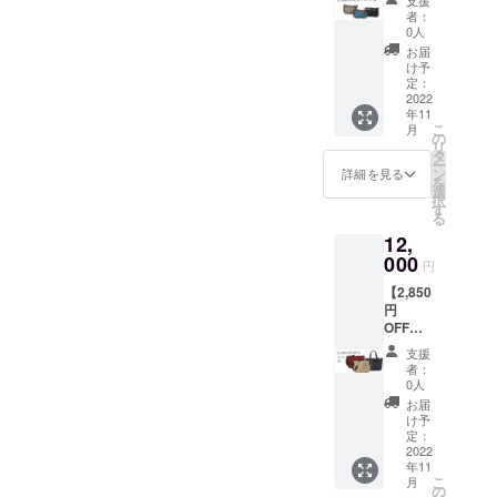
レック
ショッ
ネイ
者：
ス１個
プ
ビーと
0人
定価
（Store
スカイ
お届
12,980
s店）全
グレー
け予
円
商品で
定：
の２色
→
2022
１回使
から１
年11
10,000
える
つ を
こ
月
円
20％割
の
2022年
リ
（税・
引クー
タ
11月30
ー
送料
ポン券
ン
日まで
詳細を見る
を
込） ご
１枚
選
にお届
択
支援い
（有効
す
けいた
る
ただい
期間；
しま
12,
た方に
2022年
す。 ご
は ●心
000
12月31
支援い
円
を込め
日） ●
ただい
【2,850
てお礼
コア
た方に
円
のお手
ルー
は ●お
OFF】
紙 ●
バッグ
礼の
アカペ
ネット
「ニュ
メッ
支援
ラ１個
ショッ
ーマル
セージ
者：
定価
プ
シェ」
0人
●ネット
14,850
（Store
４色か
ショッ
お届
円
s店）全
ら１つ
け予
プ
→
商品で
定：
を2022
（Store
12,000
2022
１回使
年11月
s店）全
年11
円
える
30日ま
商品で
こ
月
（税・
20％割
の
でにお
１回使