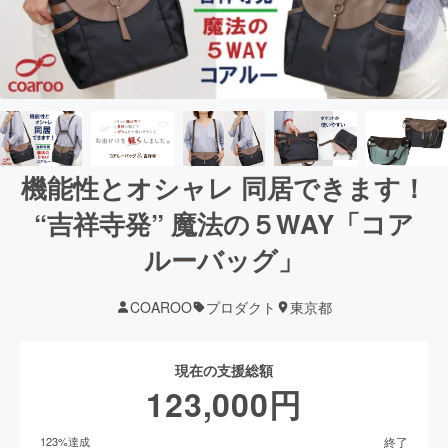
機能性とオシャレ 同居できます！
“吉祥寺発” 魔法の５WAY「コア
ルーバッグ」
COAROO
プロダクト
東京都
現在の支援総額
123,000
円
終了
123
%達成