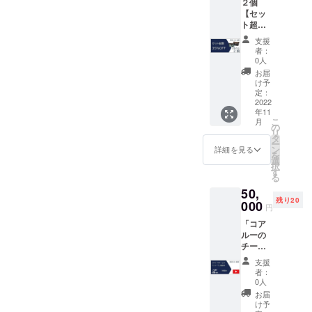
２個
た方に
ルー
す。
【セッ
は ●心
バッグ
ト超割
を込め
「アカ
35％OF
てお礼
ペラ」3
支援
F】20名
のお手
色から
者：
様限定
紙 ●
１つ を
0人
定価
ネット
2022年
お届
12,980×
ショッ
11月30
け予
２＝
プ
定：
日まで
25,960
2022
（Store
にお届
年11
円
s店）全
けいた
こ
月
→
商品で
の
しま
リ
16,500
１回使
タ
す。
ー
円
える
ン
詳細を見る
を
（税・
20％割
選
択
送料
引クー
す
る
込） ご
ポン券
50,
支援い
２枚
残り20
ただい
000
（有効
円
た方に
期間；
「コア
は ●心
2022年
ルーの
を込め
12月31
チーと
てお礼
日） ●
のマン
のお手
コア
支援
ツーマ
紙 ●
ルー
者：
ン面談
ネット
バッグ
0人
券1時間
ショッ
「マ
お届
分」
プ
リー」
け予