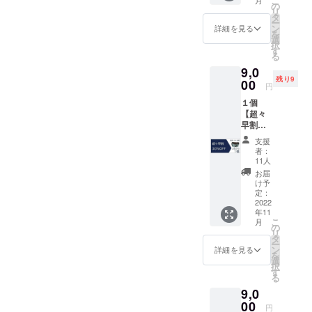
こ
てお礼
の
リ
のお手
タ
ー
紙 ●オ
ン
詳細を見る
を
リジナ
選
択
ルのミ
す
る
ニトー
9,0
トバッ
残り9
グ ●
00
円
ネット
１個
ショッ
【超々
プ
早割
（Store
30％OF
s店）全
支援
F】20名
商品で
者：
様限定
１回使
11人
定価
える
お届
12,980
10％割
け予
円
引クー
定：
→
2022
ポン券
年11
9,000円
１枚
こ
月
（税・
（有効
の
リ
送料
期間；
タ
ー
込） ご
2022年
ン
詳細を見る
を
支援い
12月31
選
択
ただい
日） そ
す
る
た方に
して！
9,0
は ●心
●コア
を込め
00
ルー社
円