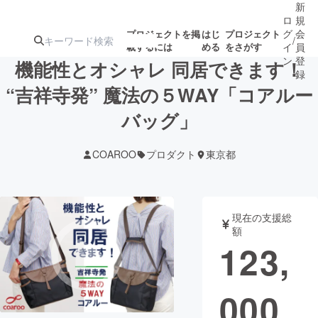
新
ロ
規
グ
会
プロジェクトを掲
はじ
プロジェクト
/
載するには
める
をさがす
イ
員
ン
登
機能性とオシャレ 同居できます！
録
“吉祥寺発” 魔法の５WAY「コアルー
バッグ」
人気のプロ
注目のリ
注目の新着プロ
募集終了が近いプ
もうすぐ公開
ジェクト
ターン
ジェクト
ロジェクト
されます
COAROO
プロダクト
東京都
アート・写真
音楽
現在の支援総
テクノロジー・ガジェット
ゲーム・サ
額
123,
映像・映画
書籍・雑誌
000
ビジネス・起業
チャレンジ