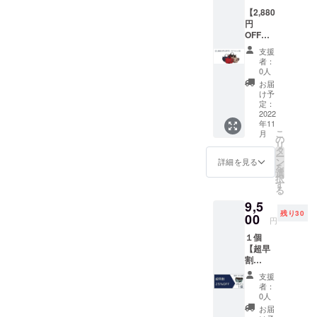
てお礼
立ち上
【2,880
のお手
げから
円
紙 ●
12年間
OFF】
ネット
の想い
プチマ
ショッ
を込め
支援
ルシェ
プ
た非公
者：
１個 定
（Store
開
0人
価
s店）全
YouTub
お届
11,880
商品で
e動画の
け予
円
１回使
定：
URL を
→
2022
える
差し上
年11
9,000円
20％割
げま
こ
月
（税・
引クー
の
す。 非
リ
送料
ポン券
タ
公開動
ー
込） ご
１枚
ン
画のコ
詳細を見る
を
支援い
（有効
選
ンテン
択
ただい
期間；
す
ツは ・
る
た方に
2022年
立ち上
9,5
は ●心
12月31
げの背
残り30
を込め
00
日） ●
景 ・12
円
てお礼
コア
年間の
１個
のお手
ルー
失敗と
【超早
紙 ●
バッグ
成功 ・
割
ネット
「マ
壮大す
25％OF
ショッ
リー」
ぎる夢
支援
F】30名
プ
ネイ
者：
様限定
（Store
ビーと
0人
定価
s店）全
スカイ
お届
12,980