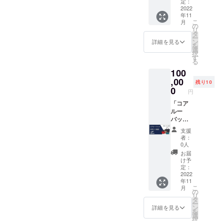
（限定
（Store
定：
ネイ
20名
2022
s店）全
ビーと
年11
様） ご
商品で
スカイ
こ
月
支援い
１回使
の
グレー
リ
ただい
える
タ
の２色
ー
た方に
20％割
ン
から２
詳細を見る
を
は ●心
引クー
選
つ（同
択
を込め
ポン券
す
じ色も
る
てお礼
２枚
可能）
100
のお手
（有効
を2022
紙 ●
,00
期間；
年11月
残り10
ネット
2022年
0
30日ま
円
ショッ
12月31
でにお
プ
「コア
日） ●
届けい
（Store
ルー
コア
たしま
s店）全
バッ
ルー
す。
商品で
グ、全
バッグ
支援
１回使
部入り
「マ
者：
える
福袋」
リー」
0人
20％割
（限定
ネイ
お届
引クー
10名
ビーと
け予
ポン券
様） ご
スカイ
定：
１枚
支援い
2022
グレー
年11
（有効
ただい
の２色
こ
月
期間；
た方に
から２
の
リ
2022年
は ●心
つ（同
タ
ー
12月31
を込め
じ色も
ン
詳細を見る
を
日） そ
てお礼
可能）
選
択