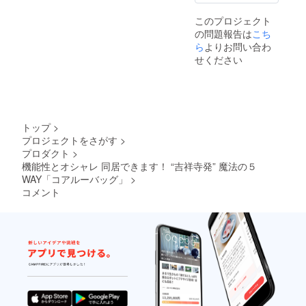
持に関
ンテン
面談内
aroo.co
する覚
ツは ・
容は ・
.jp/）に
このプロジェクト
書を交
立ち上
コア
サポー
の問題報告は
こち
わせて
げの背
ルー
ター登
いただ
景 ・12
バッグ
録券
ら
よりお問い合わ
きま
年間の
につい
●2022
せください
す。 面
失敗と
て ・特
年11月
談チ
成功 ・
許使用
～2025
ケット
壮大す
許諾に
年10月
は ・
ぎる夢
ついて
（３年
Zoomで
・創業
間）の
の面談
や製品
間に開
トップ
>
に限り
化につ
催され
プロジェクトをさがす
>
ます。
いて ・
るコア
プロダクト
>
・1時間
テレビ
ルー
1回分の
ショッ
バッグ
機能性とオシャレ 同居できます！ “吉祥寺発” 魔法の５
面談が
ピング
に新商
WAY「コアルーバッグ」
>
可能で
や通販
品企画
コメント
す。 ・
での販
会議に
面談の
路開拓
参加で
日にち
につい
きる権
と時間
て ・子
利 を差
につい
育てと
し上げ
ては、
仕事の
ます。
あらか
両立に
非公開
じめ
ついて
動画の
メール
・その
コンテ
などで
他、自
ンツは