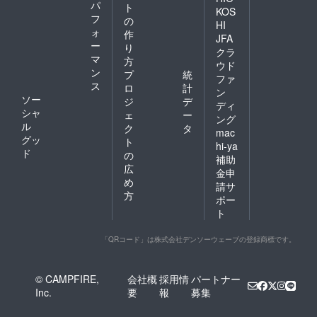
ともあ
パ
ト
KOS
ります
フ
の
のでご
HI
ォ
作
了承く
JFA
ー
ださ
り
クラ
い。 ・
マ
方
ウド
なお、
ン
プ
統
ファ
ページ
ス
ロ
計
のデザ
ン
ソー
ジ
デ
イン変
ディ
シャ
更やア
ェ
ー
ング
ドレス
ル
ク
タ
mac
の変更
グッ
ト
hi-ya
等があ
ド
の
補助
る場合
広
には事
金申
め
前にお
請サ
知らせ
方
ポー
いたし
ト
ます。
新商品
企画会
「QRコード」は株式会社デンソーウェーブの登録商標です。
議は ・
不定期
に行わ
© CAMPFIRE,
会社概
採用情
パートナー
れま
Inc.
要
報
募集
す。参
加券を