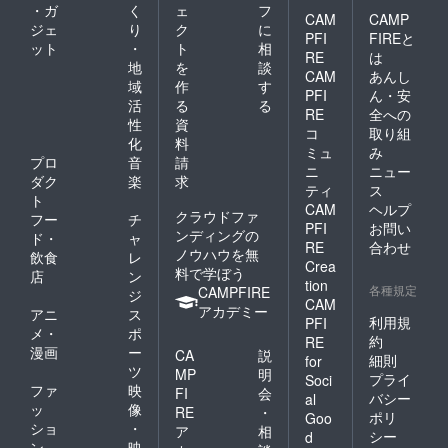
1回分の
制では
・ガ
く
ェ
フ
面談が
ありま
CAM
CAMP
ジェ
り
ク
に
可能で
せんの
PFI
FIREと
ット
・
ト
相
す。 ・
で、ご
RE
は
面談の
了解く
地
を
談
CAM
あんし
日にち
ださ
域
作
す
PFI
ん・安
と時間
い。 ・
活
る
る
につい
支援者
RE
全への
性
資
ては、
ご自身
コ
取り組
化
料
あらか
のSNS
ミュ
み
じめ
やホー
プロ
音
請
ニ
ニュー
メール
ムペー
ダク
楽
求
ティ
ス
などで
ジなど
ト
CAM
ヘルプ
相談し
をPRす
クラウドファ
フー
チ
て決め
ること
PFI
お問い
ンディングの
ド・
ャ
ます。
も可能
RE
合わせ
ノウハウを無
飲食
レ
です。
Crea
料で学ぼう
・掲載
店
ン
tion
内容は
各種規定
CAMPFIRE
ジ
CAM
メール
アカデミー
アニ
ス
のやり
利用規
PFI
メ・
ポ
取りを
約
RE
漫画
ー
通して
CA
説
細則
for
差支え
ツ
MP
明
プライ
Soci
の無い
ファ
映
FI
会
バシー
al
範囲内
ッ
像
RE
・
ポリ
で掲載
Goo
ショ
・
ア
相
いたし
シー
d
ン
映