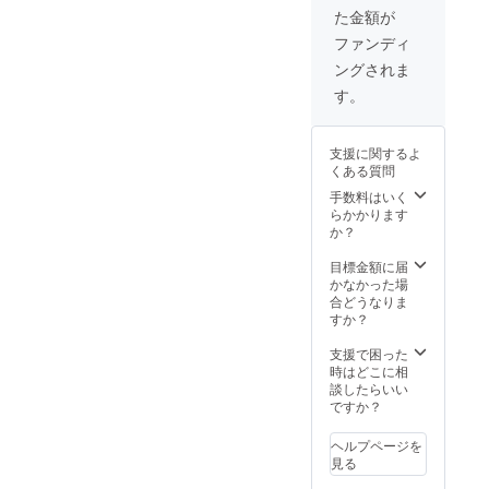
いて ・
１個ず
●コア
引クー
た金額が
テレビ
つ（雑
ルーの
ポン券
ショッ
貨も含
チーに5
10枚
ファンディ
ピング
む）全
時間単
（有効
ングされま
や通販
商品の
独面談
期限無
での販
合計額
可能な
し） そ
す。
路開拓
140,000
チケッ
して！
につい
円相当
ト（有
●コア
て ・子
●今は買
効期
ルー社
支援に関するよ
育てと
えない
間；
立ち上
くある質問
仕事の
幻のコ
2022年
げから
両立に
アルー
12月31
12年間
手数料はいく
ついて
バッグ
日） を
の想い
らかかります
・その
１つ
差し上
を込め
か？
他、自
（商品
げま
た非公
由は
セレク
す。 非
開
目標金額に届
テーマ
トはお
公開動
YouTub
かなかった場
です
任せい
画のコ
e動画の
合どうなりま
が、お
ただき
ンテン
URL そ
すか？
答えで
ま
ツは ・
し
きない
す。）
立ち上
て！！
支援で困った
ものも
10,000
げの背
●コア
時はどこに相
ありま
円相当
景 ・12
ルー社
談したらいい
す。 ・
を差し
年間の
のホー
ですか？
面談内
上げま
失敗と
ムペー
容に関
す。 非
成功 ・
ジ
ヘルプページを
しての
公開動
壮大す
（http://
見る
秘密保
画のコ
ぎる夢
www.co