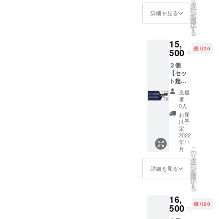
リ
送料
引クー
タ
届けい
える
ー
込） ご
ポン券
ン
たしま
詳細を見る
20％割
を
支援い
１枚
選
す。
引クー
択
ただい
（有効
す
ポン券
る
た方に
期間；
１枚
15,
は ●心
2022年
（有効
残り20
を込め
500
12月31
期間；
円
てお礼
日） ●
2022年
２個
のお手
コア
12月31
【セッ
紙 ●
ルー
日） ●
ト超々
ネット
バッグ
コア
割
ショッ
「リブ
ルー
支援
40％OF
プ
レック
者：
バッグ
F】20名
（Store
ス」４
0人
「マ
様限定
s店）全
色から
お届
リー」
定価
商品で
１つ を
け予
ネイ
12,980×
１回使
定：
2022年
ビーと
２＝
2022
える
11月30
スカイ
年11
25,960
20％割
日まで
グレー
こ
月
円
引クー
の
にお届
の２色
リ
→
ポン券
タ
けいた
から１
ー
15,500
１枚
ン
しま
詳細を見る
つ を
を
円
（有効
選
す。
2022年
択
（税・
期間；
す
11月30
る
送料
2022年
日まで
16,
込） ご
12月31
にお届
残り20
支援い
500
日） ●
円
けいた
ただい
コア
しま