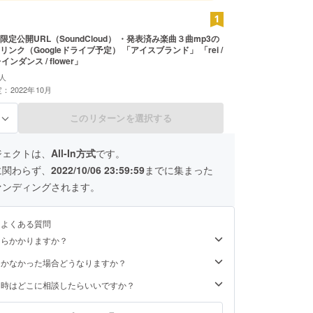
定公開URL（SoundCloud） ・発表済み楽曲３曲mp3の
ンク（Googleドライブ予定） 「アイスブランド」 「rei /
レインダンス / flower」
人
：2022年10月
このリターンを選択する
る
ジェクトは、
All-In方式
です。
に関わらず、
2022/10/06 23:59:59
までに集まった
ァンディングされます。
るよくある質問
くらかかりますか？
届かなかった場合どうなりますか？
た時はどこに相談したらいいですか？