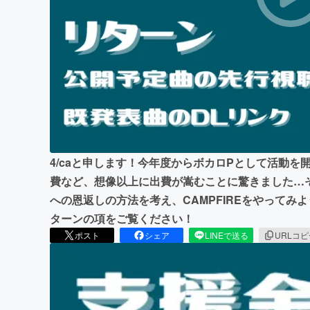
まちづくり・地域活性化
4/caと申します！今年度からボカロPとして活動
費など、想像以上に出費が嵩むことに驚きました…
への恩返しの方法を考え、CAMPFIREをやって
ターンの項をご覧ください！
ポスト
シェア
LINEで送る
URLコ