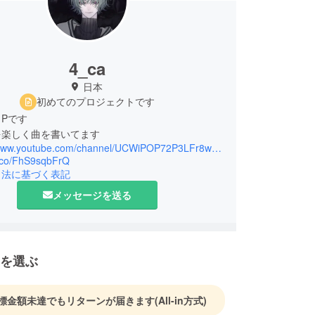
4_ca
日本
初めてのプロジェクトです
Pです
を楽しく曲を書いてます
https://www.youtube.com/channel/UCWiPOP72P3LFr8wi9YARIcQ
t.co/FhS9sqbFrQ
引法に基づく表記
メッセージを送る
を選ぶ
標金額未達でもリターンが届きます
(All-in方式)