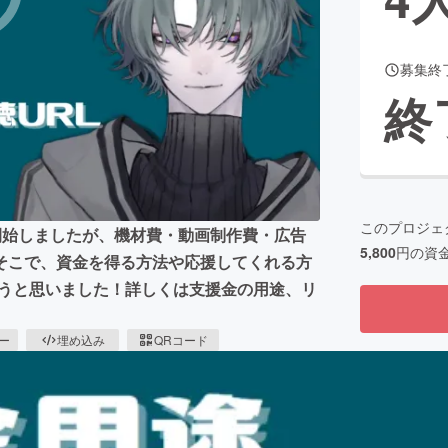
募集終
CAMPFIRE for Social Good
CAMPFIRE Creation
終
CAMPFIREふるさと納税
machi-ya
コミュニティ
このプロジェ
を開始しましたが、機材費・動画制作費・広告
5,800
円の資
そこで、資金を得る方法や応援してくれる方
みようと思いました！詳しくは支援金の用途、リ
ピー
埋め込み
QRコード