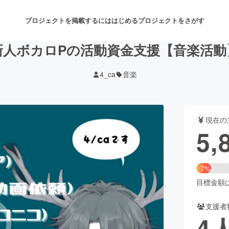
プロジェクトを掲載するには
はじめる
プロジェクトをさがす
新人ボカロPの活動資金支援【音楽活動
4_ca
音楽
注目のリターン
注目の新着プロジェクト
募集終了が近いプロジェクト
も
現在の
音楽
舞台・パフォーマンス
5,
ゲーム・サービス開発
フード・飲食店
7%
書籍・雑誌出版
アニメ・漫画
目標金額は8
支援者
チャレンジ
ビューティー・ヘルスケ
4