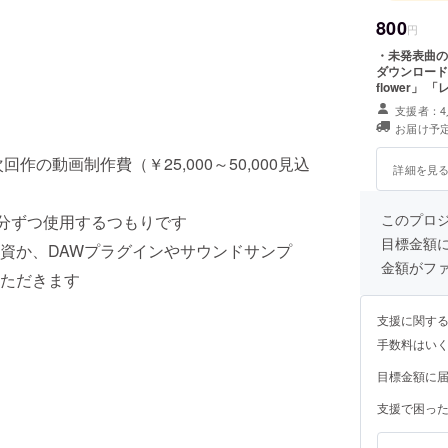
800
円
・未発表曲の限
ダウンロードリ
flower」 「
支援者：4
お届け予定
作の動画制作費（￥25,000～50,000見込
詳細を見
このプロ
半分ずつ使用するつもりです
目標金額
資か、DAWプラグインやサウンドサンプ
金額がフ
ただきます
支援に関す
手数料はい
目標金額に
支援で困っ