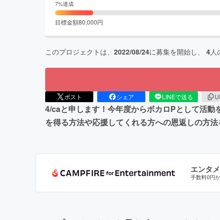
7
%達成
目標金額
80,000
円
このプロジェクトは、
2022/08/24
に募集を開始し、
4
人
ポスト
シェア
LINEで送る
U
4/caと申します！今年度からボカロPとして
を得る方法や応援してくれる方への恩返しの方法を
エンタメ
手数料0円