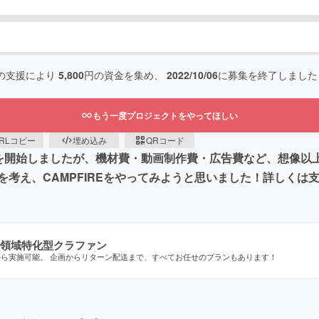
の支援により
5,800
円の資金を集め、
2022/10/06
に募集を終了しました
もう一度プロジェクトをやってほしい
RLコピー
埋め込み
QRコード
活動を開始しましたが、機材費・動画制作費・広告費など、想像
考え、CAMPFIREをやってみようと思いました！詳しくは
領域特化型クラファン
から実施可能。 企画からリターン配送まで、すべてお任せのプランもあります！