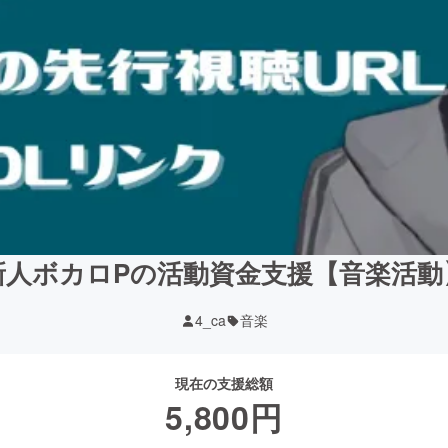
新人ボカロPの活動資金支援【音楽活動
4_ca
音楽
現在の支援総額
5,800
円