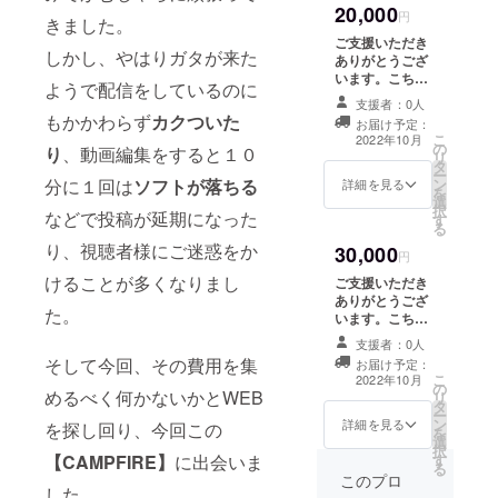
20,000
エンディングを
円
きました。
用意し名前を読
ご支援いただき
み上げさせてい
しかし、やはりガタが来た
ありがとうござ
ただき感謝の意
います。こちら
ようで配信をしているのに
をお伝えさせて
のプランの内容
いただきます。
支援者：0人
はご支援してい
もかかわらず
カクついた
そしてご支援者
お届け予定：
ただいたご支援
こ
様専用のshort動
2022年10月
の
者様の名前を投
り
、動画編集をすると１０
リ
画（３０秒）を
タ
稿動画のエン
ー
作成させていた
分に１回は
ソフトが落ち
る
ン
ディングに記載
詳細を見る
を
だきます。
選
させていただく
択
short動画につい
などで投稿が延期になった
す
ことと500円プ
る
てはメール、DM
ランとは別で別
等でお送りさせ
り、視聴者様にご迷惑をか
30,000
エンディングを
円
ていただきま
用意し名前を読
けることが多くなりまし
す。 名前は備考
ご支援いただき
み上げさせてい
欄のほうに希望
ありがとうござ
ただき感謝の意
た。
される名前を記
います。こちら
をお伝えさせて
載していただき
のプランの内容
いただきます。
支援者：0人
ますようお願い
はご支援してい
そして今回、その費用を集
そして専用の
お届け予定：
いたします。
ただいたご支援
こ
short動画（１
2022年10月
の
者様の名前を投
めるべく何かないかとWEB
リ
分）を作成させ
タ
稿動画のエン
ー
ていただきま
ン
ディングに記載
詳細を見る
を探し回り、今回この
を
す。 short動画
選
させていただく
択
についてはメー
【CAMPFIRE】
に出会いま
す
ことと500円プ
る
ル、DM等でお送
ランとは別で別
このプロ
りさせていただ
した。
エンディングを