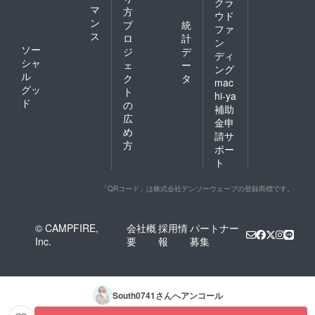
クラ
マ
方
ウド
ン
プ
統
ファ
ス
ロ
計
ン
ソー
ジ
デ
ディ
シャ
ェ
ー
ング
ル
ク
タ
mac
グッ
ト
hi-ya
ド
の
補助
広
金申
め
請サ
方
ポー
ト
「QRコード」は株式会社デンソーウェーブの登録商標です。
© CAMPFIRE,
会社概
採用情
パートナー
Inc.
要
報
募集
South0741
さんへアンコール