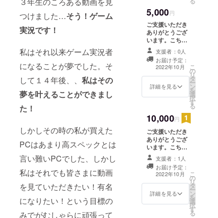
３年生のころある動画を見
る
きます。 名前は
5,000
備考欄のほうに
円
つけました…
そう！ゲーム
希望される名前
ご支援いただき
を記載していた
実況です！
ありがとうござ
だきますようお
います。こちら
願いいたしま
のプランの内容
私はそれ以来ゲーム実況者
す。
支援者：0人
はご支援してい
お届け予定：
ただいたご支援
になることが夢でした。そ
こ
2022年10月
の
者様の名前を投
リ
タ
して１４年後、、
私はその
稿動画のエン
ー
ン
ディングに記載
詳細を見る
を
夢を叶えることができまし
選
させていただく
択
す
ことと、500円
る
た！
プランとは別で
10,000
別エンディング
円
を用意しおひと
しかしその時の私が買えた
ご支援いただき
りずつ名前を読
ありがとうござ
み上げさせてい
PCはあまり高スペックとは
います。こちら
ただき感謝の意
のプランの内容
をお伝えさせて
言い難いPCでした、しかし
支援者：1人
はご支援してい
いただきます。
お届け予定：
ただいたご支援
私はそれでも皆さまに動画
名前は備考欄の
こ
2022年10月
の
者様の名前を投
ほうに希望され
リ
を見ていただきたい！有名
タ
稿動画のエン
る名前を記載し
ー
ン
ディングに記載
詳細を見る
ていただきます
を
になりたい！という目標の
選
させていただく
ようお願いいた
択
す
ことと500円プ
します。
る
みでがむしゃらに頑張って
ランとは別で別