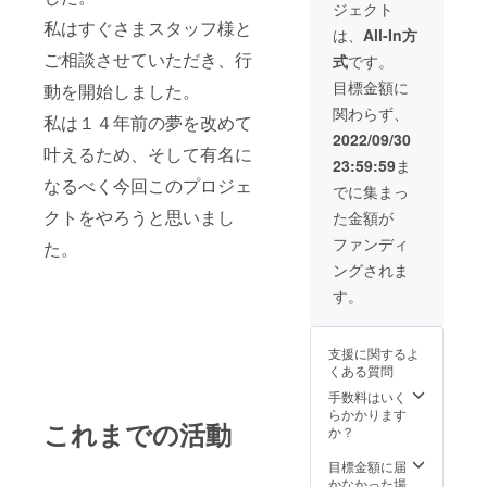
きます。 名前は
ジェクト
用意し名前を読
備考欄のほうに
私はすぐさまスタッフ様と
み上げさせてい
は、
All-In方
希望される名前
ただき感謝の意
ご相談させていただき、行
を記載していた
式
です。
をお伝えさせて
だきますようお
いただきます。
目標金額に
動を開始しました。
願いいたしま
そしてご支援者
す。
関わらず、
私は１４年前の夢を改めて
様専用のshort動
画（３０秒）を
2022/09/30
叶えるため、そして有名に
作成させていた
23:59:59
ま
だきます。そし
なるべく今回このプロジェ
てもう一つ私の
でに集まっ
直筆の手紙を送
クトをやろうと思いまし
た金額が
付させていただ
きます。 short
ファンディ
た。
動画については
ングされま
メール、DM等で
お送りさせてい
す。
ただきます。 名
前は備考欄のほ
うに希望される
支援に関するよ
名前を記載して
くある質問
いただきますよ
手数料はいく
うお願いいたし
らかかります
ます。
これまでの活動
か？
目標金額に届
かなかった場