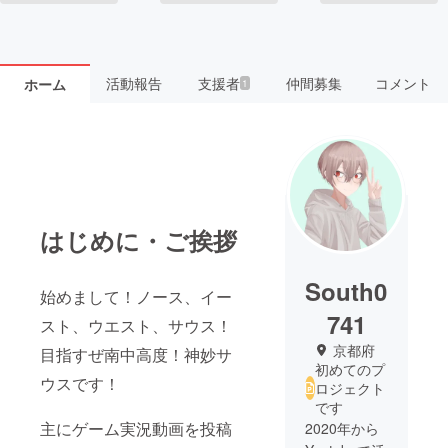
活動報告
支援者
仲間募集
コメント
ホーム
1
はじめに・ご挨拶
South0
始めまして！ノース、イー
741
スト、ウエスト、サウス！
京都府
目指すぜ南中高度！神妙サ
初めてのプ
ウスです！
ロジェクト
です
主にゲーム実況動画を投稿
2020年から