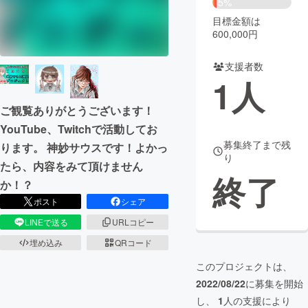
5%
目標金額は
まちづくり・地域活性化
600,000円
支援者数
CAMPFIRE for Social Good
CAMPFIRE Creation
1
人
CAMPFIREふるさと納税
machi-ya
コミュニティ
ご観覧ありがとうございます！
YouTube、Twitchで活動してお
募集終了まで残
ります。 神妙サウスです！よかっ
り
たら、内容をみて頂けません
終了
か！？
ポスト
シェア
LINEで送る
URLコピー
埋め込み
QRコード
このプロジェクトは、
2022/08/22
に募集を開始
し、
1
人の支援により