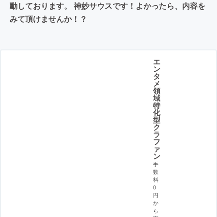
動しております。 神妙サウスです！よかったら、内容を
みて頂けませんか！？
エ
ン
タ
メ
領
域
特
化
型
ク
ラ
フ
ァ
ン
手
数
料
0
円
か
ら