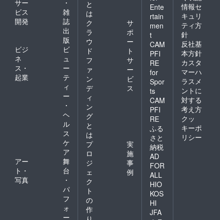
サー
・
と
情報セ
Ente
ビス
雑
は
キュリ
rtain
開発
誌
ク
サ
ティ方
men
出
ラ
ポ
針
t
版
ウ
ー
反社基
CAM
ビジ
ビ
ド
ト
本方針
PFI
ネ
ュ
フ
サ
カスタ
RE
ス・
ー
ァ
ー
マーハ
for
起業
テ
ン
ビ
ラスメ
Spor
ィ
デ
ス
ントに
ts
ー
ィ
対する
CAM
・
ン
考え方
PFI
ヘ
グ
クッ
RE
ル
と
キーポ
ふる
ス
は
リシー
さと
ケ
プ
実
納税
ア
ロ
施
AD
アー
舞
ジ
事
FOR
ト・
台
ェ
例
ALL
写真
・
ク
HIO
パ
ト
KOS
フ
の
HI
ォ
作
JFA
ー
り