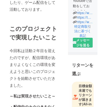
Youtubeで活
したり、ゲーム配信をして
動をしてお
活動しております。
ります！
https://www.youtube.com/channel/UCq89RJiUBGmZ6asVU5FYiDg
【神妙サウ
https://twitter.com/South0741
ス】という
https://www.twitch.tv/south0741
特定商取引
このプロジェクト
ものです！
法に基づく
現在私は、
で実現したいこと
表記
チャンネル
メッセー
登録者が２
ジを送る
００人の実
今回私は活動２年目を迎え
況者として
たのですが、配信環境があ
活動してお
ります。
まりよくなくこの環境を変
リターンを
活動内容は
えようと思いこのプロジェ
選ぶ
主にゲーム
クトを始動させていただき
実況、ゲー
ム配信等を
ました。
目標金額
して活動し
未達でも
リターン
ています。
～私は実現させたいこと～
が届きま
今回この、
す
(All-in
「CAMPFIR
・配信中のカクつきをなく