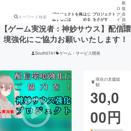
新
ロ
規
グ
会
プロジェクトを掲
はじ
プロジェクト
/
載するには
める
をさがす
イ
員
ン
登
【ゲーム実況者：神妙サウス】配信環
録
境強化にご協力お願いいたします！
人気のプロ
注目のリ
注目の新着プロ
募集終了が近いプ
もうすぐ公開
South0741
ゲーム・サービス開発
ジェクト
ターン
ジェクト
ロジェクト
されます
アート・写真
音楽
現在の支援総
額
30,0
テクノロジー・ガジェット
ゲーム・サ
00
円
映像・映画
書籍・雑誌
ビジネス・起業
チャレンジ