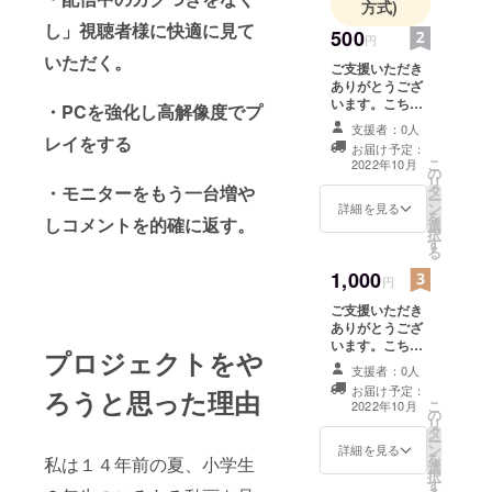
方式)
E」に登録
し」視聴者様に快適に見て
500
し、現在の
円
いただく。
環境を変え
ご支援いただき
ありがとうござ
るべく、そ
います。こちら
・PCを強化し高解像度でプ
して有名に
のプランの内容
支援者：0人
なるために
は主に
レイをする
お届け予定：
TwitterDMや
登録させて
こ
2022年10月
の
メールでお礼の
リ
いただきま
・モニターをもう一台増や
タ
メッセージを送
ー
ン
らさせていただ
詳細を見る
した！皆様
を
しコメントを的確に返す。
選
きます。 メール
のお力を貸
択
す
は必ずメッセー
る
していただ
ジが届くアドレ
1,000
スをお願いいた
ければなと
円
します。 DMで
思います！
ご支援いただき
はTwitter名を教
ありがとうござ
今ならまだ
えていただけれ
います。こちら
ばフォローと
プロジェクトをや
古参を名乗
のプランの内容
メッセージを送
支援者：0人
れます！ど
はご支援してい
らさせていただ
お届け予定：
ろうと思った理由
ただいたご支援
きます。
うか私と一
こ
2022年10月
の
者様の名前を投
リ
緒に歩んで
タ
稿動画のエン
ー
ン
ディングに画面
詳細を見る
いきましょ
を
私は１４年前の夏、小学生
選
左上から順に記
う！
択
す
載させていただ