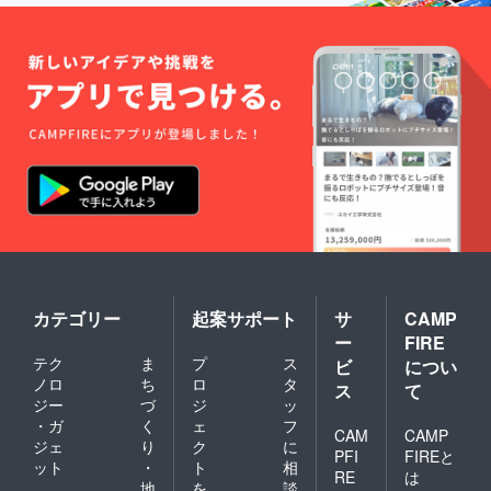
カテゴリー
起案サポート
サ
CAMP
ー
FIRE
テク
ま
プ
ス
ビ
につい
ノロ
ち
ロ
タ
ス
て
ジー
づ
ジ
ッ
・ガ
く
ェ
フ
CAM
CAMP
ジェ
り
ク
に
PFI
FIREと
ット
・
ト
相
RE
は
地
を
談