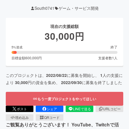
South0741
ゲーム・サービス開発
現在の支援総額
30,000
円
終了
5
%達成
目標金額
600,000
円
支援者数
1
人
このプロジェクトは、
2022/08/22
に募集を開始し、
1
人の支援に
より
30,000
円の資金を集め、
2022/09/30
に募集を終了しました
もう一度プロジェクトをやってほしい
ポスト
シェア
LINEで送る
URLコピー
埋め込み
QRコード
ご観覧ありがとうございます！ YouTube、Twitchで活