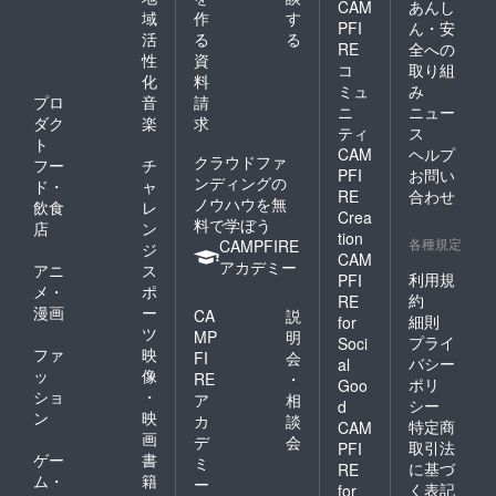
CAM
あんし
域
作
す
PFI
ん・安
活
る
る
RE
全への
性
資
コ
取り組
化
料
ミュ
み
プロ
音
請
ニ
ニュー
ダク
楽
求
ティ
ス
ト
CAM
ヘルプ
クラウドファ
フー
チ
PFI
お問い
ンディングの
ド・
ャ
RE
合わせ
ノウハウを無
飲食
レ
Crea
料で学ぼう
店
ン
tion
各種規定
CAMPFIRE
ジ
CAM
アカデミー
アニ
ス
利用規
PFI
メ・
ポ
約
RE
漫画
ー
CA
説
細則
for
ツ
MP
明
プライ
Soci
ファ
映
FI
会
バシー
al
ッ
像
RE
・
ポリ
Goo
ショ
・
ア
相
シー
d
ン
映
カ
談
特定商
CAM
画
デ
会
取引法
PFI
ゲー
書
ミ
に基づ
RE
ム・
籍
ー
く表記
for