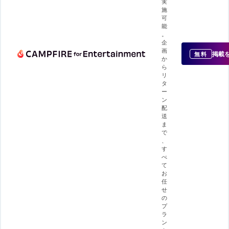
実
施
可
能
。
企
画
掲載
無料
か
ら
リ
タ
ー
ン
配
送
ま
で
、
す
べ
て
お
任
せ
の
プ
ラ
ン