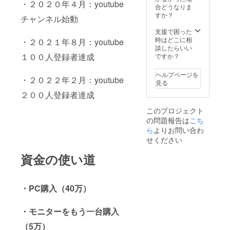
・２０２０年４月：youtube
合どうなりま
すか？
チャンネル始動
支援で困った
時はどこに相
・２０２１年８月：youtube
談したらいい
１００人登録者達成
ですか？
ヘルプページを
・２０２２年２月：youtube
見る
２００人登録者達成
このプロジェクト
の問題報告は
こち
ら
よりお問い合わ
せください
資金の使い道
・PC購入（40万）
・モニターをもう一台購入
（5万）