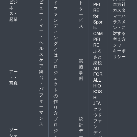
ビジ
ビ
ド
ト
本方針
PFI
ネ
ュ
フ
サ
カスタ
RE
ス・
ー
ァ
ー
マーハ
for
起業
テ
ン
ビ
ラスメ
Spor
ィ
デ
ス
ントに
ts
ー
ィ
対する
CAM
・
ン
考え方
PFI
ヘ
グ
クッ
RE
ル
と
キーポ
ふる
ス
は
リシー
さと
ケ
プ
実
納税
ア
ロ
施
AD
アー
舞
ジ
事
FOR
ト・
台
ェ
例
ALL
写真
・
ク
HIO
パ
ト
KOS
フ
の
HI
ォ
作
JFA
ー
り
クラ
マ
方
ウド
ン
プ
統
ファ
ス
ロ
計
ン
ソー
ジ
デ
ディ
シャ
ェ
ー