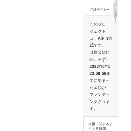
リ
x3 日本
タ
ー
語取扱
ン
詳細を見る
を
説明書
選
択
x3
す
る
このプロ
ジェクト
は、
All-In方
式
です。
目標金額に
関わらず、
2022/10/15
23:59:59
ま
でに集まっ
た金額が
ファンディ
ングされま
す。
支援に関するよ
くある質問