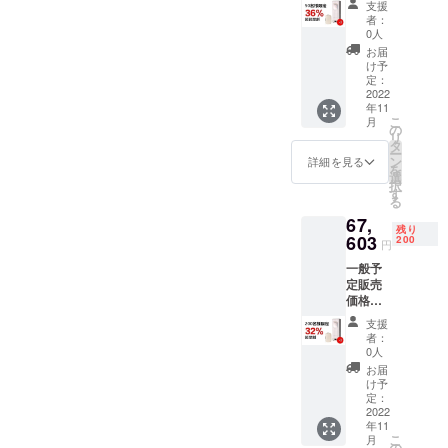
支援
円（税
者：
込） 内
0人
容物：
お届
本体x3
け予
電源
定：
ケーブ
2022
年11
ルx3 リ
こ
月
モコン
の
リ
x3 日本
タ
ー
語取扱
ン
詳細を見る
を
説明書
選
択
x3
す
る
67,
残り
603
200
円
一般予
定販売
価格：
99,417
支援
円（税
者：
込） 内
0人
容物：
お届
本体x3
け予
電源
定：
ケーブ
2022
年11
ルx3 リ
こ
月
モコン
の