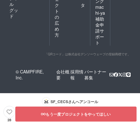
ング
ル
ク
タ
mac
グッ
ト
hi-ya
ド
の
補助
広
金申
め
請サ
方
ポー
ト
「QRコード」は株式会社デンソーウェーブの登録商標です。
© CAMPFIRE,
会社概
採用情
パートナー
Inc.
要
報
募集
SF_CECS
さんへアンコール
もう一度プロジェクトをやってほしい
28