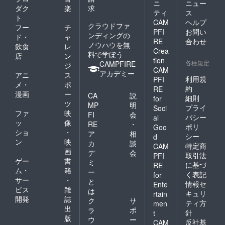
ニ
ニュー
ダク
楽
求
ティ
ス
ト
CAM
ヘルプ
クラウドファ
フー
チ
PFI
お問い
ンディングの
ド・
ャ
RE
合わせ
ノウハウを無
飲食
レ
Crea
料で学ぼう
店
ン
tion
各種規定
CAMPFIRE
ジ
CAM
アカデミー
アニ
ス
利用規
PFI
メ・
ポ
約
RE
漫画
ー
CA
説
細則
for
ツ
MP
明
プライ
Soci
ファ
映
FI
会
バシー
al
ッ
像
RE
・
ポリ
Goo
ショ
・
ア
相
シー
d
ン
映
カ
談
特定商
CAM
画
デ
会
取引法
PFI
ゲー
書
ミ
に基づ
RE
ム・
籍
ー
く表記
for
サー
・
と
情報セ
Ente
ビス
雑
は
キュリ
rtain
開発
誌
ク
サ
ティ方
men
出
ラ
ポ
針
t
版
ウ
ー
反社基
CAM