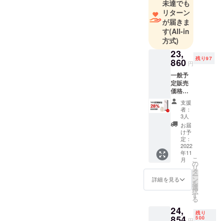
未達でも
届けるため
リターン
に、本社は
が届きま
製品のデザ
す
(All-in
方式)
イン・品質
管理・販売
23,
残り97
860
の事業を立
円
ち上げりま
一般予
定販売
した。
価格：
33,139
支援
円（税
者：
込） 内
3人
容物：
お届
本体x1
け予
電源
定：
ケーブ
2022
年11
ルx1 リ
こ
月
モコン
の
リ
x1 日本
タ
ー
語取扱
ン
詳細を見る
を
説明書
選
択
x1
す
る
24,
残り
854
500
円