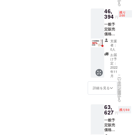
す
る
46,
残り
394
200
円
一般予
定販売
価格：
33,139
支援
円（税
者：
込） 内
0人
容物：
お届
本体x2
け予
電源
定：
ケーブ
2022
年11
ルx2 リ
こ
月
モコン
の
リ
x2 日本
タ
ー
語取扱
ン
詳細を見る
を
説明書
選
択
x2
す
る
63,
残り50
627
円
一般予
定販売
価格：
99,417