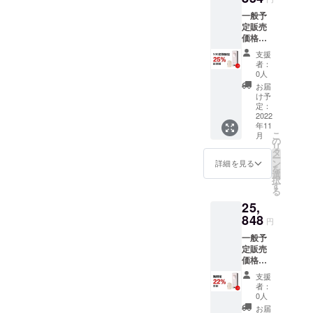
一般予
定販売
価格：
33,139
支援
円（税
者：
込） 内
0人
容物：
お届
本体x1
け予
電源
定：
ケーブ
2022
年11
ルx1 リ
こ
月
モコン
の
リ
x1 日本
タ
ー
語取扱
ン
詳細を見る
を
説明書
選
択
x1
す
る
25,
848
円
一般予
定販売
価格：
33,139
支援
円（税
者：
込） 内
0人
容物：
お届