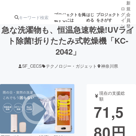
新
ロ
規
グ
会
プロジェクトを掲
はじ
プロジェクト
/
載するには
める
をさがす
イ
員
ン
登
急な洗濯物も、恒温急速乾燥!UVライ
録
ト除菌!折りたたみ式乾燥機「KC-
2042」
人気のプロ
注目のリ
注目の新着プロ
募集終了が近いプ
もうすぐ公開
ジェクト
ターン
ジェクト
ロジェクト
されます
SF_CECS
テクノロジー・ガジェット
神奈川県
アート・写真
音楽
現在の支援総
テクノロジー・ガジェット
ゲーム・サ
額
71,5
映像・映画
書籍・雑誌
80
円
ビジネス・起業
チャレンジ