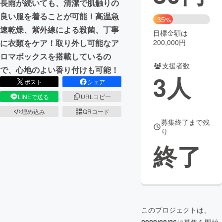
長雨が続いても、清潔で肌触りの
良い服を着ることが可能！高温急
まちづくり・地域活性化
35%
速乾燥、紫外線による殺菌、丁寧
目標金額は
200,000円
に衣類をケア！取り外し可能なア
CAMPFIRE for Social Good
CAMPFIRE Creation
ロマボックスを搭載しているの
CAMPFIREふるさと納税
machi-ya
コミュニティ
支援者数
で、心地のよい香り付けも可能！
3
人
ポスト
シェア
LINEで送る
URLコピー
埋め込み
QRコード
募集終了まで残
り
終了
このプロジェクトは、