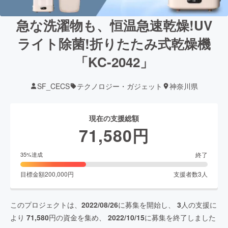
急な洗濯物も、恒温急速乾燥!UV
ライト除菌!折りたたみ式乾燥機
「KC-2042」
SF_CECS
テクノロジー・ガジェット
神奈川県
現在の支援総額
71,580
円
終了
35
%達成
目標金額
200,000
円
支援者数
3
人
このプロジェクトは、
2022/08/26
に募集を開始し、
3
人の支援に
より
71,580
円の資金を集め、
2022/10/15
に募集を終了しました