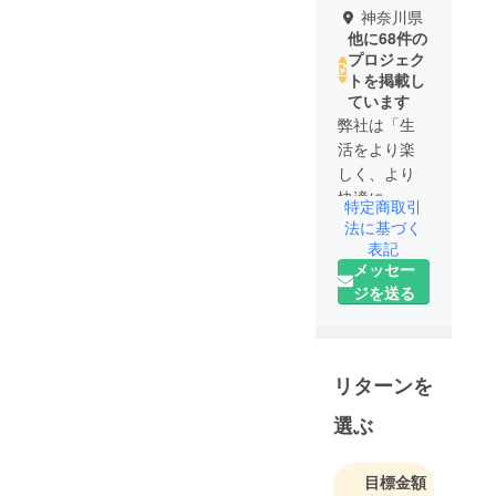
神奈川県
他に68件の
プロジェク
トを掲載し
ています
弊社は「生
活をより楽
しく、より
快適に」を
特定商取引
ポリシーに
法に基づく
製品・サー
表記
メッセー
ビスを提供
ジを送る
していま
す。皆様の
生活中の
ニーズを応
リターンを
え、また時
代の変化に
選ぶ
対応する製
品をお客様
目標金額
の手元にお