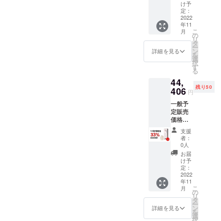
本体x1
け予
電源
定：
ケーブ
2022
年11
ルx1 リ
こ
月
モコン
の
リ
x1 日本
タ
ー
語取扱
ン
詳細を見る
を
説明書
選
択
x1
す
る
44,
残り50
406
円
一般予
定販売
価格：
66,278
支援
円（税
者：
込） 本
0人
体x2 電
お届
源ケー
け予
ブルx2
定：
リモコ
2022
年11
ンx2 日
こ
月
本語取
の
リ
扱説明
タ
ー
書x2
ン
詳細を見る
を
選
択