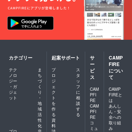
カテゴリー
起案サポート
サ
CAMP
ー
FIRE
テク
ま
プ
ス
ビ
につい
ノロ
ち
ロ
タ
ス
て
ジー
づ
ジ
ッ
・ガ
く
ェ
フ
CAM
CAMP
ジェ
り
ク
に
PFI
FIREと
ット
・
ト
相
RE
は
地
を
談
CAM
あんし
域
作
す
PFI
ん・安
活
る
る
RE
全への
性
資
コ
取り組
化
料
ミュ
み
プロ
音
請