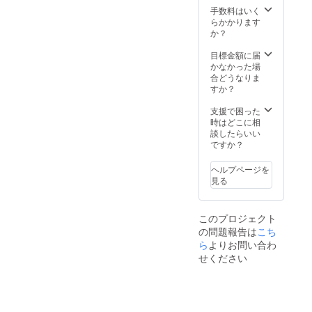
手数料はいく
らかかります
か？
目標金額に届
かなかった場
合どうなりま
すか？
支援で困った
時はどこに相
談したらいい
ですか？
ヘルプページを
見る
このプロジェクト
の問題報告は
こち
ら
よりお問い合わ
せください